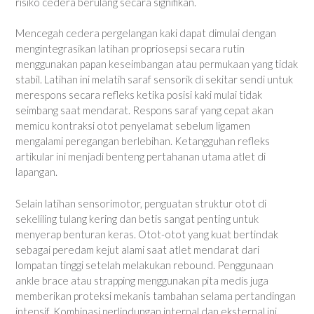
risiko cedera berulang secara signifikan.
Mencegah cedera pergelangan kaki dapat dimulai dengan
mengintegrasikan latihan propriosepsi secara rutin
menggunakan papan keseimbangan atau permukaan yang tidak
stabil. Latihan ini melatih saraf sensorik di sekitar sendi untuk
merespons secara refleks ketika posisi kaki mulai tidak
seimbang saat mendarat. Respons saraf yang cepat akan
memicu kontraksi otot penyelamat sebelum ligamen
mengalami peregangan berlebihan. Ketangguhan refleks
artikular ini menjadi benteng pertahanan utama atlet di
lapangan.
Selain latihan sensorimotor, penguatan struktur otot di
sekeliling tulang kering dan betis sangat penting untuk
menyerap benturan keras. Otot-otot yang kuat bertindak
sebagai peredam kejut alami saat atlet mendarat dari
lompatan tinggi setelah melakukan rebound. Penggunaan
ankle brace atau strapping menggunakan pita medis juga
memberikan proteksi mekanis tambahan selama pertandingan
intensif. Kombinasi perlindungan internal dan eksternal ini