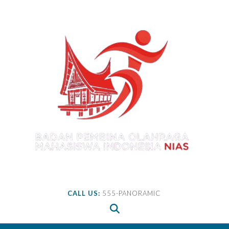
Skip
to
content
CALL US:
555-PANORAMIC