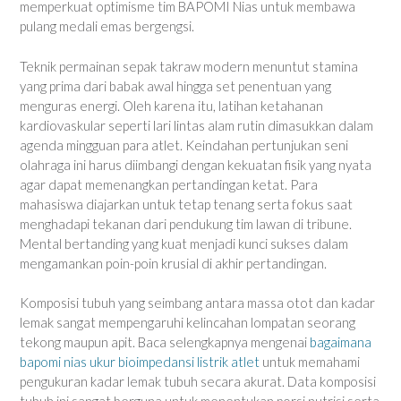
memperkuat optimisme tim BAPOMI Nias untuk membawa
pulang medali emas bergengsi.
Teknik permainan sepak takraw modern menuntut stamina
yang prima dari babak awal hingga set penentuan yang
menguras energi. Oleh karena itu, latihan ketahanan
kardiovaskular seperti lari lintas alam rutin dimasukkan dalam
agenda mingguan para atlet. Keindahan pertunjukan seni
olahraga ini harus diimbangi dengan kekuatan fisik yang nyata
agar dapat memenangkan pertandingan ketat. Para
mahasiswa diajarkan untuk tetap tenang serta fokus saat
menghadapi tekanan dari pendukung tim lawan di tribune.
Mental bertanding yang kuat menjadi kunci sukses dalam
mengamankan poin-poin krusial di akhir pertandingan.
Komposisi tubuh yang seimbang antara massa otot dan kadar
lemak sangat mempengaruhi kelincahan lompatan seorang
tekong maupun apit. Baca selengkapnya mengenai
bagaimana
bapomi nias ukur bioimpedansi listrik atlet
untuk memahami
pengukuran kadar lemak tubuh secara akurat. Data komposisi