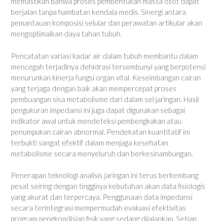
memastikan bahwa proses pembentukan massa otot dapat
berjalan tanpa hambatan kendala medis. Sinergi antara
pemantauan komposisi selular dan perawatan artikular akan
mengoptimalkan daya tahan tubuh.
Pencatatan variasi kadar air dalam tubuh membantu dalam
mencegah terjadinya dehidrasi tersembunyi yang berpotensi
menurunkan kinerja fungsi organ vital. Keseimbangan cairan
yang terjaga dengan baik akan mempercepat proses
pembuangan sisa metabolisme dari dalam sel jaringan. Hasil
pengukuran impedansi ini juga dapat digunakan sebagai
indikator awal untuk mendeteksi pembengkakan atau
penumpukan cairan abnormal. Pendekatan kuantitatif ini
terbukti sangat efektif dalam menjaga kesehatan
metabolisme secara menyeluruh dan berkesinambungan.
Penerapan teknologi analisis jaringan ini terus berkembang
pesat seiring dengan tingginya kebutuhan akan data fisiologis
yang akurat dan terpercaya. Penggunaan data impedansi
secara terintegrasi mempermudah evaluasi efektivitas
program pengkondisian fisik yang sedang dijalankan. Setiap