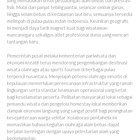
yang memadukan unsur petualangan alam bebas dan prestasi
fisik. Mulai dari panjat tebing pantai, selancar ombak ganas,
hingga selam bebas di kedalaman laut biru, semuanya tersedia
melimpah di pulau-pulau indah Indonesia. Keunikan geografis
ini menjadi daya tarik magnet kuat bagi wisatawan
mancanegara sekaligus atlet profesional dunia yang mencari
tantangan baru.
Pemerintah pusat melalui kementerian pariwisata dan
ekonomi kreatif terus mendorong pengembangan destinasi
wisata olahraga atau sports tourism di berbagai pulau
terpencil nusantara. Menjelajah potensi olahraga eksotis di
kepulauan memerlukan perencanaan infrastruktur yang ramah
lingkungan serta standar keamanan operasional yang ketat
bagi keselamatan peserta. Pelibatan masyarakat lokal sebagai
pemandu wisata dan pengelola homestay lokal memberikan
dampak ekonomi langsung yang sangat positif bagi peningkatan
kesejahteraan warga sekitar. Kolaborasi pentahelix ini
memastikan bahwa kegiatan olahraga alam bebas dapat
berjalan beriringan dengan upaya pelestarian alam yang
berkelanjutan.