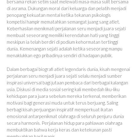
bersama rekan setim saat melewati masa-masa sulit bersama
di asrama. Dukungan moral dari keluarga dan pelatih menjadi
penopang kekuatan mental ketika tekanan psikologis
kompetisi hampir mematahkan semangat juang sang atlet.
Keberhasilan menikmati perjalanan seru menjadi juara sejati
membuat seseorang memiliki kerendahan hati yang tinggi
meskipun ia telah berdiri di podium kehormatan tertinggi
dunia. Kemenangan sejati adalah ketika seseorang mampu
menaklukkan ego pribadinya sendiri di hadapan publik.
Dalam berbagai biografi atlet legendaris dunia, kisah mengenai
perjalanan seru menjadi juara sejati selalu menjadi sumber
inspirasi universal bagi jutaan pembaca dari berbagai kalangan
usia. Diskusi di media sosial sering kali membedah liku-liku
kehidupan para juara sebelum mereka terkenal, memberikan
motivasi bagi generasi muda untuk terus berjuang. Saling
berbagi kisah perjuangan inspiratif memperkuat ikatan
emosional antarpenikmat olahraga di seluruh penjuru dunia
secara harmonis. Perjalanan hidup para pahlawan olahraga
membuktikan bahwa kerja keras dan ketekunan pasti
membuahkan hasil manis.