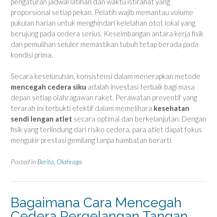
pengaturan jadwal latihan dan waktu istirahat yang
proporsional setiap pekan. Pelatih wajib memantau volume
pukulan harian untuk menghindari kelelahan otot lokal yang
berujung pada cedera serius. Keseimbangan antara kerja fisik
dan pemulihan seluler memastikan tubuh tetap berada pada
kondisi prima.
Secara keseluruhan, konsistensi dalam menerapkan metode
mencegah cedera siku
adalah investasi terbaik bagi masa
depan setiap olahragawan raket. Perawatan preventif yang
terarah ini terbukti efektif dalam memelihara
kesehatan
sendi lengan atlet
secara optimal dan berkelanjutan. Dengan
fisik yang terlindung dari risiko cedera, para atlet dapat fokus
mengukir prestasi gemilang tanpa hambatan berarti.
Posted in
Berita
,
Olahraga
Bagaimana Cara Mencegah
Cedera Pergelangan Tangan