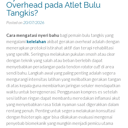
Overhead pada Atlet Bulu
Tangkis?
Posted on
20/07/2026
Cara mengatasi nyeri bahu
bagi pemain bulu tangkis yang
mengalami
kelelahan
akibat gerakan
overhead
adalah dengan
menerapkan protokol istirahat aktif dan terapi rehabilitasi
yang spesifik. Seringnya melakukan pukulan
smash
atau
clear
dengan teknik yang salah atau beban berlebih dapat
menyebabkan peradangan pada tendon
rotator cuff
di area
sendi bahu. Langkah awal yang paling penting adalah segera
mengurangi intensitas latihan yang melibatkan gerakan tangan
di atas kepala guna membiarkan jaringan seluler mendapatkan
waktu untuk beregenerasi. Penggunaan kompres es setelah
sesi latihan ringan dapat membantu meredakan inflamasi akut
yang menyebabkan rasa tidak nyaman saat digerakkan dalam
rentang penuh. Penting untuk segera melakukan konsultasi
dengan fisioterapis agar bisa dilakukan evaluasi mengenai
penyebab biomekanik yang mungkin menjadi pemicu utama