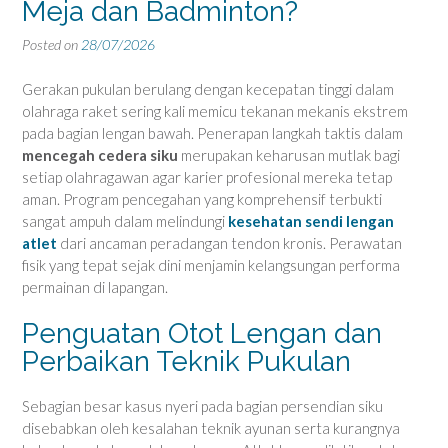
Meja dan Badminton?
Posted on
28/07/2026
Gerakan pukulan berulang dengan kecepatan tinggi dalam
olahraga raket sering kali memicu tekanan mekanis ekstrem
pada bagian lengan bawah. Penerapan langkah taktis dalam
mencegah cedera siku
merupakan keharusan mutlak bagi
setiap olahragawan agar karier profesional mereka tetap
aman. Program pencegahan yang komprehensif terbukti
sangat ampuh dalam melindungi
kesehatan sendi lengan
atlet
dari ancaman peradangan tendon kronis. Perawatan
fisik yang tepat sejak dini menjamin kelangsungan performa
permainan di lapangan.
Penguatan Otot Lengan dan
Perbaikan Teknik Pukulan
Sebagian besar kasus nyeri pada bagian persendian siku
disebabkan oleh kesalahan teknik ayunan serta kurangnya