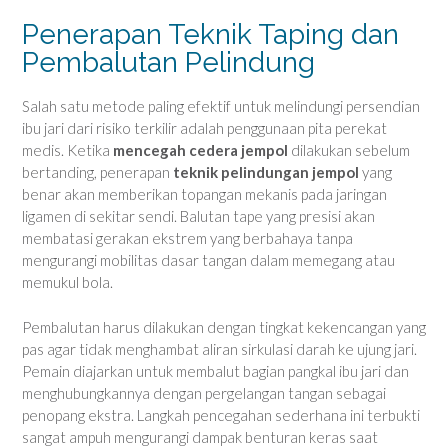
Penerapan Teknik Taping dan
Pembalutan Pelindung
Salah satu metode paling efektif untuk melindungi persendian
ibu jari dari risiko terkilir adalah penggunaan pita perekat
medis. Ketika
mencegah cedera jempol
dilakukan sebelum
bertanding, penerapan
teknik pelindungan jempol
yang
benar akan memberikan topangan mekanis pada jaringan
ligamen di sekitar sendi. Balutan tape yang presisi akan
membatasi gerakan ekstrem yang berbahaya tanpa
mengurangi mobilitas dasar tangan dalam memegang atau
memukul bola.
Pembalutan harus dilakukan dengan tingkat kekencangan yang
pas agar tidak menghambat aliran sirkulasi darah ke ujung jari.
Pemain diajarkan untuk membalut bagian pangkal ibu jari dan
menghubungkannya dengan pergelangan tangan sebagai
penopang ekstra. Langkah pencegahan sederhana ini terbukti
sangat ampuh mengurangi dampak benturan keras saat