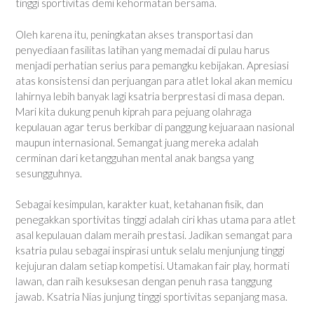
tinggi sportivitas demi kehormatan bersama.
Oleh karena itu, peningkatan akses transportasi dan
penyediaan fasilitas latihan yang memadai di pulau harus
menjadi perhatian serius para pemangku kebijakan. Apresiasi
atas konsistensi dan perjuangan para atlet lokal akan memicu
lahirnya lebih banyak lagi ksatria berprestasi di masa depan.
Mari kita dukung penuh kiprah para pejuang olahraga
kepulauan agar terus berkibar di panggung kejuaraan nasional
maupun internasional. Semangat juang mereka adalah
cerminan dari ketangguhan mental anak bangsa yang
sesungguhnya.
Sebagai kesimpulan, karakter kuat, ketahanan fisik, dan
penegakkan sportivitas tinggi adalah ciri khas utama para atlet
asal kepulauan dalam meraih prestasi. Jadikan semangat para
ksatria pulau sebagai inspirasi untuk selalu menjunjung tinggi
kejujuran dalam setiap kompetisi. Utamakan fair play, hormati
lawan, dan raih kesuksesan dengan penuh rasa tanggung
jawab. Ksatria Nias junjung tinggi sportivitas sepanjang masa.