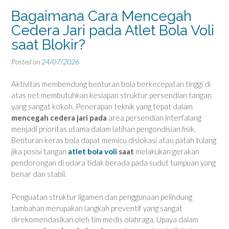
Bagaimana Cara Mencegah
Cedera Jari pada Atlet Bola Voli
saat Blokir?
Posted on
24/07/2026
Aktivitas membendung benturan bola berkecepatan tinggi di
atas net membutuhkan kesiapan struktur persendian tangan
yang sangat kokoh. Penerapan teknik yang tepat dalam
mencegah cedera jari pada
area persendian interfalang
menjadi prioritas utama dalam latihan pengondisian fisik.
Benturan keras bola dapat memicu dislokasi atau patah tulang
jika posisi tangan
atlet bola voli
saat
melakukan gerakan
pendorongan di udara tidak berada pada sudut tumpuan yang
benar dan stabil.
Penguatan struktur ligamen dan penggunaan pelindung
tambahan merupakan langkah preventif yang sangat
direkomendasikan oleh tim medis olahraga. Upaya dalam