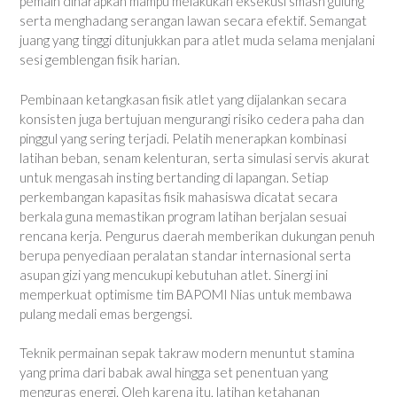
pemain diharapkan mampu melakukan eksekusi smash gulung
serta menghadang serangan lawan secara efektif. Semangat
juang yang tinggi ditunjukkan para atlet muda selama menjalani
sesi gemblengan fisik harian.
Pembinaan ketangkasan fisik atlet yang dijalankan secara
konsisten juga bertujuan mengurangi risiko cedera paha dan
pinggul yang sering terjadi. Pelatih menerapkan kombinasi
latihan beban, senam kelenturan, serta simulasi servis akurat
untuk mengasah insting bertanding di lapangan. Setiap
perkembangan kapasitas fisik mahasiswa dicatat secara
berkala guna memastikan program latihan berjalan sesuai
rencana kerja. Pengurus daerah memberikan dukungan penuh
berupa penyediaan peralatan standar internasional serta
asupan gizi yang mencukupi kebutuhan atlet. Sinergi ini
memperkuat optimisme tim BAPOMI Nias untuk membawa
pulang medali emas bergengsi.
Teknik permainan sepak takraw modern menuntut stamina
yang prima dari babak awal hingga set penentuan yang
menguras energi. Oleh karena itu, latihan ketahanan