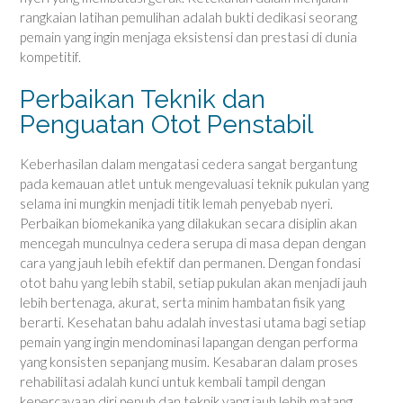
rangkaian latihan pemulihan adalah bukti dedikasi seorang
pemain yang ingin menjaga eksistensi dan prestasi di dunia
kompetitif.
Perbaikan Teknik dan
Penguatan Otot Penstabil
Keberhasilan dalam mengatasi cedera sangat bergantung
pada kemauan atlet untuk mengevaluasi teknik pukulan yang
selama ini mungkin menjadi titik lemah penyebab nyeri.
Perbaikan biomekanika yang dilakukan secara disiplin akan
mencegah munculnya cedera serupa di masa depan dengan
cara yang jauh lebih efektif dan permanen. Dengan fondasi
otot bahu yang lebih stabil, setiap pukulan akan menjadi jauh
lebih bertenaga, akurat, serta minim hambatan fisik yang
berarti. Kesehatan bahu adalah investasi utama bagi setiap
pemain yang ingin mendominasi lapangan dengan performa
yang konsisten sepanjang musim. Kesabaran dalam proses
rehabilitasi adalah kunci untuk kembali tampil dengan
kepercayaan diri penuh dan teknik yang jauh lebih matang.