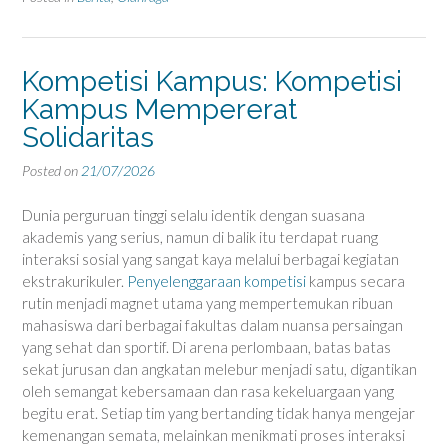
Kompetisi Kampus: Kompetisi
Kampus Mempererat
Solidaritas
Posted on
21/07/2026
Dunia perguruan tinggi selalu identik dengan suasana
akademis yang serius, namun di balik itu terdapat ruang
interaksi sosial yang sangat kaya melalui berbagai kegiatan
ekstrakurikuler.
Penyelenggaraan kompetisi
kampus secara
rutin menjadi magnet utama yang mempertemukan ribuan
mahasiswa dari berbagai fakultas dalam nuansa persaingan
yang sehat dan sportif. Di arena perlombaan, batas batas
sekat jurusan dan angkatan melebur menjadi satu, digantikan
oleh semangat kebersamaan dan rasa kekeluargaan yang
begitu erat. Setiap tim yang bertanding tidak hanya mengejar
kemenangan semata, melainkan menikmati proses interaksi