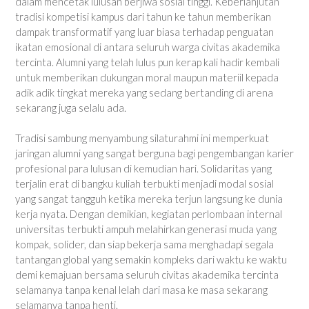
dalam mencetak lulusan berjiwa sosial tinggi. Keberlanjutan
tradisi kompetisi kampus dari tahun ke tahun memberikan
dampak transformatif yang luar biasa terhadap penguatan
ikatan emosional di antara seluruh warga civitas akademika
tercinta. Alumni yang telah lulus pun kerap kali hadir kembali
untuk memberikan dukungan moral maupun materiil kepada
adik adik tingkat mereka yang sedang bertanding di arena
sekarang juga selalu ada.
Tradisi sambung menyambung silaturahmi ini memperkuat
jaringan alumni yang sangat berguna bagi pengembangan karier
profesional para lulusan di kemudian hari. Solidaritas yang
terjalin erat di bangku kuliah terbukti menjadi modal sosial
yang sangat tangguh ketika mereka terjun langsung ke dunia
kerja nyata. Dengan demikian, kegiatan perlombaan internal
universitas terbukti ampuh melahirkan generasi muda yang
kompak, solider, dan siap bekerja sama menghadapi segala
tantangan global yang semakin kompleks dari waktu ke waktu
demi kemajuan bersama seluruh civitas akademika tercinta
selamanya tanpa kenal lelah dari masa ke masa sekarang
selamanya tanpa henti.