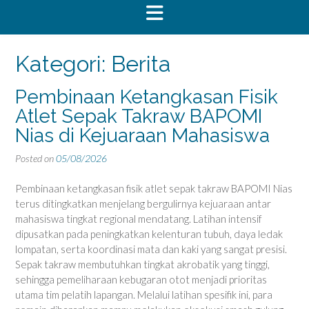
Kategori:
Berita
Pembinaan Ketangkasan Fisik
Atlet Sepak Takraw BAPOMI
Nias di Kejuaraan Mahasiswa
Posted on
05/08/2026
Pembinaan ketangkasan fisik atlet sepak takraw BAPOMI Nias
terus ditingkatkan menjelang bergulirnya kejuaraan antar
mahasiswa tingkat regional mendatang. Latihan intensif
dipusatkan pada peningkatkan kelenturan tubuh, daya ledak
lompatan, serta koordinasi mata dan kaki yang sangat presisi.
Sepak takraw membutuhkan tingkat akrobatik yang tinggi,
sehingga pemeliharaan kebugaran otot menjadi prioritas
utama tim pelatih lapangan. Melalui latihan spesifik ini, para