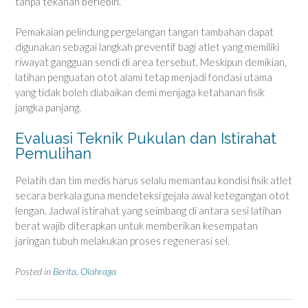
tanpa tekanan berlebih.
Pemakaian pelindung pergelangan tangan tambahan dapat
digunakan sebagai langkah preventif bagi atlet yang memiliki
riwayat gangguan sendi di area tersebut. Meskipun demikian,
latihan penguatan otot alami tetap menjadi fondasi utama
yang tidak boleh diabaikan demi menjaga ketahanan fisik
jangka panjang.
Evaluasi Teknik Pukulan dan Istirahat
Pemulihan
Pelatih dan tim medis harus selalu memantau kondisi fisik atlet
secara berkala guna mendeteksi gejala awal ketegangan otot
lengan. Jadwal istirahat yang seimbang di antara sesi latihan
berat wajib diterapkan untuk memberikan kesempatan
jaringan tubuh melakukan proses regenerasi sel.
Posted in
Berita
,
Olahraga