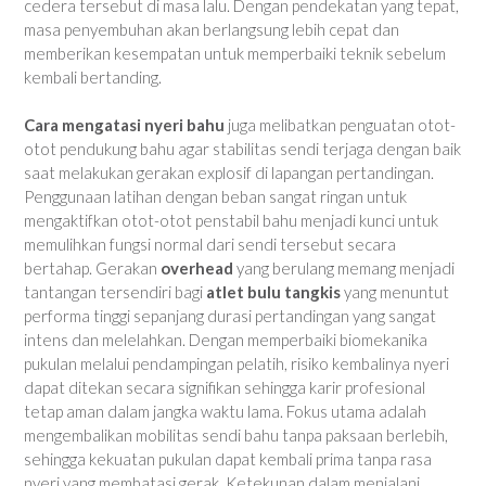
cedera tersebut di masa lalu. Dengan pendekatan yang tepat,
masa penyembuhan akan berlangsung lebih cepat dan
memberikan kesempatan untuk memperbaiki teknik sebelum
kembali bertanding.
Cara mengatasi nyeri bahu
juga melibatkan penguatan otot-
otot pendukung bahu agar stabilitas sendi terjaga dengan baik
saat melakukan gerakan explosif di lapangan pertandingan.
Penggunaan latihan dengan beban sangat ringan untuk
mengaktifkan otot-otot penstabil bahu menjadi kunci untuk
memulihkan fungsi normal dari sendi tersebut secara
bertahap. Gerakan
overhead
yang berulang memang menjadi
tantangan tersendiri bagi
atlet bulu tangkis
yang menuntut
performa tinggi sepanjang durasi pertandingan yang sangat
intens dan melelahkan. Dengan memperbaiki biomekanika
pukulan melalui pendampingan pelatih, risiko kembalinya nyeri
dapat ditekan secara signifikan sehingga karir profesional
tetap aman dalam jangka waktu lama. Fokus utama adalah
mengembalikan mobilitas sendi bahu tanpa paksaan berlebih,
sehingga kekuatan pukulan dapat kembali prima tanpa rasa
nyeri yang membatasi gerak. Ketekunan dalam menjalani