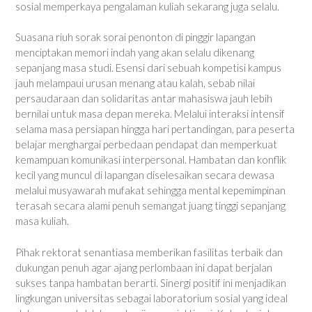
sosial memperkaya pengalaman kuliah sekarang juga selalu.
Suasana riuh sorak sorai penonton di pinggir lapangan
menciptakan memori indah yang akan selalu dikenang
sepanjang masa studi. Esensi dari sebuah kompetisi kampus
jauh melampaui urusan menang atau kalah, sebab nilai
persaudaraan dan solidaritas antar mahasiswa jauh lebih
bernilai untuk masa depan mereka. Melalui interaksi intensif
selama masa persiapan hingga hari pertandingan, para peserta
belajar menghargai perbedaan pendapat dan memperkuat
kemampuan komunikasi interpersonal. Hambatan dan konflik
kecil yang muncul di lapangan diselesaikan secara dewasa
melalui musyawarah mufakat sehingga mental kepemimpinan
terasah secara alami penuh semangat juang tinggi sepanjang
masa kuliah.
Pihak rektorat senantiasa memberikan fasilitas terbaik dan
dukungan penuh agar ajang perlombaan ini dapat berjalan
sukses tanpa hambatan berarti. Sinergi positif ini menjadikan
lingkungan universitas sebagai laboratorium sosial yang ideal