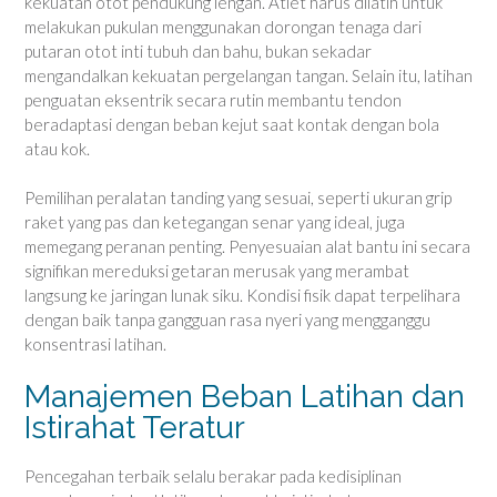
kekuatan otot pendukung lengan. Atlet harus dilatih untuk
melakukan pukulan menggunakan dorongan tenaga dari
putaran otot inti tubuh dan bahu, bukan sekadar
mengandalkan kekuatan pergelangan tangan. Selain itu, latihan
penguatan eksentrik secara rutin membantu tendon
beradaptasi dengan beban kejut saat kontak dengan bola
atau kok.
Pemilihan peralatan tanding yang sesuai, seperti ukuran grip
raket yang pas dan ketegangan senar yang ideal, juga
memegang peranan penting. Penyesuaian alat bantu ini secara
signifikan mereduksi getaran merusak yang merambat
langsung ke jaringan lunak siku. Kondisi fisik dapat terpelihara
dengan baik tanpa gangguan rasa nyeri yang mengganggu
konsentrasi latihan.
Manajemen Beban Latihan dan
Istirahat Teratur
Pencegahan terbaik selalu berakar pada kedisiplinan