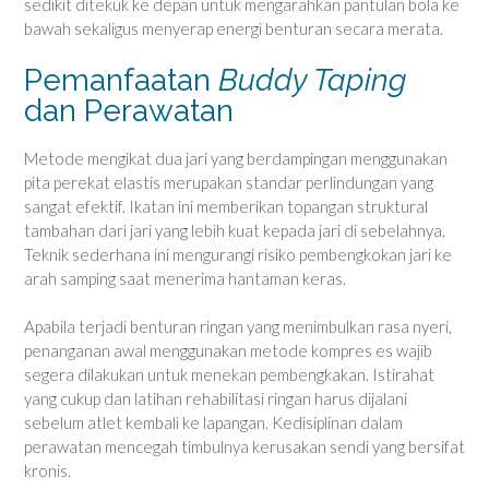
sedikit ditekuk ke depan untuk mengarahkan pantulan bola ke
bawah sekaligus menyerap energi benturan secara merata.
Pemanfaatan
Buddy Taping
dan Perawatan
Metode mengikat dua jari yang berdampingan menggunakan
pita perekat elastis merupakan standar perlindungan yang
sangat efektif. Ikatan ini memberikan topangan struktural
tambahan dari jari yang lebih kuat kepada jari di sebelahnya.
Teknik sederhana ini mengurangi risiko pembengkokan jari ke
arah samping saat menerima hantaman keras.
Apabila terjadi benturan ringan yang menimbulkan rasa nyeri,
penanganan awal menggunakan metode kompres es wajib
segera dilakukan untuk menekan pembengkakan. Istirahat
yang cukup dan latihan rehabilitasi ringan harus dijalani
sebelum atlet kembali ke lapangan. Kedisiplinan dalam
perawatan mencegah timbulnya kerusakan sendi yang bersifat
kronis.