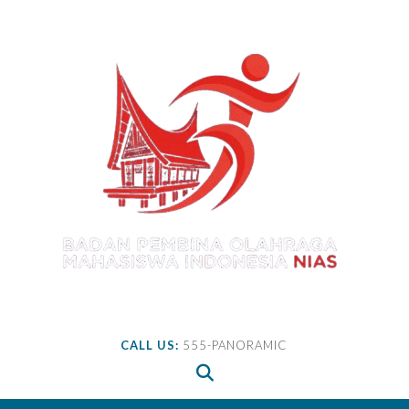
Skip
to
content
CALL US:
555-PANORAMIC