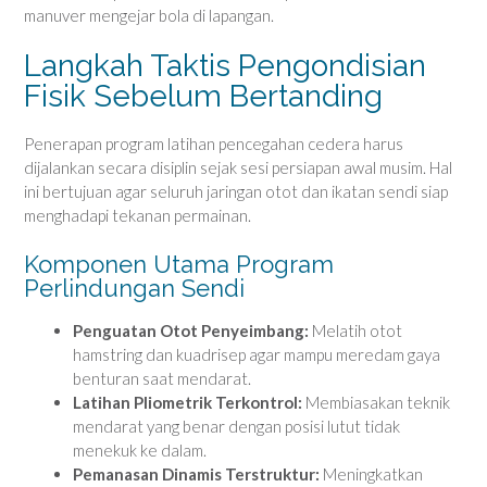
manuver mengejar bola di lapangan.
Langkah Taktis Pengondisian
Fisik Sebelum Bertanding
Penerapan program latihan pencegahan cedera harus
dijalankan secara disiplin sejak sesi persiapan awal musim. Hal
ini bertujuan agar seluruh jaringan otot dan ikatan sendi siap
menghadapi tekanan permainan.
Komponen Utama Program
Perlindungan Sendi
Penguatan Otot Penyeimbang:
Melatih otot
hamstring dan kuadrisep agar mampu meredam gaya
benturan saat mendarat.
Latihan Pliometrik Terkontrol:
Membiasakan teknik
mendarat yang benar dengan posisi lutut tidak
menekuk ke dalam.
Pemanasan Dinamis Terstruktur:
Meningkatkan