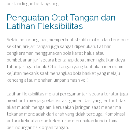
pertandingan berlangsung.
Penguatan Otot Tangan dan
Latihan Fleksibilitas
Selain pelindung luar, memperkuat struktur otot dan tendon di
sekitar jari-jari tangan juga sangat diperlukan. Latihan
cengkeraman menggunakan bola karet halus atau
pembebanan jari secara bertahap dapat meningkatkan daya
tahan jaringan lunak. Otot tangan yang kuat akan meredam
kejutan mekanis saat menangkap bola basket yang melaju
kencang atau menahan umpan smash voli.
Latihan fleksibilitas melalui pereganan jari secara teratur juga
membantu menjaga elastisitas ligamen. Jari yang lentur tidak
akan mudah mengalami kerusakan jaringan saat menerima
tekanan mendadak dari arah yang tidak terduga. Kombinasi
antara kekuatan dan kelenturan merupakan kunci utama
perlindungan fisik organ tangan.