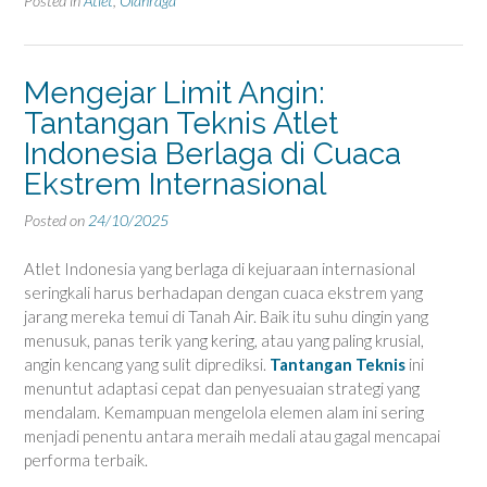
Posted in
Atlet
,
Olahraga
Mengejar Limit Angin:
Tantangan Teknis Atlet
Indonesia Berlaga di Cuaca
Ekstrem Internasional
Posted on
24/10/2025
Atlet Indonesia yang berlaga di kejuaraan internasional
seringkali harus berhadapan dengan cuaca ekstrem yang
jarang mereka temui di Tanah Air. Baik itu suhu dingin yang
menusuk, panas terik yang kering, atau yang paling krusial,
angin kencang yang sulit diprediksi.
Tantangan Teknis
ini
menuntut adaptasi cepat dan penyesuaian strategi yang
mendalam. Kemampuan mengelola elemen alam ini sering
menjadi penentu antara meraih medali atau gagal mencapai
performa terbaik.