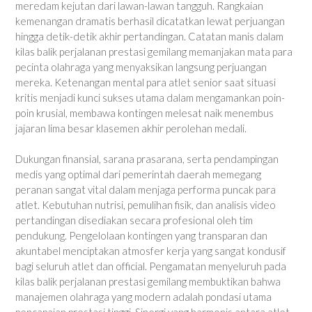
meredam kejutan dari lawan-lawan tangguh. Rangkaian
kemenangan dramatis berhasil dicatatkan lewat perjuangan
hingga detik-detik akhir pertandingan. Catatan manis dalam
kilas balik perjalanan prestasi gemilang memanjakan mata para
pecinta olahraga yang menyaksikan langsung perjuangan
mereka. Ketenangan mental para atlet senior saat situasi
kritis menjadi kunci sukses utama dalam mengamankan poin-
poin krusial, membawa kontingen melesat naik menembus
jajaran lima besar klasemen akhir perolehan medali.
Dukungan finansial, sarana prasarana, serta pendampingan
medis yang optimal dari pemerintah daerah memegang
peranan sangat vital dalam menjaga performa puncak para
atlet. Kebutuhan nutrisi, pemulihan fisik, dan analisis video
pertandingan disediakan secara profesional oleh tim
pendukung. Pengelolaan kontingen yang transparan dan
akuntabel menciptakan atmosfer kerja yang sangat kondusif
bagi seluruh atlet dan official. Pengamatan menyeluruh pada
kilas balik perjalanan prestasi gemilang membuktikan bahwa
manajemen olahraga yang modern adalah pondasi utama