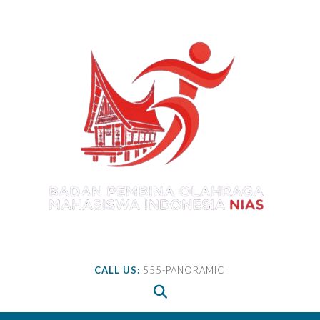
Skip
to
content
CALL US:
555-PANORAMIC