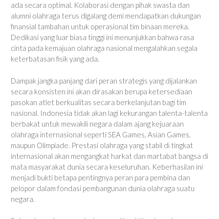
ada secara optimal. Kolaborasi dengan pihak swasta dan
alumni olahraga terus digalang demi mendapatkan dukungan
finansial tambahan untuk operasional tim binaan mereka.
Dedikasi yang luar biasa tinggi ini menunjukkan bahwa rasa
cinta pada kemajuan olahraga nasional mengalahkan segala
keterbatasan fisik yang ada.
Dampak jangka panjang dari peran strategis yang dijalankan
secara konsisten ini akan dirasakan berupa ketersediaan
pasokan atlet berkualitas secara berkelanjutan bagi tim
nasional. Indonesia tidak akan lagi kekurangan talenta-talenta
berbakat untuk mewakili negara dalam ajang kejuaraan
olahraga internasional seperti SEA Games, Asian Games,
maupun Olimpiade. Prestasi olahraga yang stabil di tingkat
internasional akan mengangkat harkat dan martabat bangsa di
mata masyarakat dunia secara keseluruhan. Keberhasilan ini
menjadi bukti betapa pentingnya peran para pembina dan
pelopor dalam fondasi pembangunan dunia olahraga suatu
negara.