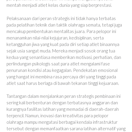
mentah menjadi atlet kelas dunia yang siap berprestasi.
Pelaksanaan dari peran strategis ini tidak hanya terbatas
pada pelatihan teknik dan taktik olahraga semata, tetapi juga
mencakup pembentukan mentalitas juara. Para pelopor ini
menanamkan nilai-nilai kejujuran, kedisiplinan, serta
ketangguhan jiwa yang kuat pada diri setiap atlet binaannya
sejak usia sangat muda. Mereka menjadi sosok orang tua
kedua yang senantiasa memberikan motivasi, perhatian, dan
perlindungan psikologis saat para atlet mengalami fase
penurunan kondisi atau kegagalan. Pendekatan emosional
yang hangat ini membina rasa percaya diri yang tinggi pada
atlet saat harus berlaga di bawah tekanan tinggi kejuaraan.
Tantangan dalam menjalankan peran strategis pembinaan ini
sering kali berbenturan dengan terbatasnya anggaran dan
kurangnya fasilitas latihan yang memadai di daerah-daerah
terpencil. Namun, inovasi dan kreativitas para pelopor
olahraga mampu mengatasi berbagai kendala infrastruktur
tersebut dengan memanfaatkan sarana latihan alternatif yang