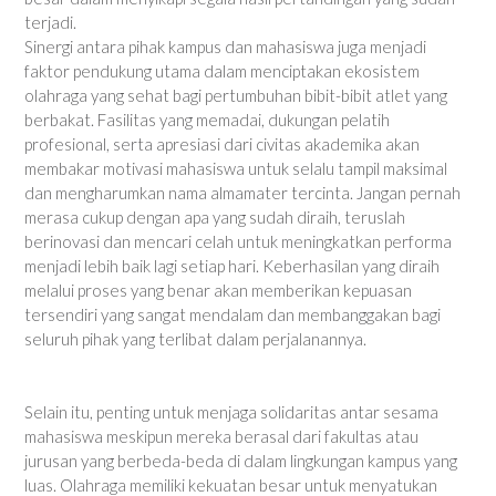
terjadi.
Sinergi antara pihak kampus dan mahasiswa juga menjadi
faktor pendukung utama dalam menciptakan ekosistem
olahraga yang sehat bagi pertumbuhan bibit-bibit atlet yang
berbakat. Fasilitas yang memadai, dukungan pelatih
profesional, serta apresiasi dari civitas akademika akan
membakar motivasi mahasiswa untuk selalu tampil maksimal
dan mengharumkan nama almamater tercinta. Jangan pernah
merasa cukup dengan apa yang sudah diraih, teruslah
berinovasi dan mencari celah untuk meningkatkan performa
menjadi lebih baik lagi setiap hari. Keberhasilan yang diraih
melalui proses yang benar akan memberikan kepuasan
tersendiri yang sangat mendalam dan membanggakan bagi
seluruh pihak yang terlibat dalam perjalanannya.
Selain itu, penting untuk menjaga solidaritas antar sesama
mahasiswa meskipun mereka berasal dari fakultas atau
jurusan yang berbeda-beda di dalam lingkungan kampus yang
luas. Olahraga memiliki kekuatan besar untuk menyatukan