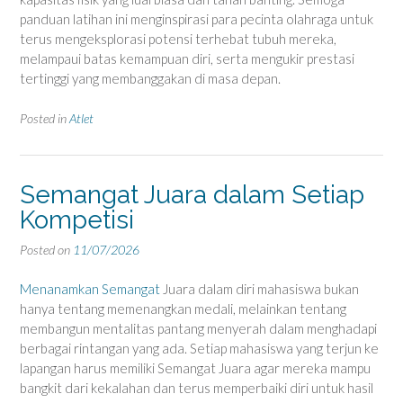
panduan latihan ini menginspirasi para pecinta olahraga untuk
terus mengeksplorasi potensi terhebat tubuh mereka,
melampaui batas kemampuan diri, serta mengukir prestasi
tertinggi yang membanggakan di masa depan.
Posted in
Atlet
Semangat Juara dalam Setiap
Kompetisi
Posted on
11/07/2026
Menanamkan Semangat
Juara dalam diri mahasiswa bukan
hanya tentang memenangkan medali, melainkan tentang
membangun mentalitas pantang menyerah dalam menghadapi
berbagai rintangan yang ada. Setiap mahasiswa yang terjun ke
lapangan harus memiliki Semangat Juara agar mereka mampu
bangkit dari kekalahan dan terus memperbaiki diri untuk hasil