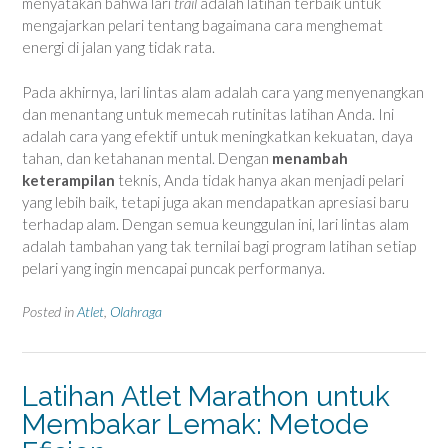
menyatakan bahwa lari
trail
adalah latihan terbaik untuk
mengajarkan pelari tentang bagaimana cara menghemat
energi di jalan yang tidak rata.
Pada akhirnya, lari lintas alam adalah cara yang menyenangkan
dan menantang untuk memecah rutinitas latihan Anda. Ini
adalah cara yang efektif untuk meningkatkan kekuatan, daya
tahan, dan ketahanan mental. Dengan
menambah
keterampilan
teknis, Anda tidak hanya akan menjadi pelari
yang lebih baik, tetapi juga akan mendapatkan apresiasi baru
terhadap alam. Dengan semua keunggulan ini, lari lintas alam
adalah tambahan yang tak ternilai bagi program latihan setiap
pelari yang ingin mencapai puncak performanya.
Posted in
Atlet
,
Olahraga
Latihan Atlet Marathon untuk
Membakar Lemak: Metode