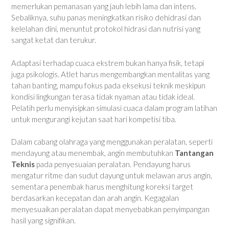
memerlukan pemanasan yang jauh lebih lama dan intens.
Sebaliknya, suhu panas meningkatkan risiko dehidrasi dan
kelelahan dini, menuntut protokol hidrasi dan nutrisi yang
sangat ketat dan terukur.
Adaptasi terhadap cuaca ekstrem bukan hanya fisik, tetapi
juga psikologis. Atlet harus mengembangkan mentalitas yang
tahan banting, mampu fokus pada eksekusi teknik meskipun
kondisi lingkungan terasa tidak nyaman atau tidak ideal.
Pelatih perlu menyisipkan simulasi cuaca dalam program latihan
untuk mengurangi kejutan saat hari kompetisi tiba.
Dalam cabang olahraga yang menggunakan peralatan, seperti
mendayung atau menembak, angin membutuhkan
Tantangan
Teknis
pada penyesuaian peralatan. Pendayung harus
mengatur ritme dan sudut dayung untuk melawan arus angin,
sementara penembak harus menghitung koreksi target
berdasarkan kecepatan dan arah angin. Kegagalan
menyesuaikan peralatan dapat menyebabkan penyimpangan
hasil yang signifikan.