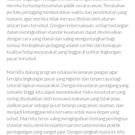
mereka terhadap kesehatan publik secara umum. Perubahan
perilaku pedagang membutuhkan waktu dan pendekatan yang
humanis agar mereka tidak merasa ditekan oleh aturan-
aturan baru tersebut. Dengan kebersamaan, setiap tantangan
dalam meningkatkan standar keamanan dapat diselesaikan
dengan cara yang damai dan saling menguntungkan bagi
semua. Kedisiplinan pedagang adalah cermin dari kemajuan
kualitas hidup masyarakat yang tinggal di sekitar lingkungan
pasar tersebut.
Mari kita dukung program edukasi keamanan pangan agar
tercipta lingkungan pasar yang higienis dan terpercaya bagi
seluruh lapisan masyarakat. Dengan kesadaran pedagang yang
semakin tinggi, kita dapat meminimalisir risiko kesehatan yang
sering disebabkan oleh konsumsi makanan yang tidak jelas.
Jadikan pasar sebagai pusat belanja yang aman, nyaman, dan
menjadi kebanggaan kita bersama untuk masa depan yang
sehat. Mari kita terus saling mengingatkan tentang pentingnya
standar mutu demi kesejahteraan bersama melalui praktik
perdagangan yang sangat jujur. Dengan langkah nyata ini, kita