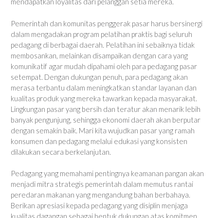
mendapatkan loyalitas dari pelanggan setia mereka.
Pemerintah dan komunitas penggerak pasar harus bersinergi
dalam mengadakan program pelatihan praktis bagi seluruh
pedagang di berbagai daerah. Pelatihan ini sebaiknya tidak
membosankan, melainkan disampaikan dengan cara yang
komunikatif agar mudah dipahami oleh para pedagang pasar
setempat. Dengan dukungan penuh, para pedagang akan
merasa terbantu dalam meningkatkan standar layanan dan
kualitas produk yang mereka tawarkan kepada masyarakat.
Lingkungan pasar yang bersih dan teratur akan menarik lebih
banyak pengunjung, sehingga ekonomi daerah akan berputar
dengan semakin baik. Mari kita wujudkan pasar yang ramah
konsumen dan pedagang melalui edukasi yang konsisten
dilakukan secara berkelanjutan.
Pedagang yang memahami pentingnya keamanan pangan akan
menjadi mitra strategis pemerintah dalam memutus rantai
peredaran makanan yang mengandung bahan berbahaya.
Berikan apresiasi kepada pedagang yang disiplin menjaga
kualitas dagangan sebagai bentuk dukungan atas komitmen