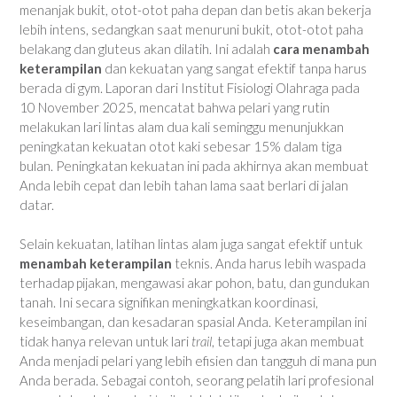
menanjak bukit, otot-otot paha depan dan betis akan bekerja
lebih intens, sedangkan saat menuruni bukit, otot-otot paha
belakang dan gluteus akan dilatih. Ini adalah
cara menambah
keterampilan
dan kekuatan yang sangat efektif tanpa harus
berada di gym. Laporan dari Institut Fisiologi Olahraga pada
10 November 2025, mencatat bahwa pelari yang rutin
melakukan lari lintas alam dua kali seminggu menunjukkan
peningkatan kekuatan otot kaki sebesar 15% dalam tiga
bulan. Peningkatan kekuatan ini pada akhirnya akan membuat
Anda lebih cepat dan lebih tahan lama saat berlari di jalan
datar.
Selain kekuatan, latihan lintas alam juga sangat efektif untuk
menambah keterampilan
teknis. Anda harus lebih waspada
terhadap pijakan, mengawasi akar pohon, batu, dan gundukan
tanah. Ini secara signifikan meningkatkan koordinasi,
keseimbangan, dan kesadaran spasial Anda. Keterampilan ini
tidak hanya relevan untuk lari
trail
, tetapi juga akan membuat
Anda menjadi pelari yang lebih efisien dan tangguh di mana pun
Anda berada. Sebagai contoh, seorang pelatih lari profesional