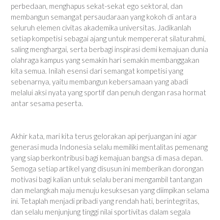
perbedaan, menghapus sekat-sekat ego sektoral, dan
membangun semangat persaudaraan yang kokoh di antara
seluruh elemen civitas akademika universitas. Jadikanlah
setiap kompetisi sebagai ajang untuk mempererat silaturahmi,
saling menghargai, serta berbagi inspirasi demi kemajuan dunia
olahraga kampus yang semakin hari semakin membanggakan
kita semua. Inilah esensi dari semangat kompetisi yang
sebenarnya, yaitu membangun kebersamaan yang abadi
melalui aksi nyata yang sportif dan penuh dengan rasa hormat
antar sesama peserta.
Akhir kata, mari kita terus gelorakan api perjuangan ini agar
generasi muda Indonesia selalu memiliki mentalitas pemenang
yang siap berkontribusi bagi kemajuan bangsa di masa depan.
Semoga setiap artikel yang disusun ini memberikan dorongan
motivasi bagi kalian untuk selalu berani mengambil tantangan
dan melangkah maju menuju kesuksesan yang diimpikan selama
ini. Tetaplah menjadi pribadi yang rendah hati, berintegritas,
dan selalu menjunjung tinggi nilai sportivitas dalam segala