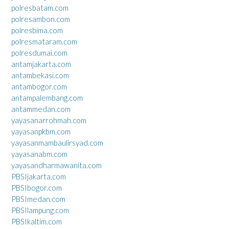
polresbatam.com
polresambon.com
polresbima.com
polresmataram.com
polresdumai.com
antamjakarta.com
antambekasi.com
antambogor.com
antampalembang.com
antammedan.com
yayasanarrohmah.com
yayasanpkbm.com
yayasanmambaulirsyad.com
yayasanabm.com
yayasandharmawanita.com
PBSIjakarta.com
PBSIbogor.com
PBSImedan.com
PBSIlampung.com
PBSIkaltim.com