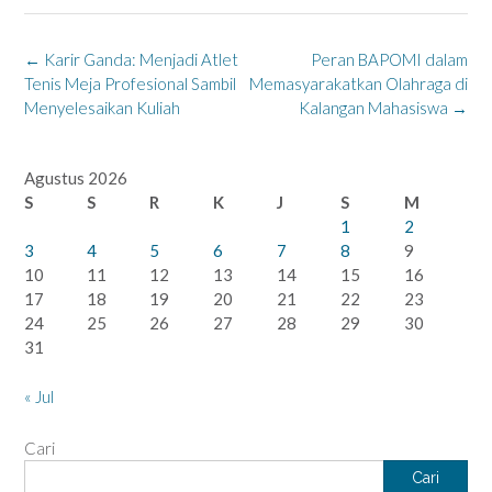
Post
←
Karir Ganda: Menjadi Atlet
Peran BAPOMI dalam
navigation
Tenis Meja Profesional Sambil
Memasyarakatkan Olahraga di
Menyelesaikan Kuliah
Kalangan Mahasiswa
→
Agustus 2026
S
S
R
K
J
S
M
1
2
3
4
5
6
7
8
9
10
11
12
13
14
15
16
17
18
19
20
21
22
23
24
25
26
27
28
29
30
31
« Jul
Cari
Cari