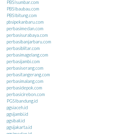
PBSIsumbar.com
PBSIbaubau.com
PBSIbitung.com
pbsipekanbaru.com
perbasimedan.com
perbasisurabaya.com
perbasibanjarbaru.com
perbasiblitar.com
perbasimagelang.com
perbasijambi.com
perbasiserang.com
perbasitangerang.com
perbasimalang.com
perbasidepok.com
perbasicirebon.com
PGSIbandung.id
pgsiaceh.id
pgsijambi.id
pgsibali.id
pgsijakarta.id
pgsimedan.id