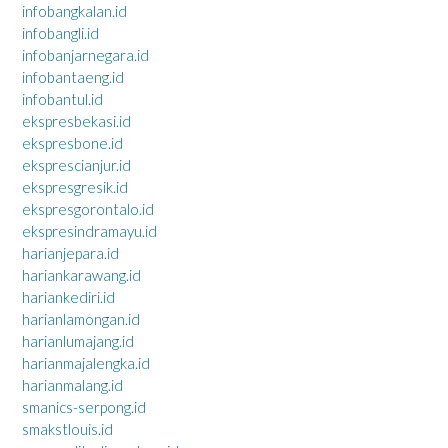
infobangkalan.id
infobangli.id
infobanjarnegara.id
infobantaeng.id
infobantul.id
ekspresbekasi.id
ekspresbone.id
eksprescianjur.id
ekspresgresik.id
ekspresgorontalo.id
ekspresindramayu.id
harianjepara.id
hariankarawang.id
hariankediri.id
harianlamongan.id
harianlumajang.id
harianmajalengka.id
harianmalang.id
smanics-serpong.id
smakstlouis.id