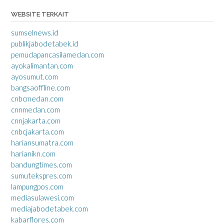
WEBSITE TERKAIT
sumselnews.id
publikjabodetabek.id
pemudapancasilamedan.com
ayokalimantan.com
ayosumut.com
bangsaoffline.com
cnbcmedan.com
cnnmedan.com
cnnjakarta.com
cnbcjakarta.com
hariansumatra.com
harianikn.com
bandungtimes.com
sumutekspres.com
lampungpos.com
mediasulawesi.com
mediajabodetabek.com
kabarflores.com