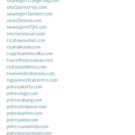
smanegeri1tangerang.com
sma1purworejo.com
smanegeri1jember.com
sman2bekasi.com
smanegeri47jkt.com
sma1wonosari.com
rscahayasehat.com
rsumalikasim.com
rsuprimaintimedika.com
rsarunlhokseumaw.com
rsufauziahbireu.com
rsumumcitrahusada.com
rsgayomedicalcentre.com
polresjakarta.com
polresdago.com
polressabang.com
polresdenpasar.com
polresbanten.com
polresjambi.com
polressamarinda.com
polresbanjarmasin.com