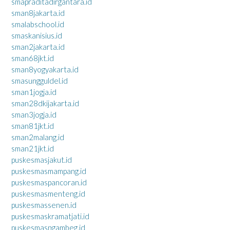
smapraditadirgantara.id
sman8jakarta.id
smalabschool.id
smaskanisius.id
sman2jakarta.id
sman68jkt.id
sman8yogyakarta.id
smasungguldel.id
sman1jogja.id
sman28dkijakarta.id
sman3jogja.id
sman81jkt.id
sman2malang.id
sman21jkt.id
puskesmasjakut.id
puskesmasmampang.id
puskesmaspancoran.id
puskesmasmenteng.id
puskesmassenen.id
puskesmaskramatjati.id
puskesmasngambeg.id