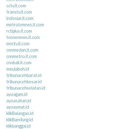
sctv.it.com
transtv.it.com
indosiar.it.com
metrotvnews.it.com
rctiplus.it.com
tvonenews.it.com
mnctv.it.com
cnnmedan.it.com
cnnmetro.it.com
cnnbali.it.com
meulaboh.id
tribunacehbarat.id
tribunacehbesar.id
tribunacehselatan.id
ayoagam.id
ayoasahan.id
ayoasmat.id
klikBalangan.id
klikBandung.id
klikbanggai.id