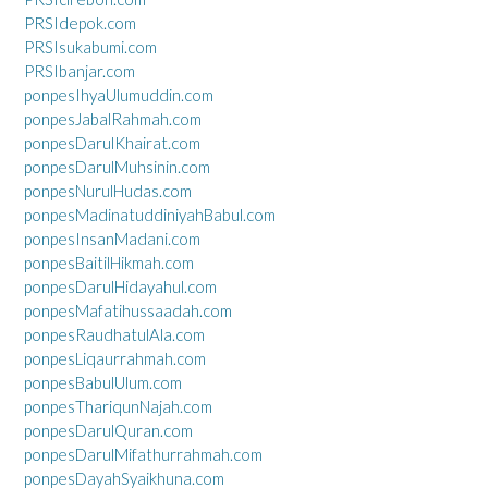
PRSIdepok.com
PRSIsukabumi.com
PRSIbanjar.com
ponpesIhyaUlumuddin.com
ponpesJabalRahmah.com
ponpesDarulKhairat.com
ponpesDarulMuhsinin.com
ponpesNurulHudas.com
ponpesMadinatuddiniyahBabul.com
ponpesInsanMadani.com
ponpesBaitilHikmah.com
ponpesDarulHidayahul.com
ponpesMafatihussaadah.com
ponpesRaudhatulAla.com
ponpesLiqaurrahmah.com
ponpesBabulUlum.com
ponpesThariqunNajah.com
ponpesDarulQuran.com
ponpesDarulMifathurrahmah.com
ponpesDayahSyaikhuna.com