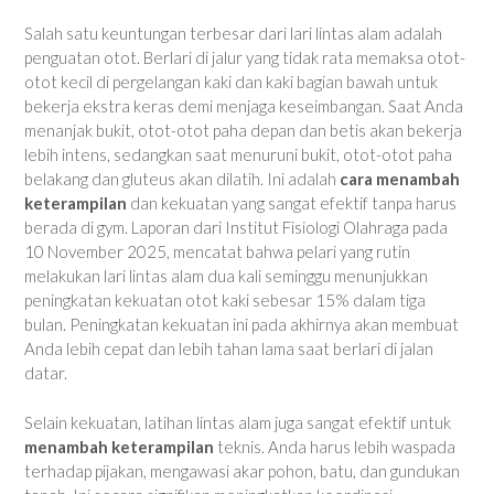
Salah satu keuntungan terbesar dari lari lintas alam adalah
penguatan otot. Berlari di jalur yang tidak rata memaksa otot-
otot kecil di pergelangan kaki dan kaki bagian bawah untuk
bekerja ekstra keras demi menjaga keseimbangan. Saat Anda
menanjak bukit, otot-otot paha depan dan betis akan bekerja
lebih intens, sedangkan saat menuruni bukit, otot-otot paha
belakang dan gluteus akan dilatih. Ini adalah
cara menambah
keterampilan
dan kekuatan yang sangat efektif tanpa harus
berada di gym. Laporan dari Institut Fisiologi Olahraga pada
10 November 2025, mencatat bahwa pelari yang rutin
melakukan lari lintas alam dua kali seminggu menunjukkan
peningkatan kekuatan otot kaki sebesar 15% dalam tiga
bulan. Peningkatan kekuatan ini pada akhirnya akan membuat
Anda lebih cepat dan lebih tahan lama saat berlari di jalan
datar.
Selain kekuatan, latihan lintas alam juga sangat efektif untuk
menambah keterampilan
teknis. Anda harus lebih waspada
terhadap pijakan, mengawasi akar pohon, batu, dan gundukan