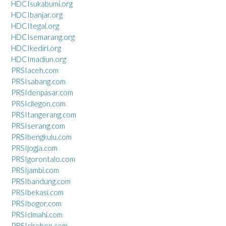
HDCIsukabumi.org
HDCIbanjar.org
HDCItegal.org
HDCIsemarang.org
HDCIkediri.org
HDCImadiun.org
PRSIaceh.com
PRSIsabang.com
PRSIdenpasar.com
PRSIcilegon.com
PRSItangerang.com
PRSIserang.com
PRSIbengkulu.com
PRSIjogja.com
PRSIgorontalo.com
PRSIjambi.com
PRSIbandung.com
PRSIbekasi.com
PRSIbogor.com
PRSIcimahi.com
PRSIcirebon.com