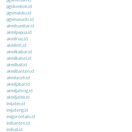
pgsilombok.id
pgsimaluku.id
pgsimanado.id
akmilsumbar.id
akmilpapua.id
akmilriau.id
akmilntt.id
akmilkalbar.id
akmilkalsel.id
akmilbali.id
akmilbanten.id
akmilaceh.id
akmiljabar.id
akmiljateng.id
akmiljatim.id
imijatim.id
imijateng.id
imigorontalo.id
imibanten.id
imibali.id