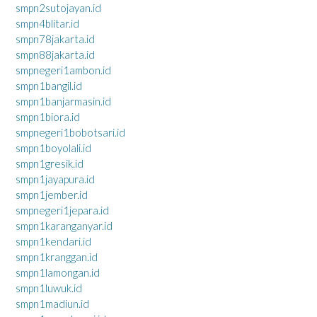
smpn2sutojayan.id
smpn4blitar.id
smpn78jakarta.id
smpn88jakarta.id
smpnegeri1ambon.id
smpn1bangil.id
smpn1banjarmasin.id
smpn1biora.id
smpnegeri1bobotsari.id
smpn1boyolali.id
smpn1gresik.id
smpn1jayapura.id
smpn1jember.id
smpnegeri1jepara.id
smpn1karanganyar.id
smpn1kendari.id
smpn1kranggan.id
smpn1lamongan.id
smpn1luwuk.id
smpn1madiun.id