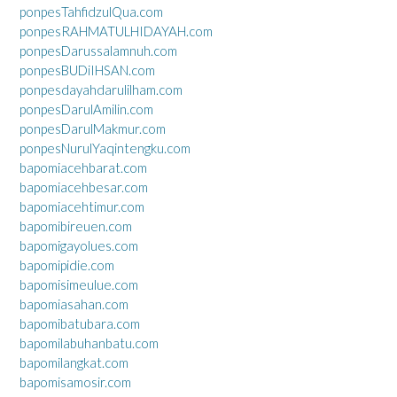
ponpesTahfidzulQua.com
ponpesRAHMATULHIDAYAH.com
ponpesDarussalamnuh.com
ponpesBUDiIHSAN.com
ponpesdayahdarulilham.com
ponpesDarulAmilin.com
ponpesDarulMakmur.com
ponpesNurulYaqintengku.com
bapomiacehbarat.com
bapomiacehbesar.com
bapomiacehtimur.com
bapomibireuen.com
bapomigayolues.com
bapomipidie.com
bapomisimeulue.com
bapomiasahan.com
bapomibatubara.com
bapomilabuhanbatu.com
bapomilangkat.com
bapomisamosir.com