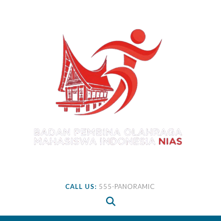
Skip
to
content
CALL US:
555-PANORAMIC