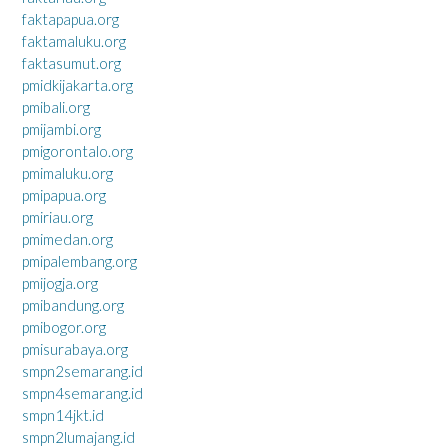
faktapapua.org
faktamaluku.org
faktasumut.org
pmidkijakarta.org
pmibali.org
pmijambi.org
pmigorontalo.org
pmimaluku.org
pmipapua.org
pmiriau.org
pmimedan.org
pmipalembang.org
pmijogja.org
pmibandung.org
pmibogor.org
pmisurabaya.org
smpn2semarang.id
smpn4semarang.id
smpn14jkt.id
smpn2lumajang.id