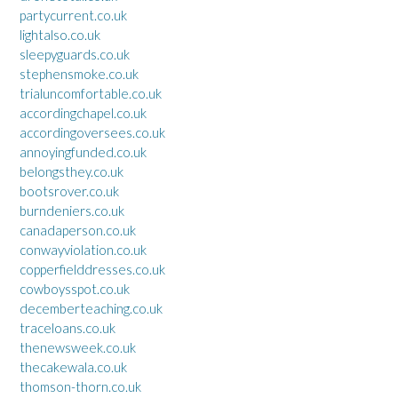
partycurrent.co.uk
lightalso.co.uk
sleepyguards.co.uk
stephensmoke.co.uk
trialuncomfortable.co.uk
accordingchapel.co.uk
accordingoversees.co.uk
annoyingfunded.co.uk
belongsthey.co.uk
bootsrover.co.uk
burndeniers.co.uk
canadaperson.co.uk
conwayviolation.co.uk
copperfielddresses.co.uk
cowboysspot.co.uk
decemberteaching.co.uk
traceloans.co.uk
thenewsweek.co.uk
thecakewala.co.uk
thomson-thorn.co.uk