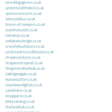
wrestlingagrees.co.uk
underneathfoiled.co.uk
spanosconcerns.co.uk
telecomblue.co.uk
house-of-hampers.co.uk
yumekanzashi.co.uk
fatnanas.co.uk
emilykatedesign.co.uk
crossfelloutdoors.co.uk
yorkroadreconditioned.co.uk
rfrankoutdoors.co.uk
teaparentrepeat.co.uk
thegenerationhub.co.uk
talkingmagpie.co.uk
humancotton.co.uk
newdawndigitals.co.uk
saintfelice.co.uk
mrjapparel.co.uk
kinkycatalog.co.uk
thefaciahub.co.uk