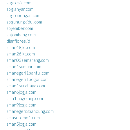
spigresik.com
spigianyar.com
spigrobongan.com
spigunungkidul.com
spijember.com
spijombang.com
dianflores.id
sman48jkt.com
sman26jkt.com
sman03semarang.com
sman1sumbar.com
smanegeri1bantul.com
smanegeri1bogor.com
sman1surabaya.com
sman6jogja.com
sma1magelang.com
sman9jogja.com
smanegeri3bandung.com
smasutomo1.com
sman5jogja.com