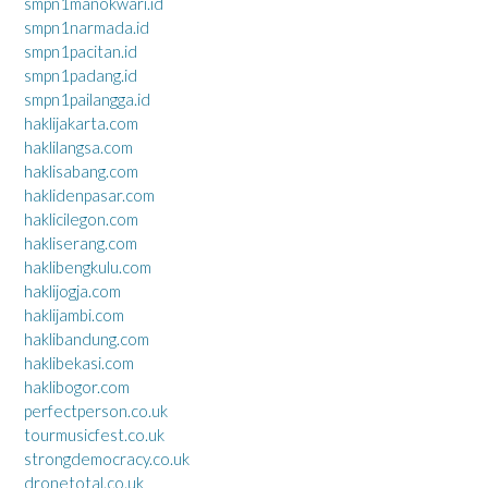
smpn1manokwari.id
smpn1narmada.id
smpn1pacitan.id
smpn1padang.id
smpn1pailangga.id
haklijakarta.com
haklilangsa.com
haklisabang.com
haklidenpasar.com
haklicilegon.com
hakliserang.com
haklibengkulu.com
haklijogja.com
haklijambi.com
haklibandung.com
haklibekasi.com
haklibogor.com
perfectperson.co.uk
tourmusicfest.co.uk
strongdemocracy.co.uk
dronetotal.co.uk