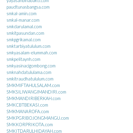
yayasanbinabakti.com
paudtunasbangsa.com
smkal-amin.com
smkal-manar.com
smkdarulamal.com
smkitpasundan.com
smkpgrikamal.com
smktarbiyatululum.com
smkyasalam-elummah.com
smkpelitaynh.com
smkyasinacigombong.com
smknahdatululama.com
smkitraudhatululum.com
SMKMIFTAHULSALAM.com
SMKSILIWANGIMANDIRI.com
SMKMANDIRIBERKAH.com
SMKCBTBEKASI.com
SMKMANAROFA.com
SMKPGRIBOJONGMANGU.com
SMKKORPRIKOTA.com
SMKITDARULHIDAYAH.com