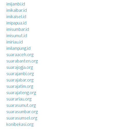
imijambi.id
imikalbar.id
imikalsel.id
imipapua.id
imisumbar.id
imisumut.id
imiriau.id
imilampung.id
suaraaceh.org
suarabanten.org
suarajogja.org
suarajambi.org
suarajabar.org
suarajatim.org
suarajateng.org
suarariau.org
suarasumut.org
suarasumbar.org
suarasumsel.org
konibekasi.org