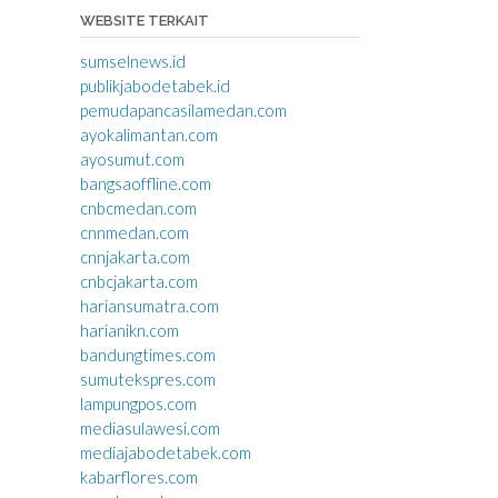
WEBSITE TERKAIT
sumselnews.id
publikjabodetabek.id
pemudapancasilamedan.com
ayokalimantan.com
ayosumut.com
bangsaoffline.com
cnbcmedan.com
cnnmedan.com
cnnjakarta.com
cnbcjakarta.com
hariansumatra.com
harianikn.com
bandungtimes.com
sumutekspres.com
lampungpos.com
mediasulawesi.com
mediajabodetabek.com
kabarflores.com