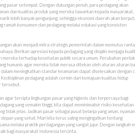
gang pasar setempat. Dengan dukungan penuh, para pedagang akan
anan dan kualitas produk yang mereka tawarkan kepada masyarakat.
narik lebih banyak pengunjung, sehingga ekonomi daerah akan berput
ang ramah konsumen dan pedagang melalui edukasi yang konsisten
ngan akan menjadi mitra strategis pemerintah dalam memutus ranta
ya. Berikan apresiasi kepada pedagang yang disiplin menjaga kuali
 mereka terhadap kesehatan publik secara umum. Perubahan perila
g humanis agar mereka tidak merasa ditekan oleh aturan-aturan b
 dalam meningkatkan standar keamanan dapat diselesaikan dengan c
Kedisiplinan pedagang adalah cermin dari kemajuan kualitas hidup
r tersebut.
 agar tercipta lingkungan pasar yang higienis dan terpercaya bagi
agang yang semakin tinggi, kita dapat meminimalisir risiko kesehatan
g tidak jelas. Jadikan pasar sebagai pusat belanja yang aman, nyaman
depan yang sehat. Mari kita terus saling mengingatkan tentang
ama melalui praktik perdagangan yang sangat jujur. Dengan langkah n
 baik bagi masyarakat Indonesia tercinta.