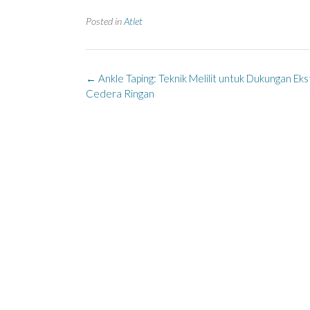
Posted in
Atlet
Post
←
Ankle Taping: Teknik Melilit untuk Dukungan Ek
navigation
Cedera Ringan