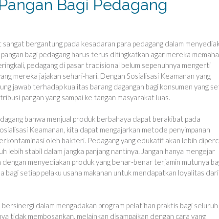
n Pangan Bagi Pedagang
at sangat bergantung pada kesadaran para pedagang dalam menyedia
pangan bagi pedagang harus terus ditingkatkan agar mereka memaha
Seringkali, pedagang di pasar tradisional belum sepenuhnya mengerti
 yang mereka jajakan sehari-hari. Dengan Sosialisasi Keamanan yang
gung jawab terhadap kualitas barang dagangan bagi konsumen yang set
ribusi pangan yang sampai ke tangan masyarakat luas.
agang bahwa menjual produk berbahaya dapat berakibat pada
 Sosialisasi Keamanan, kita dapat mengajarkan metode penyimpanan
erkontaminasi oleh bakteri. Pedagang yang edukatif akan lebih diper
h lebih stabil dalam jangka panjang nantinya. Jangan hanya mengejar
n dengan menyediakan produk yang benar-benar terjamin mutunya ba
a bagi setiap pelaku usaha makanan untuk mendapatkan loyalitas dari
bersinergi dalam mengadakan program pelatihan praktis bagi seluruh
iknya tidak membosankan, melainkan disampaikan dengan cara yang