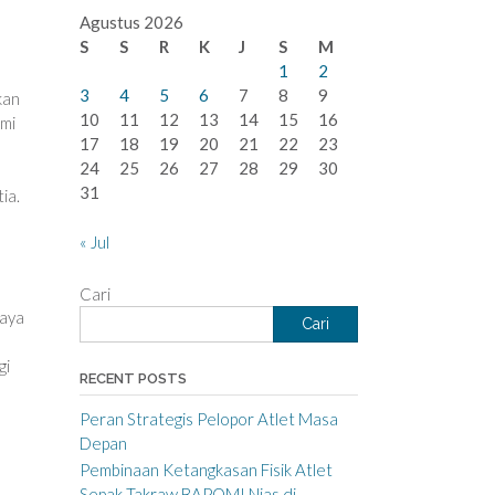
Agustus 2026
S
S
R
K
J
S
M
1
2
3
4
5
6
7
8
9
kan
10
11
12
13
14
15
16
mi
17
18
19
20
21
22
23
24
25
26
27
28
29
30
31
ia.
« Jul
Cari
caya
Cari
gi
RECENT POSTS
Peran Strategis Pelopor Atlet Masa
Depan
Pembinaan Ketangkasan Fisik Atlet
Sepak Takraw BAPOMI Nias di