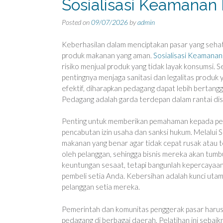
Sosialisasi Keamana
Posted on
09/07/2026
by
admin
Keberhasilan dalam menciptakan pasar yang seh
produk makanan yang aman.
Sosialisasi Keamanan
risiko menjual produk yang tidak layak konsumsi. 
pentingnya menjaga sanitasi dan legalitas produk
efektif, diharapkan pedagang dapat lebih bertang
Pedagang adalah garda terdepan dalam rantai dist
Penting untuk memberikan pemahaman kepada ped
pencabutan izin usaha dan sanksi hukum. Melalui
makanan yang benar agar tidak cepat rusak atau t
oleh pelanggan, sehingga bisnis mereka akan tumbu
keuntungan sesaat, tetapi bangunlah kepercayaa
pembeli setia Anda. Kebersihan adalah kunci utam
pelanggan setia mereka.
Pemerintah dan komunitas penggerak pasar harus 
pedagang di berbagai daerah. Pelatihan ini seba