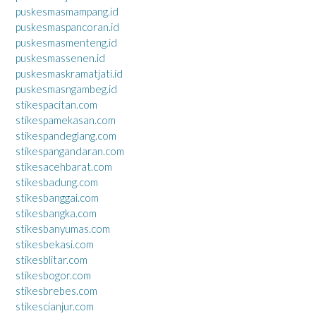
puskesmasmampang.id
puskesmaspancoran.id
puskesmasmenteng.id
puskesmassenen.id
puskesmaskramatjati.id
puskesmasngambeg.id
stikespacitan.com
stikespamekasan.com
stikespandeglang.com
stikespangandaran.com
stikesacehbarat.com
stikesbadung.com
stikesbanggai.com
stikesbangka.com
stikesbanyumas.com
stikesbekasi.com
stikesblitar.com
stikesbogor.com
stikesbrebes.com
stikescianjur.com