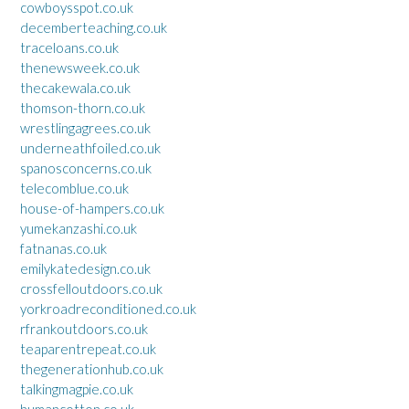
cowboysspot.co.uk
decemberteaching.co.uk
traceloans.co.uk
thenewsweek.co.uk
thecakewala.co.uk
thomson-thorn.co.uk
wrestlingagrees.co.uk
underneathfoiled.co.uk
spanosconcerns.co.uk
telecomblue.co.uk
house-of-hampers.co.uk
yumekanzashi.co.uk
fatnanas.co.uk
emilykatedesign.co.uk
crossfelloutdoors.co.uk
yorkroadreconditioned.co.uk
rfrankoutdoors.co.uk
teaparentrepeat.co.uk
thegenerationhub.co.uk
talkingmagpie.co.uk
humancotton.co.uk