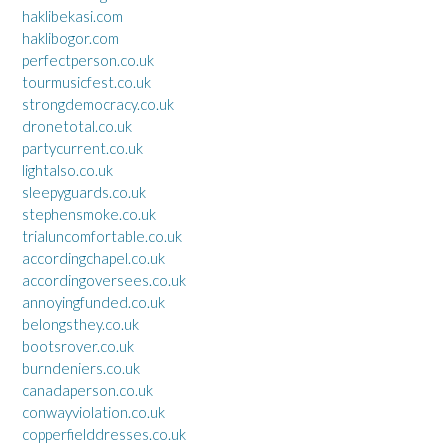
haklibekasi.com
haklibogor.com
perfectperson.co.uk
tourmusicfest.co.uk
strongdemocracy.co.uk
dronetotal.co.uk
partycurrent.co.uk
lightalso.co.uk
sleepyguards.co.uk
stephensmoke.co.uk
trialuncomfortable.co.uk
accordingchapel.co.uk
accordingoversees.co.uk
annoyingfunded.co.uk
belongsthey.co.uk
bootsrover.co.uk
burndeniers.co.uk
canadaperson.co.uk
conwayviolation.co.uk
copperfielddresses.co.uk