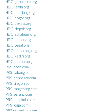
HDCIgorontalo.org
HDCIjambi.org
HDCIbandung.org
HDCIbogor.org
HDCIbekasi.org
HDCIdepok.org
HDCIsukabumi.org
HDCIbanjar.org
HDCItegal.org
HDCIsemarang.org
HDCIkediri.org
HDCImadiun.org
PRSIaceh.com
PRSIsabang.com
PRSIdenpasar.com
PRSIcilegon.com
PRSItangerang.com
PRSIserang.com
PRSIbengkulu.com
PRSIjogja.com
PRSIgorontalo.com