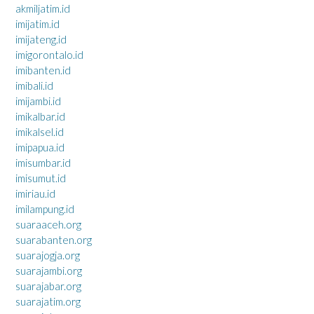
akmiljatim.id
imijatim.id
imijateng.id
imigorontalo.id
imibanten.id
imibali.id
imijambi.id
imikalbar.id
imikalsel.id
imipapua.id
imisumbar.id
imisumut.id
imiriau.id
imilampung.id
suaraaceh.org
suarabanten.org
suarajogja.org
suarajambi.org
suarajabar.org
suarajatim.org