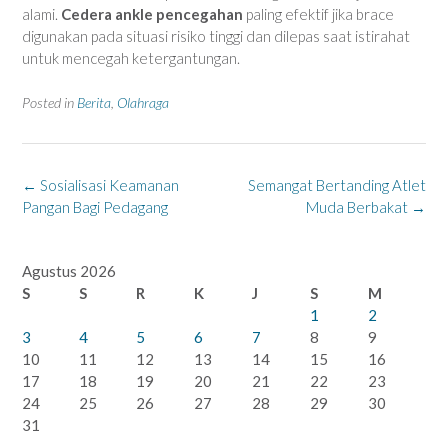
alami.
Cedera ankle pencegahan
paling efektif jika brace
digunakan pada situasi risiko tinggi dan dilepas saat istirahat
untuk mencegah ketergantungan.
Posted in
Berita
,
Olahraga
Post
←
Sosialisasi Keamanan
Semangat Bertanding Atlet
navigation
Pangan Bagi Pedagang
Muda Berbakat
→
Agustus 2026
S
S
R
K
J
S
M
1
2
3
4
5
6
7
8
9
10
11
12
13
14
15
16
17
18
19
20
21
22
23
24
25
26
27
28
29
30
31