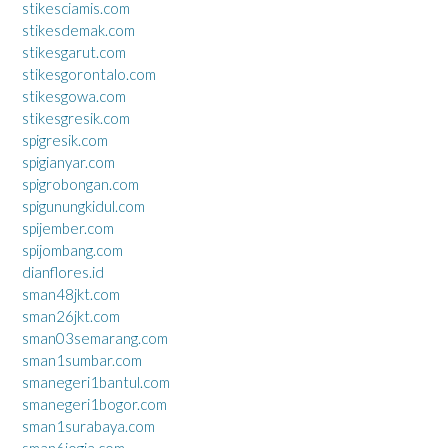
stikesciamis.com
stikesdemak.com
stikesgarut.com
stikesgorontalo.com
stikesgowa.com
stikesgresik.com
spigresik.com
spigianyar.com
spigrobongan.com
spigunungkidul.com
spijember.com
spijombang.com
dianflores.id
sman48jkt.com
sman26jkt.com
sman03semarang.com
sman1sumbar.com
smanegeri1bantul.com
smanegeri1bogor.com
sman1surabaya.com
sman6jogja.com