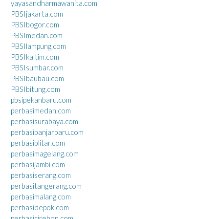
yayasandharmawanita.com
PBSIjakarta.com
PBSIbogor.com
PBSImedan.com
PBSIlampung.com
PBSIkaltim.com
PBSIsumbar.com
PBSIbaubau.com
PBSIbitung.com
pbsipekanbaru.com
perbasimedan.com
perbasisurabaya.com
perbasibanjarbaru.com
perbasiblitar.com
perbasimagelang.com
perbasijambi.com
perbasiserang.com
perbasitangerang.com
perbasimalang.com
perbasidepok.com
perbasicirebon.com