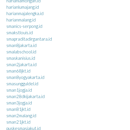
harianlamongan.id
harianlumajang.id
harianmajalengka.id
harianmalang.id
smanics-serpong.id
smakstlouis.id
smapraditadirgantara.id
sman8jakarta.id
smalabschool.id
smaskanisius.id
sman2jakarta.id
sman68jkt.id
sman8yogyakarta.id
smasungguldel.id
sman1jogja.id
sman28dkijakarta.id
sman3jogja.id
sman81jkt.id
sman2malang.id
sman21jkt.id
puskesmasjakut.id