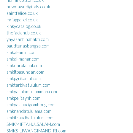
newdawndigitals.co.uk
saintfelice.co.uk
mrjapparel.co.uk
kinkycatalog.co.uk
thefaciahub.co.uk
yayasanbinabakti.com
paudtunasbangsa.com
smkal-amin.com
smkal-manar.com
smkdarulamal.com
smkitpasundan.com
smkpgrikamal.com
smktarbiyatululum.com
smkyasalam-elummah.com
smkpelitaynh.com
smkyasinacigombong.com
smknahdatululama.com
smkitraudhatululum.com
SMKMIFTAHULSALAM.com
SMKSILIWANGIMANDIRI.com