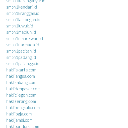
smpn1karanganyar.id
smpn1kendari.id
smpn1kranggan.id
smpn1lamongan.id
smpn1luwuk.id
smpn1madiun.id
smpn1manokwari.id
smpn1narmada.id
smpn1pacitan.id
smpn1padang.id
smpn1pailangga.id
haklijakarta.com
haklilangsa.com
haklisabang.com
haklidenpasar.com
haklicilegon.com
hakliserang.com
haklibengkulu.com
haklijogja.com
haklijambi.com
haklibandung.com