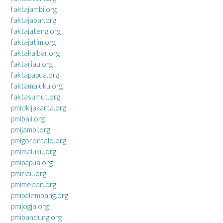
faktajambi.org
faktajabar.org
faktajateng.org
faktajatim.org
faktakalbar.org
faktariau.org
faktapapua.org
faktamaluku.org
faktasumut.org
pmidkijakarta.org
pmibali.org
pmijambi.org
pmigorontalo.org
pmimaluku.org
pmipapua.org
pmiriau.org
pmimedan.org
pmipalembang.org
pmijogja.org
pmibandung.org