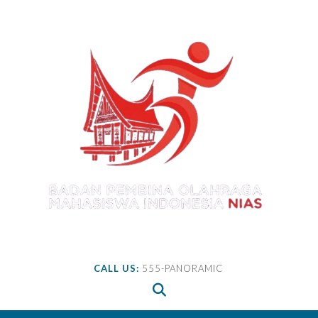
Skip
to
content
CALL US:
555-PANORAMIC