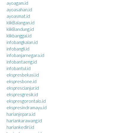
ayoagam.id
ayoasahan.id
ayoasmat.id
klikBalangan.id
klikBandung.id
klikbanggai.id
infobangkalan.id
infobangli.id
infobanjarnegara.id
infobantaeng.id
infobantul.id
ekspresbekasi.id
ekspresbone.id
eksprescianjur.id
ekspresgresik.id
ekspresgorontalo.id
ekspresindramayu.id
harianjepara.id
hariankarawang.id
hariankediri.id