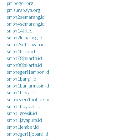
pmibogor.org
pmisurabaya.org
smpn2semarang.id
smpn4semarang.id
smpn14jkt.id
smpn2lumajang.id
smpn2sutojayan.id
smpn4blitar.id
smpn78jakarta.id
smpn88jakarta.id
smpnegeri1ambon.id
smpn1bangil.id
smpn1banjarmasin.id
smpn1biora.id
smpnegeri1bobotsari.id
smpn1boyolali.id
smpn1gresik.id
smpn1jayapura.id
smpn1jember.id
smpnegeri1jepara.id