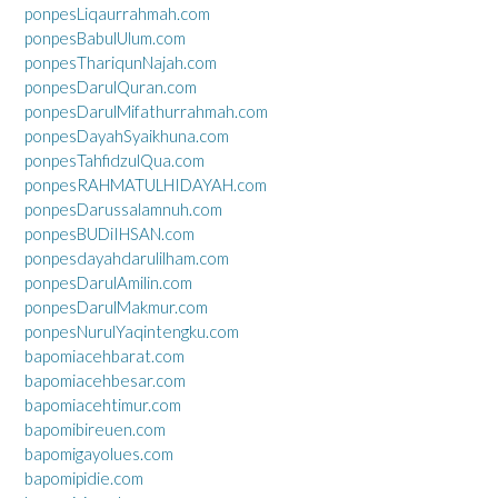
ponpesLiqaurrahmah.com
ponpesBabulUlum.com
ponpesThariqunNajah.com
ponpesDarulQuran.com
ponpesDarulMifathurrahmah.com
ponpesDayahSyaikhuna.com
ponpesTahfidzulQua.com
ponpesRAHMATULHIDAYAH.com
ponpesDarussalamnuh.com
ponpesBUDiIHSAN.com
ponpesdayahdarulilham.com
ponpesDarulAmilin.com
ponpesDarulMakmur.com
ponpesNurulYaqintengku.com
bapomiacehbarat.com
bapomiacehbesar.com
bapomiacehtimur.com
bapomibireuen.com
bapomigayolues.com
bapomipidie.com