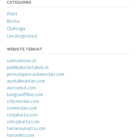
CATEGORIES
Atlet
Berita
Olahraga
Uncategorized
WEBSITE TERKAIT
sumselnews.id
publikjabodetabek.id
pemudapancasilamedan.com
ayokalimantan.com
ayosumut.com
bangsaoffline.com
cnbcmedan.com
cnnmedan.com
cnnjakarta.com
cnbcjakarta.com
hariansumatra.com
harianikn.com