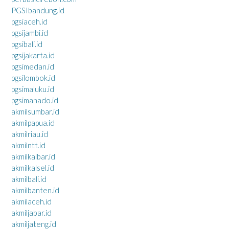
PGSIbandung.id
pgsiaceh.id
pgsijambi.id
pgsibali.id
pgsijakarta.id
pgsimedan.id
pgsilombok.id
pgsimaluku.id
pgsimanado.id
akmilsumbar.id
akmilpapua.id
akmilriau.id
akmilntt.id
akmilkalbar.id
akmilkalsel.id
akmilbali.id
akmilbanten.id
akmilaceh.id
akmiljabar.id
akmiljateng.id