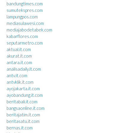
bandungtimes.com
sumutekspres.com
lampungpos.com
mediasulawesi.com
mediajabodetabek.com
kabarflores.com
seputarmetro.com
aktual.it.com
akurat.it.com
antara.it.com
analisadaily.it.com
antv.it.com
antvklik.it.com
ayojakarta.it.com
ayobandung.it.com
beritabali.it.com
bangsaonline.it.com
beritajatim.it.com
beritasatu.it.com
bernas.it.com