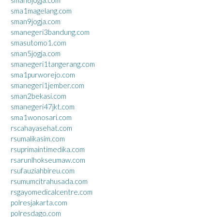
sma1magelang.com
sman9jogja.com
smanegeri3bandung.com
smasutomo1.com
sman5jogja.com
smanegeri1tangerang.com
sma1purworejo.com
smanegeri1jember.com
sman2bekasi.com
smanegeri47jkt.com
sma1wonosari.com
rscahayasehat.com
rsumalikasim.com
rsuprimaintimedika.com
rsarunlhokseumaw.com
rsufauziahbireu.com
rsumumcitrahusada.com
rsgayomedicalcentre.com
polresjakarta.com
polresdago.com