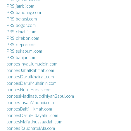
PRSIjambi.com
PRSIbandung.com
PRSIbekasi.com
PRSIbogor.com
PRSIcimahi.com
PRSIcirebon.com
PRSIdepok.com
PRSIsukabumi.com
PRSIbanjar.com
ponpesIhyaUlumuddin.com
ponpesJabalRahmah.com
ponpesDarulKhairat.com
ponpesDarulMuhsinin.com
ponpesNurulHudas.com
ponpesMadinatuddiniyahBabul.com
ponpesInsanMadani.com
ponpesBaitilHikmah.com
ponpesDarulHidayahul.com
ponpesMafatihussaadah.com
ponpesRaudhatulAla.com