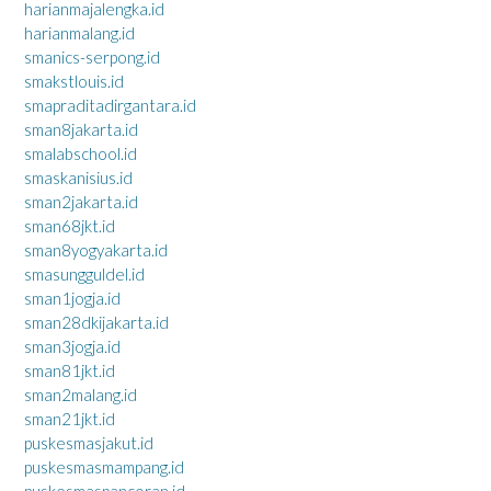
harianmajalengka.id
harianmalang.id
smanics-serpong.id
smakstlouis.id
smapraditadirgantara.id
sman8jakarta.id
smalabschool.id
smaskanisius.id
sman2jakarta.id
sman68jkt.id
sman8yogyakarta.id
smasungguldel.id
sman1jogja.id
sman28dkijakarta.id
sman3jogja.id
sman81jkt.id
sman2malang.id
sman21jkt.id
puskesmasjakut.id
puskesmasmampang.id