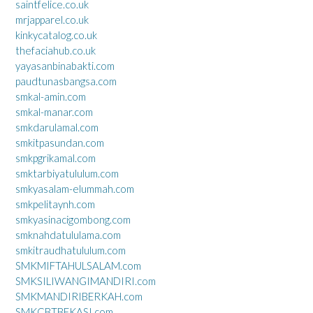
saintfelice.co.uk
mrjapparel.co.uk
kinkycatalog.co.uk
thefaciahub.co.uk
yayasanbinabakti.com
paudtunasbangsa.com
smkal-amin.com
smkal-manar.com
smkdarulamal.com
smkitpasundan.com
smkpgrikamal.com
smktarbiyatululum.com
smkyasalam-elummah.com
smkpelitaynh.com
smkyasinacigombong.com
smknahdatululama.com
smkitraudhatululum.com
SMKMIFTAHULSALAM.com
SMKSILIWANGIMANDIRI.com
SMKMANDIRIBERKAH.com
SMKCBTBEKASI.com