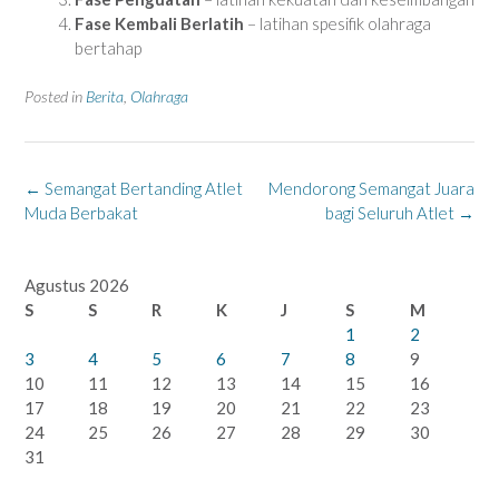
Fase Kembali Berlatih
– latihan spesifik olahraga
bertahap
Posted in
Berita
,
Olahraga
Post
←
Semangat Bertanding Atlet
Mendorong Semangat Juara
navigation
Muda Berbakat
bagi Seluruh Atlet
→
Agustus 2026
S
S
R
K
J
S
M
1
2
3
4
5
6
7
8
9
10
11
12
13
14
15
16
17
18
19
20
21
22
23
24
25
26
27
28
29
30
31