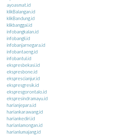
ayoasmat.id
klikBalangan.id
klikBandung.id
klikbanggai.id
infobangkalan.id
infobangli.id
infobanjarnegara.id
infobantaeng.id
infobantul.id
ekspresbekasi.id
ekspresbone.id
eksprescianjur.id
ekspresgresik.id
ekspresgorontalo.id
ekspresindramayu.id
harianjepara.id
hariankarawang.id
hariankediri.id
harianlamongan.id
harianlumajang.id