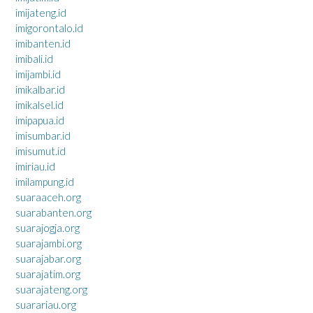
imijateng.id
imigorontalo.id
imibanten.id
imibali.id
imijambi.id
imikalbar.id
imikalsel.id
imipapua.id
imisumbar.id
imisumut.id
imiriau.id
imilampung.id
suaraaceh.org
suarabanten.org
suarajogja.org
suarajambi.org
suarajabar.org
suarajatim.org
suarajateng.org
suarariau.org