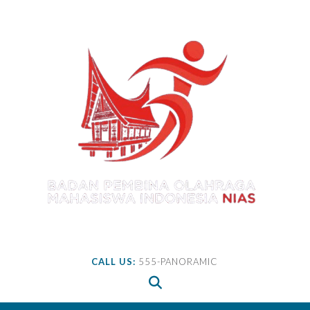
Skip
to
content
CALL US:
555-PANORAMIC