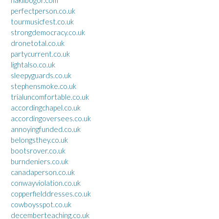
haklibogor.com
perfectperson.co.uk
tourmusicfest.co.uk
strongdemocracy.co.uk
dronetotal.co.uk
partycurrent.co.uk
lightalso.co.uk
sleepyguards.co.uk
stephensmoke.co.uk
trialuncomfortable.co.uk
accordingchapel.co.uk
accordingoversees.co.uk
annoyingfunded.co.uk
belongsthey.co.uk
bootsrover.co.uk
burndeniers.co.uk
canadaperson.co.uk
conwayviolation.co.uk
copperfielddresses.co.uk
cowboysspot.co.uk
decemberteaching.co.uk