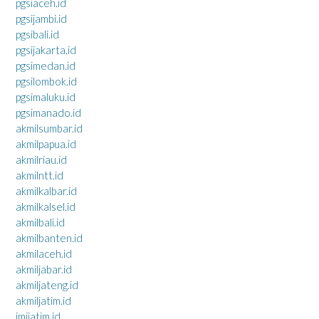
pgsiaceh.id
pgsijambi.id
pgsibali.id
pgsijakarta.id
pgsimedan.id
pgsilombok.id
pgsimaluku.id
pgsimanado.id
akmilsumbar.id
akmilpapua.id
akmilriau.id
akmilntt.id
akmilkalbar.id
akmilkalsel.id
akmilbali.id
akmilbanten.id
akmilaceh.id
akmiljabar.id
akmiljateng.id
akmiljatim.id
imijatim.id