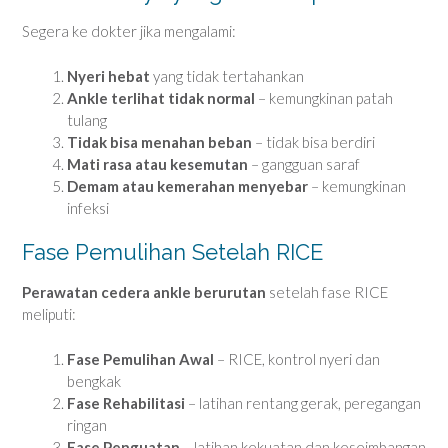
Segera ke dokter jika mengalami:
Nyeri hebat
yang tidak tertahankan
Ankle terlihat tidak normal
– kemungkinan patah
tulang
Tidak bisa menahan beban
– tidak bisa berdiri
Mati rasa atau kesemutan
– gangguan saraf
Demam atau kemerahan menyebar
– kemungkinan
infeksi
Fase Pemulihan Setelah RICE
Perawatan cedera ankle berurutan
setelah fase RICE
meliputi:
Fase Pemulihan Awal
– RICE, kontrol nyeri dan
bengkak
Fase Rehabilitasi
– latihan rentang gerak, peregangan
ringan
Fase Penguatan
– latihan kekuatan dan keseimbangan