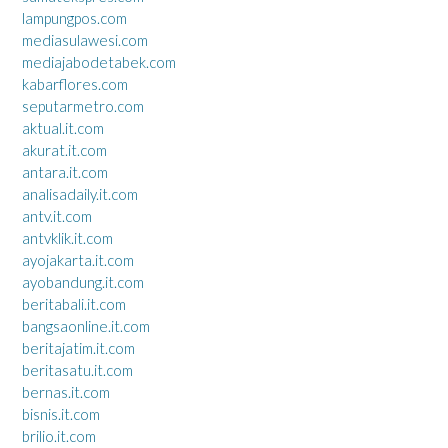
lampungpos.com
mediasulawesi.com
mediajabodetabek.com
kabarflores.com
seputarmetro.com
aktual.it.com
akurat.it.com
antara.it.com
analisadaily.it.com
antv.it.com
antvklik.it.com
ayojakarta.it.com
ayobandung.it.com
beritabali.it.com
bangsaonline.it.com
beritajatim.it.com
beritasatu.it.com
bernas.it.com
bisnis.it.com
brilio.it.com