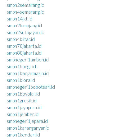
smpn2semarang.id
smpn4semarang.id
smpn14jkt.id
smpn2lumajang.id
smpn2sutojayan.id
smpn4blitar.id
smpn78jakarta.id
smpn88jakarta.id
smpnegeri1ambon.id
smpn1bangil.id
smpn1banjarmasin.id
smpn1biora.id
smpnegeri1bobotsari.id
smpn1boyolali.id
smpn1gresik.id
smpn1jayapura.id
smpn1jember.id
smpnegeri1jepara.id
smpn1karanganyar.id
smpn1kendari.id