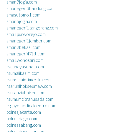
sman9jogja.com
smanegeri3bandung.com
smasutomo1.com
sman5jogja.com
smanegeri1tangerang.com
sma1purworejo.com
smanegeri1jember.com
sman2bekasi.com
smanegeri47jkt.com
sma1wonosari.com
rscahayasehat.com
rsumalikasim.com
rsuprimaintimedika.com
rsarunlhokseumaw.com
rsufauziahbireu.com
rsumumcitrahusada.com
rsgayomedicalcentre.com
polresjakarta.com
polresdago.com
polressabang.com
polresdenpasar.com