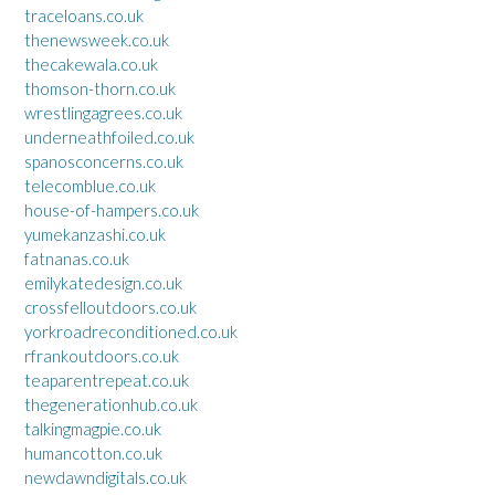
traceloans.co.uk
thenewsweek.co.uk
thecakewala.co.uk
thomson-thorn.co.uk
wrestlingagrees.co.uk
underneathfoiled.co.uk
spanosconcerns.co.uk
telecomblue.co.uk
house-of-hampers.co.uk
yumekanzashi.co.uk
fatnanas.co.uk
emilykatedesign.co.uk
crossfelloutdoors.co.uk
yorkroadreconditioned.co.uk
rfrankoutdoors.co.uk
teaparentrepeat.co.uk
thegenerationhub.co.uk
talkingmagpie.co.uk
humancotton.co.uk
newdawndigitals.co.uk