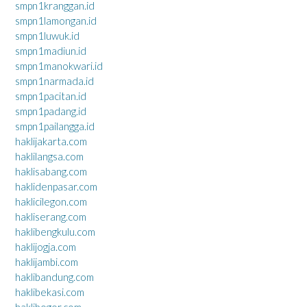
smpn1kranggan.id
smpn1lamongan.id
smpn1luwuk.id
smpn1madiun.id
smpn1manokwari.id
smpn1narmada.id
smpn1pacitan.id
smpn1padang.id
smpn1pailangga.id
haklijakarta.com
haklilangsa.com
haklisabang.com
haklidenpasar.com
haklicilegon.com
hakliserang.com
haklibengkulu.com
haklijogja.com
haklijambi.com
haklibandung.com
haklibekasi.com