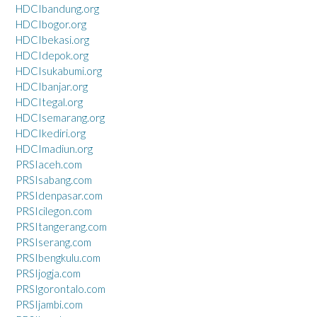
HDCIbandung.org
HDCIbogor.org
HDCIbekasi.org
HDCIdepok.org
HDCIsukabumi.org
HDCIbanjar.org
HDCItegal.org
HDCIsemarang.org
HDCIkediri.org
HDCImadiun.org
PRSIaceh.com
PRSIsabang.com
PRSIdenpasar.com
PRSIcilegon.com
PRSItangerang.com
PRSIserang.com
PRSIbengkulu.com
PRSIjogja.com
PRSIgorontalo.com
PRSIjambi.com