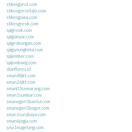
stikesgarut.com
stikesgorontalo.com
stikesgowa.com
stikesgresik.com
spigresik.com
spigianyar.com
spigrobongan.com
spigunungkidul.com
spijember.com
spijombang.com
dianflores.id
sman48jkt.com
sman26jkt.com
sman03semarang.com
sman1sumbar.com
smanegeri1bantul.com
smanegeri1bogor.com
sman1surabaya.com
sman6jogja.com
sma1magelang.com