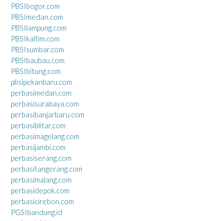
PBSIbogor.com
PBSImedan.com
PBSIlampung.com
PBSIkaltim.com
PBSIsumbar.com
PBSIbaubau.com
PBSIbitung.com
pbsipekanbaru.com
perbasimedan.com
perbasisurabaya.com
perbasibanjarbaru.com
perbasiblitar.com
perbasimagelang.com
perbasijambi.com
perbasiserang.com
perbasitangerang.com
perbasimalang.com
perbasidepok.com
perbasicirebon.com
PGSIbandung.id