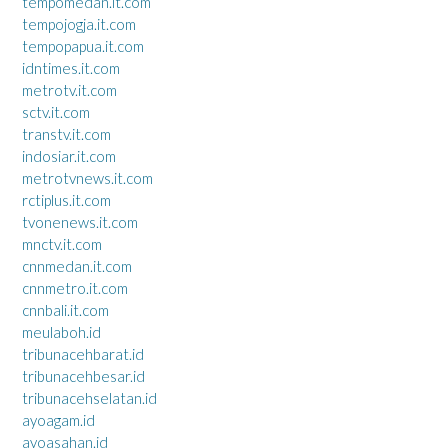
tempomedan.it.com
tempojogja.it.com
tempopapua.it.com
idntimes.it.com
metrotv.it.com
sctv.it.com
transtv.it.com
indosiar.it.com
metrotvnews.it.com
rctiplus.it.com
tvonenews.it.com
mnctv.it.com
cnnmedan.it.com
cnnmetro.it.com
cnnbali.it.com
meulaboh.id
tribunacehbarat.id
tribunacehbesar.id
tribunacehselatan.id
ayoagam.id
ayoasahan.id