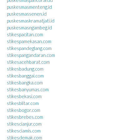
puskesmaspancoran.id
puskesmasmenteng.id
puskesmassenen.id
puskesmaskramatjati.id
puskesmasngambeg.id
stikespacitan.com
stikespamekasan.com
stikespandeglang.com
stikespangandaran.com
stikesacehbarat.com
stikesbadung.com
stikesbanggai.com
stikesbangka.com
stikesbanyumas.com
stikesbekasi.com
stikesblitar.com
stikesbogor.com
stikesbrebes.com
stikescianjur.com
stikesciamis.com
stikesdemak.com