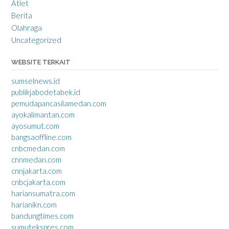
Atlet
Berita
Olahraga
Uncategorized
WEBSITE TERKAIT
sumselnews.id
publikjabodetabek.id
pemudapancasilamedan.com
ayokalimantan.com
ayosumut.com
bangsaoffline.com
cnbcmedan.com
cnnmedan.com
cnnjakarta.com
cnbcjakarta.com
hariansumatra.com
harianikn.com
bandungtimes.com
sumutekspres.com