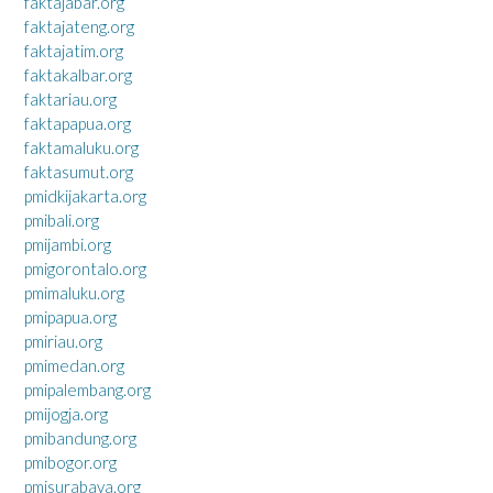
faktajabar.org
faktajateng.org
faktajatim.org
faktakalbar.org
faktariau.org
faktapapua.org
faktamaluku.org
faktasumut.org
pmidkijakarta.org
pmibali.org
pmijambi.org
pmigorontalo.org
pmimaluku.org
pmipapua.org
pmiriau.org
pmimedan.org
pmipalembang.org
pmijogja.org
pmibandung.org
pmibogor.org
pmisurabaya.org