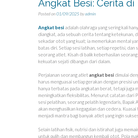
Angkat Besi: Cerita d
Posted on
01/09/2025
by
admin
Angkat besi
adalah olahraga yang sering kali hanya
diangkat, ada sebuah cerita tentang ketekunan, dis
sekadar otot yang kuat; ia memerlukan mental ya
batas diri. Setiap sesi latihan, setiap repetisi, d
seorang atlet. Kisah di balik keberhasilan seorang
kekuatan sejati dibangun dari dalam.
Perjalanan seorang atlet
angkat besi
dimulai den
harus menguasai setiap gerakan dengan presisi u
hanya terbatas pada angkatan berat, tetapi juga
meningkatkan fleksibilitas. Menurut catatan dari 
sesi pelatihan, seorang pelatih legendaris, Bapa
akan menghasilkan kegagalan dan cedera. Kuasai te
menjadi mantra bagi banyak atlet yang ingin sukses
Selain latihan fisik, nutrisi dan istirahat juga m
untuk pulih dan membangun kembali otot. Pola mak