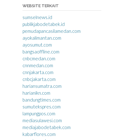
WEBSITE TERKAIT
sumselnews.id
publikjabodetabek.id
pemudapancasilamedan.com
ayokalimantan.com
ayosumut.com
bangsaoffline.com
cnbcmedan.com
cnnmedan.com
cnnjakarta.com
cnbcjakarta.com
hariansumatra.com
harianikn.com
bandungtimes.com
sumutekspres.com
lampungpos.com
mediasulawesi.com
mediajabodetabek.com
kabarflores.com