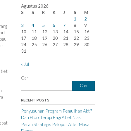
Agustus 2026
S
S
R
K
J
S
M
1
2
3
4
5
6
7
8
9
yang
10
11
12
13
14
15
16
ari
17
18
19
20
21
22
23
paui
24
25
26
27
28
29
30
asi
31
« Jul
tlet
Cari
Cari
u
ya
RECENT POSTS
Penyusunan Program Pemulihan Aktif
Dan Hidroterapi Bagi Atlet Nias
tepat
Peran Strategis Pelopor Atlet Masa
Depan