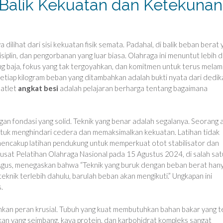
i Balik Kekuatan dan Ketekunan
 dilihat dari sisi kekuatan fisik semata. Padahal, di balik beban berat 
iplin, dan pengorbanan yang luar biasa. Olahraga ini menuntut lebih d
ng baja, fokus yang tak tergoyahkan, dan komitmen untuk terus melam
an setiap kilogram beban yang ditambahkan adalah bukti nyata dari dedik
 atlet
angkat besi
adalah pelajaran berharga tentang bagaimana
gan fondasi yang solid. Teknik yang benar adalah segalanya. Seorang a
ntuk menghindari cedera dan memaksimalkan kekuatan. Latihan tidak
 mencakup latihan pendukung untuk memperkuat otot stabilisator dan
Pusat Pelatihan Olahraga Nasional pada 15 Agustus 2024, di salah sat
k Agus, menegaskan bahwa “Teknik yang buruk dengan beban berat han
knik terlebih dahulu, barulah beban akan mengikuti.” Ungkapan ini
.
emainkan peran krusial. Tubuh yang kuat membutuhkan bahan bakar yang 
an yang seimbang, kaya protein, dan karbohidrat kompleks sangat