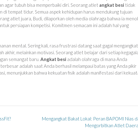
ukan agar tubuh bisa memperbaiki diri. Seorang atlet
angkat besi
tidak
 dan di tempat tidur. Semua aspek kehidupan harus mendukung tujuan
ng atlet juara, Budi, dilaporkan oleh media olahraga bahwa ia meno
ntuk persiapan kompetisi. Komitmen semacam ini adalah hal yang
hanan mental. Sering kali, rasa frustrasi datang saat gagal mengangkat
 akhir, melainkan motivasi. Seorang atlet belajar dari setiap kegagal
ngan semangat baru.
Angkat besi
adalah olahraga di mana Anda
terbesar adalah saat Anda berhasil melampaui batas yang Anda pikir
rasi, menunjukkan bahwa kekuatan fisik adalah manifestasi dari kekua
sFit?
Mengangkat Bakat Lokal: Peran BAPOMI Nias d
Mengorbitkan Atlet Daer