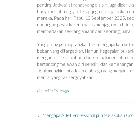
penting. Jadwal istirahat yang disiplin juga diperl
hanya berlatih di gym, tetapi juga di meja makan
mereka. Pada hari Rabu, 10 September 2025, seora
undangan pesta karena harus menjaga pola tidur u
membedakan seorang amatir dari seorang juara.
Yang paling penting, angkat besi mengajarkan keta
beban yang ditargetkan. Namun, kegagalan bukanlah
menganalisis kesalahan, dan kembali mencoba de
bertanding melawan diri sendiri, dan kemenangan 
tidak mungkin. Ini adalah olahraga yang menginspi
mental yang tak tergoyahkan.
Posted in
Olahraga
Post
←
Mengapa Atlet Profesional pun Melakukan Cros
navigation