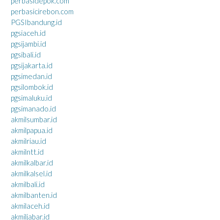
perbasidepok.com
perbasicirebon.com
PGSIbandung.id
pgsiaceh.id
pgsijambi.id
pgsibali.id
pgsijakarta.id
pgsimedan.id
pgsilombok.id
pgsimaluku.id
pgsimanado.id
akmilsumbar.id
akmilpapua.id
akmilriau.id
akmilntt.id
akmilkalbar.id
akmilkalsel.id
akmilbali.id
akmilbanten.id
akmilaceh.id
akmiljabar.id