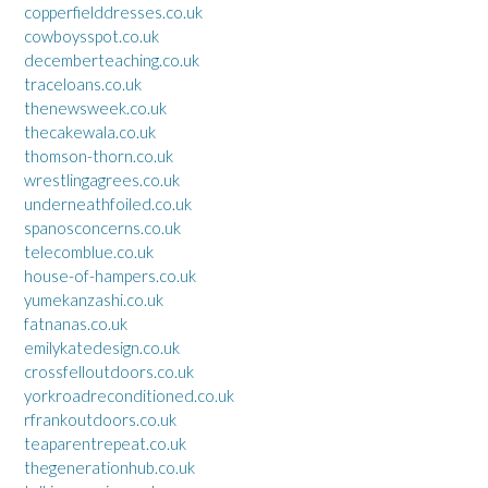
copperfielddresses.co.uk
cowboysspot.co.uk
decemberteaching.co.uk
traceloans.co.uk
thenewsweek.co.uk
thecakewala.co.uk
thomson-thorn.co.uk
wrestlingagrees.co.uk
underneathfoiled.co.uk
spanosconcerns.co.uk
telecomblue.co.uk
house-of-hampers.co.uk
yumekanzashi.co.uk
fatnanas.co.uk
emilykatedesign.co.uk
crossfelloutdoors.co.uk
yorkroadreconditioned.co.uk
rfrankoutdoors.co.uk
teaparentrepeat.co.uk
thegenerationhub.co.uk