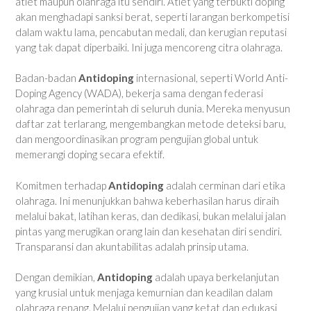
atlet maupun olahraga itu sendiri. Atlet yang terbukti doping
akan menghadapi sanksi berat, seperti larangan berkompetisi
dalam waktu lama, pencabutan medali, dan kerugian reputasi
yang tak dapat diperbaiki. Ini juga mencoreng citra olahraga.
Badan-badan
Antidoping
internasional, seperti World Anti-
Doping Agency (WADA), bekerja sama dengan federasi
olahraga dan pemerintah di seluruh dunia. Mereka menyusun
daftar zat terlarang, mengembangkan metode deteksi baru,
dan mengoordinasikan program pengujian global untuk
memerangi doping secara efektif.
Komitmen terhadap
Antidoping
adalah cerminan dari etika
olahraga. Ini menunjukkan bahwa keberhasilan harus diraih
melalui bakat, latihan keras, dan dedikasi, bukan melalui jalan
pintas yang merugikan orang lain dan kesehatan diri sendiri.
Transparansi dan akuntabilitas adalah prinsip utama.
Dengan demikian,
Antidoping
adalah upaya berkelanjutan
yang krusial untuk menjaga kemurnian dan keadilan dalam
olahraga renang. Melalui pengujian yang ketat dan edukasi