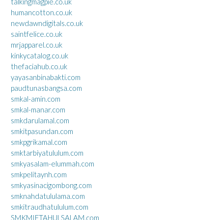
talkingmagpie.co.uk
humancotton.co.uk
newdawndigitals.co.uk
saintfelice.co.uk
mrjapparel.co.uk
kinkycatalog.co.uk
thefaciahub.co.uk
yayasanbinabakti.com
paudtunasbangsa.com
smkal-amin.com
smkal-manar.com
smkdarulamal.com
smkitpasundan.com
smkpgrikamal.com
smktarbiyatululum.com
smkyasalam-elummah.com
smkpelitaynh.com
smkyasinacigombong.com
smknahdatululama.com
smkitraudhatululum.com
SMKMIFTAHULSALAM.com