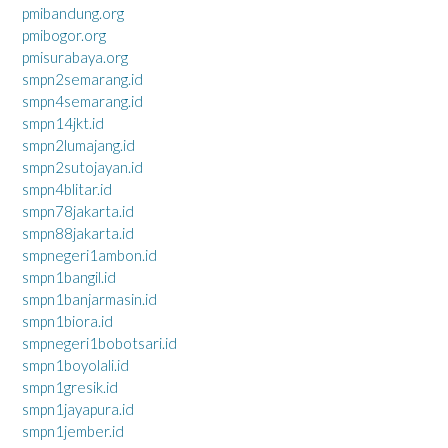
pmibandung.org
pmibogor.org
pmisurabaya.org
smpn2semarang.id
smpn4semarang.id
smpn14jkt.id
smpn2lumajang.id
smpn2sutojayan.id
smpn4blitar.id
smpn78jakarta.id
smpn88jakarta.id
smpnegeri1ambon.id
smpn1bangil.id
smpn1banjarmasin.id
smpn1biora.id
smpnegeri1bobotsari.id
smpn1boyolali.id
smpn1gresik.id
smpn1jayapura.id
smpn1jember.id