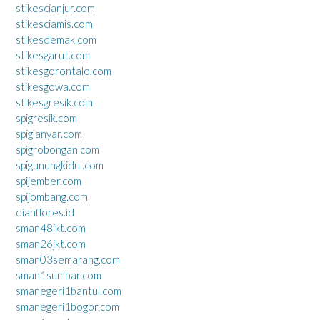
stikescianjur.com
stikesciamis.com
stikesdemak.com
stikesgarut.com
stikesgorontalo.com
stikesgowa.com
stikesgresik.com
spigresik.com
spigianyar.com
spigrobongan.com
spigunungkidul.com
spijember.com
spijombang.com
dianflores.id
sman48jkt.com
sman26jkt.com
sman03semarang.com
sman1sumbar.com
smanegeri1bantul.com
smanegeri1bogor.com