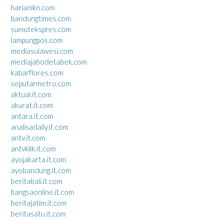
harianikn.com
bandungtimes.com
sumutekspres.com
lampungpos.com
mediasulawesi.com
mediajabodetabek.com
kabarflores.com
seputarmetro.com
aktual.it.com
akurat.it.com
antara.it.com
analisadaily.it.com
antv.it.com
antvklik.it.com
ayojakarta.it.com
ayobandung.it.com
beritabali.it.com
bangsaonline.it.com
beritajatim.it.com
beritasatu.it.com