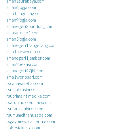
sman1surabaya.com
sman6jogja.com
sma1magelang.com
sman9jogja.com
smanegeri3bandung.com
smasutomo1.com
sman5jogja.com
smanegeri1tangerang.com
sma1purworejo.com
smanegeri1jember.com
sman2bekasi.com
smanegeri47jkt.com
sma1wonosari.com
rscahayasehat.com
rsumalikasim.com
rsuprimaintimedika.com
rsarunlhokseumaw.com
rsufauziahbireu.com
rsumumcitrahusada.com
rsgayomedicalcentre.com
polresjakarta.com