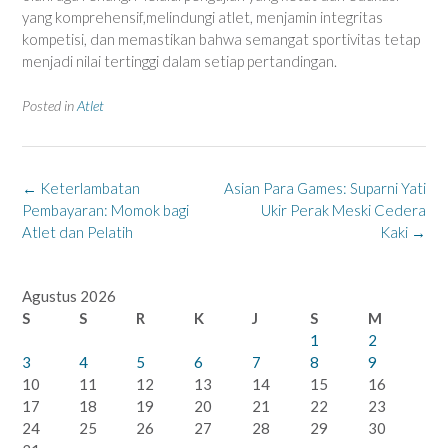
yang komprehensif,melindungi atlet, menjamin integritas
kompetisi, dan memastikan bahwa semangat sportivitas tetap
menjadi nilai tertinggi dalam setiap pertandingan.
Posted in
Atlet
Post
←
Keterlambatan
Asian Para Games: Suparni Yati
navigation
Pembayaran: Momok bagi
Ukir Perak Meski Cedera
Atlet dan Pelatih
Kaki
→
Agustus 2026
S
S
R
K
J
S
M
1
2
3
4
5
6
7
8
9
10
11
12
13
14
15
16
17
18
19
20
21
22
23
24
25
26
27
28
29
30