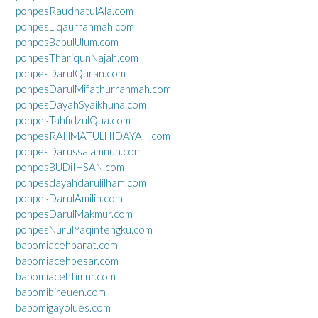
ponpesRaudhatulAla.com
ponpesLiqaurrahmah.com
ponpesBabulUlum.com
ponpesThariqunNajah.com
ponpesDarulQuran.com
ponpesDarulMifathurrahmah.com
ponpesDayahSyaikhuna.com
ponpesTahfidzulQua.com
ponpesRAHMATULHIDAYAH.com
ponpesDarussalamnuh.com
ponpesBUDiIHSAN.com
ponpesdayahdarulilham.com
ponpesDarulAmilin.com
ponpesDarulMakmur.com
ponpesNurulYaqintengku.com
bapomiacehbarat.com
bapomiacehbesar.com
bapomiacehtimur.com
bapomibireuen.com
bapomigayolues.com