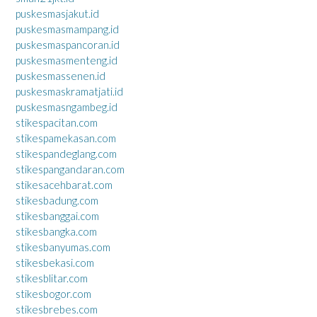
puskesmasjakut.id
puskesmasmampang.id
puskesmaspancoran.id
puskesmasmenteng.id
puskesmassenen.id
puskesmaskramatjati.id
puskesmasngambeg.id
stikespacitan.com
stikespamekasan.com
stikespandeglang.com
stikespangandaran.com
stikesacehbarat.com
stikesbadung.com
stikesbanggai.com
stikesbangka.com
stikesbanyumas.com
stikesbekasi.com
stikesblitar.com
stikesbogor.com
stikesbrebes.com