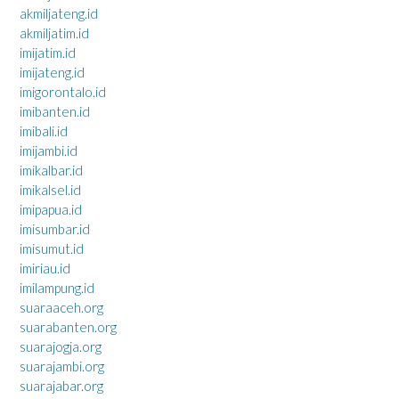
akmiljateng.id
akmiljatim.id
imijatim.id
imijateng.id
imigorontalo.id
imibanten.id
imibali.id
imijambi.id
imikalbar.id
imikalsel.id
imipapua.id
imisumbar.id
imisumut.id
imiriau.id
imilampung.id
suaraaceh.org
suarabanten.org
suarajogja.org
suarajambi.org
suarajabar.org