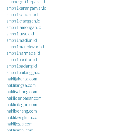
smpnegeri1jepara.id
smpn1karanganyar.id
smpn1kendari.id
smpn1kranggan.id
smpn1lamongan.id
smpn1luwuk.id
smpn1madiun.id
smpn1manokwari.id
smpn1narmada.id
smpn1pacitan.id
smpn1padang.id
smpn1pailangga.id
haklijakarta.com
haklilangsa.com
haklisabang.com
haklidenpasar.com
haklicilegon.com
hakliserang.com
haklibengkulu.com
haklijogja.com
haklijambi.com