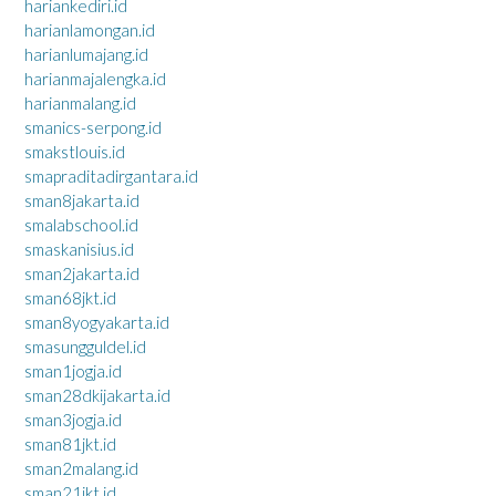
hariankediri.id
harianlamongan.id
harianlumajang.id
harianmajalengka.id
harianmalang.id
smanics-serpong.id
smakstlouis.id
smapraditadirgantara.id
sman8jakarta.id
smalabschool.id
smaskanisius.id
sman2jakarta.id
sman68jkt.id
sman8yogyakarta.id
smasungguldel.id
sman1jogja.id
sman28dkijakarta.id
sman3jogja.id
sman81jkt.id
sman2malang.id
sman21jkt.id