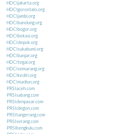
HDCIjakarta.org
HDCIgorontalo.org
HDCIjambi.org
HDCIbandung.org
HDCIbogor.org
HDCIbekasi.org
HDCIdepok.org
HDCIsukabumi.org
HDCIbanjar.org
HDCItegal.org
HDCIsemarang.org
HDCIkediri.org
HDCImadiun.org
PRSIaceh.com
PRSIsabang.com
PRSIdenpasar.com
PRSIcilegon.com
PRSItangerang.com
PRSIserang.com
PRSIbengkulu.com