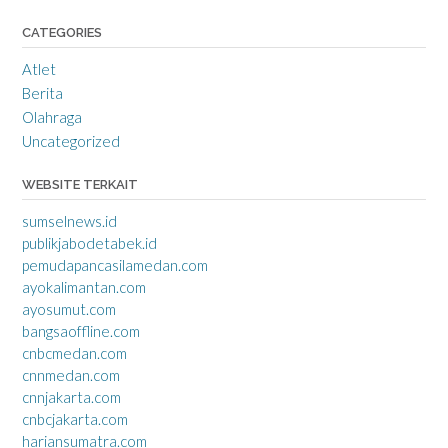
CATEGORIES
Atlet
Berita
Olahraga
Uncategorized
WEBSITE TERKAIT
sumselnews.id
publikjabodetabek.id
pemudapancasilamedan.com
ayokalimantan.com
ayosumut.com
bangsaoffline.com
cnbcmedan.com
cnnmedan.com
cnnjakarta.com
cnbcjakarta.com
hariansumatra.com