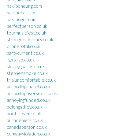
haklibandung.com
haklibekasi.com
haklibogor.com
perfectperson.co.uk
tourmusicfest.co.uk
strongdemocracy.co.uk
dronetotal.co.uk
partycurrent.co.uk
lightalso.co.uk
sleepyguards.co.uk
stephensmoke.co.uk
trialuncomfortable.co.uk
accordingchapel.co.uk
accordingoversees.co.uk
annoyingfunded.co.uk
belongsthey.co.uk
bootsrover.co.uk
burndeniers.co.uk
canadaperson.co.uk
conwayviolation.co.uk