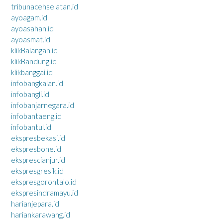
tribunacehselatan.id
ayoagam.id
ayoasahan.id
ayoasmat.id
klikBalangan.id
klikBandung.id
klikbanggai.id
infobangkalan.id
infobangli.id
infobanjarnegara.id
infobantaeng.id
infobantul.id
ekspresbekasi.id
ekspresbone.id
eksprescianjur.id
ekspresgresik.id
ekspresgorontalo.id
ekspresindramayu.id
harianjepara.id
hariankarawang.id