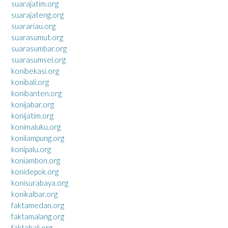
suarajatim.org
suarajateng.org
suarariau.org
suarasumut.org
suarasumbar.org
suarasumsel.org
konibekasi.org
konibali.org
konibanten.org
konijabar.org
konijatim.org
konimaluku.org
konilampung.org
konipalu.org
koniambon.org
konidepok.org
konisurabaya.org
konikalbar.org
faktamedan.org
faktamalang.org
faktabali.org