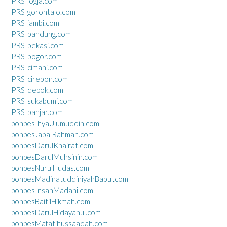
PRSIjogja.com
PRSIgorontalo.com
PRSIjambi.com
PRSIbandung.com
PRSIbekasi.com
PRSIbogor.com
PRSIcimahi.com
PRSIcirebon.com
PRSIdepok.com
PRSIsukabumi.com
PRSIbanjar.com
ponpesIhyaUlumuddin.com
ponpesJabalRahmah.com
ponpesDarulKhairat.com
ponpesDarulMuhsinin.com
ponpesNurulHudas.com
ponpesMadinatuddiniyahBabul.com
ponpesInsanMadani.com
ponpesBaitilHikmah.com
ponpesDarulHidayahul.com
ponpesMafatihussaadah.com