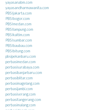
yayasanabm.com
yayasandharmawanita.com
PBSIjakarta.com
PBSIbogor.com
PBSImedan.com
PBSIlampung.com
PBSIkaltim.com
PBSIsumbar.com
PBSIbaubau.com
PBSIbitung.com
pbsipekanbaru.com
perbasimedan.com
perbasisurabaya.com
perbasibanjarbaru.com
perbasiblitar.com
perbasimagelang.com
perbasijambi.com
perbasiserang.com
perbasitangerang.com
perbasimalang.com