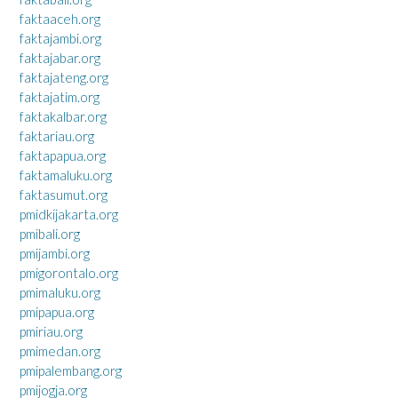
faktaaceh.org
faktajambi.org
faktajabar.org
faktajateng.org
faktajatim.org
faktakalbar.org
faktariau.org
faktapapua.org
faktamaluku.org
faktasumut.org
pmidkijakarta.org
pmibali.org
pmijambi.org
pmigorontalo.org
pmimaluku.org
pmipapua.org
pmiriau.org
pmimedan.org
pmipalembang.org
pmijogja.org