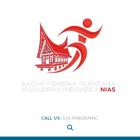
Skip
to
content
CALL US:
555-PANORAMIC