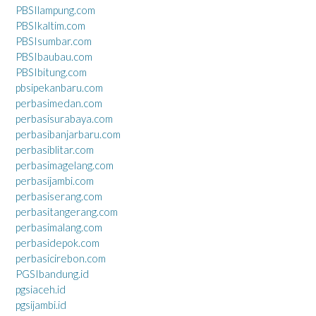
PBSIlampung.com
PBSIkaltim.com
PBSIsumbar.com
PBSIbaubau.com
PBSIbitung.com
pbsipekanbaru.com
perbasimedan.com
perbasisurabaya.com
perbasibanjarbaru.com
perbasiblitar.com
perbasimagelang.com
perbasijambi.com
perbasiserang.com
perbasitangerang.com
perbasimalang.com
perbasidepok.com
perbasicirebon.com
PGSIbandung.id
pgsiaceh.id
pgsijambi.id