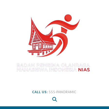
Skip
to
content
CALL US:
555-PANORAMIC