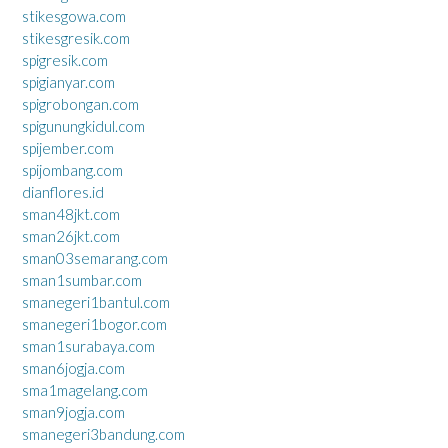
stikesgowa.com
stikesgresik.com
spigresik.com
spigianyar.com
spigrobongan.com
spigunungkidul.com
spijember.com
spijombang.com
dianflores.id
sman48jkt.com
sman26jkt.com
sman03semarang.com
sman1sumbar.com
smanegeri1bantul.com
smanegeri1bogor.com
sman1surabaya.com
sman6jogja.com
sma1magelang.com
sman9jogja.com
smanegeri3bandung.com