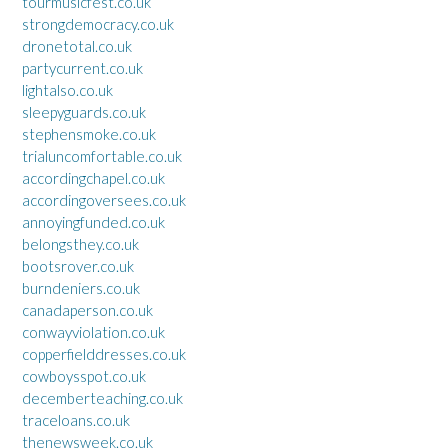
tourmusicfest.co.uk
strongdemocracy.co.uk
dronetotal.co.uk
partycurrent.co.uk
lightalso.co.uk
sleepyguards.co.uk
stephensmoke.co.uk
trialuncomfortable.co.uk
accordingchapel.co.uk
accordingoversees.co.uk
annoyingfunded.co.uk
belongsthey.co.uk
bootsrover.co.uk
burndeniers.co.uk
canadaperson.co.uk
conwayviolation.co.uk
copperfielddresses.co.uk
cowboysspot.co.uk
decemberteaching.co.uk
traceloans.co.uk
thenewsweek.co.uk