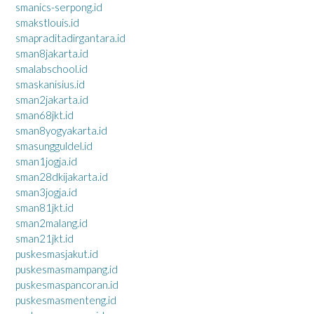
smanics-serpong.id
smakstlouis.id
smapraditadirgantara.id
sman8jakarta.id
smalabschool.id
smaskanisius.id
sman2jakarta.id
sman68jkt.id
sman8yogyakarta.id
smasungguldel.id
sman1jogja.id
sman28dkijakarta.id
sman3jogja.id
sman81jkt.id
sman2malang.id
sman21jkt.id
puskesmasjakut.id
puskesmasmampang.id
puskesmaspancoran.id
puskesmasmenteng.id