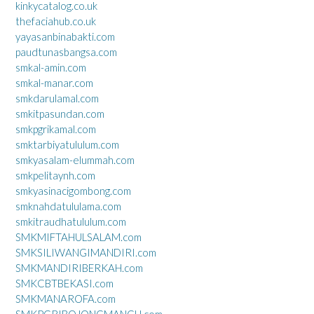
kinkycatalog.co.uk
thefaciahub.co.uk
yayasanbinabakti.com
paudtunasbangsa.com
smkal-amin.com
smkal-manar.com
smkdarulamal.com
smkitpasundan.com
smkpgrikamal.com
smktarbiyatululum.com
smkyasalam-elummah.com
smkpelitaynh.com
smkyasinacigombong.com
smknahdatululama.com
smkitraudhatululum.com
SMKMIFTAHULSALAM.com
SMKSILIWANGIMANDIRI.com
SMKMANDIRIBERKAH.com
SMKCBTBEKASI.com
SMKMANAROFA.com
SMKPGRIBOJONGMANGU.com