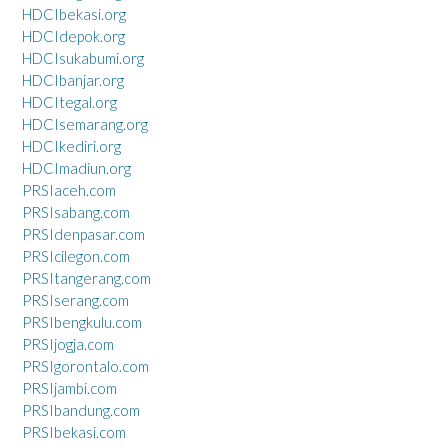
HDCIbekasi.org
HDCIdepok.org
HDCIsukabumi.org
HDCIbanjar.org
HDCItegal.org
HDCIsemarang.org
HDCIkediri.org
HDCImadiun.org
PRSIaceh.com
PRSIsabang.com
PRSIdenpasar.com
PRSIcilegon.com
PRSItangerang.com
PRSIserang.com
PRSIbengkulu.com
PRSIjogja.com
PRSIgorontalo.com
PRSIjambi.com
PRSIbandung.com
PRSIbekasi.com