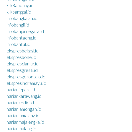
klikBandung.id
klikbanggai.id
infobangkalan.id
infobangli.id
infobanjarnegara.id
infobantaeng.id
infobantul.id
ekspresbekasi.id
ekspresbone.id
eksprescianjur.id
ekspresgresik.id
ekspresgorontalo.id
ekspresindramayu.id
harianjepara.id
hariankarawang.id
hariankediri.id
harianlamongan.id
harianlumajang.id
harianmajalengka.id
harianmalang.id