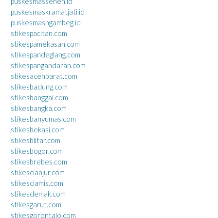
puskesmassenen.id
puskesmaskramatjati.id
puskesmasngambeg.id
stikespacitan.com
stikespamekasan.com
stikespandeglang.com
stikespangandaran.com
stikesacehbarat.com
stikesbadung.com
stikesbanggai.com
stikesbangka.com
stikesbanyumas.com
stikesbekasi.com
stikesblitar.com
stikesbogor.com
stikesbrebes.com
stikescianjur.com
stikesciamis.com
stikesdemak.com
stikesgarut.com
stikesgorontalo.com