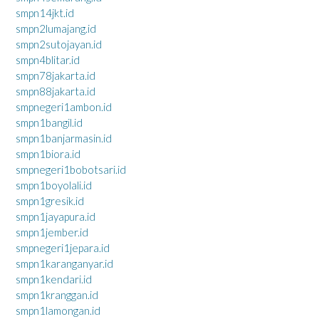
smpn14jkt.id
smpn2lumajang.id
smpn2sutojayan.id
smpn4blitar.id
smpn78jakarta.id
smpn88jakarta.id
smpnegeri1ambon.id
smpn1bangil.id
smpn1banjarmasin.id
smpn1biora.id
smpnegeri1bobotsari.id
smpn1boyolali.id
smpn1gresik.id
smpn1jayapura.id
smpn1jember.id
smpnegeri1jepara.id
smpn1karanganyar.id
smpn1kendari.id
smpn1kranggan.id
smpn1lamongan.id