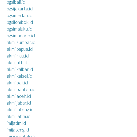
pgsibali.id
pgsijakarta.id
pgsimedan.id
pgsilombok.id
pgsimaluku.id
pgsimanado.id
akmilsumbar.id
akmilpapua.id
akmilriau.id
akmilntt.id
akmilkalbar.id
akmilkalsel.id
akmilbali.id
akmilbanten.id
akmilaceh.id
akmiljabar.id
akmiljateng.id
akmiljatim.id
imijatim.id
imijateng.id
imigorontalo.id