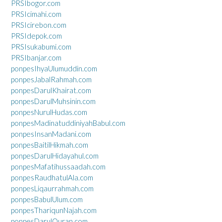
PRSIbogor.com
PRSIcimahi.com
PRSIcirebon.com
PRSIdepok.com
PRSIsukabumi.com
PRSIbanjar.com
ponpesIhyaUlumuddin.com
ponpesJabalRahmah.com
ponpesDarulKhairat.com
ponpesDarulMuhsinin.com
ponpesNurulHudas.com
ponpesMadinatuddiniyahBabul.com
ponpesInsanMadani.com
ponpesBaitilHikmah.com
ponpesDarulHidayahul.com
ponpesMafatihussaadah.com
ponpesRaudhatulAla.com
ponpesLiqaurrahmah.com
ponpesBabulUlum.com
ponpesThariqunNajah.com
ponpesDarulQuran.com