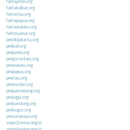
faktajatim.org
faktakalbar.org
faktariau.org
faktapapua.org
faktamaluku.org
faktasumut.org
pmidkijakarta.org
pmibali.org
pmijambi.org
pmigorontalo.org
pmimaluku.org
pmipapua.org
pmiriau.org
pmimedan.org
pmipalembang.org
pmijogja.org
pmibandung.org
pmibogor.org
pmisurabaya.org
smpn2semarang.id
smpn4semarang.id