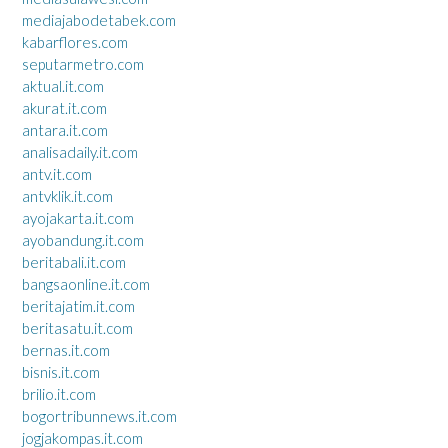
mediajabodetabek.com
kabarflores.com
seputarmetro.com
aktual.it.com
akurat.it.com
antara.it.com
analisadaily.it.com
antv.it.com
antvklik.it.com
ayojakarta.it.com
ayobandung.it.com
beritabali.it.com
bangsaonline.it.com
beritajatim.it.com
beritasatu.it.com
bernas.it.com
bisnis.it.com
brilio.it.com
bogortribunnews.it.com
jogjakompas.it.com