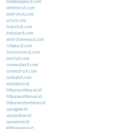
tempopapua.it.com
idntimes.it.com
metrotv.it.com
sctv.it.com
transtv.it.com
indosiar.it.com
metrotvnews.it.com
rctiplus.it.com
tvonenews.it.com
mnctv.it.com
cnnmedan.it.com
cnnmetro.it.com
cnnbali.it.com
meulaboh.id
tribunacehbarat.id
tribunacehbesar.id
tribunacehselatan.id
ayoagam.id
ayoasahan.id
ayoasmat.id
klikBalangan.id