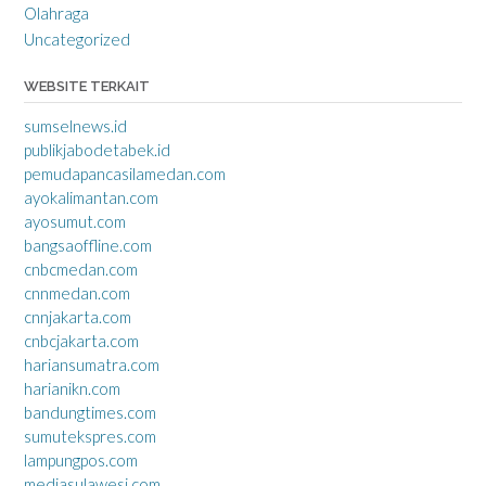
Olahraga
Uncategorized
WEBSITE TERKAIT
sumselnews.id
publikjabodetabek.id
pemudapancasilamedan.com
ayokalimantan.com
ayosumut.com
bangsaoffline.com
cnbcmedan.com
cnnmedan.com
cnnjakarta.com
cnbcjakarta.com
hariansumatra.com
harianikn.com
bandungtimes.com
sumutekspres.com
lampungpos.com
mediasulawesi.com