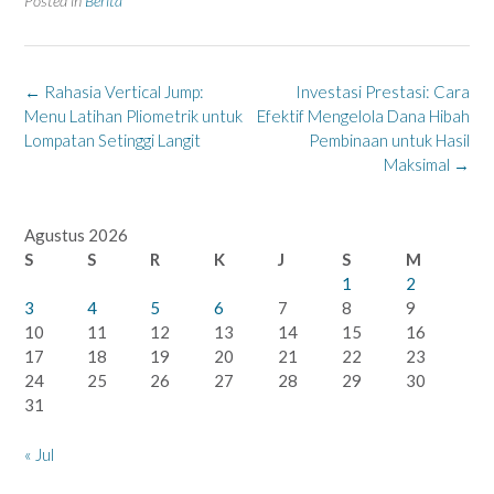
Posted in
Berita
Post
←
Rahasia Vertical Jump:
Investasi Prestasi: Cara
navigation
Menu Latihan Pliometrik untuk
Efektif Mengelola Dana Hibah
Lompatan Setinggi Langit
Pembinaan untuk Hasil
Maksimal
→
Agustus 2026
S
S
R
K
J
S
M
1
2
3
4
5
6
7
8
9
10
11
12
13
14
15
16
17
18
19
20
21
22
23
24
25
26
27
28
29
30
31
« Jul