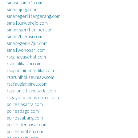
smasutomo1.com
sman5jogja.com
smanegeri1tangerang.com
sma1purworejo.com
smanegeri1jember.com
sman2bekasi.com
smanegeri47jkt.com
sma1wonosari.com
rscahayasehat.com
rsumalikasim.com
rsuprimaintimedika.com
rsarunlhokseumaw.com
rsufauziahbireu.com
rsumumcitrahusada.com
rsgayomedicalcentre.com
polresjakarta.com
polresdago.com
polressabang.com
polresdenpasar.com
polresbanten.com
polresjambi.com