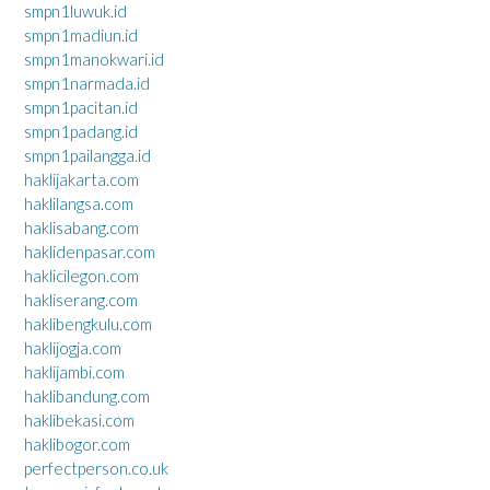
smpn1luwuk.id
smpn1madiun.id
smpn1manokwari.id
smpn1narmada.id
smpn1pacitan.id
smpn1padang.id
smpn1pailangga.id
haklijakarta.com
haklilangsa.com
haklisabang.com
haklidenpasar.com
haklicilegon.com
hakliserang.com
haklibengkulu.com
haklijogja.com
haklijambi.com
haklibandung.com
haklibekasi.com
haklibogor.com
perfectperson.co.uk