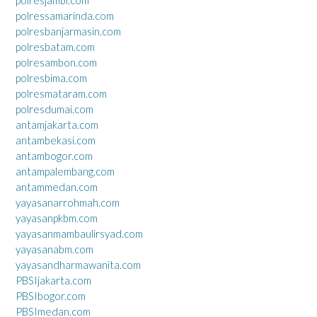
polressamarinda.com
polresbanjarmasin.com
polresbatam.com
polresambon.com
polresbima.com
polresmataram.com
polresdumai.com
antamjakarta.com
antambekasi.com
antambogor.com
antampalembang.com
antammedan.com
yayasanarrohmah.com
yayasanpkbm.com
yayasanmambaulirsyad.com
yayasanabm.com
yayasandharmawanita.com
PBSIjakarta.com
PBSIbogor.com
PBSImedan.com