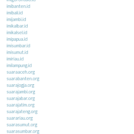
imibanten.id
imibali.id
imijambi.id
imikalbar.id
imikalsel.id
imipapua.id
imisumbar.id
imisumut.id
imiriau.id
imilampung.id
suaraaceh.org
suarabanten.org
suarajogja.org
suarajambi.org
suarajabar.org
suarajatim.org
suarajateng.org
suarariau.org
suarasumut.org
suarasumbar.org