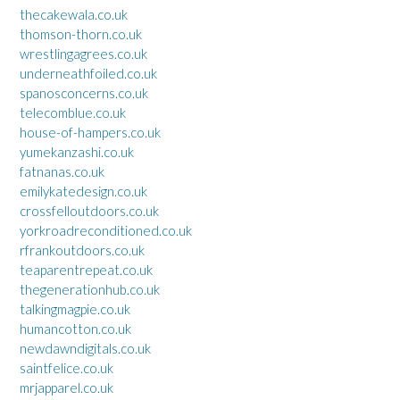
thecakewala.co.uk
thomson-thorn.co.uk
wrestlingagrees.co.uk
underneathfoiled.co.uk
spanosconcerns.co.uk
telecomblue.co.uk
house-of-hampers.co.uk
yumekanzashi.co.uk
fatnanas.co.uk
emilykatedesign.co.uk
crossfelloutdoors.co.uk
yorkroadreconditioned.co.uk
rfrankoutdoors.co.uk
teaparentrepeat.co.uk
thegenerationhub.co.uk
talkingmagpie.co.uk
humancotton.co.uk
newdawndigitals.co.uk
saintfelice.co.uk
mrjapparel.co.uk