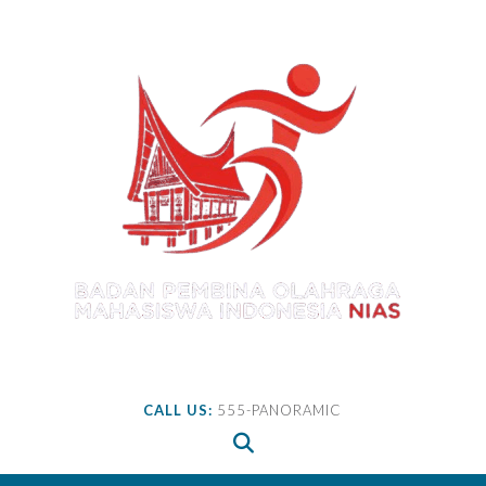
Skip
to
content
CALL US:
555-PANORAMIC