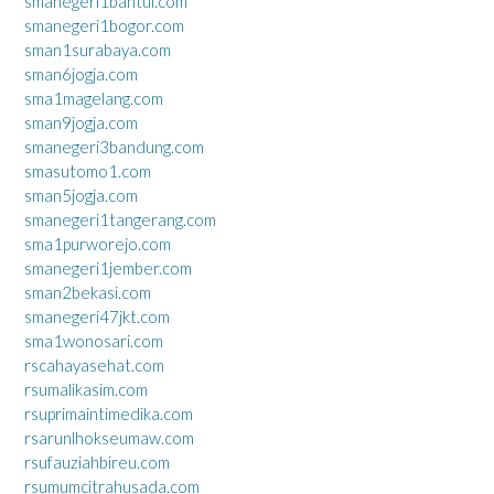
smanegeri1bantul.com
smanegeri1bogor.com
sman1surabaya.com
sman6jogja.com
sma1magelang.com
sman9jogja.com
smanegeri3bandung.com
smasutomo1.com
sman5jogja.com
smanegeri1tangerang.com
sma1purworejo.com
smanegeri1jember.com
sman2bekasi.com
smanegeri47jkt.com
sma1wonosari.com
rscahayasehat.com
rsumalikasim.com
rsuprimaintimedika.com
rsarunlhokseumaw.com
rsufauziahbireu.com
rsumumcitrahusada.com