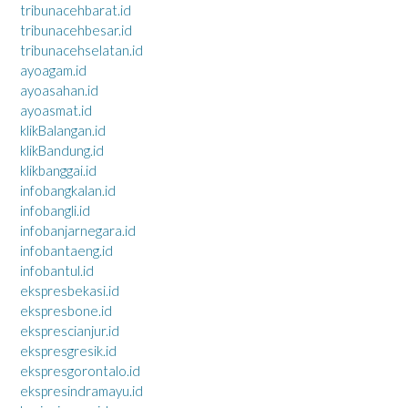
tribunacehbarat.id
tribunacehbesar.id
tribunacehselatan.id
ayoagam.id
ayoasahan.id
ayoasmat.id
klikBalangan.id
klikBandung.id
klikbanggai.id
infobangkalan.id
infobangli.id
infobanjarnegara.id
infobantaeng.id
infobantul.id
ekspresbekasi.id
ekspresbone.id
eksprescianjur.id
ekspresgresik.id
ekspresgorontalo.id
ekspresindramayu.id