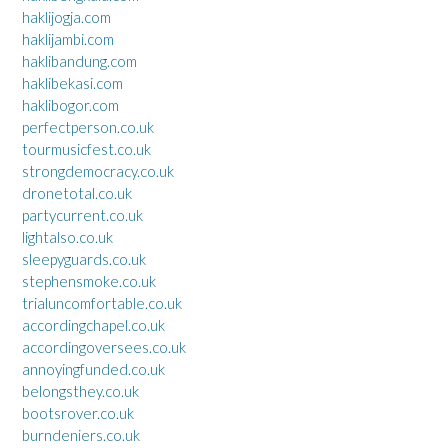
haklijogja.com
haklijambi.com
haklibandung.com
haklibekasi.com
haklibogor.com
perfectperson.co.uk
tourmusicfest.co.uk
strongdemocracy.co.uk
dronetotal.co.uk
partycurrent.co.uk
lightalso.co.uk
sleepyguards.co.uk
stephensmoke.co.uk
trialuncomfortable.co.uk
accordingchapel.co.uk
accordingoversees.co.uk
annoyingfunded.co.uk
belongsthey.co.uk
bootsrover.co.uk
burndeniers.co.uk