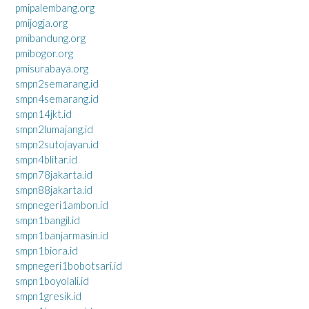
pmipalembang.org
pmijogja.org
pmibandung.org
pmibogor.org
pmisurabaya.org
smpn2semarang.id
smpn4semarang.id
smpn14jkt.id
smpn2lumajang.id
smpn2sutojayan.id
smpn4blitar.id
smpn78jakarta.id
smpn88jakarta.id
smpnegeri1ambon.id
smpn1bangil.id
smpn1banjarmasin.id
smpn1biora.id
smpnegeri1bobotsari.id
smpn1boyolali.id
smpn1gresik.id