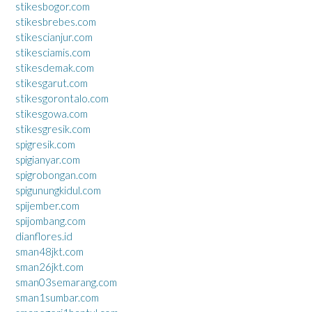
stikesbogor.com
stikesbrebes.com
stikescianjur.com
stikesciamis.com
stikesdemak.com
stikesgarut.com
stikesgorontalo.com
stikesgowa.com
stikesgresik.com
spigresik.com
spigianyar.com
spigrobongan.com
spigunungkidul.com
spijember.com
spijombang.com
dianflores.id
sman48jkt.com
sman26jkt.com
sman03semarang.com
sman1sumbar.com