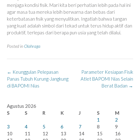
menjaga kondisi fisik. Mari kita beri perhatian lebih pada hal ini
agar masa tua mereka lebih berwarna dan bebas dari
keterbatasan fisik yang menyulitkan. Ingatlah bahwa tangan
yang kuat adalah simbol dari tekad untuk terus hidup aktif dan
produktif, terlepas dari berapa pun usia yang telah dilalui.
Posted in
Olahraga
Post
←
Keunggulan Pelepasan
Parameter Kesiapan Fisik
navigation
Panas Tubuh Kurung-Jangkung
Atlet BAPOMI Nias Selain
di BAPOMI Nias
Berat Badan
→
Agustus 2026
S
S
R
K
J
S
M
1
2
3
4
5
6
7
8
9
10
11
12
13
14
15
16