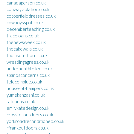
canadaperson.co.uk
conwayviolation.co.uk
copperfielddresses.co.uk
cowboysspot.co.uk
decemberteaching.co.uk
traceloans.co.uk
thenewsweek.co.uk
thecakewala.co.uk
thomson-thorn.co.uk
wrestlingagrees.co.uk
underneathfoiled.co.uk
spanosconcerns.co.uk
telecomblue.co.uk
house-of-hampers.co.uk
yumekanzashi.co.uk
fatnanas.co.uk
emilykatedesign.co.uk
crossfelloutdoors.co.uk
yorkroadreconditioned.co.uk
rfrankoutdoors.co.uk