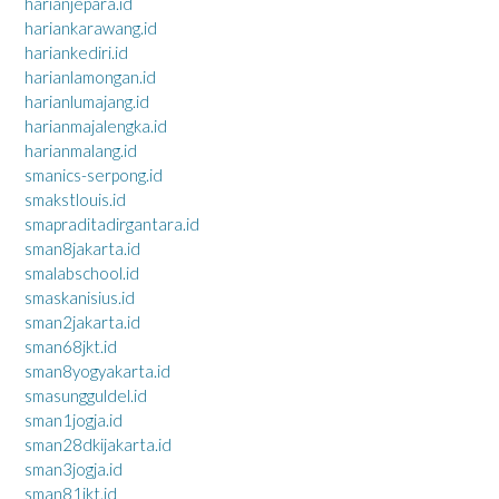
harianjepara.id
hariankarawang.id
hariankediri.id
harianlamongan.id
harianlumajang.id
harianmajalengka.id
harianmalang.id
smanics-serpong.id
smakstlouis.id
smapraditadirgantara.id
sman8jakarta.id
smalabschool.id
smaskanisius.id
sman2jakarta.id
sman68jkt.id
sman8yogyakarta.id
smasungguldel.id
sman1jogja.id
sman28dkijakarta.id
sman3jogja.id
sman81jkt.id