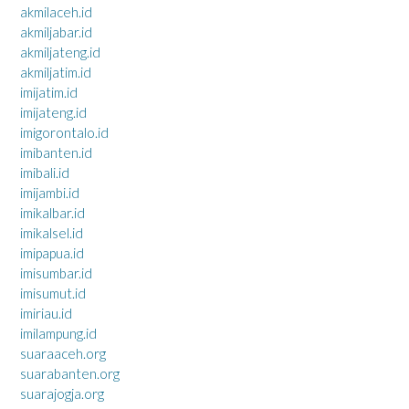
akmilaceh.id
akmiljabar.id
akmiljateng.id
akmiljatim.id
imijatim.id
imijateng.id
imigorontalo.id
imibanten.id
imibali.id
imijambi.id
imikalbar.id
imikalsel.id
imipapua.id
imisumbar.id
imisumut.id
imiriau.id
imilampung.id
suaraaceh.org
suarabanten.org
suarajogja.org