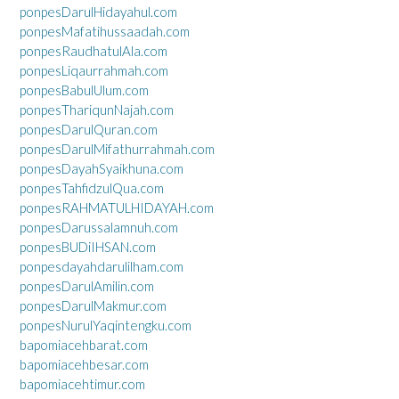
ponpesDarulHidayahul.com
ponpesMafatihussaadah.com
ponpesRaudhatulAla.com
ponpesLiqaurrahmah.com
ponpesBabulUlum.com
ponpesThariqunNajah.com
ponpesDarulQuran.com
ponpesDarulMifathurrahmah.com
ponpesDayahSyaikhuna.com
ponpesTahfidzulQua.com
ponpesRAHMATULHIDAYAH.com
ponpesDarussalamnuh.com
ponpesBUDiIHSAN.com
ponpesdayahdarulilham.com
ponpesDarulAmilin.com
ponpesDarulMakmur.com
ponpesNurulYaqintengku.com
bapomiacehbarat.com
bapomiacehbesar.com
bapomiacehtimur.com