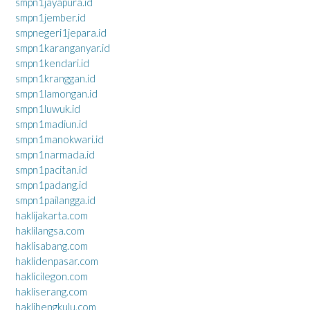
smpn1jayapura.id
smpn1jember.id
smpnegeri1jepara.id
smpn1karanganyar.id
smpn1kendari.id
smpn1kranggan.id
smpn1lamongan.id
smpn1luwuk.id
smpn1madiun.id
smpn1manokwari.id
smpn1narmada.id
smpn1pacitan.id
smpn1padang.id
smpn1pailangga.id
haklijakarta.com
haklilangsa.com
haklisabang.com
haklidenpasar.com
haklicilegon.com
hakliserang.com
haklibengkulu.com