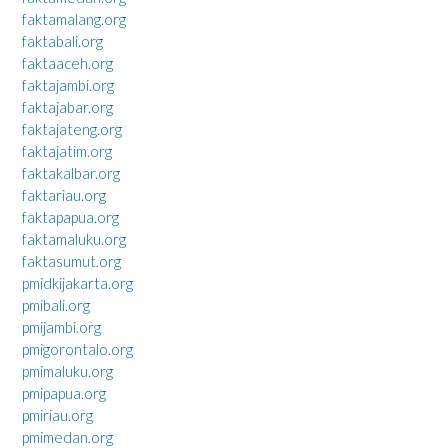
faktamalang.org
faktabali.org
faktaaceh.org
faktajambi.org
faktajabar.org
faktajateng.org
faktajatim.org
faktakalbar.org
faktariau.org
faktapapua.org
faktamaluku.org
faktasumut.org
pmidkijakarta.org
pmibali.org
pmijambi.org
pmigorontalo.org
pmimaluku.org
pmipapua.org
pmiriau.org
pmimedan.org