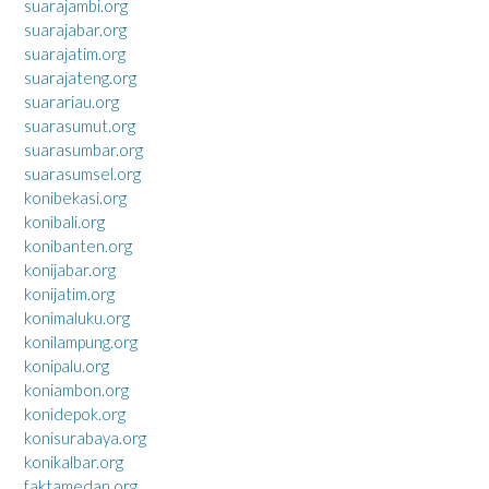
suarajambi.org
suarajabar.org
suarajatim.org
suarajateng.org
suarariau.org
suarasumut.org
suarasumbar.org
suarasumsel.org
konibekasi.org
konibali.org
konibanten.org
konijabar.org
konijatim.org
konimaluku.org
konilampung.org
konipalu.org
koniambon.org
konidepok.org
konisurabaya.org
konikalbar.org
faktamedan.org