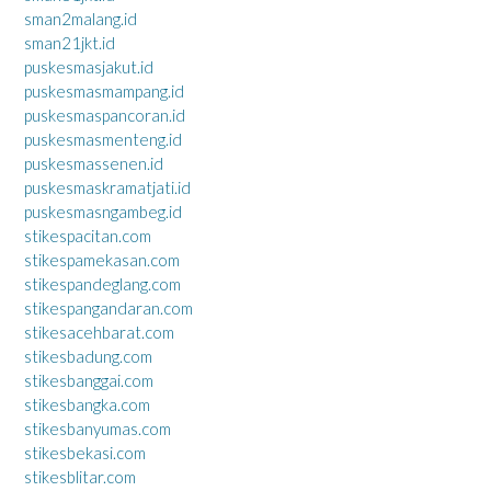
sman2malang.id
sman21jkt.id
puskesmasjakut.id
puskesmasmampang.id
puskesmaspancoran.id
puskesmasmenteng.id
puskesmassenen.id
puskesmaskramatjati.id
puskesmasngambeg.id
stikespacitan.com
stikespamekasan.com
stikespandeglang.com
stikespangandaran.com
stikesacehbarat.com
stikesbadung.com
stikesbanggai.com
stikesbangka.com
stikesbanyumas.com
stikesbekasi.com
stikesblitar.com