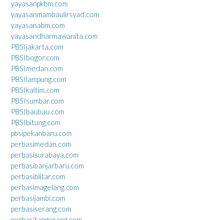
yayasanpkbm.com
yayasanmambaulirsyad.com
yayasanabm.com
yayasandharmawanita.com
PBSIjakarta.com
PBSIbogor.com
PBSImedan.com
PBSIlampung.com
PBSIkaltim.com
PBSIsumbar.com
PBSIbaubau.com
PBSIbitung.com
pbsipekanbaru.com
perbasimedan.com
perbasisurabaya.com
perbasibanjarbaru.com
perbasiblitar.com
perbasimagelang.com
perbasijambi.com
perbasiserang.com
perbasitangerang.com