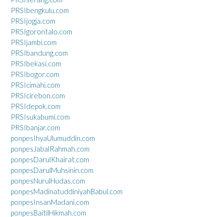
PRSIbengkulu.com
PRSIjogja.com
PRSIgorontalo.com
PRSIjambi.com
PRSIbandung.com
PRSIbekasi.com
PRSIbogor.com
PRSIcimahi.com
PRSIcirebon.com
PRSIdepok.com
PRSIsukabumi.com
PRSIbanjar.com
ponpesIhyaUlumuddin.com
ponpesJabalRahmah.com
ponpesDarulKhairat.com
ponpesDarulMuhsinin.com
ponpesNurulHudas.com
ponpesMadinatuddiniyahBabul.com
ponpesInsanMadani.com
ponpesBaitilHikmah.com