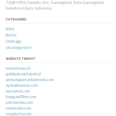
7JQ8+GFM, Saombo, Kec. Gunungsitoli, Kota Gunungsitoli,
Sumatera Utara, Indonesia
CATEGORIES
Atlet
Berita
Olahraga
Uncategorized
WEBSITE TERKAIT
sumselnews.id
publikjabodetabek.id
pemudapancasilamedan.com
ayokalimantan.com
ayosumut.com
bangsaoffline.com
cnbcmedan.com
cnnmedan.com
cnnjakarta.com