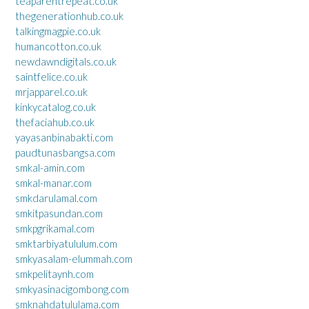
teaparentrepeat.co.uk
thegenerationhub.co.uk
talkingmagpie.co.uk
humancotton.co.uk
newdawndigitals.co.uk
saintfelice.co.uk
mrjapparel.co.uk
kinkycatalog.co.uk
thefaciahub.co.uk
yayasanbinabakti.com
paudtunasbangsa.com
smkal-amin.com
smkal-manar.com
smkdarulamal.com
smkitpasundan.com
smkpgrikamal.com
smktarbiyatululum.com
smkyasalam-elummah.com
smkpelitaynh.com
smkyasinacigombong.com
smknahdatululama.com