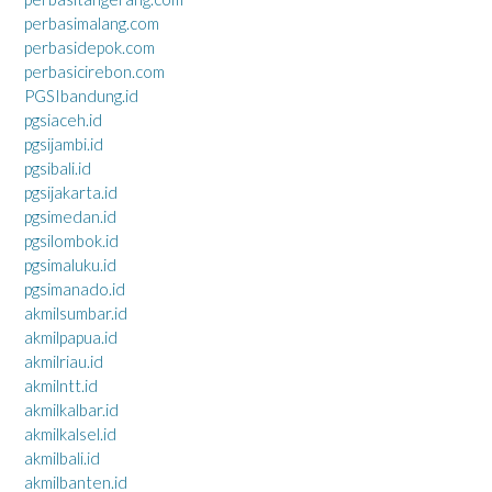
perbasimalang.com
perbasidepok.com
perbasicirebon.com
PGSIbandung.id
pgsiaceh.id
pgsijambi.id
pgsibali.id
pgsijakarta.id
pgsimedan.id
pgsilombok.id
pgsimaluku.id
pgsimanado.id
akmilsumbar.id
akmilpapua.id
akmilriau.id
akmilntt.id
akmilkalbar.id
akmilkalsel.id
akmilbali.id
akmilbanten.id