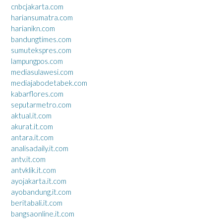
cnbcjakarta.com
hariansumatra.com
harianikn.com
bandungtimes.com
sumutekspres.com
lampungpos.com
mediasulawesi.com
mediajabodetabek.com
kabarflores.com
seputarmetro.com
aktual.it.com
akurat.it.com
antara.it.com
analisadaily.it.com
antv.it.com
antvklik.it.com
ayojakarta.it.com
ayobandung.it.com
beritabali.it.com
bangsaonline.it.com