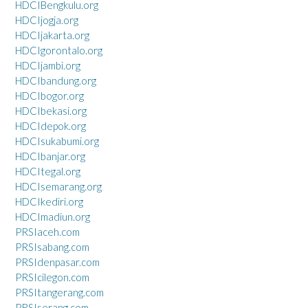
HDCIBengkulu.org
HDCIjogja.org
HDCIjakarta.org
HDCIgorontalo.org
HDCIjambi.org
HDCIbandung.org
HDCIbogor.org
HDCIbekasi.org
HDCIdepok.org
HDCIsukabumi.org
HDCIbanjar.org
HDCItegal.org
HDCIsemarang.org
HDCIkediri.org
HDCImadiun.org
PRSIaceh.com
PRSIsabang.com
PRSIdenpasar.com
PRSIcilegon.com
PRSItangerang.com
PRSIserang.com