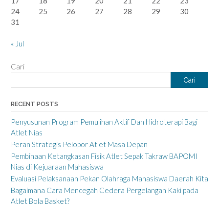
17
18
19
20
21
22
23
24
25
26
27
28
29
30
31
« Jul
Cari
Cari
RECENT POSTS
Penyusunan Program Pemulihan Aktif Dan Hidroterapi Bagi
Atlet Nias
Peran Strategis Pelopor Atlet Masa Depan
Pembinaan Ketangkasan Fisik Atlet Sepak Takraw BAPOMI
Nias di Kejuaraan Mahasiswa
Evaluasi Pelaksanaan Pekan Olahraga Mahasiswa Daerah Kita
Bagaimana Cara Mencegah Cedera Pergelangan Kaki pada
Atlet Bola Basket?