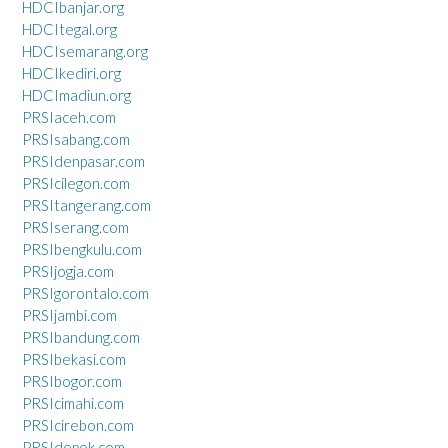
HDCIbanjar.org
HDCItegal.org
HDCIsemarang.org
HDCIkediri.org
HDCImadiun.org
PRSIaceh.com
PRSIsabang.com
PRSIdenpasar.com
PRSIcilegon.com
PRSItangerang.com
PRSIserang.com
PRSIbengkulu.com
PRSIjogja.com
PRSIgorontalo.com
PRSIjambi.com
PRSIbandung.com
PRSIbekasi.com
PRSIbogor.com
PRSIcimahi.com
PRSIcirebon.com
PRSIdepok.com