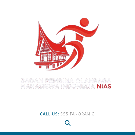
Skip
to
content
CALL US:
555-PANORAMIC