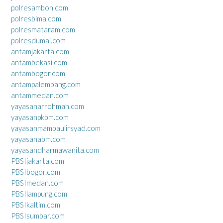
polresambon.com
polresbima.com
polresmataram.com
polresdumai.com
antamjakarta.com
antambekasi.com
antambogor.com
antampalembang.com
antammedan.com
yayasanarrohmah.com
yayasanpkbm.com
yayasanmambaulirsyad.com
yayasanabm.com
yayasandharmawanita.com
PBSIjakarta.com
PBSIbogor.com
PBSImedan.com
PBSIlampung.com
PBSIkaltim.com
PBSIsumbar.com