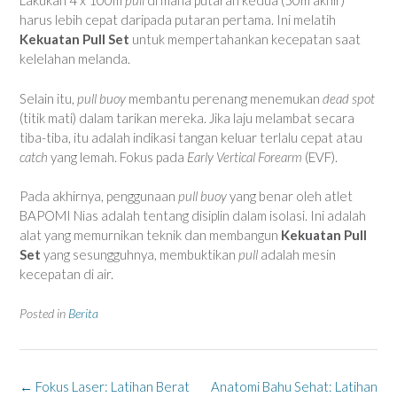
Lakukan 4 x 100m
pull
di mana putaran kedua (50m akhir)
harus lebih cepat daripada putaran pertama. Ini melatih
Kekuatan Pull Set
untuk mempertahankan kecepatan saat
kelelahan melanda.
Selain itu,
pull buoy
membantu perenang menemukan
dead spot
(titik mati) dalam tarikan mereka. Jika laju melambat secara
tiba-tiba, itu adalah indikasi tangan keluar terlalu cepat atau
catch
yang lemah. Fokus pada
Early Vertical Forearm
(EVF).
Pada akhirnya, penggunaan
pull buoy
yang benar oleh atlet
BAPOMI Nias adalah tentang disiplin dalam isolasi. Ini adalah
alat yang memurnikan teknik dan membangun
Kekuatan Pull
Set
yang sesungguhnya, membuktikan
pull
adalah mesin
kecepatan di air.
Posted in
Berita
Post
←
Fokus Laser: Latihan Berat
Anatomi Bahu Sehat: Latihan