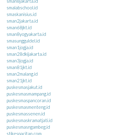
sman8jakarta.id
smalabschool.id
smaskanisius.id
sman2jakarta.id
sman68jkt.id
sman8yogyakarta.id
smasungguldel.id
sman1jogja.id
sman28dkijakarta.id
sman3jogja.id
sman81jkt.id
sman2malang.id
sman21jkt.id
puskesmasjakut.id
puskesmasmampang.id
puskesmaspancoran.id
puskesmasmenteng.id
puskesmassenen.id
puskesmaskramatjati.id
puskesmasngambeg.id
stikespacitan.com