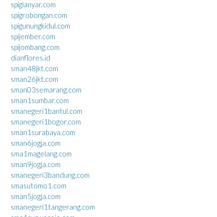
spigianyar.com
spigrobongan.com
spigunungkidul.com
spijember.com
spijombang.com
dianflores.id
sman48jkt.com
sman26jkt.com
sman03semarang.com
sman1sumbar.com
smanegeri1bantul.com
smanegeri1bogor.com
sman1surabaya.com
sman6jogja.com
sma1magelang.com
sman9jogja.com
smanegeri3bandung.com
smasutomo1.com
sman5jogja.com
smanegeri1tangerang.com