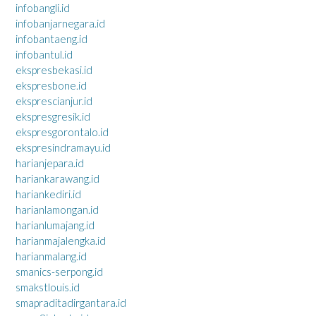
infobangli.id
infobanjarnegara.id
infobantaeng.id
infobantul.id
ekspresbekasi.id
ekspresbone.id
eksprescianjur.id
ekspresgresik.id
ekspresgorontalo.id
ekspresindramayu.id
harianjepara.id
hariankarawang.id
hariankediri.id
harianlamongan.id
harianlumajang.id
harianmajalengka.id
harianmalang.id
smanics-serpong.id
smakstlouis.id
smapraditadirgantara.id