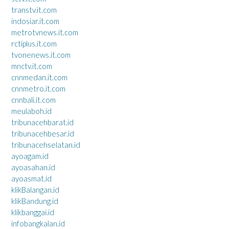
transtv.it.com
indosiar.it.com
metrotvnews.it.com
rctiplus.it.com
tvonenews.it.com
mnctv.it.com
cnnmedan.it.com
cnnmetro.it.com
cnnbali.it.com
meulaboh.id
tribunacehbarat.id
tribunacehbesar.id
tribunacehselatan.id
ayoagam.id
ayoasahan.id
ayoasmat.id
klikBalangan.id
klikBandung.id
klikbanggai.id
infobangkalan.id