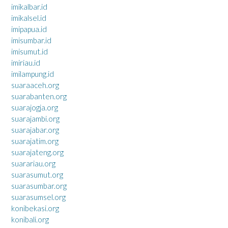
imikalbar.id
imikalsel.id
imipapua.id
imisumbar.id
imisumut.id
imiriau.id
imilampung.id
suaraaceh.org
suarabanten.org
suarajogja.org
suarajambi.org
suarajabar.org
suarajatim.org
suarajateng.org
suarariau.org
suarasumut.org
suarasumbar.org
suarasumsel.org
konibekasi.org
konibali.org