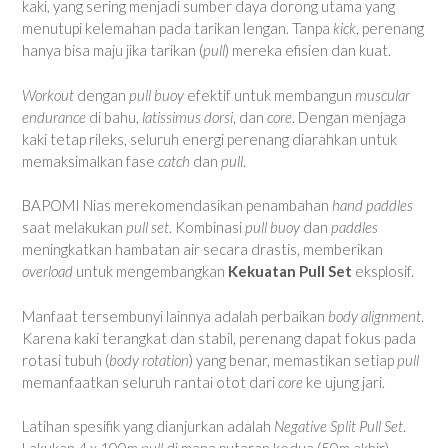
kaki, yang sering menjadi sumber daya dorong utama yang
menutupi kelemahan pada tarikan lengan. Tanpa
kick
, perenang
hanya bisa maju jika tarikan (
pull
) mereka efisien dan kuat.
Workout
dengan
pull buoy
efektif untuk membangun
muscular
endurance
di bahu,
latissimus dorsi
, dan
core
. Dengan menjaga
kaki tetap rileks, seluruh energi perenang diarahkan untuk
memaksimalkan fase
catch
dan
pull
.
BAPOMI Nias merekomendasikan penambahan
hand paddles
saat melakukan
pull set
. Kombinasi
pull buoy
dan
paddles
meningkatkan hambatan air secara drastis, memberikan
overload
untuk mengembangkan
Kekuatan Pull Set
eksplosif.
Manfaat tersembunyi lainnya adalah perbaikan
body alignment
.
Karena kaki terangkat dan stabil, perenang dapat fokus pada
rotasi tubuh (
body rotation
) yang benar, memastikan setiap
pull
memanfaatkan seluruh rantai otot dari
core
ke ujung jari.
Latihan spesifik yang dianjurkan adalah
Negative Split Pull Set
.