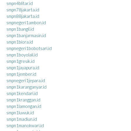
smpn4blitar.id
smpn78jakarta.id
smpn88jakarta.id
smpnegeri1ambon.id
smpn1bangil.id
smpn1banjarmasin.id
smpn1biora.id
smpnegeri1bobotsari.id
smpn1boyolali.id
smpn1gresik.id
smpn1jayapura.id
smpn1jember.id
smpnegeri1jepara.id
smpn1karanganyar.id
smpn1kendari.id
smpn1kranggan.id
smpn1lamongan.id
smpn1luwuk.id
smpn1madiun.id
smpn1manokwari.id