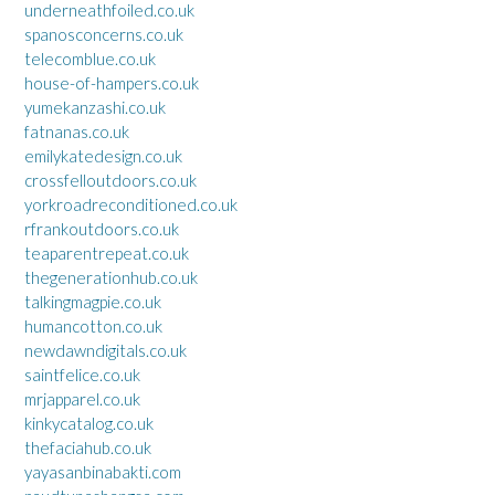
underneathfoiled.co.uk
spanosconcerns.co.uk
telecomblue.co.uk
house-of-hampers.co.uk
yumekanzashi.co.uk
fatnanas.co.uk
emilykatedesign.co.uk
crossfelloutdoors.co.uk
yorkroadreconditioned.co.uk
rfrankoutdoors.co.uk
teaparentrepeat.co.uk
thegenerationhub.co.uk
talkingmagpie.co.uk
humancotton.co.uk
newdawndigitals.co.uk
saintfelice.co.uk
mrjapparel.co.uk
kinkycatalog.co.uk
thefaciahub.co.uk
yayasanbinabakti.com