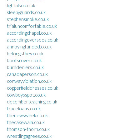
lightalso.co.uk
sleepyguards.co.uk
stephensmoke.co.uk
trialuncomfortable.co.uk
accordingchapel.co.uk
accordingoversees.co.uk
annoyingfunded.co.uk
belongsthey.co.uk
bootsrover.co.uk
burndeniers.co.uk
canadaperson.co.uk
conwayviolation.co.uk
copperfielddresses.co.uk
cowboysspot.co.uk
decemberteaching.co.uk
traceloans.co.uk
thenewsweek.co.uk
thecakewala.co.uk
thomson-thorn.co.uk
wrestlingagrees.co.uk