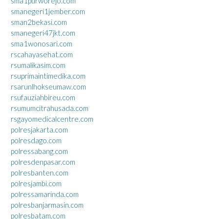
sma1purworejo.com
smanegeri1jember.com
sman2bekasi.com
smanegeri47jkt.com
sma1wonosari.com
rscahayasehat.com
rsumalikasim.com
rsuprimaintimedika.com
rsarunlhokseumaw.com
rsufauziahbireu.com
rsumumcitrahusada.com
rsgayomedicalcentre.com
polresjakarta.com
polresdago.com
polressabang.com
polresdenpasar.com
polresbanten.com
polresjambi.com
polressamarinda.com
polresbanjarmasin.com
polresbatam.com