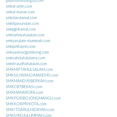
paudtunasbangsa.com
smkal-amin.com
smkal-manar.com
smkdarulamal.com
smkitpasundan.com
smkpgrikamal.com
smktarbiyatululum.com
smkyasalam-elummah.com
smkpelitaynh.com
smkyasinacigombong.com
smknahdatululama.com
smkitraudhatululum.com
SMKMIFTAHULSALAM.com
SMKSILIWANGIMANDIRI.com
SMKMANDIRIBERKAH.com
SMKCBTBEKASI.com
SMKMANAROFA.com
SMKPGRIBOJONGMANGU.com
SMKKORPRIKOTA.com
SMKITDARULHIDAYAH.com
SMKSIROJULUMMAH.com