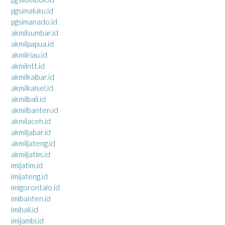
pgsimaluku.id
pgsimanado.id
akmilsumbar.id
akmilpapua.id
akmilriau.id
akmilntt.id
akmilkalbar.id
akmilkalsel.id
akmilbali.id
akmilbanten.id
akmilaceh.id
akmiljabar.id
akmiljateng.id
akmiljatim.id
imijatim.id
imijateng.id
imigorontalo.id
imibanten.id
imibali.id
imijambi.id