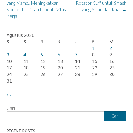
navigation
yang Mampu Meningkatkan
Rotator Cuff untuk Smash
Konsentrasi dan Produktivitas
yang Aman dan Kuat
→
Kerja
Agustus 2026
S
S
R
K
J
S
M
1
2
3
4
5
6
7
8
9
10
11
12
13
14
15
16
17
18
19
20
21
22
23
24
25
26
27
28
29
30
31
« Jul
Cari
Cari
RECENT POSTS