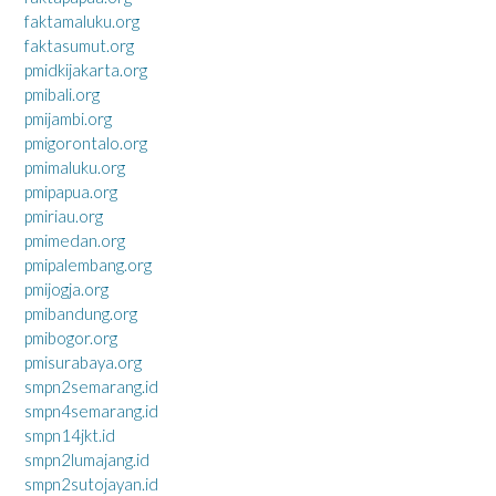
faktamaluku.org
faktasumut.org
pmidkijakarta.org
pmibali.org
pmijambi.org
pmigorontalo.org
pmimaluku.org
pmipapua.org
pmiriau.org
pmimedan.org
pmipalembang.org
pmijogja.org
pmibandung.org
pmibogor.org
pmisurabaya.org
smpn2semarang.id
smpn4semarang.id
smpn14jkt.id
smpn2lumajang.id
smpn2sutojayan.id