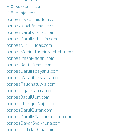
PRSIsukabumi.com
PRSIbanjar.com
ponpesIhyaUlumuddin.com
ponpesJabalRahmah.com
ponpesDarulKhairat.com
ponpesDarulMuhsinin.com
ponpesNurulHudas.com
ponpesMadinatuddiniyahBabul.com
ponpesInsanMadani.com
ponpesBaitilHikmah.com
ponpesDarulHidayahul.com
ponpesMafatihussaadah.com
ponpesRaudhatulAla.com
ponpesLiqaurrahmah.com
ponpesBabulUlum.com
ponpesThariqunNajah.com
ponpesDarulQuran.com
ponpesDarulMifathurrahmah.com
ponpesDayahSyaikhuna.com
ponpesTahfidzulQua.com