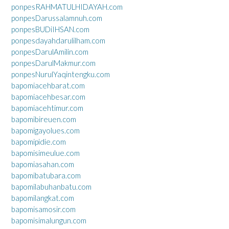
ponpesRAHMATULHIDAYAH.com
ponpesDarussalamnuh.com
ponpesBUDiIHSAN.com
ponpesdayahdarulilham.com
ponpesDarulAmilin.com
ponpesDarulMakmur.com
ponpesNurulYaqintengku.com
bapomiacehbarat.com
bapomiacehbesar.com
bapomiacehtimur.com
bapomibireuen.com
bapomigayolues.com
bapomipidie.com
bapomisimeulue.com
bapomiasahan.com
bapomibatubara.com
bapomilabuhanbatu.com
bapomilangkat.com
bapomisamosir.com
bapomisimalungun.com