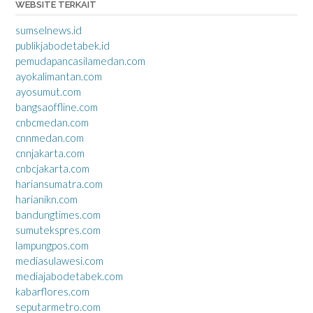
WEBSITE TERKAIT
sumselnews.id
publikjabodetabek.id
pemudapancasilamedan.com
ayokalimantan.com
ayosumut.com
bangsaoffline.com
cnbcmedan.com
cnnmedan.com
cnnjakarta.com
cnbcjakarta.com
hariansumatra.com
harianikn.com
bandungtimes.com
sumutekspres.com
lampungpos.com
mediasulawesi.com
mediajabodetabek.com
kabarflores.com
seputarmetro.com