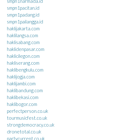
smpn1narmada.id
smpn1pacitan.id
smpn1padang.id
smpn1pailangga.id
haklijakarta.com
haklilangsa.com
haklisabang.com
haklidenpasar.com
haklicilegon.com
hakliserang.com
haklibengkulu.com
haklijogja.com
haklijambi.com
haklibandung.com
haklibekasi.com
haklibogor.com
perfectperson.co.uk
tourmusicfest.co.uk
strongdemocracy.co.uk
dronetotal.co.uk
partycurrent.co.uk