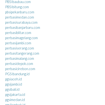
PBSIbaubau.com
PBSIbitung.com
pbsipekanbaru.com
perbasimedan.com
perbasisurabaya.com
perbasibanjarbaru.com
perbasiblitar.com
perbasimagelang.com
perbasijambi.com
perbasiserang.com
perbasitangerang.com
perbasimalang.com
perbasidepok.com
perbasicirebon.com
PGSIbandung.id
pgsiaceh.id
pgsijambi.id
pgsibali.id
pgsijakarta.id
pgsimedan.id
pgsilombok.id