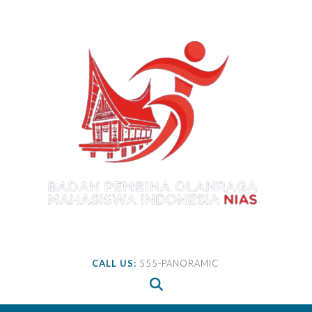
Skip
to
content
CALL US:
555-PANORAMIC