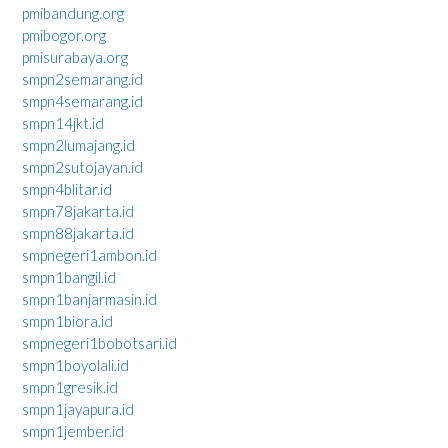
pmibandung.org
pmibogor.org
pmisurabaya.org
smpn2semarang.id
smpn4semarang.id
smpn14jkt.id
smpn2lumajang.id
smpn2sutojayan.id
smpn4blitar.id
smpn78jakarta.id
smpn88jakarta.id
smpnegeri1ambon.id
smpn1bangil.id
smpn1banjarmasin.id
smpn1biora.id
smpnegeri1bobotsari.id
smpn1boyolali.id
smpn1gresik.id
smpn1jayapura.id
smpn1jember.id