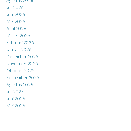
Agustus 2026
Juli 2026
Juni 2026
Mei 2026
April 2026
Maret 2026
Februari 2026
Januari 2026
Desember 2025
November 2025
Oktober 2025
September 2025
Agustus 2025
Juli 2025
Juni 2025
Mei 2025