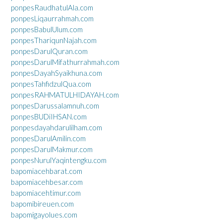
ponpesRaudhatulAla.com
ponpesLiqaurrahmah.com
ponpesBabulUlum.com
ponpesThariqunNajah.com
ponpesDarulQuran.com
ponpesDarulMifathurrahmah.com
ponpesDayahSyaikhuna.com
ponpesTahfidzulQua.com
ponpesRAHMATULHIDAYAH.com
ponpesDarussalamnuh.com
ponpesBUDiIHSAN.com
ponpesdayahdarulilham.com
ponpesDarulAmilin.com
ponpesDarulMakmur.com
ponpesNurulYaqintengku.com
bapomiacehbarat.com
bapomiacehbesar.com
bapomiacehtimur.com
bapomibireuen.com
bapomigayolues.com