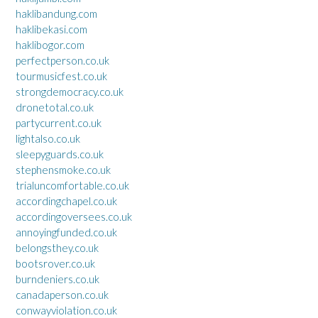
haklibandung.com
haklibekasi.com
haklibogor.com
perfectperson.co.uk
tourmusicfest.co.uk
strongdemocracy.co.uk
dronetotal.co.uk
partycurrent.co.uk
lightalso.co.uk
sleepyguards.co.uk
stephensmoke.co.uk
trialuncomfortable.co.uk
accordingchapel.co.uk
accordingoversees.co.uk
annoyingfunded.co.uk
belongsthey.co.uk
bootsrover.co.uk
burndeniers.co.uk
canadaperson.co.uk
conwayviolation.co.uk