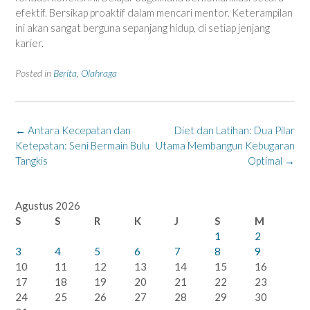
efektif. Bersikap proaktif dalam mencari mentor. Keterampilan
ini akan sangat berguna sepanjang hidup, di setiap jenjang
karier.
Posted in
Berita
,
Olahraga
Post
←
Antara Kecepatan dan
Diet dan Latihan: Dua Pilar
navigation
Ketepatan: Seni Bermain Bulu
Utama Membangun Kebugaran
Tangkis
Optimal
→
Agustus 2026
S
S
R
K
J
S
M
1
2
3
4
5
6
7
8
9
10
11
12
13
14
15
16
17
18
19
20
21
22
23
24
25
26
27
28
29
30