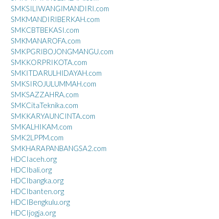
SMKSILIWANGIMANDIRI.com
SMKMANDIRIBERKAH.com
SMKCBTBEKASI.com
SMKMANAROFA.com
SMKPGRIBOJONGMANGU.com
SMKKORPRIKOTA.com
SMKITDARULHIDAYAH.com
SMKSIROJULUMMAH.com
SMKSAZZAHRA.com
SMKCitaTeknika.com
SMKKARYAUNCINTA.com
SMKALHIKAM.com
SMK2LPPM.com
SMKHARAPANBANGSA2.com
HDCIaceh.org
HDCIbali.org
HDCIbangka.org
HDCIbanten.org
HDCIBengkulu.org
HDCIjogja.org