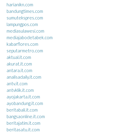
harianikn.com
bandungtimes.com
sumutekspres.com
lampungpos.com
mediasulawesi.com
mediajabodetabek.com
kabarflores.com
seputarmetro.com
aktual.it.com
akurat.it.com
antara.it.com
analisadaily.it.com
antv.it.com
antvklik.it.com
ayojakarta.it.com
ayobandung.it.com
beritabali.it.com
bangsaonline.it.com
beritajatim.it.com
beritasatu.it.com