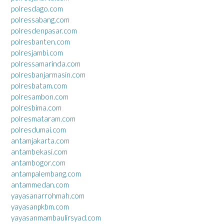
polresdago.com
polressabang.com
polresdenpasar.com
polresbanten.com
polresjambi.com
polressamarinda.com
polresbanjarmasin.com
polresbatam.com
polresambon.com
polresbima.com
polresmataram.com
polresdumai.com
antamjakarta.com
antambekasi.com
antambogor.com
antampalembang.com
antammedan.com
yayasanarrohmah.com
yayasanpkbm.com
yayasanmambaulirsyad.com