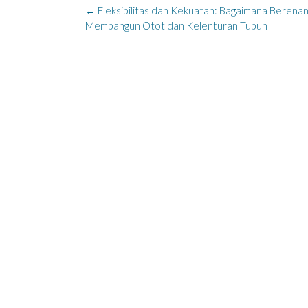
Post
←
Fleksibilitas dan Kekuatan: Bagaimana Berena
navigation
Membangun Otot dan Kelenturan Tubuh