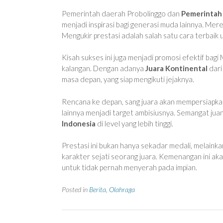
Pemerintah daerah Probolinggo dan
Pemerintah
menjadi inspirasi bagi generasi muda lainnya. Me
Mengukir prestasi adalah salah satu cara terbai
Kisah sukses ini juga menjadi promosi efektif bagi
kalangan. Dengan adanya
Juara Kontinental
dari
masa depan, yang siap mengikuti jejaknya.
Rencana ke depan, sang juara akan mempersiapkan d
lainnya menjadi target ambisiusnya. Semangat ju
Indonesia
di level yang lebih tinggi.
Prestasi ini bukan hanya sekadar medali, melain
karakter sejati seorang juara. Kemenangan ini ak
untuk tidak pernah menyerah pada impian.
Posted in
Berita
,
Olahraga