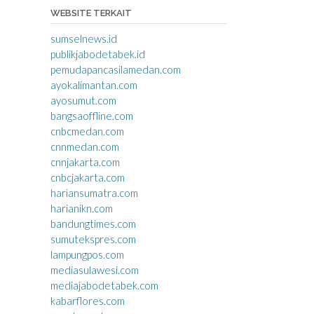
WEBSITE TERKAIT
sumselnews.id
publikjabodetabek.id
pemudapancasilamedan.com
ayokalimantan.com
ayosumut.com
bangsaoffline.com
cnbcmedan.com
cnnmedan.com
cnnjakarta.com
cnbcjakarta.com
hariansumatra.com
harianikn.com
bandungtimes.com
sumutekspres.com
lampungpos.com
mediasulawesi.com
mediajabodetabek.com
kabarflores.com