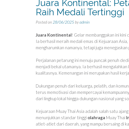
Juara Kontinental: Pe
Raih Medali Tertinggi
Posted on
28/06/2025
by
admin
Juara Kontinental
! Gelar membanggakan ini kini
Ia berhasil meraih medali emas di Kejuaraan Asia
mengharumkan namanya, tetapi juga menegaskan 
Perjalanan petarung ini menuju puncak penuh dedikas
menjadi bekal utamanya. Ia berhasil mengalahkan 
kualitasnya. Kemenangan ini merupakan hasil kerja
Dukungan penuh dari keluarga, pelatih, dan komuni
terus memotivasi dan mempercayai kemampuannya
dari lingkup lokal hingga dukungan nasional yang sol
Kejuaraan Muay Thai Asia adalah salah satu ajang p
menunjukkan standar tinggi
olahraga
Muay Thai
I
atlet-atlet dari daerah, yang mampu bersaing di k