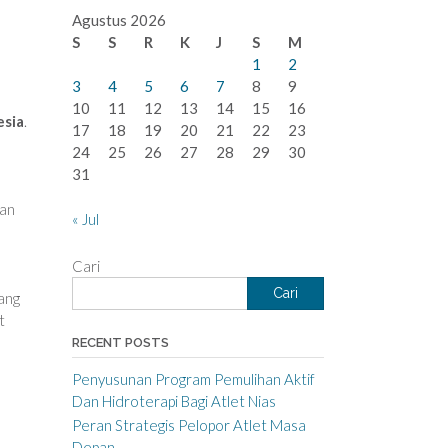
Agustus 2026
S
S
R
K
J
S
M
1
2
3
4
5
6
7
8
9
10
11
12
13
14
15
16
esia
.
17
18
19
20
21
22
23
24
25
26
27
28
29
30
31
kan
« Jul
Cari
Cari
yang
t
RECENT POSTS
Penyusunan Program Pemulihan Aktif
Dan Hidroterapi Bagi Atlet Nias
Peran Strategis Pelopor Atlet Masa
Depan