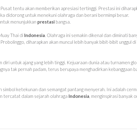
Pusat tentu akan memberikan apresiasi tertinggi. Prestasi ini dihara
reka didorong untuk menekuni olahraga dan berani bermimpi besar.
k untuk menunjukkan
prestasi
bangsa.
 Muay Thai di
Indonesia
. Olahraga ini semakin dikenal dan diminati ban
 Probolinggo, diharapkan akan muncul lebih banyak bibit-bibit unggul di
iri untuk ajang yang lebih tinggi. Kejuaraan dunia atau turnamen glo
angnya tak pernah padam, terus berupaya menghadirkan kebanggaan b
kan simbol ketekunan dan semangat pantang menyerah. Ini adalah cerm
an tercatat dalam sejarah olahraga
Indonesia
, menginspirasi banyak 