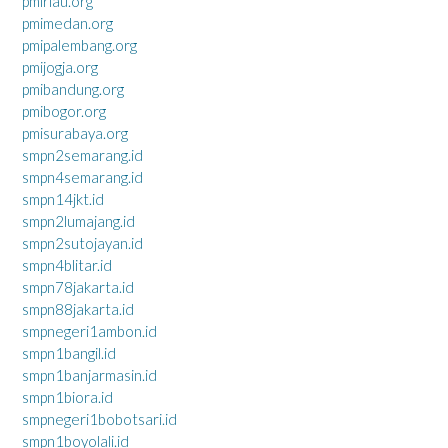
pmiriau.org
pmimedan.org
pmipalembang.org
pmijogja.org
pmibandung.org
pmibogor.org
pmisurabaya.org
smpn2semarang.id
smpn4semarang.id
smpn14jkt.id
smpn2lumajang.id
smpn2sutojayan.id
smpn4blitar.id
smpn78jakarta.id
smpn88jakarta.id
smpnegeri1ambon.id
smpn1bangil.id
smpn1banjarmasin.id
smpn1biora.id
smpnegeri1bobotsari.id
smpn1boyolali.id