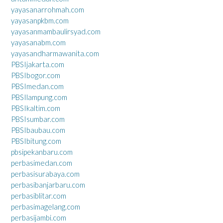
yayasanarrohmah.com
yayasanpkbm.com
yayasanmambaulirsyad.com
yayasanabm.com
yayasandharmawanita.com
PBSIjakarta.com
PBSIbogor.com
PBSImedan.com
PBSIlampung.com
PBSIkaltim.com
PBSIsumbar.com
PBSIbaubau.com
PBSIbitung.com
pbsipekanbaru.com
perbasimedan.com
perbasisurabaya.com
perbasibanjarbaru.com
perbasiblitar.com
perbasimagelang.com
perbasijambi.com