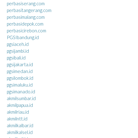
perbasiserang.com
perbasitangerang.com
perbasimalang.com
perbasidepok.com
perbasicirebon.com
PGSIbandung.id
pgsiaceh.id
pgsijambi.id
pgsibali.id
pgsijakarta.id
pgsimedan.id
pgsilombok.id
pgsimaluku.id
pgsimanado.id
akmilsumbar.id
akmilpapua.id
akmilriau.id
akmilntt.id
akmilkalbar.id
akmilkalsel.id