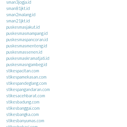
sman3jogja.id
sman81jkt.id
sman2malang.id
sman21jkt.id
puskesmasjakut.id
puskesmasmampang.id
puskesmaspancoran.id
puskesmasmenteng.id
puskesmassenen.id
puskesmaskramatjati.id
puskesmasngambeg.id
stikespacitan.com
stikespamekasan.com
stikespandeglang.com
stikespangandaran.com
stikesacehbarat.com
stikesbadung.com
stikesbanggai.com
stikesbangka.com
stikesbanyumas.com
stikesbekasi.com