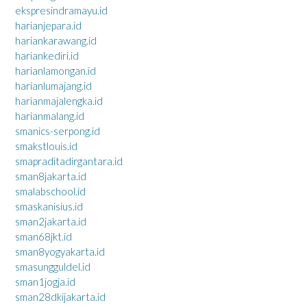
ekspresindramayu.id
harianjepara.id
hariankarawang.id
hariankediri.id
harianlamongan.id
harianlumajang.id
harianmajalengka.id
harianmalang.id
smanics-serpong.id
smakstlouis.id
smapraditadirgantara.id
sman8jakarta.id
smalabschool.id
smaskanisius.id
sman2jakarta.id
sman68jkt.id
sman8yogyakarta.id
smasungguldel.id
sman1jogja.id
sman28dkijakarta.id