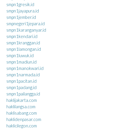
smpn1gresik.id
smpn1jayapura.id
smpn1jember.id
smpnegeri1jepara.id
smpn1karanganyar.id
smpn1kendari.id
smpn1kranggan.id
smpn1lamongan.id
smpn1luwuk.id
smpn1madiun.id
smpn1manokwari.id
smpn1narmada.id
smpn1pacitan.id
smpn1padang.id
smpn1pailangga.id
haklijakarta.com
haklilangsa.com
haklisabang.com
haklidenpasar.com
haklicilegon.com