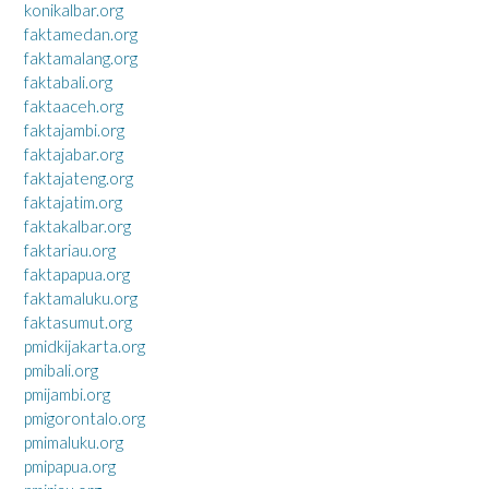
konikalbar.org
faktamedan.org
faktamalang.org
faktabali.org
faktaaceh.org
faktajambi.org
faktajabar.org
faktajateng.org
faktajatim.org
faktakalbar.org
faktariau.org
faktapapua.org
faktamaluku.org
faktasumut.org
pmidkijakarta.org
pmibali.org
pmijambi.org
pmigorontalo.org
pmimaluku.org
pmipapua.org