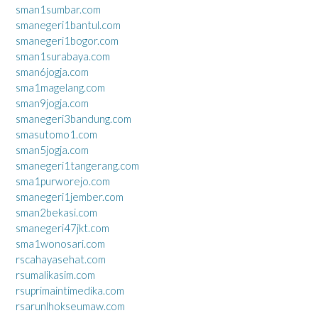
sman1sumbar.com
smanegeri1bantul.com
smanegeri1bogor.com
sman1surabaya.com
sman6jogja.com
sma1magelang.com
sman9jogja.com
smanegeri3bandung.com
smasutomo1.com
sman5jogja.com
smanegeri1tangerang.com
sma1purworejo.com
smanegeri1jember.com
sman2bekasi.com
smanegeri47jkt.com
sma1wonosari.com
rscahayasehat.com
rsumalikasim.com
rsuprimaintimedika.com
rsarunlhokseumaw.com