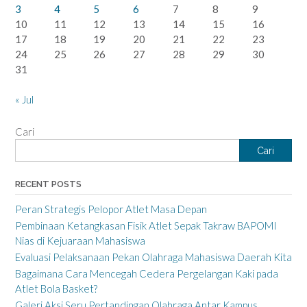
3
4
5
6
7
8
9
10
11
12
13
14
15
16
17
18
19
20
21
22
23
24
25
26
27
28
29
30
31
« Jul
Cari
Cari
RECENT POSTS
Peran Strategis Pelopor Atlet Masa Depan
Pembinaan Ketangkasan Fisik Atlet Sepak Takraw BAPOMI
Nias di Kejuaraan Mahasiswa
Evaluasi Pelaksanaan Pekan Olahraga Mahasiswa Daerah Kita
Bagaimana Cara Mencegah Cedera Pergelangan Kaki pada
Atlet Bola Basket?
Galeri Aksi Seru Pertandingan Olahraga Antar Kampus