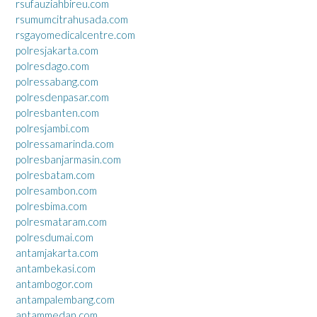
rsufauziahbireu.com
rsumumcitrahusada.com
rsgayomedicalcentre.com
polresjakarta.com
polresdago.com
polressabang.com
polresdenpasar.com
polresbanten.com
polresjambi.com
polressamarinda.com
polresbanjarmasin.com
polresbatam.com
polresambon.com
polresbima.com
polresmataram.com
polresdumai.com
antamjakarta.com
antambekasi.com
antambogor.com
antampalembang.com
antammedan.com