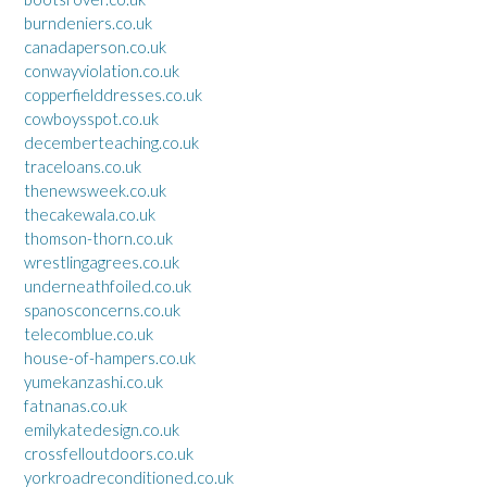
burndeniers.co.uk
canadaperson.co.uk
conwayviolation.co.uk
copperfielddresses.co.uk
cowboysspot.co.uk
decemberteaching.co.uk
traceloans.co.uk
thenewsweek.co.uk
thecakewala.co.uk
thomson-thorn.co.uk
wrestlingagrees.co.uk
underneathfoiled.co.uk
spanosconcerns.co.uk
telecomblue.co.uk
house-of-hampers.co.uk
yumekanzashi.co.uk
fatnanas.co.uk
emilykatedesign.co.uk
crossfelloutdoors.co.uk
yorkroadreconditioned.co.uk