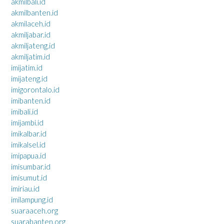
akmilbali.id
akmilbanten.id
akmilaceh.id
akmiljabar.id
akmiljateng.id
akmiljatim.id
imijatim.id
imijateng.id
imigorontalo.id
imibanten.id
imibali.id
imijambi.id
imikalbar.id
imikalsel.id
imipapua.id
imisumbar.id
imisumut.id
imiriau.id
imilampung.id
suaraaceh.org
suarabanten.org