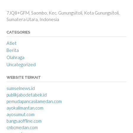
7JQ8+GFM, Saombo, Kec. Gunungsitoli, Kota Gunungsitoli,
Sumatera Utara, Indonesia
CATEGORIES
Atlet
Berita
Olahraga
Uncategorized
WEBSITE TERKAIT
sumselnews.id
publikjabodetabek.id
pemudapancasilamedan.com
ayokalimantan.com
ayosumut.com
bangsaoffline.com
cnbcmedan.com