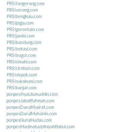
PRSItangerang.com
PRSIserang.com
PRSIbengkulu.com
PRSIjogja.com
PRSIgorontalo.com
PRSIjambi.com
PRSIbandung.com
PRSIbekasi.com
PRSIbogor.com
PRSIcimahi.com
PRSIcirebon.com
PRSIdepok.com
PRSIsukabumi.com
PRSIbanjar.com
ponpesIhyaUlumuddin.com
ponpesJabalRahmah.com
ponpesDarulKhairat.com
ponpesDarulMuhsinin.com
ponpesNurulHudas.com
ponpesMadinatuddiniyahBabul.com