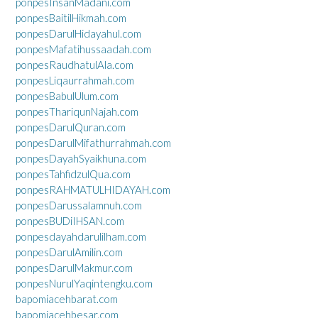
ponpesInsanMadani.com
ponpesBaitilHikmah.com
ponpesDarulHidayahul.com
ponpesMafatihussaadah.com
ponpesRaudhatulAla.com
ponpesLiqaurrahmah.com
ponpesBabulUlum.com
ponpesThariqunNajah.com
ponpesDarulQuran.com
ponpesDarulMifathurrahmah.com
ponpesDayahSyaikhuna.com
ponpesTahfidzulQua.com
ponpesRAHMATULHIDAYAH.com
ponpesDarussalamnuh.com
ponpesBUDiIHSAN.com
ponpesdayahdarulilham.com
ponpesDarulAmilin.com
ponpesDarulMakmur.com
ponpesNurulYaqintengku.com
bapomiacehbarat.com
bapomiacehbesar.com