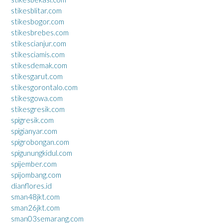
stikesblitar.com
stikesbogor.com
stikesbrebes.com
stikescianjur.com
stikesciamis.com
stikesdemak.com
stikesgarut.com
stikesgorontalo.com
stikesgowa.com
stikesgresik.com
spigresik.com
spigianyar.com
spigrobongan.com
spigunungkidul.com
spijember.com
spijombang.com
dianflores.id
sman48jkt.com
sman26jkt.com
sman03semarang.com