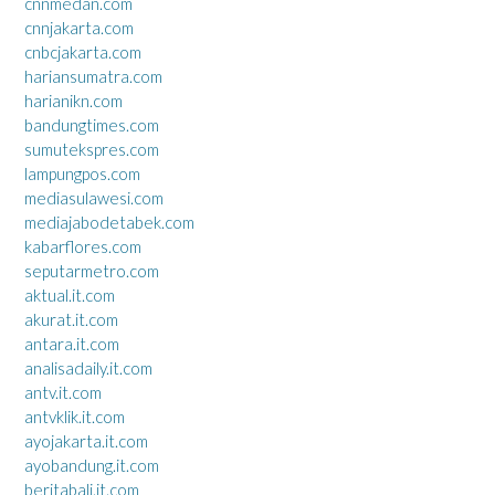
cnnmedan.com
cnnjakarta.com
cnbcjakarta.com
hariansumatra.com
harianikn.com
bandungtimes.com
sumutekspres.com
lampungpos.com
mediasulawesi.com
mediajabodetabek.com
kabarflores.com
seputarmetro.com
aktual.it.com
akurat.it.com
antara.it.com
analisadaily.it.com
antv.it.com
antvklik.it.com
ayojakarta.it.com
ayobandung.it.com
beritabali.it.com