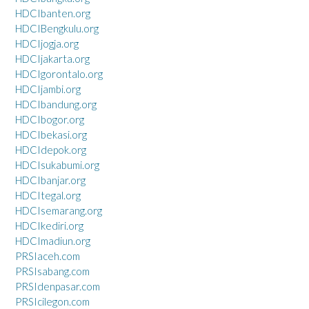
HDCIbanten.org
HDCIBengkulu.org
HDCIjogja.org
HDCIjakarta.org
HDCIgorontalo.org
HDCIjambi.org
HDCIbandung.org
HDCIbogor.org
HDCIbekasi.org
HDCIdepok.org
HDCIsukabumi.org
HDCIbanjar.org
HDCItegal.org
HDCIsemarang.org
HDCIkediri.org
HDCImadiun.org
PRSIaceh.com
PRSIsabang.com
PRSIdenpasar.com
PRSIcilegon.com