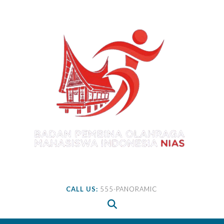
Skip
to
content
CALL US:
555-PANORAMIC