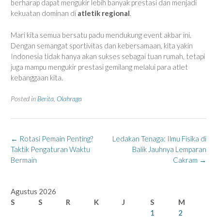
berharap dapat mengukir lebih banyak prestasi dan menjadi
kekuatan dominan di
atletik regional
.
Mari kita semua bersatu padu mendukung event akbar ini.
Dengan semangat sportivitas dan kebersamaan, kita yakin
Indonesia tidak hanya akan sukses sebagai tuan rumah, tetapi
juga mampu mengukir prestasi gemilang melalui para atlet
kebanggaan kita.
Posted in
Berita
,
Olahraga
Post
←
Rotasi Pemain Penting?
Ledakan Tenaga: Ilmu Fisika di
navigation
Taktik Pengaturan Waktu
Balik Jauhnya Lemparan
Bermain
Cakram
→
Agustus 2026
S
S
R
K
J
S
M
1
2