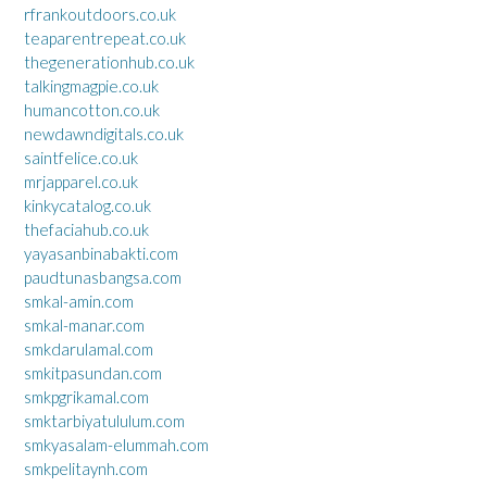
rfrankoutdoors.co.uk
teaparentrepeat.co.uk
thegenerationhub.co.uk
talkingmagpie.co.uk
humancotton.co.uk
newdawndigitals.co.uk
saintfelice.co.uk
mrjapparel.co.uk
kinkycatalog.co.uk
thefaciahub.co.uk
yayasanbinabakti.com
paudtunasbangsa.com
smkal-amin.com
smkal-manar.com
smkdarulamal.com
smkitpasundan.com
smkpgrikamal.com
smktarbiyatululum.com
smkyasalam-elummah.com
smkpelitaynh.com