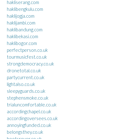
hakliserang.com
haklibengkulu.com
haklijogja.com
haklijambi.com
haklibandung.com
haklibekasi.com
haklibogor.com
perfectperson.co.uk
tourmusicfest.co.uk
strongdemocracy.co.uk
dronetotal.co.uk
partycurrent.co.uk
lightalso.co.uk
sleepyguards.co.uk
stephensmoke.co.uk
trialuncomfortable.co.uk
accordingchapel.co.uk
accordingoversees.co.uk
annoyingfunded.co.uk
belongsthey.co.uk
bootsrover.co.uk