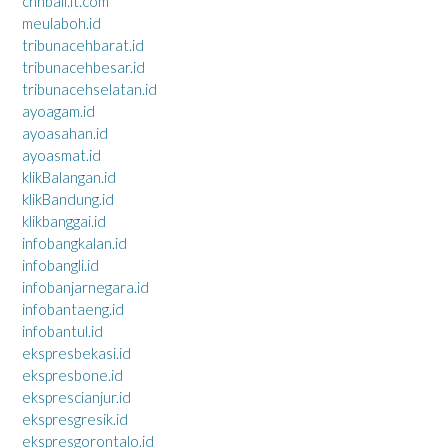
cnnbali.it.com
meulaboh.id
tribunacehbarat.id
tribunacehbesar.id
tribunacehselatan.id
ayoagam.id
ayoasahan.id
ayoasmat.id
klikBalangan.id
klikBandung.id
klikbanggai.id
infobangkalan.id
infobangli.id
infobanjarnegara.id
infobantaeng.id
infobantul.id
ekspresbekasi.id
ekspresbone.id
eksprescianjur.id
ekspresgresik.id
ekspresgorontalo.id