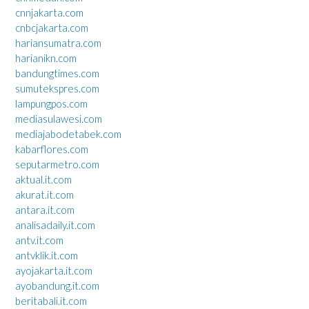
cnnjakarta.com
cnbcjakarta.com
hariansumatra.com
harianikn.com
bandungtimes.com
sumutekspres.com
lampungpos.com
mediasulawesi.com
mediajabodetabek.com
kabarflores.com
seputarmetro.com
aktual.it.com
akurat.it.com
antara.it.com
analisadaily.it.com
antv.it.com
antvklik.it.com
ayojakarta.it.com
ayobandung.it.com
beritabali.it.com