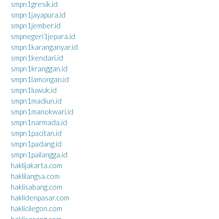
smpn1gresik.id
smpn1jayapura.id
smpn1jember.id
smpnegeri1jepara.id
smpn1karanganyar.id
smpn1kendari.id
smpn1kranggan.id
smpn1lamongan.id
smpn1luwuk.id
smpn1madiun.id
smpn1manokwari.id
smpn1narmada.id
smpn1pacitan.id
smpn1padang.id
smpn1pailangga.id
haklijakarta.com
haklilangsa.com
haklisabang.com
haklidenpasar.com
haklicilegon.com