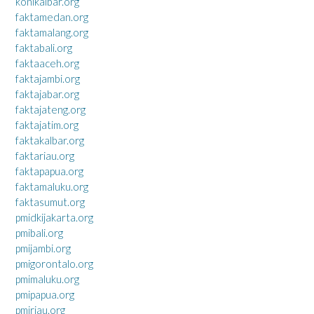
konikalbar.org
faktamedan.org
faktamalang.org
faktabali.org
faktaaceh.org
faktajambi.org
faktajabar.org
faktajateng.org
faktajatim.org
faktakalbar.org
faktariau.org
faktapapua.org
faktamaluku.org
faktasumut.org
pmidkijakarta.org
pmibali.org
pmijambi.org
pmigorontalo.org
pmimaluku.org
pmipapua.org
pmiriau.org