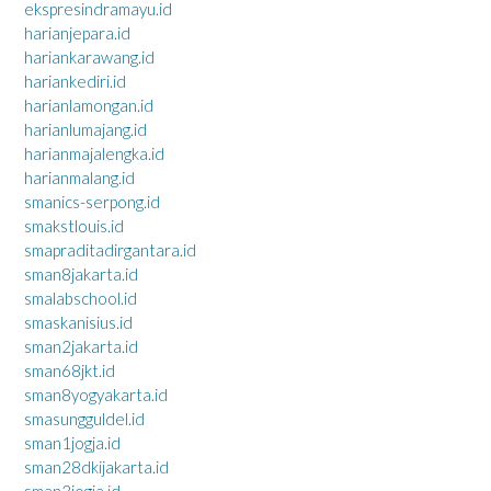
ekspresindramayu.id
harianjepara.id
hariankarawang.id
hariankediri.id
harianlamongan.id
harianlumajang.id
harianmajalengka.id
harianmalang.id
smanics-serpong.id
smakstlouis.id
smapraditadirgantara.id
sman8jakarta.id
smalabschool.id
smaskanisius.id
sman2jakarta.id
sman68jkt.id
sman8yogyakarta.id
smasungguldel.id
sman1jogja.id
sman28dkijakarta.id