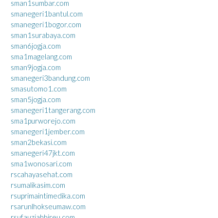
sman1sumbar.com
smanegeri1bantul.com
smanegeri1bogor.com
sman1surabaya.com
sman6jogja.com
sma1magelang.com
sman9jogja.com
smanegeri3bandung.com
smasutomo1.com
sman5jogja.com
smanegeri1tangerang.com
sma1purworejo.com
smanegeri1jember.com
sman2bekasi.com
smanegeri47jkt.com
sma1wonosari.com
rscahayasehat.com
rsumalikasim.com
rsuprimaintimedika.com
rsarunlhokseumaw.com
rsufauziahbireu.com