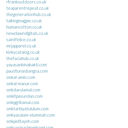
rfrankoutdoors.co.uk
teaparentrepeat.co.uk
thegenerationhub.co.uk
talkingmagpie.co.uk
humancotton.co.uk
newdawndigitals.co.uk
saintfelice.co.uk
mrjapparel.co.uk
kinkycatalog.co.uk
thefaciahub.co.uk
yayasanbinabakti.com
paudtunasbangsa.com
smkal-amin.com
smkal-manar.com
smkdarulamal.com
smkitpasundan.com
smkpgrikamal.com
smktarbiyatululum.com
smkyasalam-elummah.com
smkpelitaynh.com
smkyasinacigombong.com