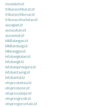
meulaboh.id
tribunacehbarat.id
tribunacehbesar.id
tribunacehselatan.id
ayoagam.id
ayoasahan.id
ayoasmat.id
klikBalangan.id
klikBandung.id
klikbanggai.id
infobangkalan.id
infobangli.id
infobanjarnegara.id
infobantaeng.id
infobantul.id
ekspresbekasi.id
ekspresbone.id
eksprescianjur.id
ekspresgresik.id
ekspresgorontalo.id