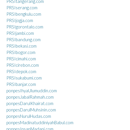
PRSItangerang.com
PRSIserang.com
PRSIbengkulu.com
PRSIjogja.com
PRSIgorontalo.com
PRSIjambi.com
PRSIbandung.com
PRSIbekasi.com
PRSIbogor.com
PRSIcimahi.com
PRSIcirebon.com
PRSIdepok.com
PRSIsukabumi.com
PRSIbanjar.com
ponpesIhyaUlumuddin.com
ponpesJabalRahmah.com
ponpesDarulKhairat.com
ponpesDarulMuhsinin.com
ponpesNurulHudas.com
ponpesMadinatuddiniyahBabul.com
ponpesInsanMadani.com