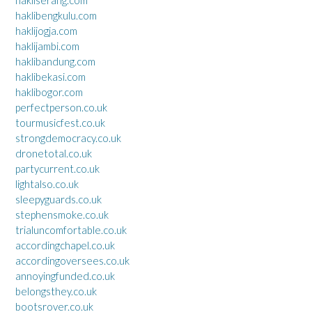
hakliserang.com
haklibengkulu.com
haklijogja.com
haklijambi.com
haklibandung.com
haklibekasi.com
haklibogor.com
perfectperson.co.uk
tourmusicfest.co.uk
strongdemocracy.co.uk
dronetotal.co.uk
partycurrent.co.uk
lightalso.co.uk
sleepyguards.co.uk
stephensmoke.co.uk
trialuncomfortable.co.uk
accordingchapel.co.uk
accordingoversees.co.uk
annoyingfunded.co.uk
belongsthey.co.uk
bootsrover.co.uk