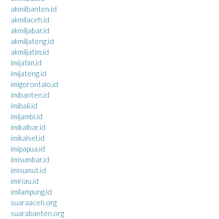
akmilbanten.id
akmilaceh.id
akmiljabar.id
akmiljateng.id
akmiljatim.id
imijatim.id
imijateng.id
imigorontalo.id
imibanten.id
imibali.id
imijambi.id
imikalbar.id
imikalsel.id
imipapua.id
imisumbar.id
imisumut.id
imiriau.id
imilampung.id
suaraaceh.org
suarabanten.org