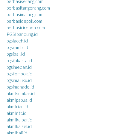
perbasiserang.com
perbasitangerang.com
perbasimalang.com
perbasidepok.com
perbasicirebon.com
PGSIbandung.id
pgsiaceh.id
pgsijambi.id
pgsibali.id
pgsijakarta.id
pgsimedan.id
pgsilombok.id
pgsimaluku.id
pgsimanado.id
akmilsumbar.id
akmilpapua.id
akmilriau.id
akmilntt.id
akmilkalbar.id
akmilkalsel.id
akmilbali.id