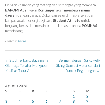
Dengan kesiapan yang matang dan semangat yang membara,
BAPOMI Aceh
yakin
Kontingen
akan
membawa nama
daerah
dengan bangga. Dukungan seluruh masyarakat dan
kampus adalah energi bagi para
Student Athlete
untuk
berjuang keras dan meraih prestasi emas di arena
POMNAS
mendatang.
Posted in
Berita
Post
←
Studi Terbaru: Bagaimana
Bermain dengan Salju: Heli-
navigation
Olahraga Teratur Mengubah
Skiing, Sensasi Meluncur dari
Kualitas Tidur Anda
Puncak Pegunungan
→
Agustus 2026
S
S
R
K
J
S
M
1
2
3
4
5
6
7
8
9