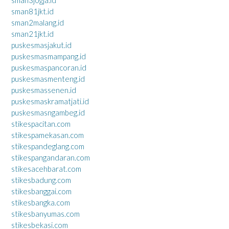
sman3jogja.id
sman81jkt.id
sman2malang.id
sman21jkt.id
puskesmasjakut.id
puskesmasmampang.id
puskesmaspancoran.id
puskesmasmenteng.id
puskesmassenen.id
puskesmaskramatjati.id
puskesmasngambeg.id
stikespacitan.com
stikespamekasan.com
stikespandeglang.com
stikespangandaran.com
stikesacehbarat.com
stikesbadung.com
stikesbanggai.com
stikesbangka.com
stikesbanyumas.com
stikesbekasi.com