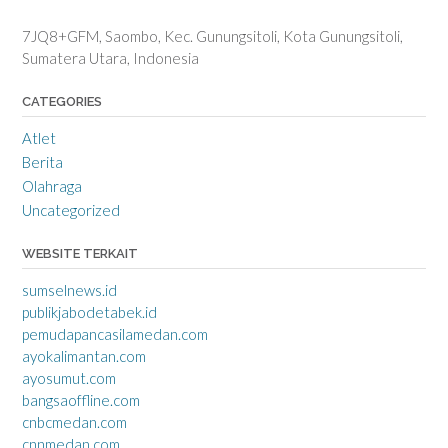
7JQ8+GFM, Saombo, Kec. Gunungsitoli, Kota Gunungsitoli,
Sumatera Utara, Indonesia
CATEGORIES
Atlet
Berita
Olahraga
Uncategorized
WEBSITE TERKAIT
sumselnews.id
publikjabodetabek.id
pemudapancasilamedan.com
ayokalimantan.com
ayosumut.com
bangsaoffline.com
cnbcmedan.com
cnnmedan.com