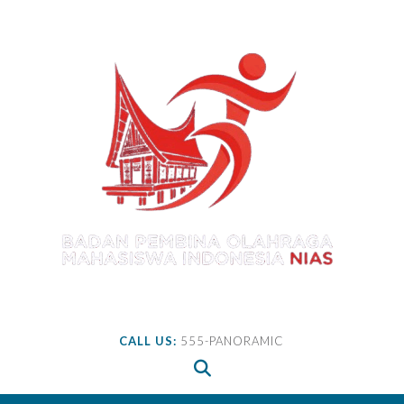
Skip
to
content
CALL US:
555-PANORAMIC