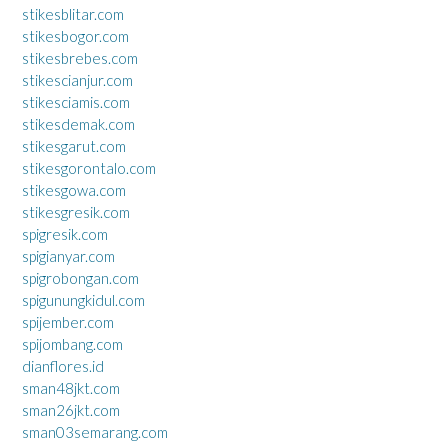
stikesblitar.com
stikesbogor.com
stikesbrebes.com
stikescianjur.com
stikesciamis.com
stikesdemak.com
stikesgarut.com
stikesgorontalo.com
stikesgowa.com
stikesgresik.com
spigresik.com
spigianyar.com
spigrobongan.com
spigunungkidul.com
spijember.com
spijombang.com
dianflores.id
sman48jkt.com
sman26jkt.com
sman03semarang.com