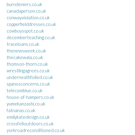
burndeniers.co.uk
canadaperson.co.uk
conwayviolation.co.uk
copperfielddresses.co.uk
cowboysspot.co.uk
decemberteaching.co.uk
traceloans.co.uk
thenewsweek.co.uk
thecakewala.co.uk
thomson-thorn.co.uk
wrestlingagrees.co.uk
underneathfoiled.co.uk
spanosconcerns.co.uk
telecomblue.co.uk
house-of-hampers.co.uk
yumekanzashi.co.uk
fatnanas.co.uk
emilykatedesign.co.uk
crossfelloutdoors.co.uk
yorkroadreconditioned.co.uk