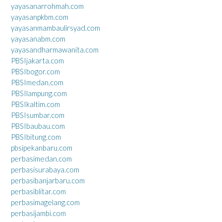
yayasanarrohmah.com
yayasanpkbm.com
yayasanmambaulirsyad.com
yayasanabm.com
yayasandharmawanita.com
PBSIjakarta.com
PBSIbogor.com
PBSImedan.com
PBSIlampung.com
PBSIkaltim.com
PBSIsumbar.com
PBSIbaubau.com
PBSIbitung.com
pbsipekanbaru.com
perbasimedan.com
perbasisurabaya.com
perbasibanjarbaru.com
perbasiblitar.com
perbasimagelang.com
perbasijambi.com