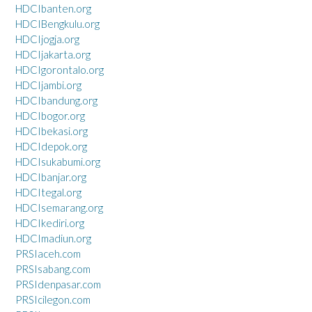
HDCIbanten.org
HDCIBengkulu.org
HDCIjogja.org
HDCIjakarta.org
HDCIgorontalo.org
HDCIjambi.org
HDCIbandung.org
HDCIbogor.org
HDCIbekasi.org
HDCIdepok.org
HDCIsukabumi.org
HDCIbanjar.org
HDCItegal.org
HDCIsemarang.org
HDCIkediri.org
HDCImadiun.org
PRSIaceh.com
PRSIsabang.com
PRSIdenpasar.com
PRSIcilegon.com