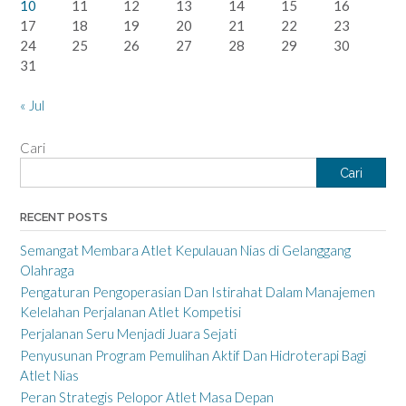
10
11
12
13
14
15
16
17
18
19
20
21
22
23
24
25
26
27
28
29
30
31
« Jul
Cari
Cari
RECENT POSTS
Semangat Membara Atlet Kepulauan Nias di Gelanggang
Olahraga
Pengaturan Pengoperasian Dan Istirahat Dalam Manajemen
Kelelahan Perjalanan Atlet Kompetisi
Perjalanan Seru Menjadi Juara Sejati
Penyusunan Program Pemulihan Aktif Dan Hidroterapi Bagi
Atlet Nias
Peran Strategis Pelopor Atlet Masa Depan