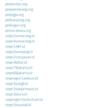
pmimedan.org
pmipalembang.org
pmijogja.org
pmibandung.org
pmibogor.org
pmisurabaya.org
smpn2semarang.id
smpn4semarang.id
smpn14jkt.id
smpn2lumajang.id
smpn2sutojayan.id
smpn4blitar.id
smpn78jakarta.id
smpn88jakarta.id
smpnegeri1ambon.id
smpn1bangil.id
smpn1banjarmasin.id
smpn1biora.id
smpnegeri1bobotsari.id
smpn1boyolali.id