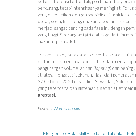
Setelah fondasi terbentuk, pembinaan bergerak 
berkurang, tetapi intensitasnya meningkat. Fokus 
yang disesuaikan dengan spesialisasi jarak lari atle
detail, seringkali menggunakan video analisis unt
menjadi sangat penting pada fase ini, dengan pen
yang tinggi. Seorang ahli gizi olahraga dari tim 
makanan para atlet.
Terakhir, fase
puncak
atau kompetisi adalah tujuan 
diatur untuk mencapai kondisi fisik dan mental op
pengurangan volume latihan (
tapering
) dan peningk
strategi mengatasi tekanan. Hasil dari penerapan m
27 Oktober 2024 di Stadion Sriwedari, Solo, di 
yang terencana dan sistematis, setiap atlet memi
prestasi
.
Posted in
Atlet
,
Olahraga
Post
←
Mengontrol Bola: Skill Fundamental dalam Polo