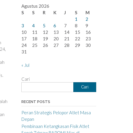
Agustus 2026
S
S
R
K
J
S
M
1
2
3
4
5
6
7
8
9
10
11
12
13
14
15
16
17
18
19
20
21
22
23
n
24
25
26
27
28
29
30
024,
31
uah
« Jul
s.
Cari
Cari
alah
RECENT POSTS
Peran Strategis Pelopor Atlet Masa
han
Depan
Pembinaan Ketangkasan Fisik Atlet
Sepak Takraw BAPOMI Nias di