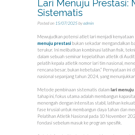
Lari Menuju Prestasi
Sistematis
Posted on
15/07/2025
by
admin
Mewujudkan potensi atlet lari menjadi kenyataan
menuju prestasi
bukan sekadar mengandalkan bak
terukur. Ini melibatkan kombinasi latihan fisik, te
dalam sebuah seminar kepelatihan atletik di Audi
pelatih kepala atletik nomor lari tim nasional, me
rencana besar, bukan kebetulan.” Pernyataan ini d
nasional sepanjang tahun 2024, yang menunjukkan 
Metode pembinaan sistematis dalam
lari menuju
tahap ini, fokus utama adalah membangun kapasitas a
menengah dengan intensitas stabil, latihan kekuat
fase krusial untuk membangun daya tahan dan mence
Pelatihan Atletik Nasional pada 10 November 2024
fondasi sebelum masuk ke program spesifik.