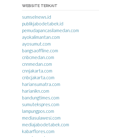
WEBSITE TERKAIT
sumselnews.id
publikjabodetabek.id
pemudapancasilamedan.com
ayokalimantan.com
ayosumut.com
bangsaoffline.com
cnbcmedan.com
cnnmedan.com
cnnjakarta.com
cnbcjakarta.com
hariansumatra.com
harianikn.com
bandungtimes.com
sumutekspres.com
lampungpos.com
mediasulawesi.com
mediajabodetabek.com
kabarflores.com