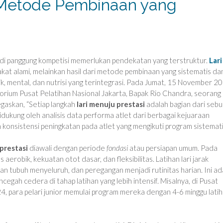
: Metode Pembinaan yang
 di panggung kompetisi memerlukan pendekatan yang terstruktur.
Lari
at alami, melainkan hasil dari metode pembinaan yang sistematis da
knik, mental, dan nutrisi yang terintegrasi. Pada Jumat, 15 November 2
torium Pusat Pelatihan Nasional Jakarta, Bapak Rio Chandra, seorang
negaskan, “Setiap langkah
lari menuju prestasi
adalah bagian dari seb
idukung oleh analisis data performa atlet dari berbagai kejuaraan
konsistensi peningkatan pada atlet yang mengikuti program sistemati
 prestasi
diawali dengan periode
fondasi
atau persiapan umum. Pada
erobik, kekuatan otot dasar, dan fleksibilitas. Latihan lari jarak
an tubuh menyeluruh, dan peregangan menjadi rutinitas harian. Ini ad
gah cedera di tahap latihan yang lebih intensif. Misalnya, di Pusat
, para pelari junior memulai program mereka dengan 4-6 minggu lati