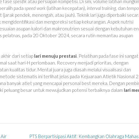
ke fase
spesifik
atau persiapan kompetisi. Di sini, volume latihan mungki
beralih pada
speed work
(latihan kecepatan),
interval training
, dan
tempo
t (jarak pendek, menengah, atau jauh). Teknik lari juga diperbaiki secar
uk mengidentifikasi dan mengoreksi setiap kekurangan. Aspek nutrisi
yesuaian asupan kalori dan makronutrien sesuai dengan kebutuhan en
medis pelatnas, pada 20 Oktober 2024, secara rutin memantau asupan
akhir dari setiap
lari menuju prestasi
. Pelatihan pada fase ini sangat
timal saat hari-H perlombaan. Recovery menjadi prioritas, dengan
atan kualitas tidur. Mental juara juga diasah melalui visualisasi dan
etode sistematis ini terlihat jelas pada Kejuaraan Atletik Nasional 2
mana banyak atlet yang mencapai personal best mereka. Dengan pemb
liki peluang besar untuk mewujudkan potensi terbaiknya dalam
lari me
 Air
PTS Berpartisipasi Aktif: Kembangkan Olahraga Maha