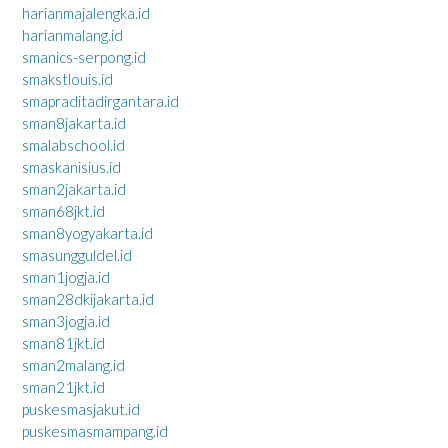
harianmajalengka.id
harianmalang.id
smanics-serpong.id
smakstlouis.id
smapraditadirgantara.id
sman8jakarta.id
smalabschool.id
smaskanisius.id
sman2jakarta.id
sman68jkt.id
sman8yogyakarta.id
smasungguldel.id
sman1jogja.id
sman28dkijakarta.id
sman3jogja.id
sman81jkt.id
sman2malang.id
sman21jkt.id
puskesmasjakut.id
puskesmasmampang.id