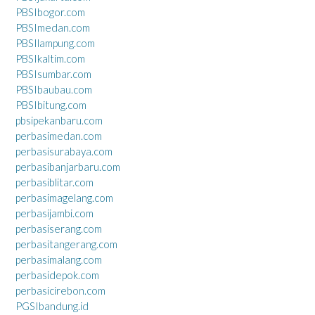
PBSIbogor.com
PBSImedan.com
PBSIlampung.com
PBSIkaltim.com
PBSIsumbar.com
PBSIbaubau.com
PBSIbitung.com
pbsipekanbaru.com
perbasimedan.com
perbasisurabaya.com
perbasibanjarbaru.com
perbasiblitar.com
perbasimagelang.com
perbasijambi.com
perbasiserang.com
perbasitangerang.com
perbasimalang.com
perbasidepok.com
perbasicirebon.com
PGSIbandung.id