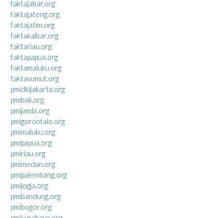
faktajabar.org
faktajateng.org
faktajatim.org
faktakalbar.org
faktariau.org
faktapapua.org
faktamaluku.org
faktasumut.org
pmidkijakarta.org
pmibali.org
pmijambi.org
pmigorontalo.org
pmimaluku.org
pmipapua.org
pmiriau.org
pmimedan.org
pmipalembang.org
pmijogja.org
pmibandung.org
pmibogor.org
pmisurabaya.org