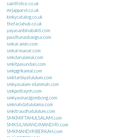
saintfelice.co.uk
mrjapparel.co.uk
kinkycatalog.co.uk
thefaciahub.co.uk
yayasanbinabakti.com
paudtunasbangsa.com
smkal-amin.com
smkal-manar.com
smkdarulamal.com
smkitpasundan.com
smkpgrikamal.com
smktarbiyatululum.com
smkyasalam-elummah.com
smkpelitaynh.com
smkyasinacigombong.com
smknahdatululama.com
smkitraudhatululum.com
SMKMIFTAHULSALAM.com
SMKSILIWANGIMANDIRI.com
SMKMANDIRIBERKAH.com