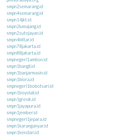
smpn2semarang.id
smpn4semarang.id
smpn14jkt.id
smpn2lumajang.id
smpn2sutojayan.id
smpn4blitar.id
smpn78jakarta.id
smpn88jakarta.id
smpnegeri1ambon.id
smpn1bangil.id
smpn1banjarmasin.id
smpn1biora.id
smpnegeri1bobotsari.id
smpn1boyolali.id
smpn1gresik.id
smpn1jayapura.id
smpn1jember.id
smpnegeri1jepara.id
smpn1karanganyar.id
smpn1kendari.id