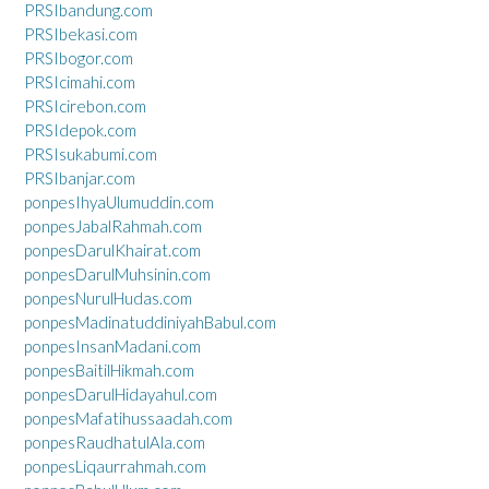
PRSIbandung.com
PRSIbekasi.com
PRSIbogor.com
PRSIcimahi.com
PRSIcirebon.com
PRSIdepok.com
PRSIsukabumi.com
PRSIbanjar.com
ponpesIhyaUlumuddin.com
ponpesJabalRahmah.com
ponpesDarulKhairat.com
ponpesDarulMuhsinin.com
ponpesNurulHudas.com
ponpesMadinatuddiniyahBabul.com
ponpesInsanMadani.com
ponpesBaitilHikmah.com
ponpesDarulHidayahul.com
ponpesMafatihussaadah.com
ponpesRaudhatulAla.com
ponpesLiqaurrahmah.com