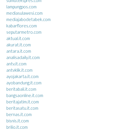
sumutekspres.com
lampungpos.com
mediasulawesi.com
mediajabodetabek.com
kabarflores.com
seputarmetro.com
aktual.it.com
akurat.it.com
antara.it.com
analisadaily.it.com
antv.it.com
antvklik.it.com
ayojakarta.it.com
ayobandung.it.com
beritabali.it.com
bangsaonline.it.com
beritajatim.it.com
beritasatu.it.com
bernas.it.com
bisnis.it.com
brilio.it.com