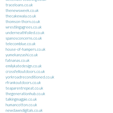
traceloans.co.uk
thenewsweek.co.uk
thecakewala.co.uk
thomson-thorn.co.uk
wrestlingagrees.co.uk
underneathfoiled.co.uk
spanosconcerns.co.uk
telecomblue.co.uk
house-of-hampers.co.uk
yumekanzashi.co.uk
fatnanas.co.uk
emilykatedesign.co.uk
crossfelloutdoors.co.uk
yorkroadreconditioned.co.uk
rfrankoutdoors.co.uk
teaparentrepeat.co.uk
thegenerationhub.co.uk
talkingmagpie.co.uk
humancotton.co.uk
newdawndigitals.co.uk