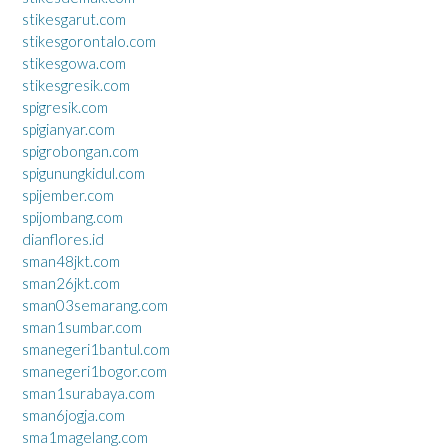
stikesgarut.com
stikesgorontalo.com
stikesgowa.com
stikesgresik.com
spigresik.com
spigianyar.com
spigrobongan.com
spigunungkidul.com
spijember.com
spijombang.com
dianflores.id
sman48jkt.com
sman26jkt.com
sman03semarang.com
sman1sumbar.com
smanegeri1bantul.com
smanegeri1bogor.com
sman1surabaya.com
sman6jogja.com
sma1magelang.com