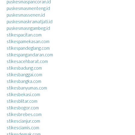
puskesmaspancoran.id
puskesmasmenteng.id
puskesmassenen.id
puskesmaskramatjati.id
puskesmasngambeg.id
stikespacitan.com
stikespamekasan.com
stikespandeglang.com
stikespangandaran.com
stikesacehbarat.com
stikesbadung.com
stikesbanggai.com
stikesbangka.com
stikesbanyumas.com
stikesbekasi.com
stikesblitar.com
stikesbogor.com
stikesbrebes.com
stikescianjur.com
stikesciamis.com
stikesdemak.com