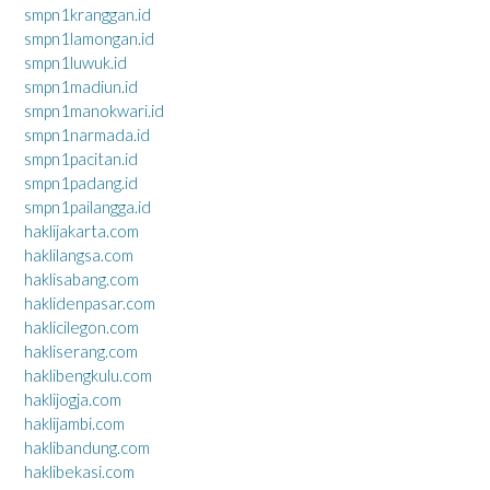
smpn1kranggan.id
smpn1lamongan.id
smpn1luwuk.id
smpn1madiun.id
smpn1manokwari.id
smpn1narmada.id
smpn1pacitan.id
smpn1padang.id
smpn1pailangga.id
haklijakarta.com
haklilangsa.com
haklisabang.com
haklidenpasar.com
haklicilegon.com
hakliserang.com
haklibengkulu.com
haklijogja.com
haklijambi.com
haklibandung.com
haklibekasi.com