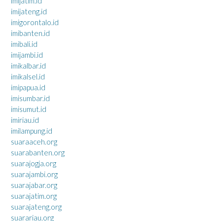
imijatim.id
imijateng.id
imigorontalo.id
imibanten.id
imibali.id
imijambi.id
imikalbar.id
imikalsel.id
imipapua.id
imisumbar.id
imisumut.id
imiriau.id
imilampung.id
suaraaceh.org
suarabanten.org
suarajogja.org
suarajambi.org
suarajabar.org
suarajatim.org
suarajateng.org
suarariau.org