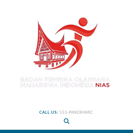
Skip
to
content
CALL US:
555-PANORAMIC