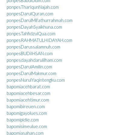
ponpesBabulUlum.com
ponpesThariqunNajah.com
ponpesDarulQuran.com
ponpesDarulMifathurrahmah.com
ponpesDayahSyaikhuna.com
ponpesTahfidzulQua.com
ponpesRAHMATULHIDAYAH.com
ponpesDarussalamnuh.com
ponpesBUDiIHSAN.com
ponpesdayahdarulilham.com
ponpesDarulAmilin.com
ponpesDarulMakmur.com
ponpesNurulYaqintengku.com
bapomiacehbarat.com
bapomiacehbesar.com
bapomiacehtimur.com
bapomibireuen.com
bapomigayolues.com
bapomipidie.com
bapomisimeulue.com
bapomiasahan.com