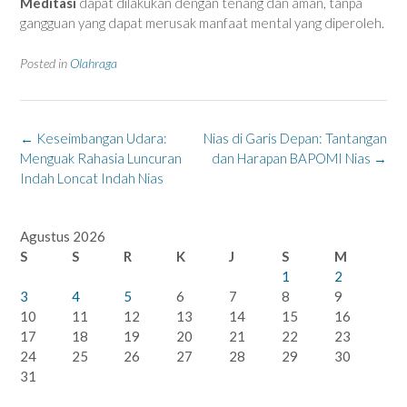
Meditasi
dapat dilakukan dengan tenang dan aman, tanpa
gangguan yang dapat merusak manfaat mental yang diperoleh.
Posted in
Olahraga
Post
←
Keseimbangan Udara:
Nias di Garis Depan: Tantangan
navigation
Menguak Rahasia Luncuran
dan Harapan BAPOMI Nias
→
Indah Loncat Indah Nias
Agustus 2026
S
S
R
K
J
S
M
1
2
3
4
5
6
7
8
9
10
11
12
13
14
15
16
17
18
19
20
21
22
23
24
25
26
27
28
29
30
31