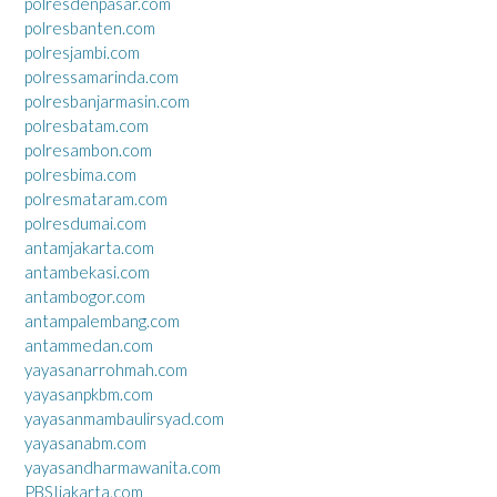
polresdenpasar.com
polresbanten.com
polresjambi.com
polressamarinda.com
polresbanjarmasin.com
polresbatam.com
polresambon.com
polresbima.com
polresmataram.com
polresdumai.com
antamjakarta.com
antambekasi.com
antambogor.com
antampalembang.com
antammedan.com
yayasanarrohmah.com
yayasanpkbm.com
yayasanmambaulirsyad.com
yayasanabm.com
yayasandharmawanita.com
PBSIjakarta.com