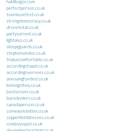
haklibogor.com
perfectperson.co.uk
tourmusicfest.co.uk
strongdemocracy.co.uk
dronetotal.co.uk
partycurrent.co.uk
lightalso.co.uk
sleepyguards.co.uk
stephensmoke.co.uk
trialuncomfortable.co.uk
accordingchapel.co.uk
accordingoversees.co.uk
annoyingfunded.co.uk
belongsthey.co.uk
bootsrover.co.uk
burndeniers.co.uk
canadaperson.co.uk
conwayviolation.co.uk
copperfielddresses.co.uk
cowboysspot.co.uk
decemberteaching.co.uk