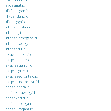
ayoasmat.id
klikBalangan.id
klikBandung.id
klikbanggai.id
infobangkalan.id
infobangli.id
infobanjarnegara.id
infobantaeng.id
infobantul.id
ekspresbekasi.id
ekspresbone.id
eksprescianjur.id
ekspresgresik.id
ekspresgorontalo.id
ekspresindramayu.id
harianjepara.id
hariankarawang.id
hariankediri.id
harianlamongan.id
harianlumajang.id