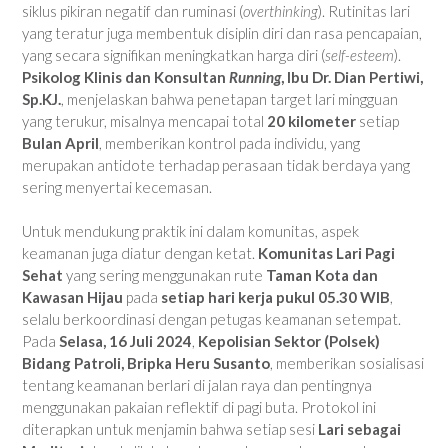
siklus pikiran negatif dan ruminasi (
overthinking
). Rutinitas lari
yang teratur juga membentuk disiplin diri dan rasa pencapaian,
yang secara signifikan meningkatkan harga diri (
self-esteem
).
Psikolog Klinis dan Konsultan
Running
, Ibu Dr. Dian Pertiwi,
Sp.KJ.
, menjelaskan bahwa penetapan target lari mingguan
yang terukur, misalnya mencapai total
20 kilometer
setiap
Bulan April
, memberikan kontrol pada individu, yang
merupakan antidote terhadap perasaan tidak berdaya yang
sering menyertai kecemasan.
Untuk mendukung praktik ini dalam komunitas, aspek
keamanan juga diatur dengan ketat.
Komunitas Lari Pagi
Sehat
yang sering menggunakan rute
Taman Kota dan
Kawasan Hijau
pada
setiap hari kerja pukul 05.30 WIB
,
selalu berkoordinasi dengan petugas keamanan setempat.
Pada
Selasa, 16 Juli 2024
,
Kepolisian Sektor (Polsek)
Bidang Patroli, Bripka Heru Susanto
, memberikan sosialisasi
tentang keamanan berlari di jalan raya dan pentingnya
menggunakan pakaian reflektif di pagi buta. Protokol ini
diterapkan untuk menjamin bahwa setiap sesi
Lari sebagai