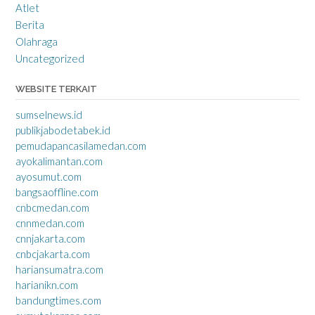
Atlet
Berita
Olahraga
Uncategorized
WEBSITE TERKAIT
sumselnews.id
publikjabodetabek.id
pemudapancasilamedan.com
ayokalimantan.com
ayosumut.com
bangsaoffline.com
cnbcmedan.com
cnnmedan.com
cnnjakarta.com
cnbcjakarta.com
hariansumatra.com
harianikn.com
bandungtimes.com