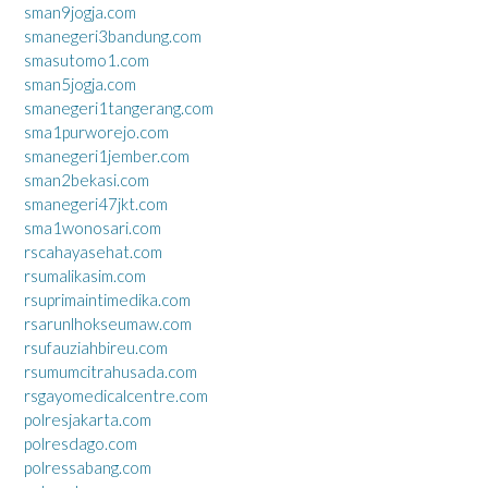
sman9jogja.com
smanegeri3bandung.com
smasutomo1.com
sman5jogja.com
smanegeri1tangerang.com
sma1purworejo.com
smanegeri1jember.com
sman2bekasi.com
smanegeri47jkt.com
sma1wonosari.com
rscahayasehat.com
rsumalikasim.com
rsuprimaintimedika.com
rsarunlhokseumaw.com
rsufauziahbireu.com
rsumumcitrahusada.com
rsgayomedicalcentre.com
polresjakarta.com
polresdago.com
polressabang.com