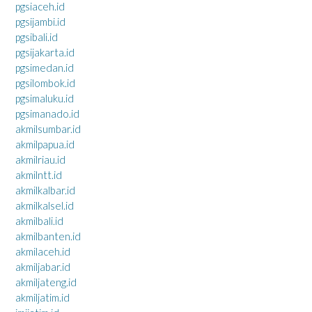
pgsiaceh.id
pgsijambi.id
pgsibali.id
pgsijakarta.id
pgsimedan.id
pgsilombok.id
pgsimaluku.id
pgsimanado.id
akmilsumbar.id
akmilpapua.id
akmilriau.id
akmilntt.id
akmilkalbar.id
akmilkalsel.id
akmilbali.id
akmilbanten.id
akmilaceh.id
akmiljabar.id
akmiljateng.id
akmiljatim.id