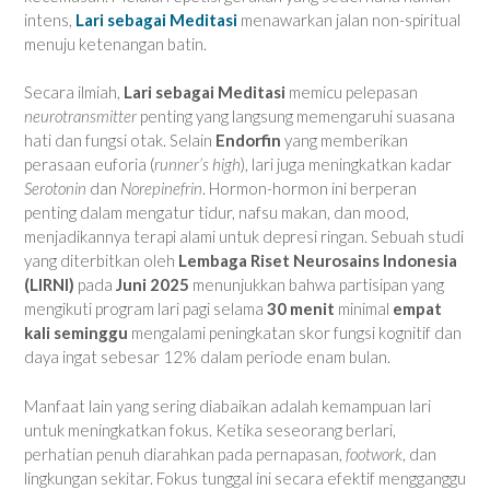
intens,
Lari sebagai Meditasi
menawarkan jalan non-spiritual
menuju ketenangan batin.
Secara ilmiah,
Lari sebagai Meditasi
memicu pelepasan
neurotransmitter
penting yang langsung memengaruhi suasana
hati dan fungsi otak. Selain
Endorfin
yang memberikan
perasaan euforia (
runner’s high
), lari juga meningkatkan kadar
Serotonin
dan
Norepinefrin
. Hormon-hormon ini berperan
penting dalam mengatur tidur, nafsu makan, dan mood,
menjadikannya terapi alami untuk depresi ringan. Sebuah studi
yang diterbitkan oleh
Lembaga Riset Neurosains Indonesia
(LIRNI)
pada
Juni 2025
menunjukkan bahwa partisipan yang
mengikuti program lari pagi selama
30 menit
minimal
empat
kali seminggu
mengalami peningkatan skor fungsi kognitif dan
daya ingat sebesar 12% dalam periode enam bulan.
Manfaat lain yang sering diabaikan adalah kemampuan lari
untuk meningkatkan fokus. Ketika seseorang berlari,
perhatian penuh diarahkan pada pernapasan,
footwork
, dan
lingkungan sekitar. Fokus tunggal ini secara efektif mengganggu