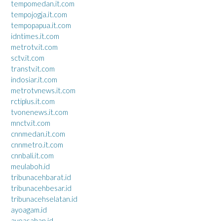
tempomedan.it.com
tempojogja.it.com
tempopapua.it.com
idntimes.it.com
metrotv.it.com
sctv.it.com
transtv.it.com
indosiar.it.com
metrotvnews.it.com
rctiplus.it.com
tvonenews.it.com
mnctv.it.com
cnnmedan.it.com
cnnmetro.it.com
cnnbali.it.com
meulaboh.id
tribunacehbarat.id
tribunacehbesar.id
tribunacehselatan.id
ayoagam.id
ayoasahan.id