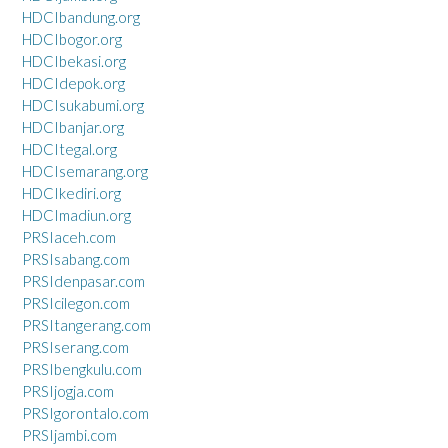
HDCIbandung.org
HDCIbogor.org
HDCIbekasi.org
HDCIdepok.org
HDCIsukabumi.org
HDCIbanjar.org
HDCItegal.org
HDCIsemarang.org
HDCIkediri.org
HDCImadiun.org
PRSIaceh.com
PRSIsabang.com
PRSIdenpasar.com
PRSIcilegon.com
PRSItangerang.com
PRSIserang.com
PRSIbengkulu.com
PRSIjogja.com
PRSIgorontalo.com
PRSIjambi.com