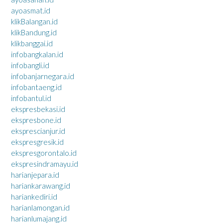
ayoasmat.id
klikBalangan.id
klikBandung.id
klikbanggai.id
infobangkalan.id
infobangli.id
infobanjarnegara.id
infobantaeng.id
infobantul.id
ekspresbekasi.id
ekspresbone.id
eksprescianjur.id
ekspresgresik.id
ekspresgorontalo.id
ekspresindramayu.id
harianjepara.id
hariankarawang.id
hariankediri.id
harianlamongan.id
harianlumajang.id