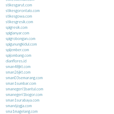
stikesgarut.com
stikesgorontalo.com
stikesgowa.com
stikesgresik.com
spigresik.com
spigianyar.com
spigrobongan.com
spigunungkidul.com
spijember.com
spijombang.com
dianflores.id
sman48jkt.com
sman26jkt.com
sman03semarang.com
sman1sumbar.com
smanegeri1bantul.com
smanegeri1bogor.com
sman1surabaya.com
sman6jogja.com
sma1magelang.com