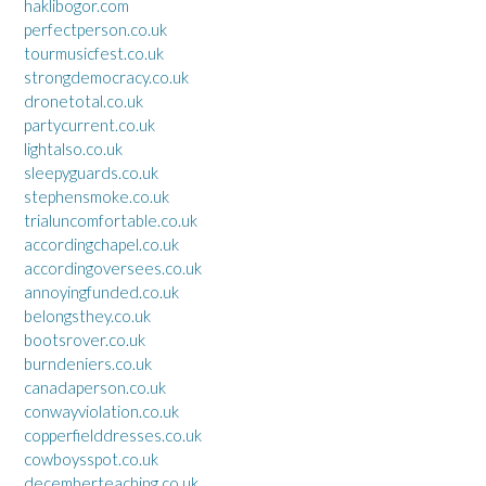
haklibogor.com
perfectperson.co.uk
tourmusicfest.co.uk
strongdemocracy.co.uk
dronetotal.co.uk
partycurrent.co.uk
lightalso.co.uk
sleepyguards.co.uk
stephensmoke.co.uk
trialuncomfortable.co.uk
accordingchapel.co.uk
accordingoversees.co.uk
annoyingfunded.co.uk
belongsthey.co.uk
bootsrover.co.uk
burndeniers.co.uk
canadaperson.co.uk
conwayviolation.co.uk
copperfielddresses.co.uk
cowboysspot.co.uk
decemberteaching.co.uk