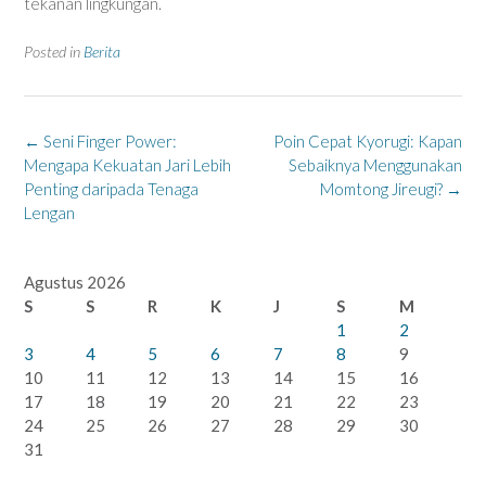
tekanan lingkungan.
Posted in
Berita
Post
←
Seni Finger Power:
Poin Cepat Kyorugi: Kapan
navigation
Mengapa Kekuatan Jari Lebih
Sebaiknya Menggunakan
Penting daripada Tenaga
Momtong Jireugi?
→
Lengan
Agustus 2026
S
S
R
K
J
S
M
1
2
3
4
5
6
7
8
9
10
11
12
13
14
15
16
17
18
19
20
21
22
23
24
25
26
27
28
29
30
31