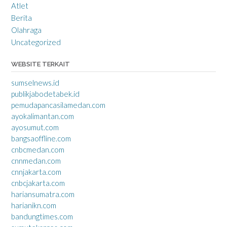
Atlet
Berita
Olahraga
Uncategorized
WEBSITE TERKAIT
sumselnews.id
publikjabodetabek.id
pemudapancasilamedan.com
ayokalimantan.com
ayosumut.com
bangsaoffline.com
cnbcmedan.com
cnnmedan.com
cnnjakarta.com
cnbcjakarta.com
hariansumatra.com
harianikn.com
bandungtimes.com