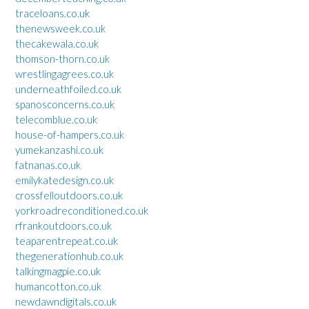
traceloans.co.uk
thenewsweek.co.uk
thecakewala.co.uk
thomson-thorn.co.uk
wrestlingagrees.co.uk
underneathfoiled.co.uk
spanosconcerns.co.uk
telecomblue.co.uk
house-of-hampers.co.uk
yumekanzashi.co.uk
fatnanas.co.uk
emilykatedesign.co.uk
crossfelloutdoors.co.uk
yorkroadreconditioned.co.uk
rfrankoutdoors.co.uk
teaparentrepeat.co.uk
thegenerationhub.co.uk
talkingmagpie.co.uk
humancotton.co.uk
newdawndigitals.co.uk