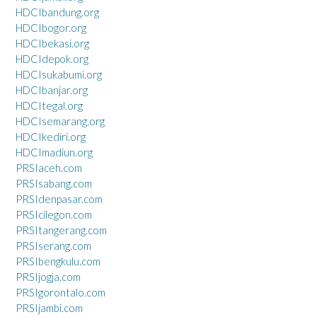
HDCIbandung.org
HDCIbogor.org
HDCIbekasi.org
HDCIdepok.org
HDCIsukabumi.org
HDCIbanjar.org
HDCItegal.org
HDCIsemarang.org
HDCIkediri.org
HDCImadiun.org
PRSIaceh.com
PRSIsabang.com
PRSIdenpasar.com
PRSIcilegon.com
PRSItangerang.com
PRSIserang.com
PRSIbengkulu.com
PRSIjogja.com
PRSIgorontalo.com
PRSIjambi.com