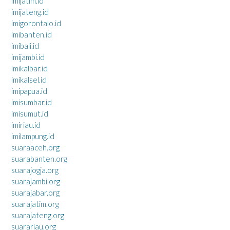
imijatim.id
imijateng.id
imigorontalo.id
imibanten.id
imibali.id
imijambi.id
imikalbar.id
imikalsel.id
imipapua.id
imisumbar.id
imisumut.id
imiriau.id
imilampung.id
suaraaceh.org
suarabanten.org
suarajogja.org
suarajambi.org
suarajabar.org
suarajatim.org
suarajateng.org
suarariau.org