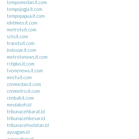
tempomedan.it.com
tempojogja.it.com
tempopapua.it.com
idntimes.it.com
metrotv.it.com
sctv.it.com
transtv.it.com
indosiar.it.com
metrotvnews.it.com
rctiplus.it.com
tvonenews.it.com
mnctv.it.com
cnnmedan.it.com
cnnmetro.it.com
cnnbali.it.com
meulaboh.id
tribunacehbarat.id
tribunacehbesar.id
tribunacehselatan.id
ayoagam.id
ayoasahan.id