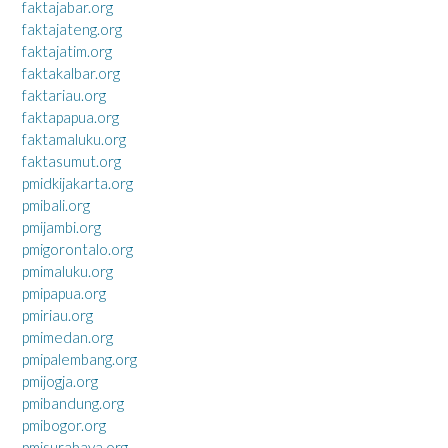
faktajabar.org
faktajateng.org
faktajatim.org
faktakalbar.org
faktariau.org
faktapapua.org
faktamaluku.org
faktasumut.org
pmidkijakarta.org
pmibali.org
pmijambi.org
pmigorontalo.org
pmimaluku.org
pmipapua.org
pmiriau.org
pmimedan.org
pmipalembang.org
pmijogja.org
pmibandung.org
pmibogor.org
pmisurabaya.org