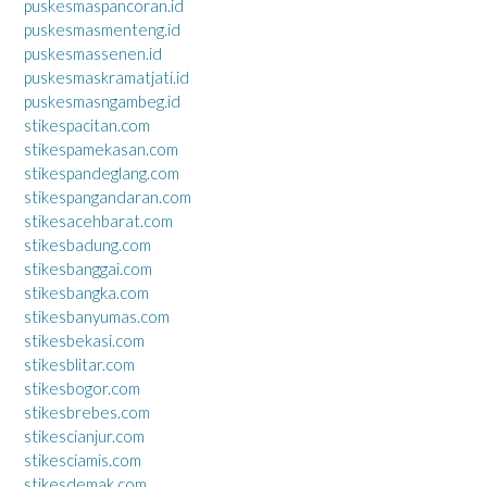
puskesmaspancoran.id
puskesmasmenteng.id
puskesmassenen.id
puskesmaskramatjati.id
puskesmasngambeg.id
stikespacitan.com
stikespamekasan.com
stikespandeglang.com
stikespangandaran.com
stikesacehbarat.com
stikesbadung.com
stikesbanggai.com
stikesbangka.com
stikesbanyumas.com
stikesbekasi.com
stikesblitar.com
stikesbogor.com
stikesbrebes.com
stikescianjur.com
stikesciamis.com
stikesdemak.com