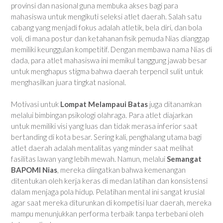
provinsi dan nasional guna membuka akses bagi para
mahasiswa untuk mengikuti seleksi atlet daerah. Salah satu
cabang yang menjadi fokus adalah atletik, bela diri, dan bola
voli, di mana postur dan ketahanan fisik pemuda Nias dianggap
memiliki keunggulan kompetitif. Dengan membawa nama Nias di
dada, para atlet mahasiswa ini memikul tanggung jawab besar
untuk menghapus stigma bahwa daerah terpencil sulit untuk
menghasilkan juara tingkat nasional.
Motivasi untuk
Lompat Melampaui Batas
juga ditanamkan
melalui bimbingan psikologi olahraga. Para atlet diajarkan
untuk memiliki visi yang luas dan tidak merasa inferior saat
bertanding di kota besar. Sering kali, penghalang utama bagi
atlet daerah adalah mentalitas yang minder saat melihat
fasilitas lawan yang lebih mewah. Namun, melalui
Semangat
BAPOMI Nias
, mereka diingatkan bahwa kemenangan
ditentukan oleh kerja keras di medan latihan dan konsistensi
dalam menjaga pola hidup. Pelatihan mental ini sangat krusial
agar saat mereka diturunkan di kompetisi luar daerah, mereka
mampu menunjukkan performa terbaik tanpa terbebani oleh