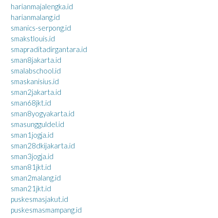
harianmajalengka.id
harianmalang.id
smanics-serpong.id
smakstlouis.id
smapraditadirgantara.id
sman8jakarta.id
smalabschool.id
smaskanisius.id
sman2jakarta.id
sman68jkt.id
sman8yogyakarta.id
smasungguldel.id
sman1jogja.id
sman28dkijakarta.id
sman3jogja.id
sman81jkt.id
sman2malang.id
sman21jkt.id
puskesmasjakut.id
puskesmasmampang.id