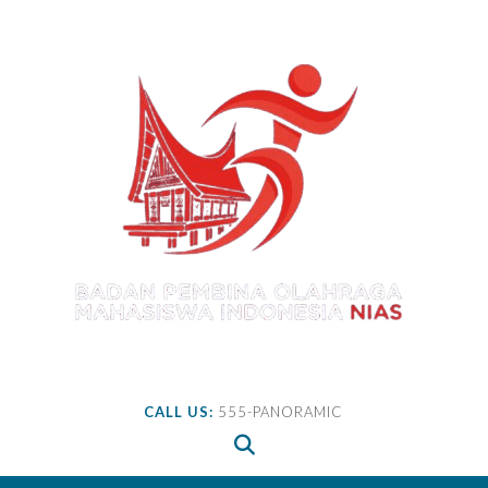
Skip
to
content
CALL US:
555-PANORAMIC