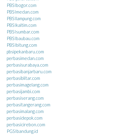
PBSIbogor.com
PBSImedan.com
PBSIlampung.com
PBSIkaltim.com
PBSIsumbar.com
PBSIbaubau.com
PBSIbitung.com
pbsipekanbaru.com
perbasimedan.com
perbasisurabaya.com
perbasibanjarbaru.com
perbasiblitar.com
perbasimagelang.com
perbasijambi.com
perbasiserang.com
perbasitangerang.com
perbasimalang.com
perbasidepok.com
perbasicirebon.com
PGSIbandung.id