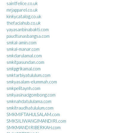
saintfelice.co.uk
mrjapparel.co.uk
kinkycatalog.co.uk
thefaciahub.co.uk
yayasanbinabakti.com
paudtunasbangsa.com
smkal-amin.com
smkal-manar.com
smkdarulamal.com
smkitpasundan.com
smkpgrikamal.com
smktarbiyatululum.com
smkyasalam-elummah.com
smkpelitaynh.com
smkyasinacigombong.com
smknahdatululama.com
smkitraudhatululum.com
SMKMIFTAHULSALAM.com
SMKSILIWANGIMANDIRI.com
SMKMANDIRIBERKAH.com