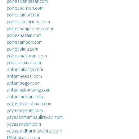
polresdenpasar.com
polresbanten.com
polresjambi.com
polressamarinda.com
polresbanjarmasin.com
polresbatam.com
polresambon.com
polresbima.com
polresmataram.com
polresdumai.com
antamjakarta.com
antambekasi.com
antambogor.com
antampalembang.com
antammedan.com
yayasanarrohmah.com
yayasanpkbm.com
yayasanmambaulirsyad.com
yayasanabm.com
yayasandharmawanita.com
PBSIjakarta.com