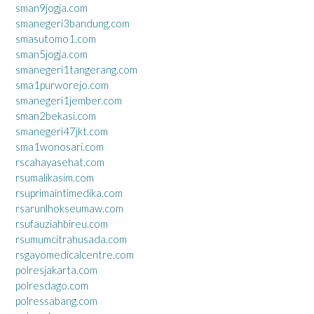
sman9jogja.com
smanegeri3bandung.com
smasutomo1.com
sman5jogja.com
smanegeri1tangerang.com
sma1purworejo.com
smanegeri1jember.com
sman2bekasi.com
smanegeri47jkt.com
sma1wonosari.com
rscahayasehat.com
rsumalikasim.com
rsuprimaintimedika.com
rsarunlhokseumaw.com
rsufauziahbireu.com
rsumumcitrahusada.com
rsgayomedicalcentre.com
polresjakarta.com
polresdago.com
polressabang.com