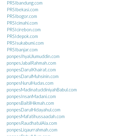
PRSIbandung.com
PRSIbekasi.com
PRSIbogor.com
PRSIcimahi.com
PRSIcirebon.com
PRSIdepok.com
PRSIsukabumi.com
PRSIbanjar.com
ponpesIhyaUlumuddin.com
ponpesJabalRahmah.com
ponpesDarulKhairat.com
ponpesDarulMuhsinin.com
ponpesNurulHudas.com
ponpesMadinatuddiniyahBabul.com
ponpesInsanMadani.com
ponpesBaitilHikmah.com
ponpesDarulHidayahul.com
ponpesMafatihussaadah.com
ponpesRaudhatulAla.com
ponpesLiqaurrahmah.com