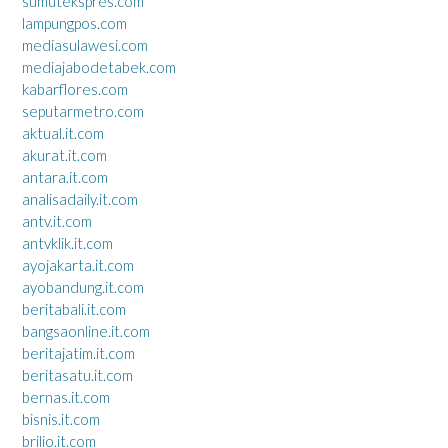
sumutekspres.com
lampungpos.com
mediasulawesi.com
mediajabodetabek.com
kabarflores.com
seputarmetro.com
aktual.it.com
akurat.it.com
antara.it.com
analisadaily.it.com
antv.it.com
antvklik.it.com
ayojakarta.it.com
ayobandung.it.com
beritabali.it.com
bangsaonline.it.com
beritajatim.it.com
beritasatu.it.com
bernas.it.com
bisnis.it.com
brilio.it.com