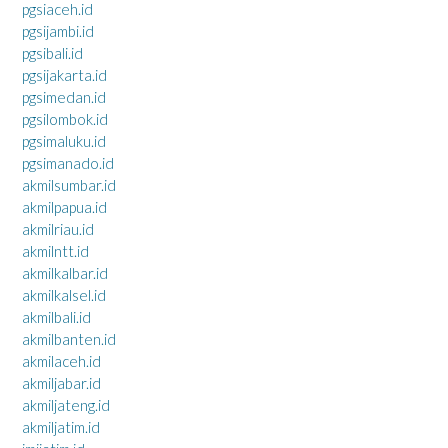
pgsiaceh.id
pgsijambi.id
pgsibali.id
pgsijakarta.id
pgsimedan.id
pgsilombok.id
pgsimaluku.id
pgsimanado.id
akmilsumbar.id
akmilpapua.id
akmilriau.id
akmilntt.id
akmilkalbar.id
akmilkalsel.id
akmilbali.id
akmilbanten.id
akmilaceh.id
akmiljabar.id
akmiljateng.id
akmiljatim.id