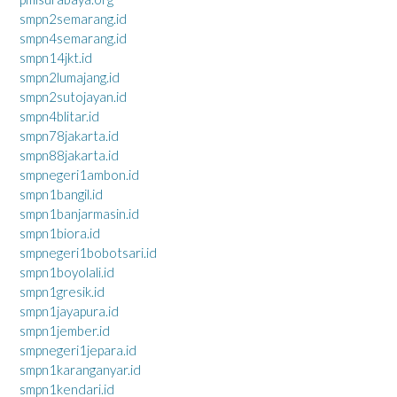
smpn2semarang.id
smpn4semarang.id
smpn14jkt.id
smpn2lumajang.id
smpn2sutojayan.id
smpn4blitar.id
smpn78jakarta.id
smpn88jakarta.id
smpnegeri1ambon.id
smpn1bangil.id
smpn1banjarmasin.id
smpn1biora.id
smpnegeri1bobotsari.id
smpn1boyolali.id
smpn1gresik.id
smpn1jayapura.id
smpn1jember.id
smpnegeri1jepara.id
smpn1karanganyar.id
smpn1kendari.id