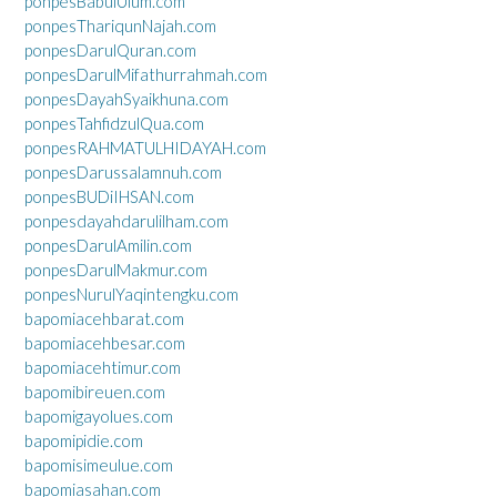
ponpesBabulUlum.com
ponpesThariqunNajah.com
ponpesDarulQuran.com
ponpesDarulMifathurrahmah.com
ponpesDayahSyaikhuna.com
ponpesTahfidzulQua.com
ponpesRAHMATULHIDAYAH.com
ponpesDarussalamnuh.com
ponpesBUDiIHSAN.com
ponpesdayahdarulilham.com
ponpesDarulAmilin.com
ponpesDarulMakmur.com
ponpesNurulYaqintengku.com
bapomiacehbarat.com
bapomiacehbesar.com
bapomiacehtimur.com
bapomibireuen.com
bapomigayolues.com
bapomipidie.com
bapomisimeulue.com
bapomiasahan.com