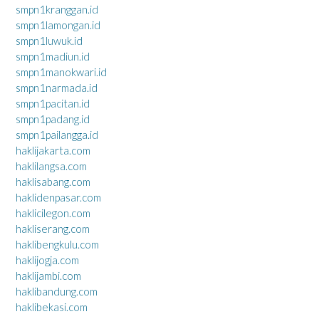
smpn1kranggan.id
smpn1lamongan.id
smpn1luwuk.id
smpn1madiun.id
smpn1manokwari.id
smpn1narmada.id
smpn1pacitan.id
smpn1padang.id
smpn1pailangga.id
haklijakarta.com
haklilangsa.com
haklisabang.com
haklidenpasar.com
haklicilegon.com
hakliserang.com
haklibengkulu.com
haklijogja.com
haklijambi.com
haklibandung.com
haklibekasi.com