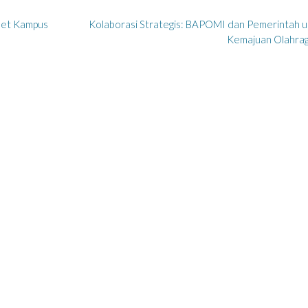
let Kampus
Kolaborasi Strategis: BAPOMI dan Pemerintah u
Kemajuan Olahra