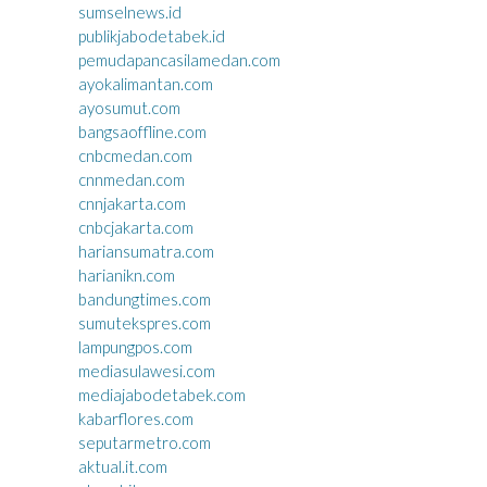
sumselnews.id
publikjabodetabek.id
pemudapancasilamedan.com
ayokalimantan.com
ayosumut.com
bangsaoffline.com
cnbcmedan.com
cnnmedan.com
cnnjakarta.com
cnbcjakarta.com
hariansumatra.com
harianikn.com
bandungtimes.com
sumutekspres.com
lampungpos.com
mediasulawesi.com
mediajabodetabek.com
kabarflores.com
seputarmetro.com
aktual.it.com