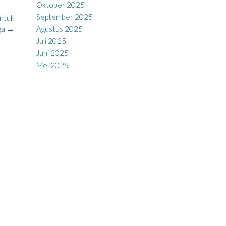
Oktober 2025
September 2025
ntuk
ga
→
Agustus 2025
Juli 2025
Juni 2025
Mei 2025