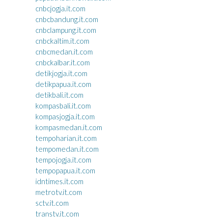
cnbcjogja.it.com
cnbcbandung.it.com
cnbclampung.it.com
cnbckaltim.it.com
cnbcmedan.it.com
cnbckalbar.it.com
detikjogja.it.com
detikpapua.it.com
detikbali.it.com
kompasbali.it.com
kompasjogja.it.com
kompasmedan.it.com
tempoharian.it.com
tempomedan.it.com
tempojogja.it.com
tempopapua.it.com
idntimes.it.com
metrotv.it.com
sctv.it.com
transtv.it.com