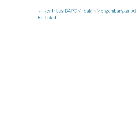
Post
←
Kontribusi BAPOMI dalam Mengembangkan At
navigation
Berbakat