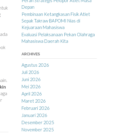
Peran Strategis Pelopor Atlet Masa
Depan
ntuk
Pembinaan Ketangkasan Fisik Atlet
g
Sepak Takraw BAPOMI Nias di
Kejuaraan Mahasiswa
Pada
Evaluasi Pelaksanaan Pekan Olahraga
Mahasiswa Daerah Kita
bok
ARCHIVES
Agustus 2026
Juli 2026
Juni 2026
ain.
Mei 2026
kin
raga
April 2026
or
Maret 2026
Februari 2026
Januari 2026
Desember 2025
November 2025