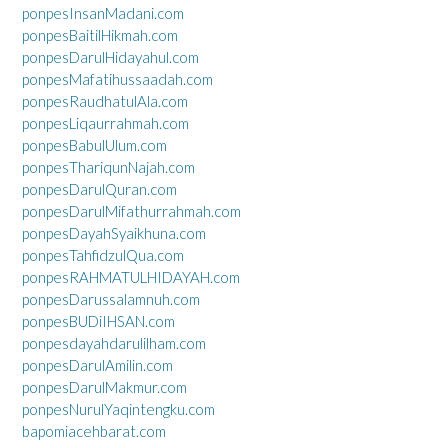
ponpesInsanMadani.com
ponpesBaitilHikmah.com
ponpesDarulHidayahul.com
ponpesMafatihussaadah.com
ponpesRaudhatulAla.com
ponpesLiqaurrahmah.com
ponpesBabulUlum.com
ponpesThariqunNajah.com
ponpesDarulQuran.com
ponpesDarulMifathurrahmah.com
ponpesDayahSyaikhuna.com
ponpesTahfidzulQua.com
ponpesRAHMATULHIDAYAH.com
ponpesDarussalamnuh.com
ponpesBUDiIHSAN.com
ponpesdayahdarulilham.com
ponpesDarulAmilin.com
ponpesDarulMakmur.com
ponpesNurulYaqintengku.com
bapomiacehbarat.com