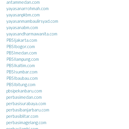
antammedan.com
yayasanarrohmah.com
yayasanpkbm.com
yayasanmambaulirsyad.com
yayasanabm.com
yayasandharmawanita.com
PBSIjakarta.com
PBSIbogor.com
PBSImedan.com
PBSIlampung.com
PBSIkaltim.com
PBSIsumbar.com
PBSIbaubau.com
PBSIbitung.com
pbsipekanbaru.com
perbasimedan.com
perbasisurabaya.com
perbasibanjarbaru.com
perbasiblitar.com
perbasimagelang.com
perbasijambi.com