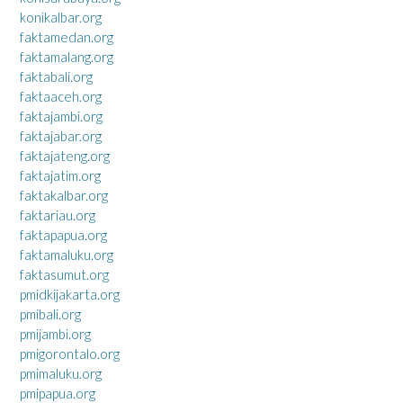
konikalbar.org
faktamedan.org
faktamalang.org
faktabali.org
faktaaceh.org
faktajambi.org
faktajabar.org
faktajateng.org
faktajatim.org
faktakalbar.org
faktariau.org
faktapapua.org
faktamaluku.org
faktasumut.org
pmidkijakarta.org
pmibali.org
pmijambi.org
pmigorontalo.org
pmimaluku.org
pmipapua.org