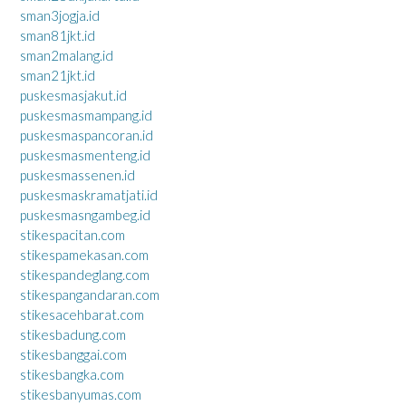
sman3jogja.id
sman81jkt.id
sman2malang.id
sman21jkt.id
puskesmasjakut.id
puskesmasmampang.id
puskesmaspancoran.id
puskesmasmenteng.id
puskesmassenen.id
puskesmaskramatjati.id
puskesmasngambeg.id
stikespacitan.com
stikespamekasan.com
stikespandeglang.com
stikespangandaran.com
stikesacehbarat.com
stikesbadung.com
stikesbanggai.com
stikesbangka.com
stikesbanyumas.com