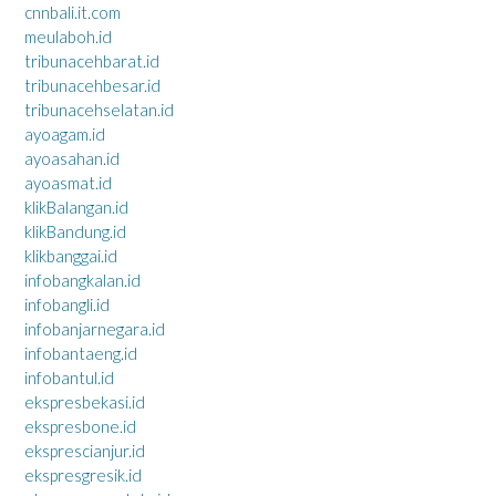
cnnbali.it.com
meulaboh.id
tribunacehbarat.id
tribunacehbesar.id
tribunacehselatan.id
ayoagam.id
ayoasahan.id
ayoasmat.id
klikBalangan.id
klikBandung.id
klikbanggai.id
infobangkalan.id
infobangli.id
infobanjarnegara.id
infobantaeng.id
infobantul.id
ekspresbekasi.id
ekspresbone.id
eksprescianjur.id
ekspresgresik.id