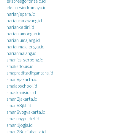
ekspresgorontalo.id
ekspresindramayu.id
harianjepara.id
hariankarawang.id
hariankediri.id
harianlamongan.id
harianlumajang.id
harianmajalengka.id
harianmalang.id
smanics-serpong.id
smakstlouis.id
smapraditadirgantara.id
sman8jakarta.id
smalabschool.id
smaskanisius.id
sman2jakarta.id
sman68jkt.id
sman8yogyakarta.id
smasungguldel.id
sman1jogja.id
sman28dkijakarta.id