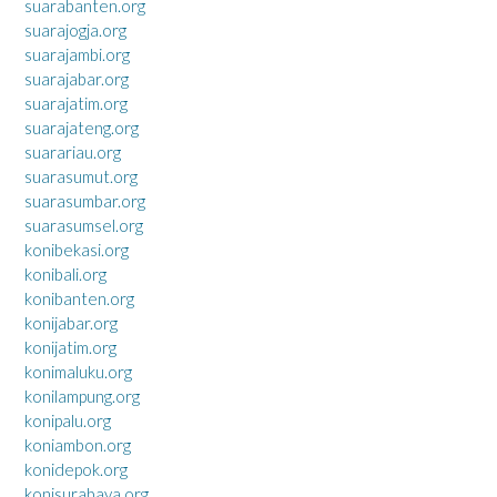
suarabanten.org
suarajogja.org
suarajambi.org
suarajabar.org
suarajatim.org
suarajateng.org
suarariau.org
suarasumut.org
suarasumbar.org
suarasumsel.org
konibekasi.org
konibali.org
konibanten.org
konijabar.org
konijatim.org
konimaluku.org
konilampung.org
konipalu.org
koniambon.org
konidepok.org
konisurabaya.org