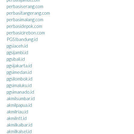
perbasiserang.com
perbasitangerang.com
perbasimalang.com
perbasidepok.com
perbasicirebon.com
PGSIbandung.id
pgsiaceh.id
pgsijambi.id
pgsibali.id
pgsijakarta.id
pgsimedan.id
pgsilombok.id
pgsimaluku.id
pgsimanado.id
akmilsumbar.id
akmilpapua.id
akmilriau.id
akmilntt.id
akmilkalbar.id
akmilkalsel.id