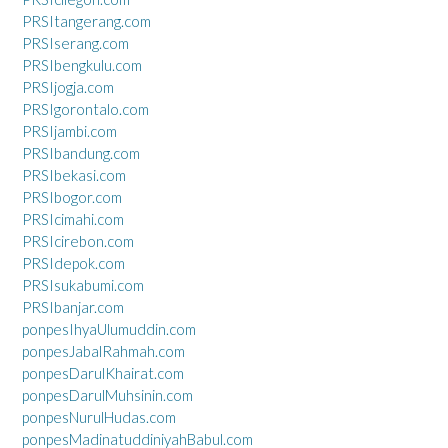
PRSItangerang.com
PRSIserang.com
PRSIbengkulu.com
PRSIjogja.com
PRSIgorontalo.com
PRSIjambi.com
PRSIbandung.com
PRSIbekasi.com
PRSIbogor.com
PRSIcimahi.com
PRSIcirebon.com
PRSIdepok.com
PRSIsukabumi.com
PRSIbanjar.com
ponpesIhyaUlumuddin.com
ponpesJabalRahmah.com
ponpesDarulKhairat.com
ponpesDarulMuhsinin.com
ponpesNurulHudas.com
ponpesMadinatuddiniyahBabul.com