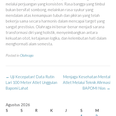
melalui perjuangan yang konsisten. Rasa bangga yang timbul
bukan bersifat sombong, melainkan rasa syukur yang
mendalam atas kemampuan tubuh dan pikiran yang telah
bekerja sama secara harmonis dalam mencapai target yang
sangat prestisius. Olahraga ini benar-benar menjadi sarana
transformasi diri yang holistik, menyeimbangkan antara
kekuatan otot, ketajaman logika, dan kelembutan hati dalam
menghormati alam semesta.
Posted in
Olahraga
Post
←
Uji Kecepatan! Data Rutin
Menjaga Kesehatan Mental
navigation
Lari 100 Meter Atlet Unggulan
Atlet Melalui Teknik Afirmasi
Bapomi Lahat
BAPOMI Nias
→
Agustus 2026
S
S
R
K
J
S
M