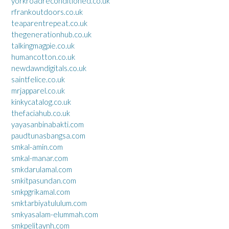
yorkroadreconditioned.co.uk
rfrankoutdoors.co.uk
teaparentrepeat.co.uk
thegenerationhub.co.uk
talkingmagpie.co.uk
humancotton.co.uk
newdawndigitals.co.uk
saintfelice.co.uk
mrjapparel.co.uk
kinkycatalog.co.uk
thefaciahub.co.uk
yayasanbinabakti.com
paudtunasbangsa.com
smkal-amin.com
smkal-manar.com
smkdarulamal.com
smkitpasundan.com
smkpgrikamal.com
smktarbiyatululum.com
smkyasalam-elummah.com
smkpelitaynh.com