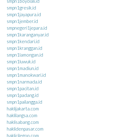
smpn1boyolali.id
smpn1gresik.id
smpn1jayapura.id
smpn1jember.id
smpnegeri1jepara.id
smpn1karanganyar.id
smpn1kendari.id
smpn1kranggan.id
smpn1lamongan.id
smpn1luwuk.id
smpn1madiun.id
smpn1manokwari.id
smpn1narmada.id
smpn1pacitan.id
smpn1padang.id
smpn1pailangga.id
haklijakarta.com
haklilangsa.com
haklisabang.com
haklidenpasar.com
haklicilegon.com