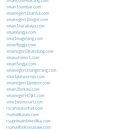
sman03semarang.com
sman1sumbar.com
smanegeri1bantul.com
smanegeri1bogor.com
sman1surabaya.com
sman6jogja.com
sma1magelang.com
sman9jogja.com
smanegeri3bandung.com
smasutomo1.com
sman5jogja.com
smanegeri1tangerang.com
sma1purworejo.com
smanegeri1jember.com
sman2bekasi.com
smanegeri47jkt.com
sma1wonosari.com
rscahayasehat.com
rsumalikasim.com
rsuprimaintimedika.com
rsarunlhokseumaw.com