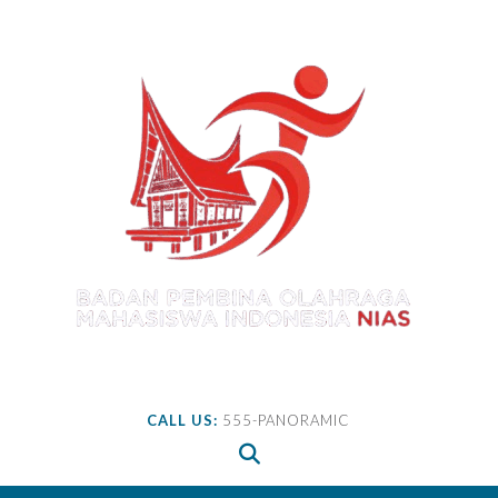
Skip
to
content
CALL US:
555-PANORAMIC