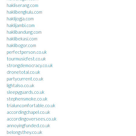
hakliserang.com
haklibengkulu.com
haklijogja.com
haklijambi.com
haklibandung.com
haklibekasi.com
haklibogor.com
perfectperson.co.uk
tourmusicfest.co.uk
strongdemocracy.co.uk
dronetotal.co.uk
partycurrent.co.uk
lightalso.co.uk
sleepyguards.co.uk
stephensmoke.co.uk
trialuncomfortable.co.uk
accordingchapel.co.uk
accordingoversees.co.uk
annoyingfunded.co.uk
belongsthey.co.uk