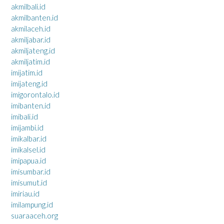
akmilbali.id
akmilbanten.id
akmilaceh.id
akmiljabar.id
akmiljateng.id
akmiljatim.id
imijatim.id
imijateng.id
imigorontalo.id
imibanten.id
imibali.id
imijambi.id
imikalbar.id
imikalsel.id
imipapua.id
imisumbar.id
imisumut.id
imiriau.id
imilampung.id
suaraaceh.org