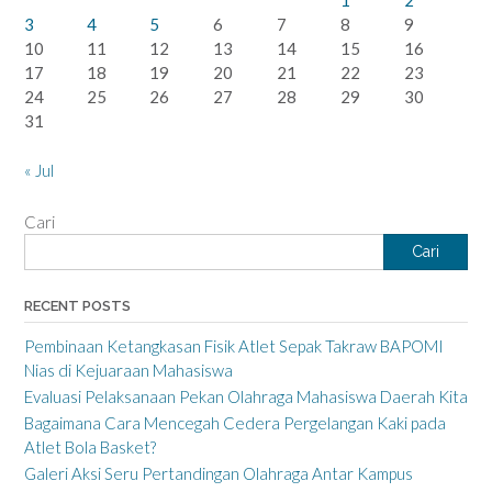
1
2
3
4
5
6
7
8
9
10
11
12
13
14
15
16
17
18
19
20
21
22
23
24
25
26
27
28
29
30
31
« Jul
Cari
Cari
RECENT POSTS
Pembinaan Ketangkasan Fisik Atlet Sepak Takraw BAPOMI
Nias di Kejuaraan Mahasiswa
Evaluasi Pelaksanaan Pekan Olahraga Mahasiswa Daerah Kita
Bagaimana Cara Mencegah Cedera Pergelangan Kaki pada
Atlet Bola Basket?
Galeri Aksi Seru Pertandingan Olahraga Antar Kampus