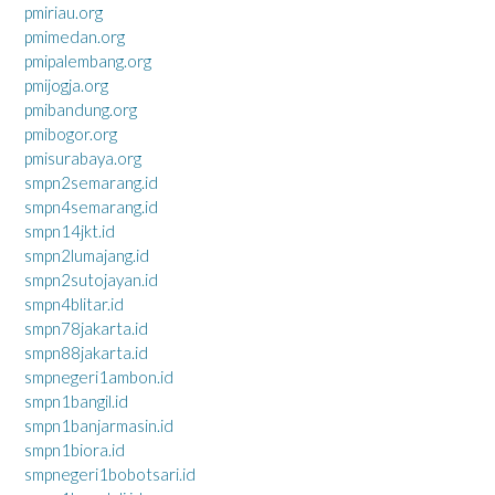
pmiriau.org
pmimedan.org
pmipalembang.org
pmijogja.org
pmibandung.org
pmibogor.org
pmisurabaya.org
smpn2semarang.id
smpn4semarang.id
smpn14jkt.id
smpn2lumajang.id
smpn2sutojayan.id
smpn4blitar.id
smpn78jakarta.id
smpn88jakarta.id
smpnegeri1ambon.id
smpn1bangil.id
smpn1banjarmasin.id
smpn1biora.id
smpnegeri1bobotsari.id