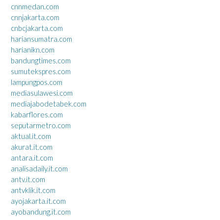
cnnmedan.com
cnnjakarta.com
cnbcjakarta.com
hariansumatra.com
harianikn.com
bandungtimes.com
sumutekspres.com
lampungpos.com
mediasulawesi.com
mediajabodetabek.com
kabarflores.com
seputarmetro.com
aktual.it.com
akurat.it.com
antara.it.com
analisadaily.it.com
antv.it.com
antvklik.it.com
ayojakarta.it.com
ayobandung.it.com