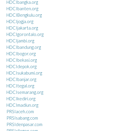
HDCIbangka.org
HDCIbanten.org
HDCIBengkulu.org
HDCIjogja.org
HDCIjakarta.org
HDCIgorontalo.org
HDCIjambi.org
HDCIbandung.org
HDCIbogor.org
HDCIbekasi.org
HDCIdepok.org
HDCIsukabumi.org
HDCIbanjar.org
HDCItegal.org
HDCIsemarang.org
HDCIkediri.org
HDCImadiun.org
PRSIaceh.com
PRSIsabang.com
PRSIdenpasar.com
PRSIcilegon.com