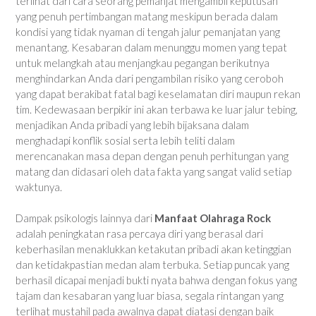
terlihat dari cara seorang pemanjat mengambil keputusan
yang penuh pertimbangan matang meskipun berada dalam
kondisi yang tidak nyaman di tengah jalur pemanjatan yang
menantang. Kesabaran dalam menunggu momen yang tepat
untuk melangkah atau menjangkau pegangan berikutnya
menghindarkan Anda dari pengambilan risiko yang ceroboh
yang dapat berakibat fatal bagi keselamatan diri maupun rekan
tim. Kedewasaan berpikir ini akan terbawa ke luar jalur tebing,
menjadikan Anda pribadi yang lebih bijaksana dalam
menghadapi konflik sosial serta lebih teliti dalam
merencanakan masa depan dengan penuh perhitungan yang
matang dan didasari oleh data fakta yang sangat valid setiap
waktunya.
Dampak psikologis lainnya dari
Manfaat Olahraga Rock
adalah peningkatan rasa percaya diri yang berasal dari
keberhasilan menaklukkan ketakutan pribadi akan ketinggian
dan ketidakpastian medan alam terbuka. Setiap puncak yang
berhasil dicapai menjadi bukti nyata bahwa dengan fokus yang
tajam dan kesabaran yang luar biasa, segala rintangan yang
terlihat mustahil pada awalnya dapat diatasi dengan baik