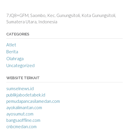
7JQ8+GFM, Saombo, Kec. Gunungsitoli, Kota Gunungsitoli,
Sumatera Utara, Indonesia
CATEGORIES
Atlet
Berita
Olahraga
Uncategorized
WEBSITE TERKAIT
sumselnews.id
publikjabodetabek.id
pemudapancasilamedan.com
ayokalimantan.com
ayosumut.com
bangsaoffline.com
cnbcmedan.com