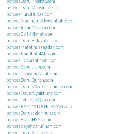
ponpesDarulKhairat.com
ponpesDarulMuhsinin.com
ponpesNurulHudas.com
ponpesMadinatuddiniyahBabul.com
ponpesInsanMadani.com
ponpesBaitilHikmah.com
ponpesDarulHidayahul.com
ponpesMafatihussaadah.com
ponpesRaudhatulAla.com
ponpesLiqaurrahmah.com
ponpesBabulUlum.com
ponpesThariqunNajah.com
ponpesDarulQuran.com
ponpesDarulMifathurrahmah.com
ponpesDayahSyaikhuna.com
ponpesTahfidzulQua.com
ponpesRAHMATULHIDAYAH.com
ponpesDarussalamnuh.com
ponpesBUDiIHSAN.com
ponpesdayahdarulilham.com
ponpesDarulAmilin.com