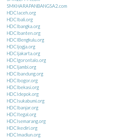
SMKHARAPANBANGSA2.com
HDCIaceh.org
HDCIbali.org
HDCIbangka.org
HDCIbanten.org
HDCIBengkulu.org
HDCIjogja.org
HDCIjakarta.org
HDCIgorontalo.org
HDCIjambi.org
HDCIbandung.org
HDCIbogor.org
HDCIbekasi.org
HDCIdepok.org
HDCIsukabumi.org
HDCIbanjar.org
HDCItegal.org
HDCIsemarang.org
HDCIkediri.org
HDCImadiun.org