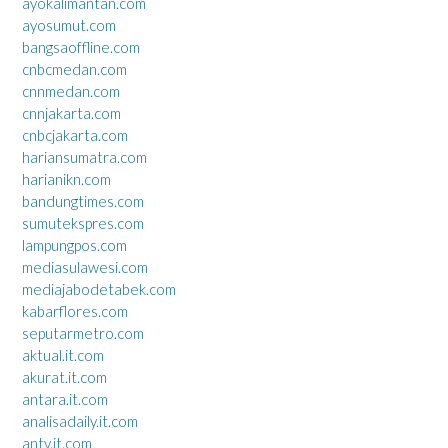
ayokalimantan.com
ayosumut.com
bangsaoffline.com
cnbcmedan.com
cnnmedan.com
cnnjakarta.com
cnbcjakarta.com
hariansumatra.com
harianikn.com
bandungtimes.com
sumutekspres.com
lampungpos.com
mediasulawesi.com
mediajabodetabek.com
kabarflores.com
seputarmetro.com
aktual.it.com
akurat.it.com
antara.it.com
analisadaily.it.com
antv.it.com