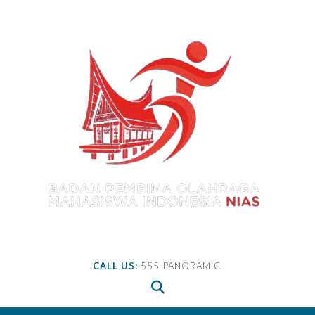
Skip
to
content
CALL US:
555-PANORAMIC