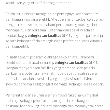
keputusan yang efektif di tengah tekanan.
Selain itu, olahraga mengajarkan pentingnya kerja sama tim
dan komunikasi yang efektif. Atlet belajar untuk berkolaborasi
dengan rekan setim, memahami peran masing-masing, dan
mencapai tujuan bersama. Keterampilan sosial ini adalah
fondasi bagi
peningkatan kualitas
SDM yang mampu bekerja
secara kolaboratif dalam lingkungan profesional yang dinamis
dan kompetitif.
Inisiatif seperti program olahraga sekolah atau akademi
pembinaan atlet adalah kunci
peningkatan kualitas
SDM.
Dengan menyediakan fasilitas yang memadai dan pelatih
berkualitas, potensi anak-anak muda dapat diasah secara
optimal. Ini adalah investasi yang menghasilkan individu-
individu berdaya saing tinggi di berbagai bidang di masa depan.
Pemerintah dan seluruh elemen masyarakat harus melihat
olahraga sebagai prioritas dalam agenda pembangunan
nasional. Mendukung industri olahraga dan memasyarakatkan