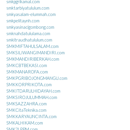
smkpgrikamal.com
smktarbiyatululum.com
smkyasalam-elummah.com
smkpelitaynh.com
smkyasinacigombong.com
smknahdatululama.com
smkitraudhatululum.com
SMKMIFTAHULSALAM.com
SMKSILIWANGIMANDIRI.com
SMKMANDIRIBERKAH.com
SMKCBTBEKASI.com
SMKMANAROFA.com
SMKPGRIBOJONGMANGU.com
SMKKORPRIKOTA.com
SMKITDARULHIDAYAH.com
SMKSIROJULUMMAH.com
SMKSAZZAHRA.com
SMKCitaTeknika.com
SMKKARYAUNCINTA.com
SMKALHIKAM.com
SMK2LPPM.com