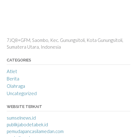
7JQ8+GFM, Saombo, Kec. Gunungsitoli, Kota Gunungsitoli,
Sumatera Utara, Indonesia
CATEGORIES
Atlet
Berita
Olahraga
Uncategorized
WEBSITE TERKAIT
sumselnews.id
publikjabodetabek.id
pemudapancasilamedan.com