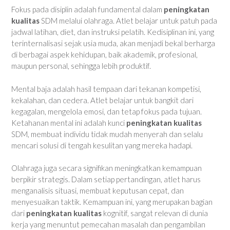
Fokus pada disiplin adalah fundamental dalam
peningkatan
kualitas
SDM melalui olahraga. Atlet belajar untuk patuh pada
jadwal latihan, diet, dan instruksi pelatih. Kedisiplinan ini, yang
terinternalisasi sejak usia muda, akan menjadi bekal berharga
di berbagai aspek kehidupan, baik akademik, profesional,
maupun personal, sehingga lebih produktif.
Mental baja adalah hasil tempaan dari tekanan kompetisi,
kekalahan, dan cedera. Atlet belajar untuk bangkit dari
kegagalan, mengelola emosi, dan tetap fokus pada tujuan.
Ketahanan mental ini adalah kunci
peningkatan kualitas
SDM, membuat individu tidak mudah menyerah dan selalu
mencari solusi di tengah kesulitan yang mereka hadapi.
Olahraga juga secara signifikan meningkatkan kemampuan
berpikir strategis. Dalam setiap pertandingan, atlet harus
menganalisis situasi, membuat keputusan cepat, dan
menyesuaikan taktik. Kemampuan ini, yang merupakan bagian
dari
peningkatan kualitas
kognitif, sangat relevan di dunia
kerja yang menuntut pemecahan masalah dan pengambilan