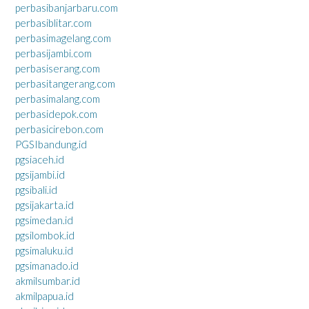
perbasibanjarbaru.com
perbasiblitar.com
perbasimagelang.com
perbasijambi.com
perbasiserang.com
perbasitangerang.com
perbasimalang.com
perbasidepok.com
perbasicirebon.com
PGSIbandung.id
pgsiaceh.id
pgsijambi.id
pgsibali.id
pgsijakarta.id
pgsimedan.id
pgsilombok.id
pgsimaluku.id
pgsimanado.id
akmilsumbar.id
akmilpapua.id