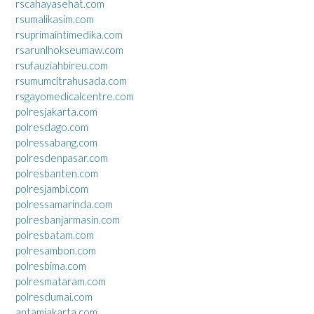
rscahayasehat.com
rsumalikasim.com
rsuprimaintimedika.com
rsarunlhokseumaw.com
rsufauziahbireu.com
rsumumcitrahusada.com
rsgayomedicalcentre.com
polresjakarta.com
polresdago.com
polressabang.com
polresdenpasar.com
polresbanten.com
polresjambi.com
polressamarinda.com
polresbanjarmasin.com
polresbatam.com
polresambon.com
polresbima.com
polresmataram.com
polresdumai.com
antamjakarta.com