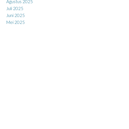
Agustus 2025
Juli 2025
Juni 2025
Mei 2025