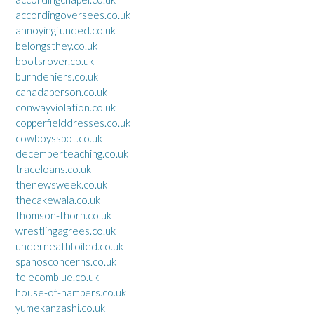
accordingoversees.co.uk
annoyingfunded.co.uk
belongsthey.co.uk
bootsrover.co.uk
burndeniers.co.uk
canadaperson.co.uk
conwayviolation.co.uk
copperfielddresses.co.uk
cowboysspot.co.uk
decemberteaching.co.uk
traceloans.co.uk
thenewsweek.co.uk
thecakewala.co.uk
thomson-thorn.co.uk
wrestlingagrees.co.uk
underneathfoiled.co.uk
spanosconcerns.co.uk
telecomblue.co.uk
house-of-hampers.co.uk
yumekanzashi.co.uk