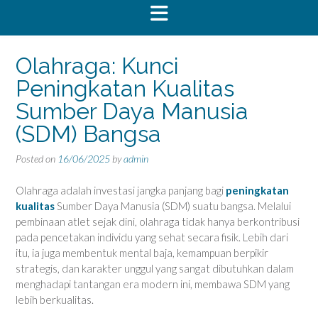
Olahraga: Kunci
Peningkatan Kualitas
Sumber Daya Manusia
(SDM) Bangsa
Posted on
16/06/2025
by
admin
Olahraga adalah investasi jangka panjang bagi
peningkatan
kualitas
Sumber Daya Manusia (SDM) suatu bangsa. Melalui
pembinaan atlet sejak dini, olahraga tidak hanya berkontribusi
pada pencetakan individu yang sehat secara fisik. Lebih dari
itu, ia juga membentuk mental baja, kemampuan berpikir
strategis, dan karakter unggul yang sangat dibutuhkan dalam
menghadapi tantangan era modern ini, membawa SDM yang
lebih berkualitas.