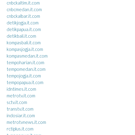
cnbckaltim.it.com
cnbcmedan.it.com
cnbckalbar.it.com
detikjogja.it.com
detikpapua.it.com
detikbali.it.com
kompasbali.it.com
kompasjogja.it.com
kompasmedan.it.com
tempoharian.it.com
tempomedan.it.com
tempojogja.it.com
tempopapua.it.com
idntimes.it.com
metrotv.it.com
sctv.it.com
transtv.it.com
indosiar.it.com
metrotvnews.it.com
rctiplus.it.com