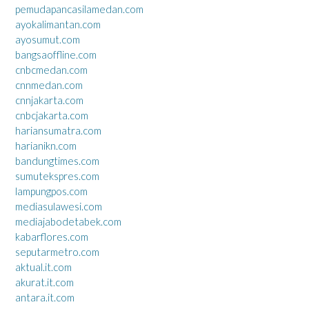
pemudapancasilamedan.com
ayokalimantan.com
ayosumut.com
bangsaoffline.com
cnbcmedan.com
cnnmedan.com
cnnjakarta.com
cnbcjakarta.com
hariansumatra.com
harianikn.com
bandungtimes.com
sumutekspres.com
lampungpos.com
mediasulawesi.com
mediajabodetabek.com
kabarflores.com
seputarmetro.com
aktual.it.com
akurat.it.com
antara.it.com