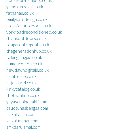
house-of-hampers.co.uk
yumekanzashi.co.uk
fatnanas.co.uk
emilykatedesign.co.uk
crossfelloutdoors.co.uk
yorkroadreconditioned.co.uk
rfrankoutdoors.co.uk
teaparentrepeat.co.uk
thegenerationhub.co.uk
talkingmagpie.co.uk
humancotton.co.uk
newdawndigitals.co.uk
saintfelice.co.uk
mrjapparel.co.uk
kinkycatalog.co.uk
thefaciahub.co.uk
yayasanbinabakti.com
paudtunasbangsa.com
smkal-amin.com
smkal-manar.com
smkdarulamal.com