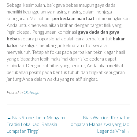
Sebagai kesimpulan, baik gaya bebas maupun gaya dada
memiliki keunggulannya masing-masing dalam menjaga
kebugaran. Memahami
perbedaan manfaat
ini memungkinkan
Anda untuk menyesuaikan latihan dengan target fisik yang
ingin dicapai. Penggunaan kombinasi
gaya dada dan gaya
bebas
secara proporsional adalah cara terbaik untuk
bakar
kalori
sekaligus membangun kekuatan otot secara
menyeluruh. Tetaplah fokus pada perbaikan teknik agar hasil
yang didapatkan lebih maksimal dan risiko cedera dapat
dihindari. Dengan rutinitas yang teratur, Anda akan melihat
perubahan positif pada bentuk tubuh dan tingkat kebugaran
jantung Anda dalam waktu yang relatif singkat.
Posted in
Olahraga
Post
←
Nias Stone Jump: Mengapa
Nias Warrior: Kekuatan
navigation
Tradisi Lokal Jadi Rahasia
Lompatan Mahasiswa yang Jadi
Lompatan Tinggi
Legenda Viral
→