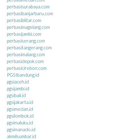
perbasisurabaya.com
perbasibanjarbaru.com
perbasiblitar.com
perbasimagelang.com
perbasijambi.com
perbasiserang.com
perbasitangerang.com
perbasimalang.com
perbasidepok.com
perbasicirebon.com
PGSIbandung.id
pgsiaceh.id
pgsijambi.id
pgsibali.id
pgsijakarta.id
pgsimedan.id
pgsilombok.id
pgsimaluku.id
pgsimanado.id
akmilsumbar.id