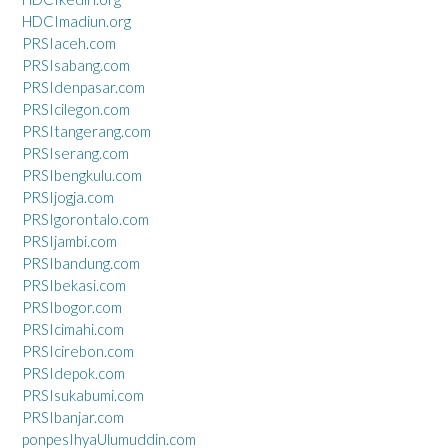
HDCImadiun.org
PRSIaceh.com
PRSIsabang.com
PRSIdenpasar.com
PRSIcilegon.com
PRSItangerang.com
PRSIserang.com
PRSIbengkulu.com
PRSIjogja.com
PRSIgorontalo.com
PRSIjambi.com
PRSIbandung.com
PRSIbekasi.com
PRSIbogor.com
PRSIcimahi.com
PRSIcirebon.com
PRSIdepok.com
PRSIsukabumi.com
PRSIbanjar.com
ponpesIhyaUlumuddin.com