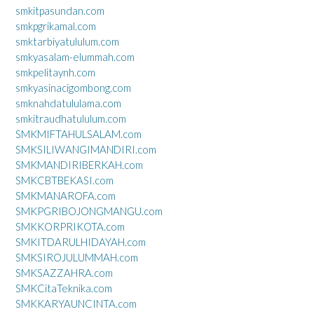
smkitpasundan.com
smkpgrikamal.com
smktarbiyatululum.com
smkyasalam-elummah.com
smkpelitaynh.com
smkyasinacigombong.com
smknahdatululama.com
smkitraudhatululum.com
SMKMIFTAHULSALAM.com
SMKSILIWANGIMANDIRI.com
SMKMANDIRIBERKAH.com
SMKCBTBEKASI.com
SMKMANAROFA.com
SMKPGRIBOJONGMANGU.com
SMKKORPRIKOTA.com
SMKITDARULHIDAYAH.com
SMKSIROJULUMMAH.com
SMKSAZZAHRA.com
SMKCitaTeknika.com
SMKKARYAUNCINTA.com