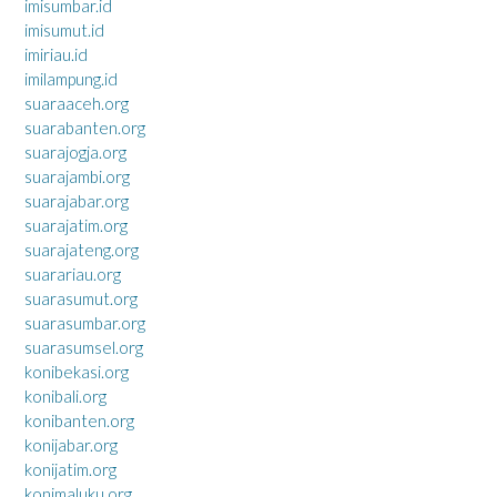
imisumbar.id
imisumut.id
imiriau.id
imilampung.id
suaraaceh.org
suarabanten.org
suarajogja.org
suarajambi.org
suarajabar.org
suarajatim.org
suarajateng.org
suarariau.org
suarasumut.org
suarasumbar.org
suarasumsel.org
konibekasi.org
konibali.org
konibanten.org
konijabar.org
konijatim.org
konimaluku.org