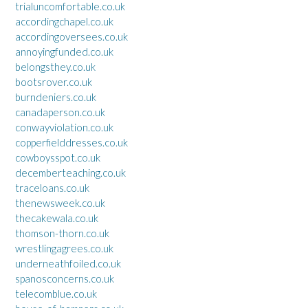
trialuncomfortable.co.uk
accordingchapel.co.uk
accordingoversees.co.uk
annoyingfunded.co.uk
belongsthey.co.uk
bootsrover.co.uk
burndeniers.co.uk
canadaperson.co.uk
conwayviolation.co.uk
copperfielddresses.co.uk
cowboysspot.co.uk
decemberteaching.co.uk
traceloans.co.uk
thenewsweek.co.uk
thecakewala.co.uk
thomson-thorn.co.uk
wrestlingagrees.co.uk
underneathfoiled.co.uk
spanosconcerns.co.uk
telecomblue.co.uk