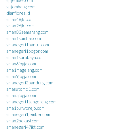
spijember.com
spijombang.com
dianflores.id
sman48jkt.com
sman26jkt.com
sman03semarang.com
sman1sumbar.com
smanegeri1bantul.com
smanegeri1bogor.com
sman1surabaya.com
sman6jogja.com
sma1magelang.com
sman9jogja.com
smanegeri3bandung.com
smasutomo1.com
sman5jogja.com
smanegeri1tangerang.com
sma1purworejo.com
smanegeri1jember.com
sman2bekasi.com
smanegeri47jkt.com