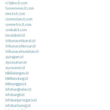
rctiplus.it.com
tvonenews.it.com
mnctv.it.com
cnnmedan.it.com
cnnmetro.it.com
cnnbali.it.com
meulaboh.id
tribunacehbarat.id
tribunacehbesar.id
tribunacehselatan.id
ayoagam.id
ayoasahan.id
ayoasmat.id
klikBalangan.id
klikBandung.id
klikbanggai.id
infobangkalan.id
infobangli.id
infobanjarnegara.id
infobantaeng.id