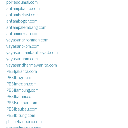
polresdumai.com
antamjakarta.com
antambekasi.com
antambogor.com
antampalembang.com
antammedan.com
yayasanarrohmah.com
yayasanpkbm.com
yayasanmambaulirsyad.com
yayasanabm.com
yayasandharmawanita.com
PBSIjakarta.com
PBSIbogor.com
PBSImedan.com
PBSIlampung.com
PBSIkaltim.com
PBSIsumbar.com
PBSIbaubau.com
PBSIbitung.com
pbsipekanbaru.com
perbasimedan.com