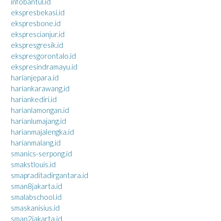
infobantul.id
ekspresbekasi.id
ekspresbone.id
eksprescianjur.id
ekspresgresik.id
ekspresgorontalo.id
ekspresindramayu.id
harianjepara.id
hariankarawang.id
hariankediri.id
harianlamongan.id
harianlumajang.id
harianmajalengka.id
harianmalang.id
smanics-serpong.id
smakstlouis.id
smapraditadirgantara.id
sman8jakarta.id
smalabschool.id
smaskanisius.id
sman2jakarta.id