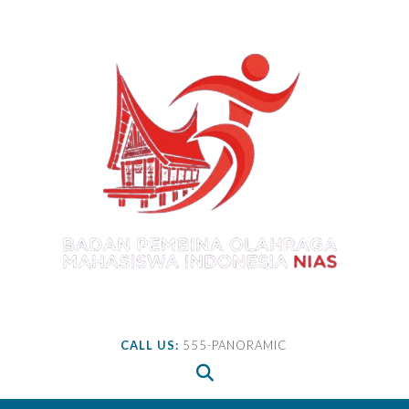
Skip
to
content
CALL US:
555-PANORAMIC