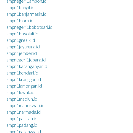
smpnegeri1ambon.id
smpn1bangil.id
smpn1banjarmasin.id
smpn1biora.id
smpnegeri1bobotsari.id
smpn1boyolali.id
smpn1gresik.id
smpn1jayapura.id
smpn1jember.id
smpnegeri1jepara.id
smpn1karanganyar.id
smpn1kendari.id
smpn1kranggan.id
smpn1lamongan.id
smpn1luwuk.id
smpn1madiun.id
smpn1manokwari.id
smpn1narmada.id
smpn1pacitan.id
smpn1padang.id
smpn1pailangga.id