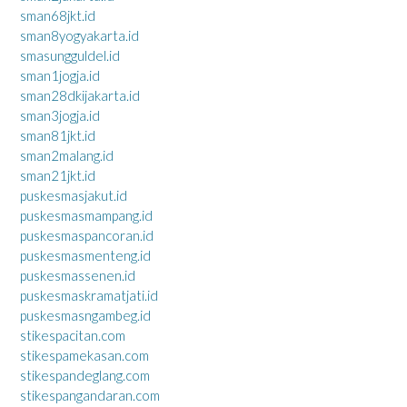
sman68jkt.id
sman8yogyakarta.id
smasungguldel.id
sman1jogja.id
sman28dkijakarta.id
sman3jogja.id
sman81jkt.id
sman2malang.id
sman21jkt.id
puskesmasjakut.id
puskesmasmampang.id
puskesmaspancoran.id
puskesmasmenteng.id
puskesmassenen.id
puskesmaskramatjati.id
puskesmasngambeg.id
stikespacitan.com
stikespamekasan.com
stikespandeglang.com
stikespangandaran.com