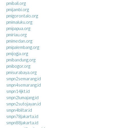
pmibali.org
pmijambi.org
pmigorontalo.org
pmimaluku.org
pmipapua.org
pmiriau.org
pmimedan.org
pmipalembang.org
pmijogja.org
pmibandung.org
pmibogor.org
pmisurabaya.org
smpn2semarang.id
smpn4semarang.id
smpn14jkt.id
smpn2lumajang.id
smpn2sutojayan.id
smpn4blitar.id
smpn78jakarta.id
smpn88jakarta.id