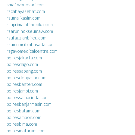
sma1wonosari.com
rscahayasehat.com
rsumalikasim.com
rsuprimaintimedika.com
rsarunlhokseumaw.com
rsufauziahbireu.com
rsumumcitrahusada.com
rsgayomedicalcentre.com
polresjakarta.com
polresdago.com
polressabang.com
polresdenpasar.com
polresbanten.com
polresjambi.com
polressamarinda.com
polresbanjarmasin.com
polresbatam.com
polresambon.com
polresbima.com
polresmataram.com