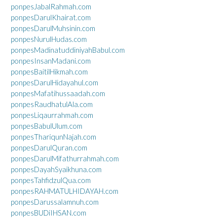
ponpesJabalRahmah.com
ponpesDarulKhairat.com
ponpesDarulMuhsinin.com
ponpesNurulHudas.com
ponpesMadinatuddiniyahBabul.com
ponpesInsanMadani.com
ponpesBaitilHikmah.com
ponpesDarulHidayahul.com
ponpesMafatihussaadah.com
ponpesRaudhatulAla.com
ponpesLiqaurrahmah.com
ponpesBabulUlum.com
ponpesThariqunNajah.com
ponpesDarulQuran.com
ponpesDarulMifathurrahmah.com
ponpesDayahSyaikhuna.com
ponpesTahfidzulQua.com
ponpesRAHMATULHIDAYAH.com
ponpesDarussalamnuh.com
ponpesBUDiIHSAN.com