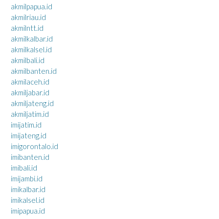
akmilpapua.id
akmilriau.id
akmilntt.id
akmilkalbar.id
akmilkalsel.id
akmilbali.id
akmilbanten.id
akmilaceh.id
akmiljabar.id
akmiljateng.id
akmiljatim.id
imijatim.id
imijateng.id
imigorontalo.id
imibanten.id
imibali.id
imijambi.id
imikalbar.id
imikalsel.id
imipapua.id