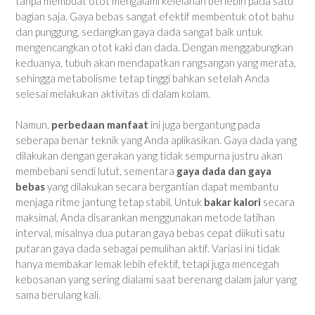
tanpa membuat otot mengalami kelelahan berlebih pada satu
bagian saja. Gaya bebas sangat efektif membentuk otot bahu
dan punggung, sedangkan gaya dada sangat baik untuk
mengencangkan otot kaki dan dada. Dengan menggabungkan
keduanya, tubuh akan mendapatkan rangsangan yang merata,
sehingga metabolisme tetap tinggi bahkan setelah Anda
selesai melakukan aktivitas di dalam kolam.
Namun,
perbedaan manfaat
ini juga bergantung pada
seberapa benar teknik yang Anda aplikasikan. Gaya dada yang
dilakukan dengan gerakan yang tidak sempurna justru akan
membebani sendi lutut, sementara
gaya dada dan gaya
bebas
yang dilakukan secara bergantian dapat membantu
menjaga ritme jantung tetap stabil. Untuk
bakar kalori
secara
maksimal, Anda disarankan menggunakan metode latihan
interval, misalnya dua putaran gaya bebas cepat diikuti satu
putaran gaya dada sebagai pemulihan aktif. Variasi ini tidak
hanya membakar lemak lebih efektif, tetapi juga mencegah
kebosanan yang sering dialami saat berenang dalam jalur yang
sama berulang kali.