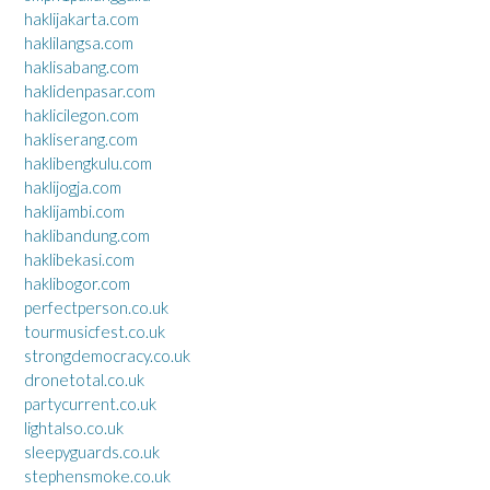
haklijakarta.com
haklilangsa.com
haklisabang.com
haklidenpasar.com
haklicilegon.com
hakliserang.com
haklibengkulu.com
haklijogja.com
haklijambi.com
haklibandung.com
haklibekasi.com
haklibogor.com
perfectperson.co.uk
tourmusicfest.co.uk
strongdemocracy.co.uk
dronetotal.co.uk
partycurrent.co.uk
lightalso.co.uk
sleepyguards.co.uk
stephensmoke.co.uk