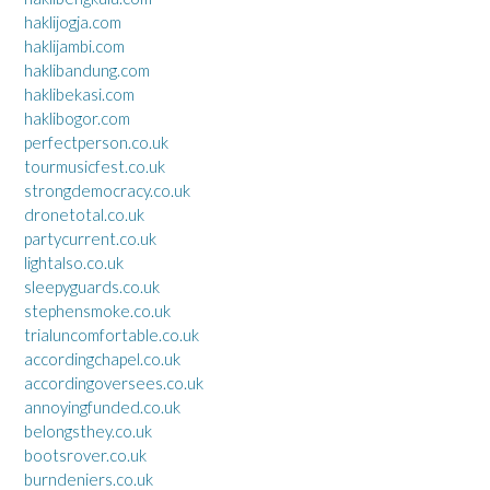
haklijogja.com
haklijambi.com
haklibandung.com
haklibekasi.com
haklibogor.com
perfectperson.co.uk
tourmusicfest.co.uk
strongdemocracy.co.uk
dronetotal.co.uk
partycurrent.co.uk
lightalso.co.uk
sleepyguards.co.uk
stephensmoke.co.uk
trialuncomfortable.co.uk
accordingchapel.co.uk
accordingoversees.co.uk
annoyingfunded.co.uk
belongsthey.co.uk
bootsrover.co.uk
burndeniers.co.uk