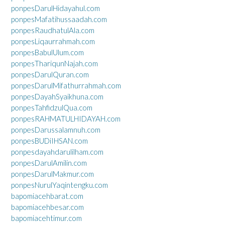
ponpesDarulHidayahul.com
ponpesMafatihussaadah.com
ponpesRaudhatulAla.com
ponpesLiqaurrahmah.com
ponpesBabulUlum.com
ponpesThariqunNajah.com
ponpesDarulQuran.com
ponpesDarulMifathurrahmah.com
ponpesDayahSyaikhuna.com
ponpesTahfidzulQua.com
ponpesRAHMATULHIDAYAH.com
ponpesDarussalamnuh.com
ponpesBUDiIHSAN.com
ponpesdayahdarulilham.com
ponpesDarulAmilin.com
ponpesDarulMakmur.com
ponpesNurulYaqintengku.com
bapomiacehbarat.com
bapomiacehbesar.com
bapomiacehtimur.com