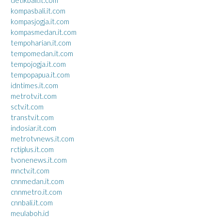
kompasbali.it.com
kompasjogja.it.com
kompasmedan.it.com
tempoharian.it.com
tempomedan.it.com
tempojogja.it.com
tempopapua.it.com
idntimes.it.com
metrotv.it.com
sctv.it.com
transtv.it.com
indosiar.it.com
metrotvnews.it.com
rctiplus.it.com
tvonenews.it.com
mnctv.it.com
cnnmedan.it.com
cnnmetro.it.com
cnnbali.it.com
meulaboh.id