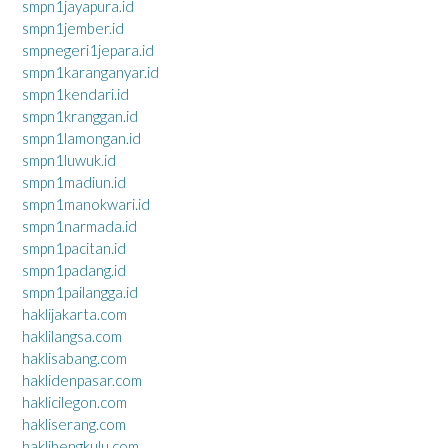
smpn1jayapura.id
smpn1jember.id
smpnegeri1jepara.id
smpn1karanganyar.id
smpn1kendari.id
smpn1kranggan.id
smpn1lamongan.id
smpn1luwuk.id
smpn1madiun.id
smpn1manokwari.id
smpn1narmada.id
smpn1pacitan.id
smpn1padang.id
smpn1pailangga.id
haklijakarta.com
haklilangsa.com
haklisabang.com
haklidenpasar.com
haklicilegon.com
hakliserang.com
haklibengkulu.com