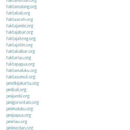
faktamalang.org
faktabali.org
faktaaceh.org
faktajambi.org
faktajabar.org
faktajateng.org
faktajatim.org
faktakalbar.org
faktariau.org
faktapapua.org
faktamaluku.org
faktasumut.org
pmidkijakarta.org
pmibali.org
pmijambi.org
pmigorontalo.org
pmimaluku.org
pmipapua.org
pmiriau.org
pmimedan.org