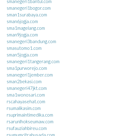
smanegeri1bantul.com
smanegeri1bogor.com
sman1surabaya.com
sman6jogja.com
sma1magelang.com
sman9jogja.com
smanegeri3bandung.com
smasutomo1.com
sman5jogja.com
smanegeri1tangerang.com
sma1purworejo.com
smanegeri1jember.com
sman2bekasi.com
smanegeri47jkt.com
sma1wonosari.com
rscahayasehat.com
rsumalikasim.com
rsuprimaintimedika.com
rsarunlhokseumaw.com
rsufauziahbireu.com
rsumumcitrahusada.com