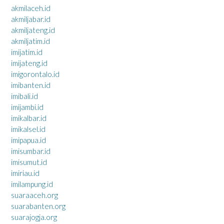
akmilaceh.id
akmiljabar.id
akmiljateng.id
akmiljatim.id
imijatim.id
imijateng.id
imigorontalo.id
imibanten.id
imibali.id
imijambi.id
imikalbar.id
imikalsel.id
imipapua.id
imisumbar.id
imisumut.id
imiriau.id
imilampung.id
suaraaceh.org
suarabanten.org
suarajogja.org