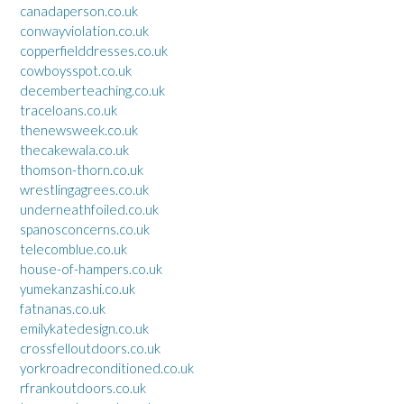
canadaperson.co.uk
conwayviolation.co.uk
copperfielddresses.co.uk
cowboysspot.co.uk
decemberteaching.co.uk
traceloans.co.uk
thenewsweek.co.uk
thecakewala.co.uk
thomson-thorn.co.uk
wrestlingagrees.co.uk
underneathfoiled.co.uk
spanosconcerns.co.uk
telecomblue.co.uk
house-of-hampers.co.uk
yumekanzashi.co.uk
fatnanas.co.uk
emilykatedesign.co.uk
crossfelloutdoors.co.uk
yorkroadreconditioned.co.uk
rfrankoutdoors.co.uk