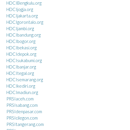
HDCIBengkulu.org
HDCIjogja.org
HDCIjakarta.org
HDCIgorontalo.org
HDCIjambi.org
HDCIbandung.org
HDCIbogor.org
HDCIbekasi.org
HDCIdepok.org
HDCIsukabumi.org
HDCIbanjar.org
HDCItegal.org
HDCIsemarang.org
HDCIkediri.org
HDCImadiun.org
PRSIaceh.com
PRSIsabang.com
PRSIdenpasar.com
PRSIcilegon.com
PRSItangerang.com