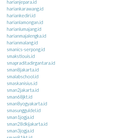
harianjepara.id
hariankarawang.id
hariankediri.id
harianlamongan.id
harianlumajang.id
harianmajalengka.id
harianmalang.id
smanics-serpong.id
smakstlouis.id
smapraditadirgantara.id
sman8jakarta.id
smalabschool.id
smaskanisius.id
sman2jakarta.id
sman68jkt.id
sman8yogyakarta.id
smasungguldel.id
sman1jogja.id
sman28dkijakarta.id
sman3jogja.id
sman81jkt.id