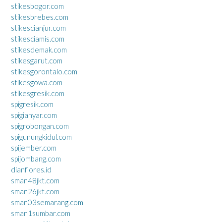
stikesbogor.com
stikesbrebes.com
stikescianjur.com
stikesciamis.com
stikesdemak.com
stikesgarut.com
stikesgorontalo.com
stikesgowa.com
stikesgresik.com
spigresik.com
spigianyar.com
spigrobongan.com
spigunungkidul.com
spijember.com
spijombang.com
dianflores.id
sman48jkt.com
sman26jkt.com
sman03semarang.com
sman1sumbar.com