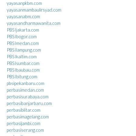
yayasanpkbm.com
yayasanmambaulirsyad.com
yayasanabm.com
yayasandharmawanita.com
PBSIjakarta.com
PBSIbogor.com
PBSImedan.com
PBSIlampung.com
PBSIkaltim.com
PBSIsumbar.com
PBSIbaubau.com
PBSIbitung.com
pbsipekanbaru.com
perbasimedan.com
perbasisurabaya.com
perbasibanjarbaru.com
perbasiblitar.com
perbasimagelang.com
perbasijambi.com
perbasiserang.com