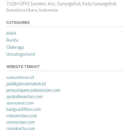
7JQ8+GFM, Saombo, Kec. Gunungsitoli, Kota Gunungsitoli,
Sumatera Utara, Indonesia
CATEGORIES
Atlet
Berita
Olahraga
Uncategorized
WEBSITE TERKAIT
sumselnews.id
publikjabodetabek.id
pemudapancasilamedan.com
ayokalimantan.com
ayosumut.com
bangsaoffline.com
cnbcmedan.com
cnnmedan.com
cnnjakarta.com