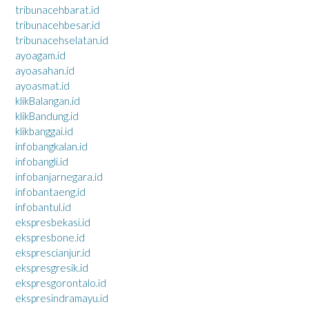
tribunacehbarat.id
tribunacehbesar.id
tribunacehselatan.id
ayoagam.id
ayoasahan.id
ayoasmat.id
klikBalangan.id
klikBandung.id
klikbanggai.id
infobangkalan.id
infobangli.id
infobanjarnegara.id
infobantaeng.id
infobantul.id
ekspresbekasi.id
ekspresbone.id
eksprescianjur.id
ekspresgresik.id
ekspresgorontalo.id
ekspresindramayu.id