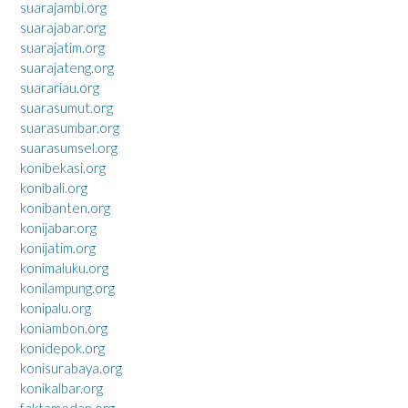
suarajambi.org
suarajabar.org
suarajatim.org
suarajateng.org
suarariau.org
suarasumut.org
suarasumbar.org
suarasumsel.org
konibekasi.org
konibali.org
konibanten.org
konijabar.org
konijatim.org
konimaluku.org
konilampung.org
konipalu.org
koniambon.org
konidepok.org
konisurabaya.org
konikalbar.org
faktamedan.org