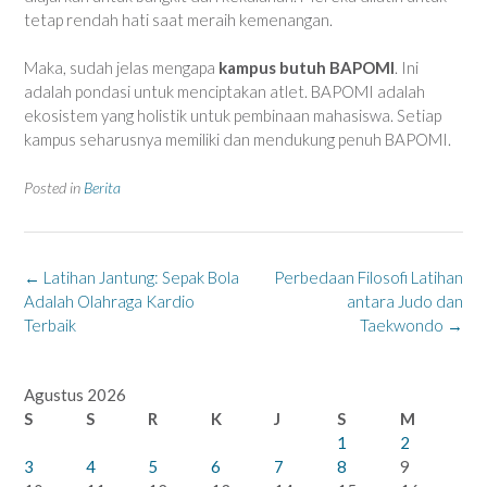
tetap rendah hati saat meraih kemenangan.
Maka, sudah jelas mengapa
kampus butuh BAPOMI
. Ini
adalah pondasi untuk menciptakan atlet. BAPOMI adalah
ekosistem yang holistik untuk pembinaan mahasiswa. Setiap
kampus seharusnya memiliki dan mendukung penuh BAPOMI.
Posted in
Berita
Post
←
Latihan Jantung: Sepak Bola
Perbedaan Filosofi Latihan
navigation
Adalah Olahraga Kardio
antara Judo dan
Terbaik
Taekwondo
→
Agustus 2026
S
S
R
K
J
S
M
1
2
3
4
5
6
7
8
9