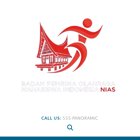
Skip
to
content
CALL US:
555-PANORAMIC