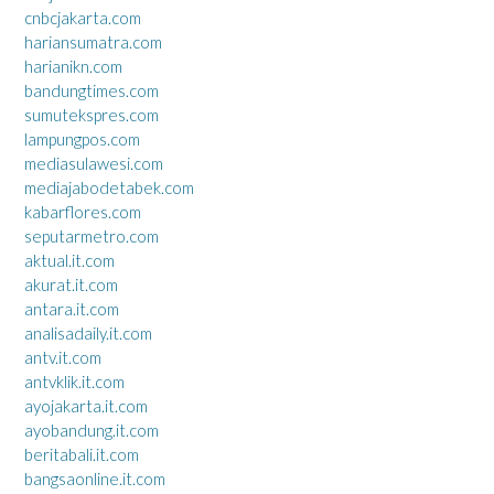
cnbcjakarta.com
hariansumatra.com
harianikn.com
bandungtimes.com
sumutekspres.com
lampungpos.com
mediasulawesi.com
mediajabodetabek.com
kabarflores.com
seputarmetro.com
aktual.it.com
akurat.it.com
antara.it.com
analisadaily.it.com
antv.it.com
antvklik.it.com
ayojakarta.it.com
ayobandung.it.com
beritabali.it.com
bangsaonline.it.com