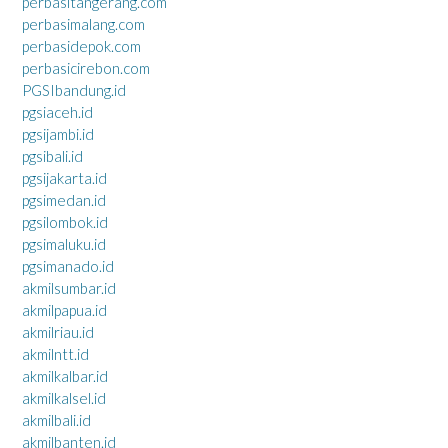
perbasitangerang.com
perbasimalang.com
perbasidepok.com
perbasicirebon.com
PGSIbandung.id
pgsiaceh.id
pgsijambi.id
pgsibali.id
pgsijakarta.id
pgsimedan.id
pgsilombok.id
pgsimaluku.id
pgsimanado.id
akmilsumbar.id
akmilpapua.id
akmilriau.id
akmilntt.id
akmilkalbar.id
akmilkalsel.id
akmilbali.id
akmilbanten.id