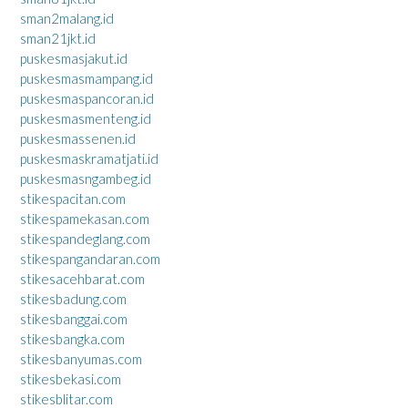
sman2malang.id
sman21jkt.id
puskesmasjakut.id
puskesmasmampang.id
puskesmaspancoran.id
puskesmasmenteng.id
puskesmassenen.id
puskesmaskramatjati.id
puskesmasngambeg.id
stikespacitan.com
stikespamekasan.com
stikespandeglang.com
stikespangandaran.com
stikesacehbarat.com
stikesbadung.com
stikesbanggai.com
stikesbangka.com
stikesbanyumas.com
stikesbekasi.com
stikesblitar.com