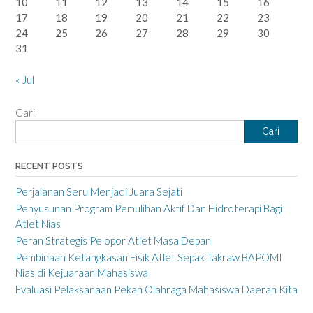
10
11
12
13
14
15
16
17
18
19
20
21
22
23
24
25
26
27
28
29
30
31
« Jul
Cari
Cari
RECENT POSTS
Perjalanan Seru Menjadi Juara Sejati
Penyusunan Program Pemulihan Aktif Dan Hidroterapi Bagi
Atlet Nias
Peran Strategis Pelopor Atlet Masa Depan
Pembinaan Ketangkasan Fisik Atlet Sepak Takraw BAPOMI
Nias di Kejuaraan Mahasiswa
Evaluasi Pelaksanaan Pekan Olahraga Mahasiswa Daerah Kita