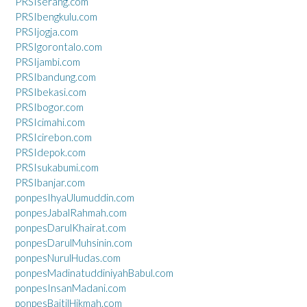
PRSIserang.com
PRSIbengkulu.com
PRSIjogja.com
PRSIgorontalo.com
PRSIjambi.com
PRSIbandung.com
PRSIbekasi.com
PRSIbogor.com
PRSIcimahi.com
PRSIcirebon.com
PRSIdepok.com
PRSIsukabumi.com
PRSIbanjar.com
ponpesIhyaUlumuddin.com
ponpesJabalRahmah.com
ponpesDarulKhairat.com
ponpesDarulMuhsinin.com
ponpesNurulHudas.com
ponpesMadinatuddiniyahBabul.com
ponpesInsanMadani.com
ponpesBaitilHikmah.com