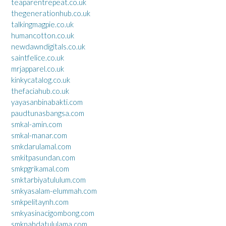
teaparentrepeat.co.uk
thegenerationhub.co.uk
talkingmagpie.co.uk
humancotton.co.uk
newdawndigitals.co.uk
saintfelice.co.uk
mrjapparel.co.uk
kinkycatalog.co.uk
thefaciahub.co.uk
yayasanbinabakti.com
paudtunasbangsa.com
smkal-amin.com
smkal-manar.com
smkdarulamal.com
smkitpasundan.com
smkpgrikamal.com
smktarbiyatululum.com
smkyasalam-elummah.com
smkpelitaynh.com
smkyasinacigombong.com
smknahdatululama.com