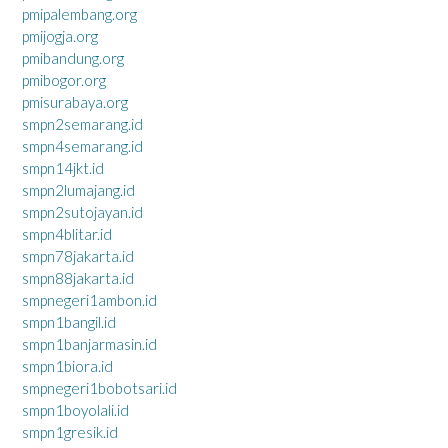
pmipalembang.org
pmijogja.org
pmibandung.org
pmibogor.org
pmisurabaya.org
smpn2semarang.id
smpn4semarang.id
smpn14jkt.id
smpn2lumajang.id
smpn2sutojayan.id
smpn4blitar.id
smpn78jakarta.id
smpn88jakarta.id
smpnegeri1ambon.id
smpn1bangil.id
smpn1banjarmasin.id
smpn1biora.id
smpnegeri1bobotsari.id
smpn1boyolali.id
smpn1gresik.id