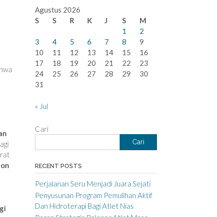
Agustus 2026
S
S
R
K
J
S
M
1
2
3
4
5
6
7
8
9
10
11
12
13
14
15
16
17
18
19
20
21
22
23
ahwa
24
25
26
27
28
29
30
31
« Jul
Cari
an
Cari
agi
rat
pon
RECENT POSTS
Perjalanan Seru Menjadi Juara Sejati
Penyusunan Program Pemulihan Aktif
Dan Hidroterapi Bagi Atlet Nias
gi