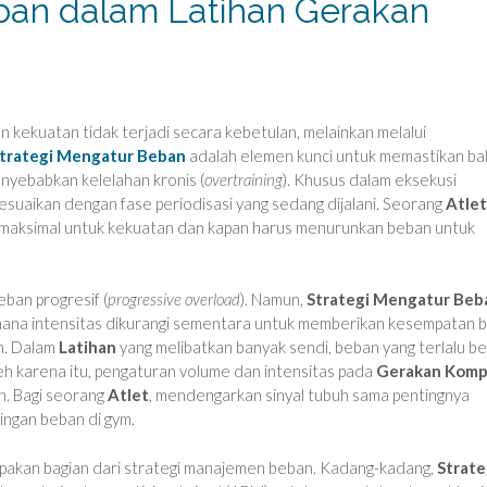
ban dalam Latihan Gerakan
n kekuatan tidak terjadi secara kebetulan, melainkan melalui
trategi Mengatur Beban
adalah elemen kunci untuk memastikan b
yebabkan kelelahan kronis (
overtraining
). Khusus dalam eksekusi
sesuaikan dengan fase periodisasi yang sedang dijalani. Seorang
Atlet
 maksimal untuk kekuatan dan kapan harus menurunkan beban untuk
ban progresif (
progressive overload
). Namun,
Strategi Mengatur Beb
 mana intensitas dikurangi sementara untuk memberikan kesempatan b
an. Dalam
Latihan
yang melibatkan banyak sendi, beban yang terlalu be
h karena itu, pengaturan volume dan intensitas pada
Gerakan Kom
n. Bagi seorang
Atlet
, mendengarkan sinyal tubuh sama pentingnya
ingan beban di gym.
erupakan bagian dari strategi manajemen beban. Kadang-kadang,
Strate