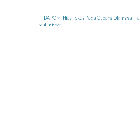
Post
←
BAPOMI Nias Fokus Pada Cabang Olahraga Tra
navigation
Mahasiswa