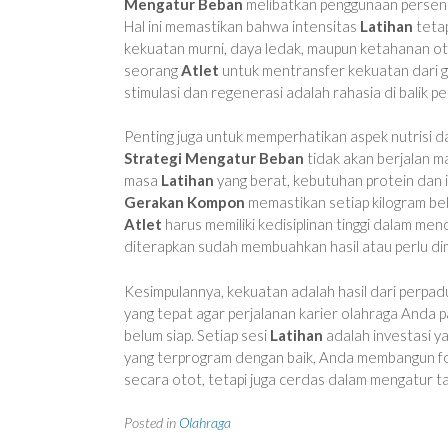
Mengatur Beban
melibatkan penggunaan persenta
Hal ini memastikan bahwa intensitas
Latihan
tetap
kekuatan murni, daya ledak, maupun ketahanan o
seorang
Atlet
untuk mentransfer kekuatan dari g
stimulasi dan regenerasi adalah rahasia di balik 
Penting juga untuk memperhatikan aspek nutrisi
Strategi Mengatur Beban
tidak akan berjalan m
masa
Latihan
yang berat, kebutuhan protein dan is
Gerakan Kompon
memastikan setiap kilogram be
Atlet
harus memiliki kedisiplinan tinggi dalam m
diterapkan sudah membuahkan hasil atau perlu dimo
Kesimpulannya, kekuatan adalah hasil dari perpad
yang tepat agar perjalanan karier olahraga Anda 
belum siap. Setiap sesi
Latihan
adalah investasi y
yang terprogram dengan baik, Anda membangun fon
secara otot, tetapi juga cerdas dalam mengatur tak
Posted in
Olahraga