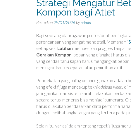
Strategi Mengatur Be
Kompon bagi Atlet
Posted on
29/01/2026
by
admin
Bagi seorang olahragawan profesional, peningkata
perencanaan yang sangat mendetail. Memahami
S
setiap sesi
Latihan
memberikan progres tanpa men
Gerakan Kompon
, beban yang diangkat harus di
yang cerdas tahu kapan harus mengangkat beban
meningkatkan kecepatan atau pemulihan aktif.
Pendekatan yang paling umum digunakan adalah be
yang efektif juga mencakup teknik
deload week
, di
jaringan ikat dan sistem saraf melakukan perbaik
secara terus-menerus bisa menjadi bumerang. Ole
harus dilakukan berdasarkan data performa haria
dengan melihat angka-angka yang tertera pada pir
Selain itu, variasi dalam rentang repetisi juga m