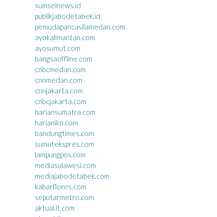
sumselnews.id
publikjabodetabek.id
pemudapancasilamedan.com
ayokalimantan.com
ayosumut.com
bangsaoffline.com
cnbcmedan.com
cnnmedan.com
cnnjakarta.com
cnbcjakarta.com
hariansumatra.com
harianikn.com
bandungtimes.com
sumutekspres.com
lampungpos.com
mediasulawesi.com
mediajabodetabek.com
kabarflores.com
seputarmetro.com
aktual.it.com