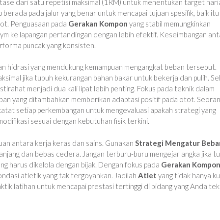
se dari satu repetisi maksimal (1RM) untuk menentukan target hari
 berada pada jalur yang benar untuk mencapai tujuan spesifik, baik itu
tot. Penguasaan pada
Gerakan Kompon
yang stabil memungkinkan
ym ke lapangan pertandingan dengan lebih efektif. Keseimbangan ant
performa puncak yang konsisten.
 dan hidrasi yang mendukung kemampuan mengangkat beban tersebut.
aksimal jika tubuh kekurangan bahan bakar untuk bekerja dan pulih. S
tirahat menjadi dua kali lipat lebih penting. Fokus pada teknik dalam
ban yang ditambahkan memberikan adaptasi positif pada otot. Seora
encatat setiap perkembangan untuk mengevaluasi apakah strategi yang
difikasi sesuai dengan kebutuhan fisik terkini.
uan antara kerja keras dan sains. Gunakan
Strategi Mengatur Beba
panjang dan bebas cedera. Jangan terburu-buru mengejar angka jika t
ang harus dikelola dengan bijak. Dengan fokus pada
Gerakan Kompo
dasi atletik yang tak tergoyahkan. Jadilah
Atlet
yang tidak hanya k
tik latihan untuk mencapai prestasi tertinggi di bidang yang Anda tek