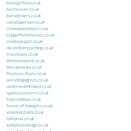
belongsthey.co.uk
bootsrover.co.uk
burndeniers.co.uk
canadaperson.co.uk
conwayviolation.co.uk
copperfielddresses.co.uk
cowboysspot.co.uk
decemberteaching.co.uk
traceloans.co.uk
thenewsweek.co.uk
thecakewala.co.uk
thomson-thorn.co.uk
wrestlingagrees.co.uk
underneathfoiled.co.uk
spanosconcerns.co.uk
telecomblue.co.uk
house-of-hampers.co.uk
yumekanzashi.co.uk
fatnanas.co.uk
emilykatedesign.co.uk