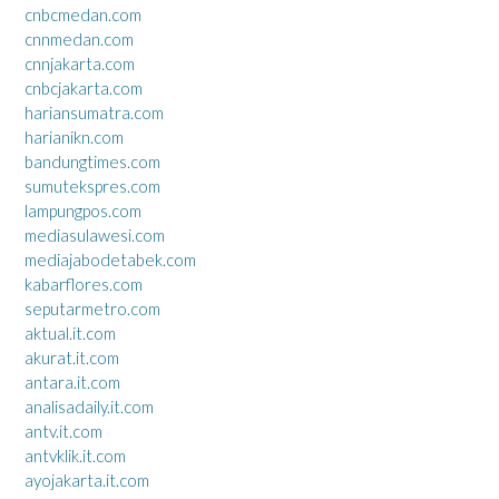
cnbcmedan.com
cnnmedan.com
cnnjakarta.com
cnbcjakarta.com
hariansumatra.com
harianikn.com
bandungtimes.com
sumutekspres.com
lampungpos.com
mediasulawesi.com
mediajabodetabek.com
kabarflores.com
seputarmetro.com
aktual.it.com
akurat.it.com
antara.it.com
analisadaily.it.com
antv.it.com
antvklik.it.com
ayojakarta.it.com