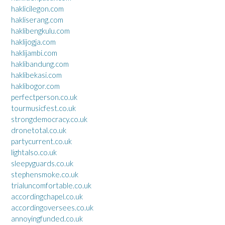
haklicilegon.com
hakliserang.com
haklibengkulu.com
haklijogja.com
haklijambi.com
haklibandung.com
haklibekasi.com
haklibogor.com
perfectperson.co.uk
tourmusicfest.co.uk
strongdemocracy.co.uk
dronetotal.co.uk
partycurrent.co.uk
lightalso.co.uk
sleepyguards.co.uk
stephensmoke.co.uk
trialuncomfortable.co.uk
accordingchapel.co.uk
accordingoversees.co.uk
annoyingfunded.co.uk