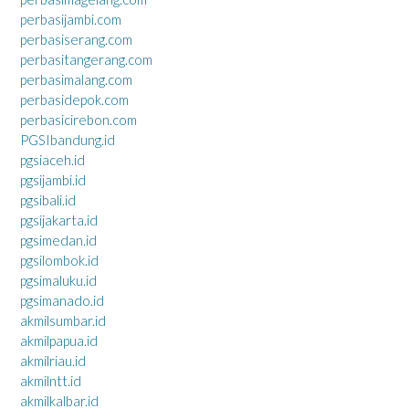
perbasijambi.com
perbasiserang.com
perbasitangerang.com
perbasimalang.com
perbasidepok.com
perbasicirebon.com
PGSIbandung.id
pgsiaceh.id
pgsijambi.id
pgsibali.id
pgsijakarta.id
pgsimedan.id
pgsilombok.id
pgsimaluku.id
pgsimanado.id
akmilsumbar.id
akmilpapua.id
akmilriau.id
akmilntt.id
akmilkalbar.id