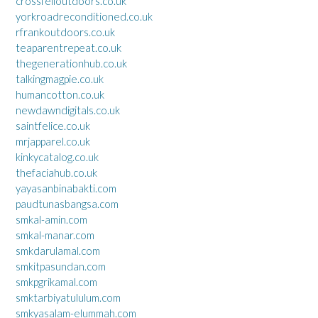
crossfelloutdoors.co.uk
yorkroadreconditioned.co.uk
rfrankoutdoors.co.uk
teaparentrepeat.co.uk
thegenerationhub.co.uk
talkingmagpie.co.uk
humancotton.co.uk
newdawndigitals.co.uk
saintfelice.co.uk
mrjapparel.co.uk
kinkycatalog.co.uk
thefaciahub.co.uk
yayasanbinabakti.com
paudtunasbangsa.com
smkal-amin.com
smkal-manar.com
smkdarulamal.com
smkitpasundan.com
smkpgrikamal.com
smktarbiyatululum.com
smkyasalam-elummah.com