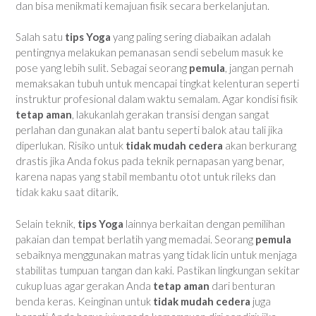
dan bisa menikmati kemajuan fisik secara berkelanjutan.
Salah satu
tips Yoga
yang paling sering diabaikan adalah
pentingnya melakukan pemanasan sendi sebelum masuk ke
pose yang lebih sulit. Sebagai seorang
pemula
, jangan pernah
memaksakan tubuh untuk mencapai tingkat kelenturan seperti
instruktur profesional dalam waktu semalam. Agar kondisi fisik
tetap aman
, lakukanlah gerakan transisi dengan sangat
perlahan dan gunakan alat bantu seperti balok atau tali jika
diperlukan. Risiko untuk
tidak mudah cedera
akan berkurang
drastis jika Anda fokus pada teknik pernapasan yang benar,
karena napas yang stabil membantu otot untuk rileks dan
tidak kaku saat ditarik.
Selain teknik,
tips Yoga
lainnya berkaitan dengan pemilihan
pakaian dan tempat berlatih yang memadai. Seorang
pemula
sebaiknya menggunakan matras yang tidak licin untuk menjaga
stabilitas tumpuan tangan dan kaki. Pastikan lingkungan sekitar
cukup luas agar gerakan Anda
tetap aman
dari benturan
benda keras. Keinginan untuk
tidak mudah cedera
juga