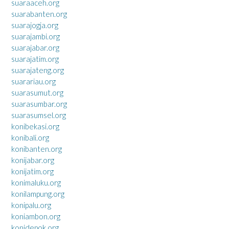
suaraaceh.org
suarabanten.org
suarajogja.org
suarajambi.org
suarajabar.org
suarajatim.org
suarajateng.org
suarariau.org
suarasumut.org
suarasumbar.org
suarasumsel.org
konibekasi.org
konibali.org
konibanten.org
konijabar.org
konijatim.org
konimaluku.org
konilampung.org
konipalu.org
koniambon.org
konidepok.org