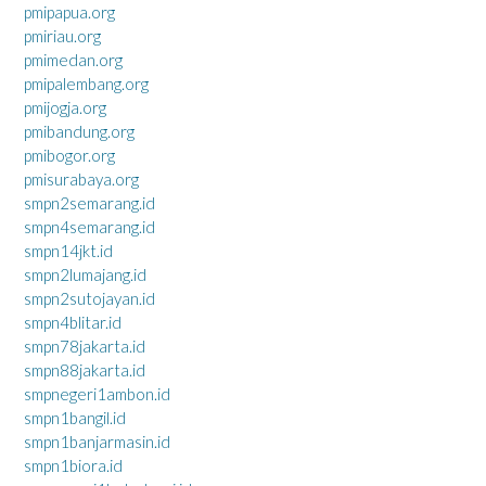
pmipapua.org
pmiriau.org
pmimedan.org
pmipalembang.org
pmijogja.org
pmibandung.org
pmibogor.org
pmisurabaya.org
smpn2semarang.id
smpn4semarang.id
smpn14jkt.id
smpn2lumajang.id
smpn2sutojayan.id
smpn4blitar.id
smpn78jakarta.id
smpn88jakarta.id
smpnegeri1ambon.id
smpn1bangil.id
smpn1banjarmasin.id
smpn1biora.id