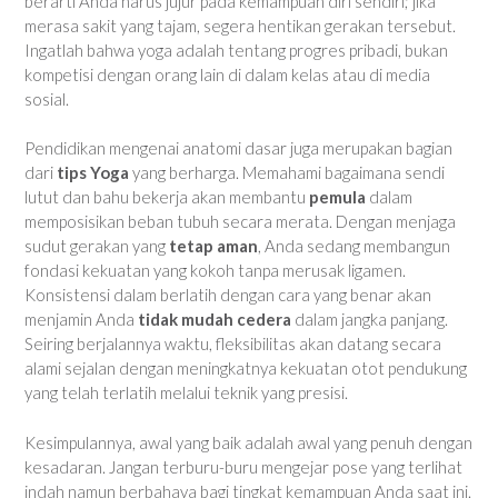
berarti Anda harus jujur pada kemampuan diri sendiri; jika
merasa sakit yang tajam, segera hentikan gerakan tersebut.
Ingatlah bahwa yoga adalah tentang progres pribadi, bukan
kompetisi dengan orang lain di dalam kelas atau di media
sosial.
Pendidikan mengenai anatomi dasar juga merupakan bagian
dari
tips Yoga
yang berharga. Memahami bagaimana sendi
lutut dan bahu bekerja akan membantu
pemula
dalam
memposisikan beban tubuh secara merata. Dengan menjaga
sudut gerakan yang
tetap aman
, Anda sedang membangun
fondasi kekuatan yang kokoh tanpa merusak ligamen.
Konsistensi dalam berlatih dengan cara yang benar akan
menjamin Anda
tidak mudah cedera
dalam jangka panjang.
Seiring berjalannya waktu, fleksibilitas akan datang secara
alami sejalan dengan meningkatnya kekuatan otot pendukung
yang telah terlatih melalui teknik yang presisi.
Kesimpulannya, awal yang baik adalah awal yang penuh dengan
kesadaran. Jangan terburu-buru mengejar pose yang terlihat
indah namun berbahaya bagi tingkat kemampuan Anda saat ini.