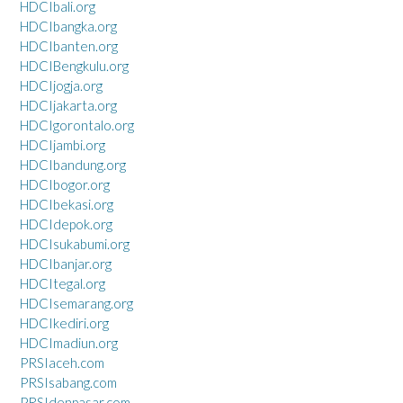
HDCIbali.org
HDCIbangka.org
HDCIbanten.org
HDCIBengkulu.org
HDCIjogja.org
HDCIjakarta.org
HDCIgorontalo.org
HDCIjambi.org
HDCIbandung.org
HDCIbogor.org
HDCIbekasi.org
HDCIdepok.org
HDCIsukabumi.org
HDCIbanjar.org
HDCItegal.org
HDCIsemarang.org
HDCIkediri.org
HDCImadiun.org
PRSIaceh.com
PRSIsabang.com
PRSIdenpasar.com