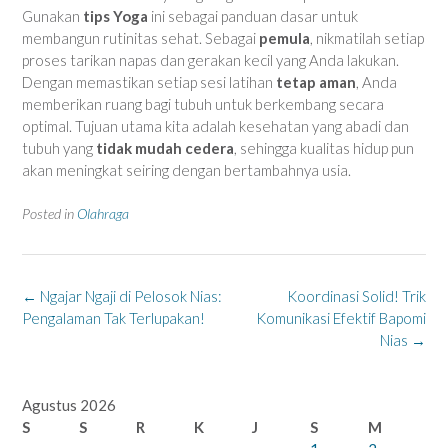
Gunakan
tips Yoga
ini sebagai panduan dasar untuk
membangun rutinitas sehat. Sebagai
pemula
, nikmatilah setiap
proses tarikan napas dan gerakan kecil yang Anda lakukan.
Dengan memastikan setiap sesi latihan
tetap aman
, Anda
memberikan ruang bagi tubuh untuk berkembang secara
optimal. Tujuan utama kita adalah kesehatan yang abadi dan
tubuh yang
tidak mudah cedera
, sehingga kualitas hidup pun
akan meningkat seiring dengan bertambahnya usia.
Posted in
Olahraga
Post
←
Ngajar Ngaji di Pelosok Nias:
Koordinasi Solid! Trik
navigation
Pengalaman Tak Terlupakan!
Komunikasi Efektif Bapomi
Nias
→
Agustus 2026
S
S
R
K
J
S
M