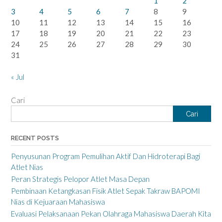
1
2
3
4
5
6
7
8
9
10
11
12
13
14
15
16
17
18
19
20
21
22
23
24
25
26
27
28
29
30
31
« Jul
Cari
Cari
RECENT POSTS
Penyusunan Program Pemulihan Aktif Dan Hidroterapi Bagi
Atlet Nias
Peran Strategis Pelopor Atlet Masa Depan
Pembinaan Ketangkasan Fisik Atlet Sepak Takraw BAPOMI
Nias di Kejuaraan Mahasiswa
Evaluasi Pelaksanaan Pekan Olahraga Mahasiswa Daerah Kita