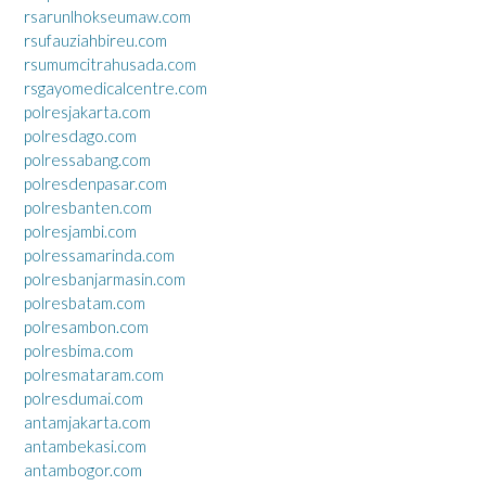
rsarunlhokseumaw.com
rsufauziahbireu.com
rsumumcitrahusada.com
rsgayomedicalcentre.com
polresjakarta.com
polresdago.com
polressabang.com
polresdenpasar.com
polresbanten.com
polresjambi.com
polressamarinda.com
polresbanjarmasin.com
polresbatam.com
polresambon.com
polresbima.com
polresmataram.com
polresdumai.com
antamjakarta.com
antambekasi.com
antambogor.com