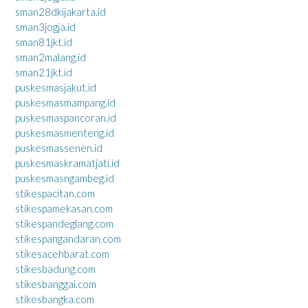
sman28dkijakarta.id
sman3jogja.id
sman81jkt.id
sman2malang.id
sman21jkt.id
puskesmasjakut.id
puskesmasmampang.id
puskesmaspancoran.id
puskesmasmenteng.id
puskesmassenen.id
puskesmaskramatjati.id
puskesmasngambeg.id
stikespacitan.com
stikespamekasan.com
stikespandeglang.com
stikespangandaran.com
stikesacehbarat.com
stikesbadung.com
stikesbanggai.com
stikesbangka.com