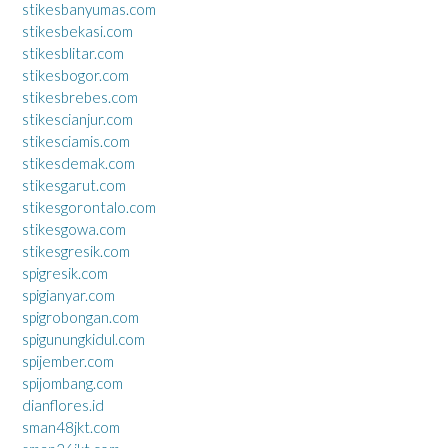
stikesbanyumas.com
stikesbekasi.com
stikesblitar.com
stikesbogor.com
stikesbrebes.com
stikescianjur.com
stikesciamis.com
stikesdemak.com
stikesgarut.com
stikesgorontalo.com
stikesgowa.com
stikesgresik.com
spigresik.com
spigianyar.com
spigrobongan.com
spigunungkidul.com
spijember.com
spijombang.com
dianflores.id
sman48jkt.com