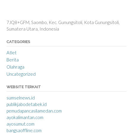
7JQ8+GFM, Saombo, Kec. Gunungsitoli, Kota Gunungsitoli,
Sumatera Utara, Indonesia
CATEGORIES
Atlet
Berita
Olahraga
Uncategorized
WEBSITE TERKAIT
sumselnews.id
publikjabodetabek.id
pemudapancasilamedan.com
ayokalimantan.com
ayosumut.com
bangsaoffline.com