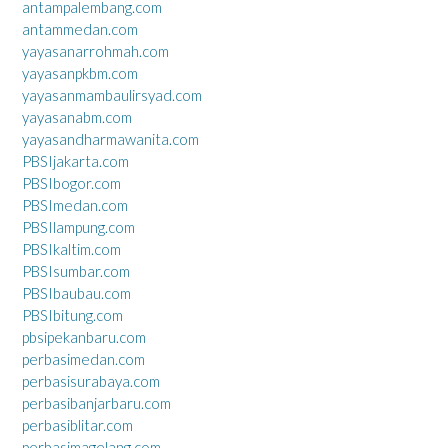
antampalembang.com
antammedan.com
yayasanarrohmah.com
yayasanpkbm.com
yayasanmambaulirsyad.com
yayasanabm.com
yayasandharmawanita.com
PBSIjakarta.com
PBSIbogor.com
PBSImedan.com
PBSIlampung.com
PBSIkaltim.com
PBSIsumbar.com
PBSIbaubau.com
PBSIbitung.com
pbsipekanbaru.com
perbasimedan.com
perbasisurabaya.com
perbasibanjarbaru.com
perbasiblitar.com
perbasimagelang.com