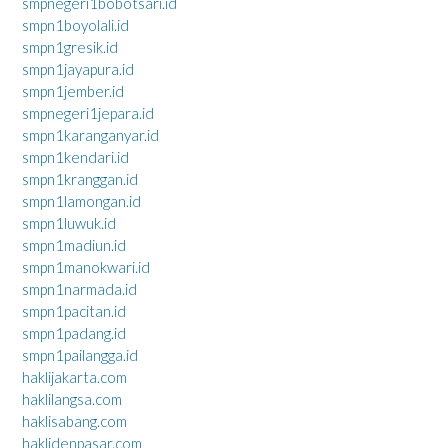
smpnegeri1bobotsari.id
smpn1boyolali.id
smpn1gresik.id
smpn1jayapura.id
smpn1jember.id
smpnegeri1jepara.id
smpn1karanganyar.id
smpn1kendari.id
smpn1kranggan.id
smpn1lamongan.id
smpn1luwuk.id
smpn1madiun.id
smpn1manokwari.id
smpn1narmada.id
smpn1pacitan.id
smpn1padang.id
smpn1pailangga.id
haklijakarta.com
haklilangsa.com
haklisabang.com
haklidenpasar.com