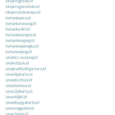
ekspresgresik.id
ekspresgorontalo.id
ekspresindramayu.id
harianjepara.id
hariankarawang.id
hariankediri.id
harianlamongan.id
harianlumajang.id
harianmajalengka.id
harianmalang.id
smanics-serpong.id
smakstlouis.id
smapraditadirgantara.id
sman8jakarta.id
smalabschool.id
smaskanisius.id
sman2jakarta.id
sman68jkt.id
sman8yogyakarta.id
smasungguldel.id
sman1jogja.id