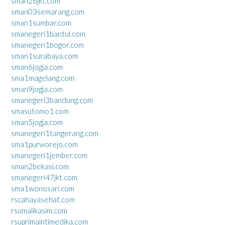
sman26jkt.com
sman03semarang.com
sman1sumbar.com
smanegeri1bantul.com
smanegeri1bogor.com
sman1surabaya.com
sman6jogja.com
sma1magelang.com
sman9jogja.com
smanegeri3bandung.com
smasutomo1.com
sman5jogja.com
smanegeri1tangerang.com
sma1purworejo.com
smanegeri1jember.com
sman2bekasi.com
smanegeri47jkt.com
sma1wonosari.com
rscahayasehat.com
rsumalikasim.com
rsuprimaintimedika.com