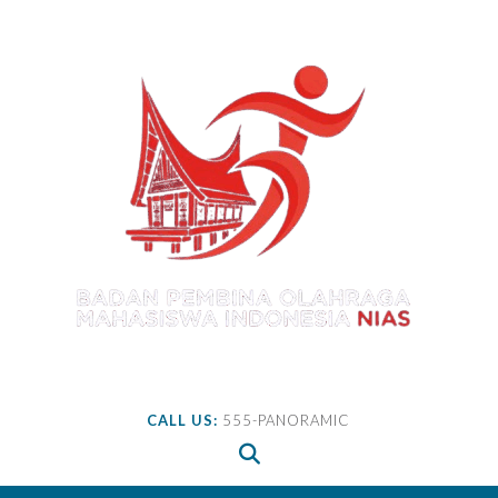
Skip
to
content
CALL US:
555-PANORAMIC