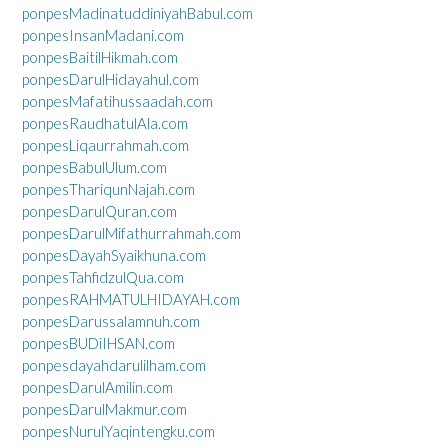
ponpesMadinatuddiniyahBabul.com
ponpesInsanMadani.com
ponpesBaitilHikmah.com
ponpesDarulHidayahul.com
ponpesMafatihussaadah.com
ponpesRaudhatulAla.com
ponpesLiqaurrahmah.com
ponpesBabulUlum.com
ponpesThariqunNajah.com
ponpesDarulQuran.com
ponpesDarulMifathurrahmah.com
ponpesDayahSyaikhuna.com
ponpesTahfidzulQua.com
ponpesRAHMATULHIDAYAH.com
ponpesDarussalamnuh.com
ponpesBUDiIHSAN.com
ponpesdayahdarulilham.com
ponpesDarulAmilin.com
ponpesDarulMakmur.com
ponpesNurulYaqintengku.com