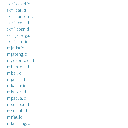
akmilkalsel.id
akmilbali.id
akmilbanten.id
akmilaceh.id
akmiljabar.id
akmiljateng.id
akmiljatim.id
imijatim.id
imijateng.id
imigorontalo.id
imibanten.id
imibali.id
imijambi.id
imikalbar.id
imikalsel.id
imipapua.id
imisumbar.id
imisumut.id
imiriau.id
imilampung.id