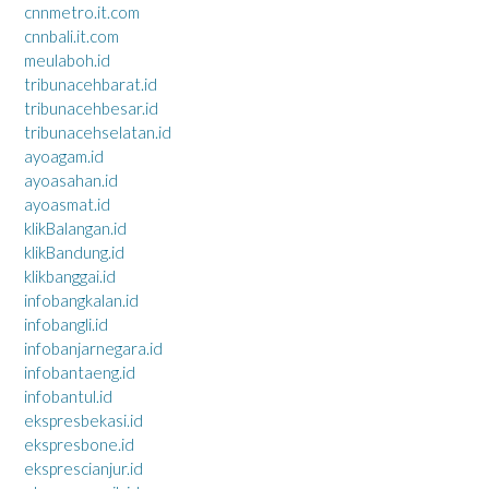
cnnmetro.it.com
cnnbali.it.com
meulaboh.id
tribunacehbarat.id
tribunacehbesar.id
tribunacehselatan.id
ayoagam.id
ayoasahan.id
ayoasmat.id
klikBalangan.id
klikBandung.id
klikbanggai.id
infobangkalan.id
infobangli.id
infobanjarnegara.id
infobantaeng.id
infobantul.id
ekspresbekasi.id
ekspresbone.id
eksprescianjur.id