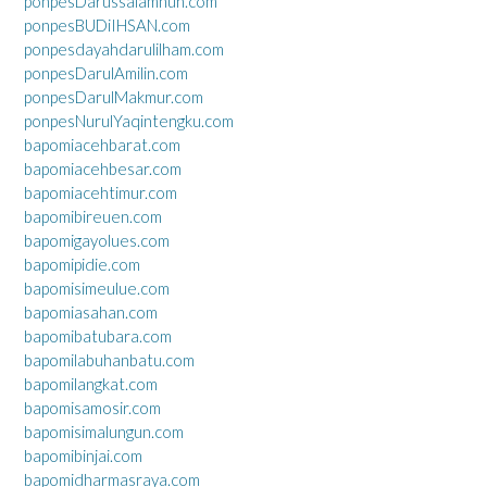
ponpesDarussalamnuh.com
ponpesBUDiIHSAN.com
ponpesdayahdarulilham.com
ponpesDarulAmilin.com
ponpesDarulMakmur.com
ponpesNurulYaqintengku.com
bapomiacehbarat.com
bapomiacehbesar.com
bapomiacehtimur.com
bapomibireuen.com
bapomigayolues.com
bapomipidie.com
bapomisimeulue.com
bapomiasahan.com
bapomibatubara.com
bapomilabuhanbatu.com
bapomilangkat.com
bapomisamosir.com
bapomisimalungun.com
bapomibinjai.com
bapomidharmasraya.com