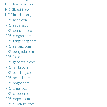
HDCIsemarang.org
HDCIkediri.org
HDCImadiun.org
PRSIaceh.com
PRSIsabang.com
PRSIdenpasar.com
PRSIcilegon.com
PRSItangerang.com
PRSIserang.com
PRSIbengkulu.com
PRSIjogja.com
PRSIgorontalo.com
PRSIjambi.com
PRSIbandung.com
PRSIbekasi.com
PRSIbogor.com
PRSIcimahi.com
PRSIcirebon.com
PRSIdepok.com
PRSIsukabumi.com