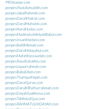
PRSIbanjar.com
ponpesIhyaUlumuddin.com
ponpesJabalRahmah.com
ponpesDarulKhairat.com
ponpesDarulMuhsinin.com
ponpesNurulHudas.com
ponpesMadinatuddiniyahBabul.com
ponpesInsanMadani.com
ponpesBaitilHikmah.com
ponpesDarulHidayahul.com
ponpesMafatihussaadah.com
ponpesRaudhatulAla.com
ponpesLiqaurrahmah.com
ponpesBabulUlum.com
ponpesThariqunNajah.com
ponpesDarulQuran.com
ponpesDarulMifathurrahmah.com
ponpesDayahSyaikhuna.com
ponpesTahfidzulQua.com
ponpesRAHMATULHIDAYAH.com