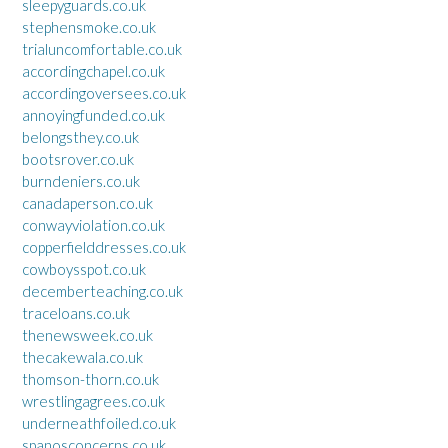
sleepyguards.co.uk
stephensmoke.co.uk
trialuncomfortable.co.uk
accordingchapel.co.uk
accordingoversees.co.uk
annoyingfunded.co.uk
belongsthey.co.uk
bootsrover.co.uk
burndeniers.co.uk
canadaperson.co.uk
conwayviolation.co.uk
copperfielddresses.co.uk
cowboysspot.co.uk
decemberteaching.co.uk
traceloans.co.uk
thenewsweek.co.uk
thecakewala.co.uk
thomson-thorn.co.uk
wrestlingagrees.co.uk
underneathfoiled.co.uk
spanosconcerns.co.uk