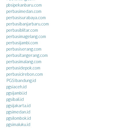
pbsipekanbaru.com
perbasimedan.com
perbasisurabaya.com
perbasibanjarbaru.com
perbasiblitar.com
perbasimagelang.com
perbasijambi.com
perbasiserang.com
perbasitangerang.com
perbasimalang.com
perbasidepok.com
perbasicirebon.com
PGSIbandung.id
pgsiaceh.id
pgsijambi.id
pgsibali.id
pgsijakarta.id
pgsimedan.id
pgsilombok.id
pgsimaluku.id