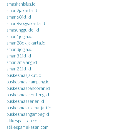
smaskanisius.id
sman2jakarta.id
sman68jkt.id
sman8yogyakarta.id
smasungguldel.id
sman1jogja.id
sman28dkijakarta.id
sman3jogja.id
sman81jkt.id
sman2malang.id
sman21jkt.id
puskesmasjakut.id
puskesmasmampang.id
puskesmaspancoran.id
puskesmasmenteng.id
puskesmassenen.id
puskesmaskramatjati.id
puskesmasngambeg.id
stikespacitan.com
stikespamekasan.com