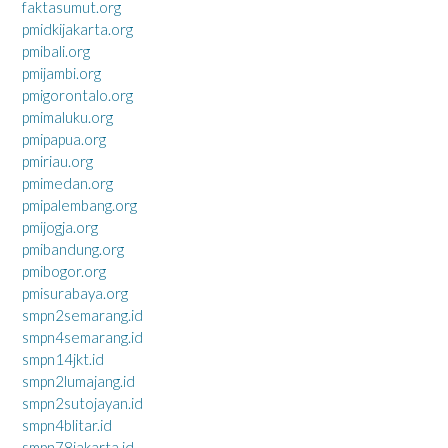
faktasumut.org
pmidkijakarta.org
pmibali.org
pmijambi.org
pmigorontalo.org
pmimaluku.org
pmipapua.org
pmiriau.org
pmimedan.org
pmipalembang.org
pmijogja.org
pmibandung.org
pmibogor.org
pmisurabaya.org
smpn2semarang.id
smpn4semarang.id
smpn14jkt.id
smpn2lumajang.id
smpn2sutojayan.id
smpn4blitar.id
smpn78jakarta.id