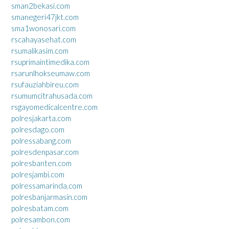
sman2bekasi.com
smanegeri47jkt.com
sma1wonosari.com
rscahayasehat.com
rsumalikasim.com
rsuprimaintimedika.com
rsarunlhokseumaw.com
rsufauziahbireu.com
rsumumcitrahusada.com
rsgayomedicalcentre.com
polresjakarta.com
polresdago.com
polressabang.com
polresdenpasar.com
polresbanten.com
polresjambi.com
polressamarinda.com
polresbanjarmasin.com
polresbatam.com
polresambon.com