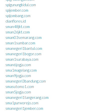
spigunungkidul.com
spijember.com
spijombang.com
dianflores.id
sman48jkt.com
sman26jkt.com
sman03semarang.com
sman1sumbar.com
smanegeri1bantul.com
smanegeri1bogor.com
sman1surabaya.com
sman6jogja.com
sma1magelang.com
sman9jogja.com
smanegeri3bandung.com
smasutomo1.com
sman5jogja.com
smanegeri1tangerang.com
sma1purworejo.com
smanegeri1jember.com