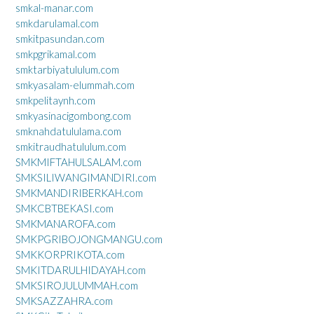
smkal-manar.com
smkdarulamal.com
smkitpasundan.com
smkpgrikamal.com
smktarbiyatululum.com
smkyasalam-elummah.com
smkpelitaynh.com
smkyasinacigombong.com
smknahdatululama.com
smkitraudhatululum.com
SMKMIFTAHULSALAM.com
SMKSILIWANGIMANDIRI.com
SMKMANDIRIBERKAH.com
SMKCBTBEKASI.com
SMKMANAROFA.com
SMKPGRIBOJONGMANGU.com
SMKKORPRIKOTA.com
SMKITDARULHIDAYAH.com
SMKSIROJULUMMAH.com
SMKSAZZAHRA.com