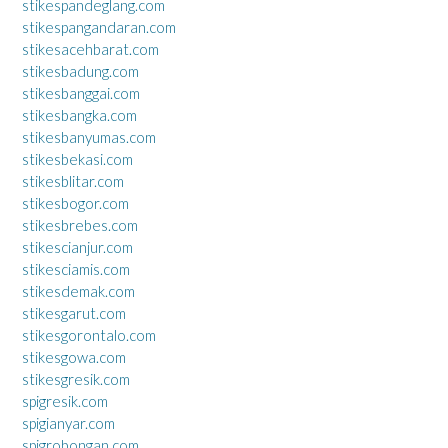
stikespandeglang.com
stikespangandaran.com
stikesacehbarat.com
stikesbadung.com
stikesbanggai.com
stikesbangka.com
stikesbanyumas.com
stikesbekasi.com
stikesblitar.com
stikesbogor.com
stikesbrebes.com
stikescianjur.com
stikesciamis.com
stikesdemak.com
stikesgarut.com
stikesgorontalo.com
stikesgowa.com
stikesgresik.com
spigresik.com
spigianyar.com
spigrobongan.com