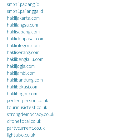
smpn1padang.id
smpn1pailangga.id
haklijakarta.com
haklilangsa.com
haklisabang.com
haklidenpasar.com
haklicilegon.com
hakliserang.com
haklibengkulu.com
haklijogja.com
haklijambi.com
haklibandung.com
haklibekasi.com
haklibogor.com
perfectperson.co.uk
tourmusicfest.co.uk
strongdemocracy.co.uk
dronetotal.co.uk
partycurrent.co.uk
lightalso.co.uk