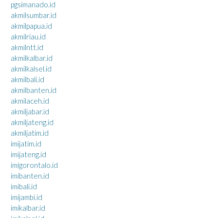
pgsimanado.id
akmilsumbar.id
akmilpapua.id
akmilriau.id
akmilntt.id
akmilkalbar.id
akmilkalsel.id
akmilbali.id
akmilbanten.id
akmilaceh.id
akmiljabar.id
akmiljateng.id
akmiljatim.id
imijatim.id
imijateng.id
imigorontalo.id
imibanten.id
imibali.id
imijambi.id
imikalbar.id