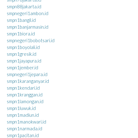
smpn88jakarta.id
smpnegeri1ambon.id
smpn1bangil.id
smpn1banjarmasin.id
smpn1biora.id
smpnegeri1bobotsari.id
smpn1boyolali.id
smpn1gresik.id
smpn1jayapura.id
smpn1jember.id
smpnegeri1jepara.id
smpn1karanganyar.id
smpn1kendari.id
smpn1kranggan.id
smpn1lamongan.id
smpn1luwuk.id
smpn1madiun.id
smpn1manokwari.id
smpn1narmada.id
smpn1pacitan.id