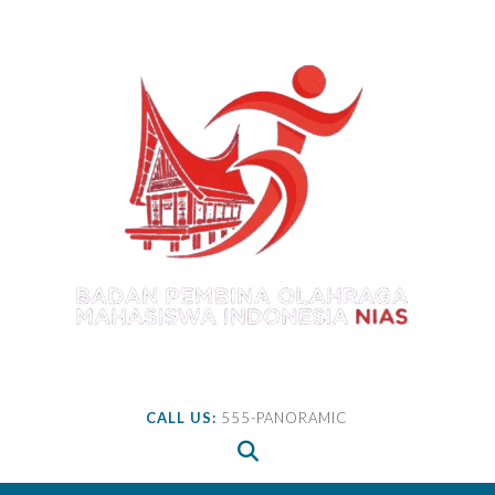
Skip
to
content
CALL US:
555-PANORAMIC