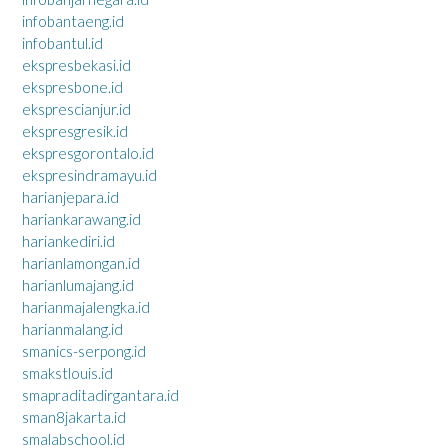
infobantaeng.id
infobantul.id
ekspresbekasi.id
ekspresbone.id
eksprescianjur.id
ekspresgresik.id
ekspresgorontalo.id
ekspresindramayu.id
harianjepara.id
hariankarawang.id
hariankediri.id
harianlamongan.id
harianlumajang.id
harianmajalengka.id
harianmalang.id
smanics-serpong.id
smakstlouis.id
smapraditadirgantara.id
sman8jakarta.id
smalabschool.id