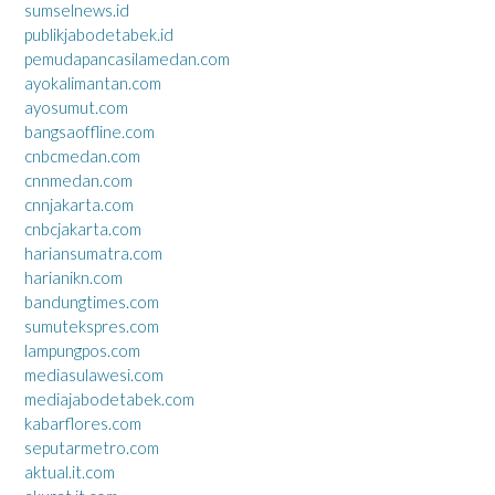
sumselnews.id
publikjabodetabek.id
pemudapancasilamedan.com
ayokalimantan.com
ayosumut.com
bangsaoffline.com
cnbcmedan.com
cnnmedan.com
cnnjakarta.com
cnbcjakarta.com
hariansumatra.com
harianikn.com
bandungtimes.com
sumutekspres.com
lampungpos.com
mediasulawesi.com
mediajabodetabek.com
kabarflores.com
seputarmetro.com
aktual.it.com