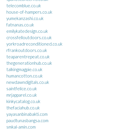
telecomblue.co.uk
house-of-hampers.co.uk
yumekanzashi.co.uk
fatnanas.co.uk
emilykatedesign.co.uk
crossfelloutdoors.co.uk
yorkroadreconditioned.co.uk
rfrankoutdoors.co.uk
teaparentrepeat.co.uk
thegenerationhub.co.uk
talkingmagpie.co.uk
humancotton.co.uk
newdawndigitals.co.uk
saintfelice.co.uk
mrjapparel.co.uk
kinkycatalog.co.uk
thefaciahub.co.uk
yayasanbinabakti.com
paudtunasbangsa.com
smkal-amin.com