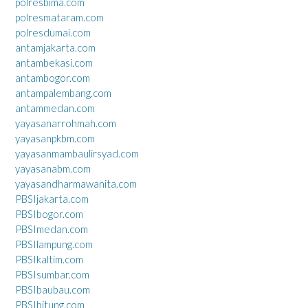
polresbima.com
polresmataram.com
polresdumai.com
antamjakarta.com
antambekasi.com
antambogor.com
antampalembang.com
antammedan.com
yayasanarrohmah.com
yayasanpkbm.com
yayasanmambaulirsyad.com
yayasanabm.com
yayasandharmawanita.com
PBSIjakarta.com
PBSIbogor.com
PBSImedan.com
PBSIlampung.com
PBSIkaltim.com
PBSIsumbar.com
PBSIbaubau.com
PBSIbitung.com