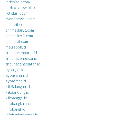
indosiar.it.com
metrotvnews.it.com
rctiplus.it.com
tvonenews.it.com
mnctv.it.com
cnnmedan.it.com
cnnmetro.it.com
cnnbali.it.com
meulaboh.id
tribunacehbarat.id
tribunacehbesar.id
tribunacehselatan.id
ayoagam.id
ayoasahan.id
ayoasmat.id
klikBalangan.id
klikBandung.id
klikbanggai.id
infobangkalan.id
infobangli.id
infobanjarnegara.id