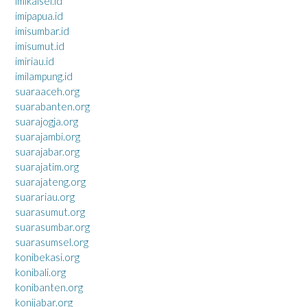
imikalsel.id
imipapua.id
imisumbar.id
imisumut.id
imiriau.id
imilampung.id
suaraaceh.org
suarabanten.org
suarajogja.org
suarajambi.org
suarajabar.org
suarajatim.org
suarajateng.org
suarariau.org
suarasumut.org
suarasumbar.org
suarasumsel.org
konibekasi.org
konibali.org
konibanten.org
konijabar.org