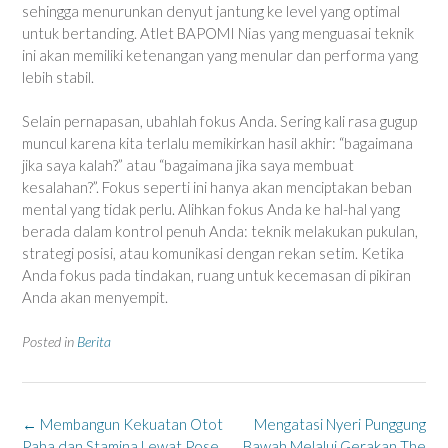
sehingga menurunkan denyut jantung ke level yang optimal
untuk bertanding. Atlet BAPOMI Nias yang menguasai teknik
ini akan memiliki ketenangan yang menular dan performa yang
lebih stabil.
Selain pernapasan, ubahlah fokus Anda. Sering kali rasa gugup
muncul karena kita terlalu memikirkan hasil akhir: “bagaimana
jika saya kalah?” atau “bagaimana jika saya membuat
kesalahan?”. Fokus seperti ini hanya akan menciptakan beban
mental yang tidak perlu. Alihkan fokus Anda ke hal-hal yang
berada dalam kontrol penuh Anda: teknik melakukan pukulan,
strategi posisi, atau komunikasi dengan rekan setim. Ketika
Anda fokus pada tindakan, ruang untuk kecemasan di pikiran
Anda akan menyempit.
Posted in
Berita
Post
←
Membangun Kekuatan Otot
Mengatasi Nyeri Punggung
navigation
Paha dan Stamina Lewat Pose
Bawah Melalui Gerakan The