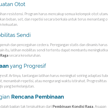
atan Otot
tihan resistensi. Program harus mencakup semua kelompok otot utam
sikan beban, set, dan repetisi secara berkala untuk terus menantang o
an kekuatan.
bilitas Sendi
ak penuh dan pencegahan cedera. Peregangan statis dan dinamis harus
Selain itu, latihan mobilitas sendi tertentu dapat membantu meningkatk
 Raga
secara keseluruhan.
aan
yang Progresif
resif. Artinya, tantangan latihan harus meningkat seiring adaptasi tub
, menambah repetisi, atau mengurangi waktu istirahat. Progresifitas
is yang berkelanjutan.
agian
Rencana Pembinaan
dalah bagian tak terpisahkan dari
Pembinaan Kondisi Raga
. Asupan