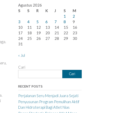
Agustus 2026
S
S
R
K
J
S
M
1
2
3
4
5
6
7
8
9
10
11
12
13
14
15
16
17
18
19
20
21
22
23
24
25
26
27
28
29
30
aga.
31
« Jul
aru,
Cari
Cari
RECENT POSTS
a.
Perjalanan Seru Menjadi Juara Sejati
i
Penyusunan Program Pemulihan Aktif
Dan Hidroterapi Bagi Atlet Nias