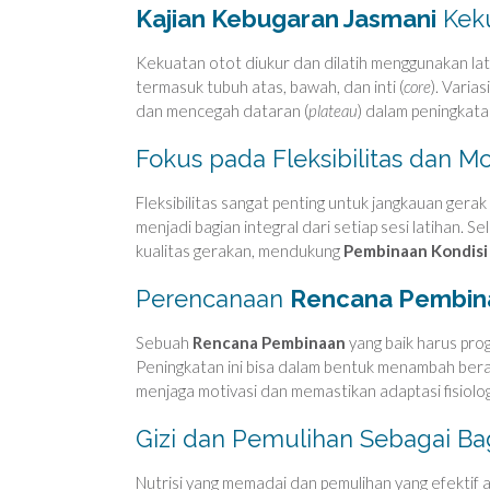
Kajian Kebugaran Jasmani
Keku
Kekuatan otot diukur dan dilatih menggunakan la
termasuk tubuh atas, bawah, dan inti (
core
). Varia
dan mencegah dataran (
plateau
) dalam peningkat
Fokus pada Fleksibilitas dan Mo
Fleksibilitas sangat penting untuk jangkauan ger
menjadi bagian integral dari setiap sesi latihan. 
kualitas gerakan, mendukung
Pembinaan Kondisi
Perencanaan
Rencana Pembin
Sebuah
Rencana Pembinaan
yang baik harus prog
Peningkatan ini bisa dalam bentuk menambah berat
menjaga motivasi dan memastikan adaptasi fisiolog
Gizi dan Pemulihan Sebagai B
Nutrisi yang memadai dan pemulihan yang efektif a