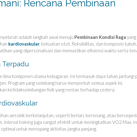
smani: Rencana Pembinaan
nyeluruh adalah langkah awal menuju
Pembinaan Kondisi Raga
yang
tahan
kardiovaskular
, kekuatan otot, fleksibilitas, dan komposisi tubuh.
atihan yang dipersonalisasi dan memastikan efisiensi waktu serta ten
 Terpadu
lima komponen utama kebugaran. Ini termasuk daya tahan jantung-p
angan. Program yang seimbang harus menyentuh semua aspek ini.
an ketidakseimbangan fisik yang rentan terhadap cedera.
rdiovaskular
tihan aerobik berkelanjutan, seperti berlari, berenang, atau berseped
an.
Interval training
juga sangat efektif untuk meningkatkan VO2 Max. In
optimal untuk menopang aktivitas jangka panjang.