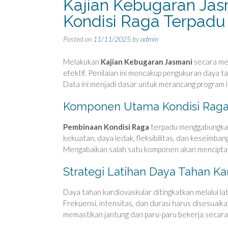
Kajian Kebugaran Ja
Kondisi Raga Terpadu
Posted on
11/11/2025
by
admin
Melakukan
Kajian Kebugaran Jasmani
secara me
efektif. Penilaian ini mencakup pengukuran daya 
Data ini menjadi dasar untuk merancang program l
Komponen Utama Kondisi Raga
Pembinaan Kondisi Raga
terpadu menggabungkan 
kekuatan, daya ledak, fleksibilitas, dan keseimb
Mengabaikan salah satu komponen akan menciptak
Strategi Latihan Daya Tahan Ka
Daya tahan kardiovaskular ditingkatkan melalui la
Frekuensi, intensitas, dan durasi harus disesuaik
memastikan jantung dan paru-paru bekerja secara 