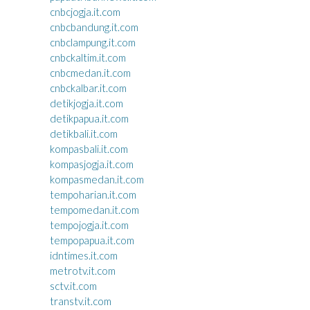
cnbcjogja.it.com
cnbcbandung.it.com
cnbclampung.it.com
cnbckaltim.it.com
cnbcmedan.it.com
cnbckalbar.it.com
detikjogja.it.com
detikpapua.it.com
detikbali.it.com
kompasbali.it.com
kompasjogja.it.com
kompasmedan.it.com
tempoharian.it.com
tempomedan.it.com
tempojogja.it.com
tempopapua.it.com
idntimes.it.com
metrotv.it.com
sctv.it.com
transtv.it.com