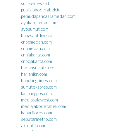
sumselnews.id
publikjabodetabek.id
pemudapancasilamedan.com
ayokalimantan.com
ayosumut.com
bangsaoffline.com
cnbcmedan.com
cnnmedan.com
cnnjakarta.com
cnbcjakarta.com
hariansumatra.com
harianikn.com
bandungtimes.com
sumutekspres.com
lampungpos.com
mediasulawesi.com
mediajabodetabek.com
kabarflores.com
seputarmetro.com
aktual.it.com