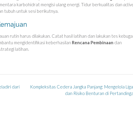
entara karbohidrat mengisi ulang energi. Tidur berkualitas dan
activ
 tubuh untuk sesi berikutnya.
Kemajuan
uan rutin harus dilakukan. Catat hasil latihan dan lakukan tes kebug
mbantu mengidentifikasi keberhasilan
Rencana Pembinaan
dan
rategi latihan.
adiri dari
Kompleksitas Cedera Jangka Panjang: Mengelola Lig
dan Risiko Benturan di Pertanding