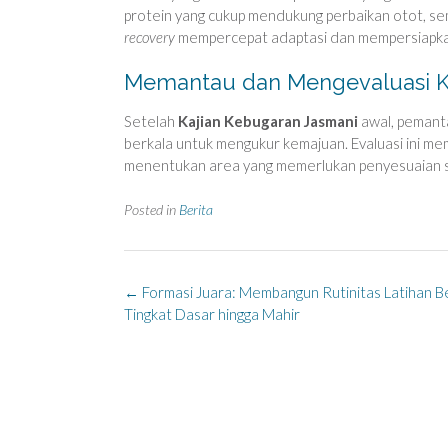
protein yang cukup mendukung perbaikan otot, sem
recovery
mempercepat adaptasi dan mempersiapkan
Memantau dan Mengevaluasi 
Setelah
Kajian Kebugaran Jasmani
awal, pemanta
berkala untuk mengukur kemajuan. Evaluasi ini me
menentukan area yang memerlukan penyesuaian st
Posted in
Berita
Post
←
Formasi Juara: Membangun Rutinitas Latihan Bel
navigation
Tingkat Dasar hingga Mahir