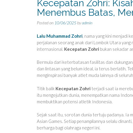
Kecepatan Zohri: Kisah
Menembus Batas, Men
Posted on
10/06/2025
by
admin
Lalu Muhammad Zohri
, nama yang kini menjadi k
perjalanan seorang anak dari Lombok Utara yang 
internasional.
Kecepatan Zohri
bukan sekadar an
Bermula dari keterbatasan fasilitas dan dukunga
dan lintasan yang belum ideal, ia terus berlatih
menginspirasi banyak atlet muda lainnya di seluruh
Titik balik
Kecepatan Zohri
terjadi saat ia mere
itu mengejutkan dunia, menempatkan nama Indonesi
membuktikan potensi atletik Indonesia.
Sejak saat itu, sorotan dunia tertuju padanya. Ia
Asian Games. Setiap penampilannya selalu dinanti
berharga bagi olahraga negeri ini.