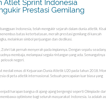
 Atlet Sprint Indonesia
gukir Prestasi Gemilang
ebanggaan Indonesia, telah mengukir sejarah dalam dunia atletik. Kisa
menembus batas keterbatasan, meraih prestasi gemilang di kancah
gka, melainkan simbol perjuangan dan dedikasi.
n, Zohri tak pernah menyerah pada impiannya. Dengan sepatu seadan
. Tekadnya membaja, melampaui segala rintangan yang ada. Semangatnya
 pelosok negeri.
but medali emas di Kejuaraan Dunia Atletik U20 pada tahun 2018. M
a di peta atletik internasional. Sebuah pencapaian luar biasa yang
 menjadi harapan bangsa di ajang-ajang bergengsi seperti Olimpiade da
, membawa optimisme bagi seluruh masyarakat Indonesia. Ia adalah a