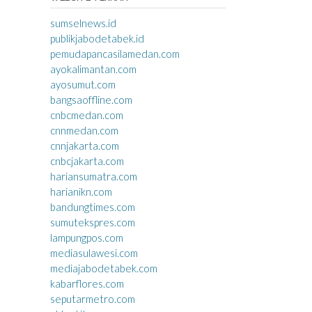
sumselnews.id
publikjabodetabek.id
pemudapancasilamedan.com
ayokalimantan.com
ayosumut.com
bangsaoffline.com
cnbcmedan.com
cnnmedan.com
cnnjakarta.com
cnbcjakarta.com
hariansumatra.com
harianikn.com
bandungtimes.com
sumutekspres.com
lampungpos.com
mediasulawesi.com
mediajabodetabek.com
kabarflores.com
seputarmetro.com