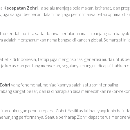
ma
Kecepatan Zohri
. Ia selalu menjaga pola makan, istirahat, dan pro
s juga sangat berperan dalam menjaga performanya tetap optimal di s
etap rendah hati. Ia sadar bahwa perjalanan masih panjang dan banyak
ya adalah mengharumkan nama bangsa di kancah global. Semangat inil
tletik di Indonesia, tetapi juga menginspirasi generasi muda untuk be
ja keras dan pantang menyerah, segalanya mungkin dicapai, bahkan d
Zohri
yang fenomenal, menjadikannya salah satu sprinter paling
kembang sangat besar, dan ia diharapkan bisa memecahkan rekor-rekor
kan dukungan penuh kepada Zohri. Fasilitas latihan yang lebih baik d
 menunjang performanya. Semua berharap Zohri dapat terus menoreh