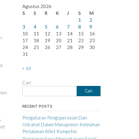
Agustus 2026
S
S
R
K
J
S
M
1
2
3
4
5
6
7
8
9
10
11
12
13
14
15
16
h
17
18
19
20
21
22
23
24
25
26
27
28
29
30
31
ya
« Jul
Cari
Cari
omen
RECENT POSTS
Pengaturan Pengoperasian Dan
n
Istirahat Dalam Manajemen Kelelahan
set
Perjalanan Atlet Kompetisi
Perjalanan Seru Menjadi Juara Sejati