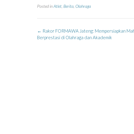
Posted in
Atlet
,
Berita
,
Olahraga
Post
←
Rakor FORMAWA Jateng: Mempersiapkan Ma
navigation
Berprestasi di Olahraga dan Akademik