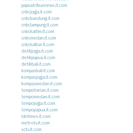
papuatribunnews.it.com
cnbcjogja.it.com
cnbcbandung.it.com
cnbclampung.it.com
cnbckaltim.it.com
cnbcmedan.it.com
cnbckalbar.it.com
detikjogja.it.com
detikpapua.it.com
detikbali.it.com
kompasbali.it.com
kompasjogja.it.com
kompasmedan.it.com
tempoharian.it.com
tempomedan.it.com
tempojogja.it.com
tempopapua.it.com
idntimes.it.com
metrotv.it.com
sctv.it.com