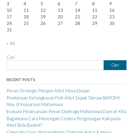
3
4
5
6
7
8
9
10
11
12
13
14
15
16
17
18
19
20
21
22
23
24
25
26
27
28
29
30
31
« Jul
Cari
Cari
RECENT POSTS
Peran Strategis Pelopor Atlet Masa Depan
Pembinaan Ketangkasan Fisik Atlet Sepak Takraw BAPOMI
Nias di Kejuaraan Mahasiswa
Evaluasi Pelaksanaan Pekan Olahraga Mahasiswa Daerah Kita
Bagaimana Cara Mencegah Cedera Pergelangan Kaki pada
Atlet Bola Basket?
Galeri Aksi Seru Pertandingan Olahraga Antar Kampus