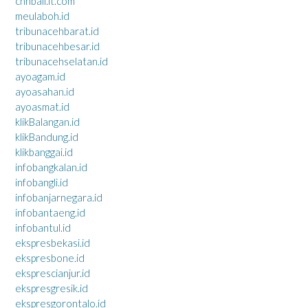
cnnbali.it.com
meulaboh.id
tribunacehbarat.id
tribunacehbesar.id
tribunacehselatan.id
ayoagam.id
ayoasahan.id
ayoasmat.id
klikBalangan.id
klikBandung.id
klikbanggai.id
infobangkalan.id
infobangli.id
infobanjarnegara.id
infobantaeng.id
infobantul.id
ekspresbekasi.id
ekspresbone.id
eksprescianjur.id
ekspresgresik.id
ekspresgorontalo.id