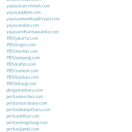
yayasanarrohmah.com
yayasanpkbm.com
yayasanmambaulirsyad.com
yayasanabm.com
yayasandharmawanita.com
PBSIjakarta.com
PBSIbogor.com
PBSImedan.com
PBSIlampung.com
PBSIkaltim.com
PBSIsumbar.com
PBSIbaubau.com
PBSIbitung.com
pbsipekanbaru.com
perbasimedan.com
perbasisurabaya.com
perbasibanjarbaru.com
perbasiblitar.com
perbasimagelang.com
perbasijambi.com