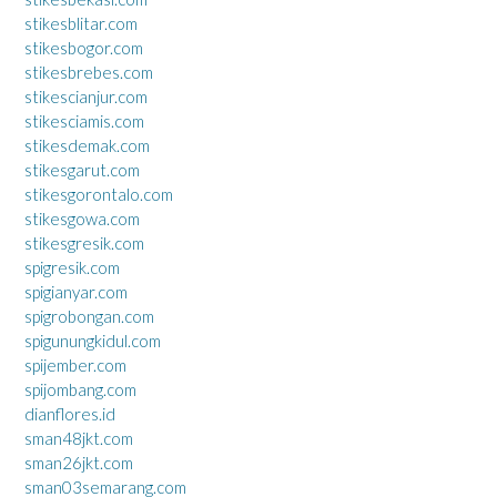
stikesblitar.com
stikesbogor.com
stikesbrebes.com
stikescianjur.com
stikesciamis.com
stikesdemak.com
stikesgarut.com
stikesgorontalo.com
stikesgowa.com
stikesgresik.com
spigresik.com
spigianyar.com
spigrobongan.com
spigunungkidul.com
spijember.com
spijombang.com
dianflores.id
sman48jkt.com
sman26jkt.com
sman03semarang.com