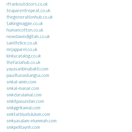
rfrankoutdoors.co.uk
teaparentrepeat.co.uk
thegenerationhub.co.uk
talkingmagpie.co.uk
humancotton.co.uk
newdawndigitals.co.uk
saintfelice.co.uk
mrjapparel.co.uk
kinkycatalog.co.uk
thefaciahub.co.uk
yayasanbinabakti.com
paudtunasbangsa.com
smkal-amin.com
smkal-manar.com
smkdarulamal.com
smkitpasundan.com
smkpgrikamal.com
smktarbiyatululum.com
smkyasalam-elummah.com
smkpelitaynh.com