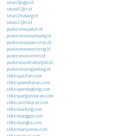
sman3jogja.id
sman81jkt.id
sman2malang.id
sman21jkt.id
puskesmasjakut.id
puskesmasmampang.id
puskesmaspancoran.id
puskesmasmenteng.id
puskesmassenen.id
puskesmaskramatjati.id
puskesmasngambeg.id
stikespacitan.com
stikespamekasan.com
stikespandeglang.com
stikespangandaran.com
stikesacehbarat.com
stikesbadung.com
stikesbanggai.com
stikesbangka.com
stikesbanyumas.com
stikesbekasi.com