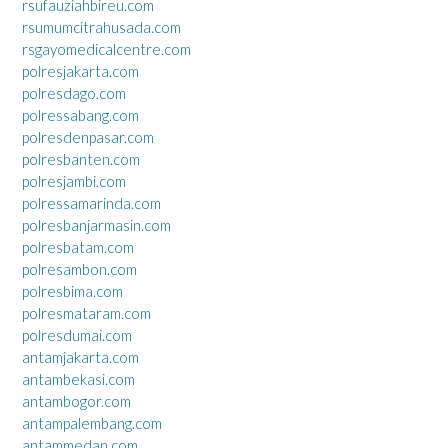
rsufauziahbireu.com
rsumumcitrahusada.com
rsgayomedicalcentre.com
polresjakarta.com
polresdago.com
polressabang.com
polresdenpasar.com
polresbanten.com
polresjambi.com
polressamarinda.com
polresbanjarmasin.com
polresbatam.com
polresambon.com
polresbima.com
polresmataram.com
polresdumai.com
antamjakarta.com
antambekasi.com
antambogor.com
antampalembang.com
antammedan.com