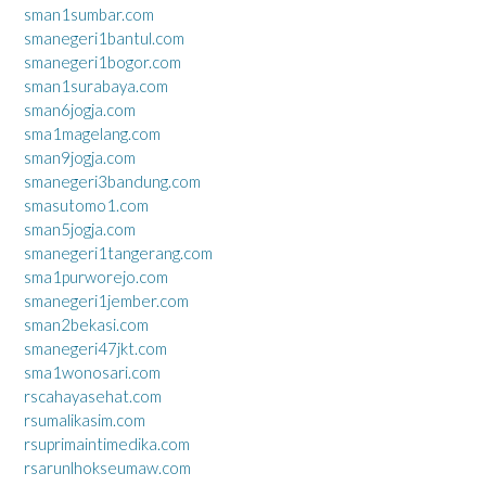
sman1sumbar.com
smanegeri1bantul.com
smanegeri1bogor.com
sman1surabaya.com
sman6jogja.com
sma1magelang.com
sman9jogja.com
smanegeri3bandung.com
smasutomo1.com
sman5jogja.com
smanegeri1tangerang.com
sma1purworejo.com
smanegeri1jember.com
sman2bekasi.com
smanegeri47jkt.com
sma1wonosari.com
rscahayasehat.com
rsumalikasim.com
rsuprimaintimedika.com
rsarunlhokseumaw.com