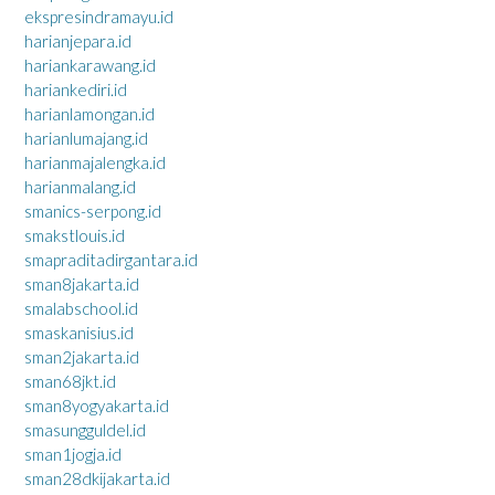
ekspresindramayu.id
harianjepara.id
hariankarawang.id
hariankediri.id
harianlamongan.id
harianlumajang.id
harianmajalengka.id
harianmalang.id
smanics-serpong.id
smakstlouis.id
smapraditadirgantara.id
sman8jakarta.id
smalabschool.id
smaskanisius.id
sman2jakarta.id
sman68jkt.id
sman8yogyakarta.id
smasungguldel.id
sman1jogja.id
sman28dkijakarta.id