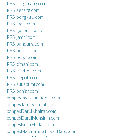
PRSItangerang.com
PRSIserang.com
PRSIbengkulu.com
PRSIjogja.com
PRSIgorontalo.com
PRSIjambi.com
PRSIbandung.com
PRSIbekasi.com
PRSIbogor.com
PRSIcimahi.com
PRSIcirebon.com
PRSIdepok.com
PRSIsukabumi.com
PRSIbanjar.com
ponpesIhyaUlumuddin.com
ponpesJabalRahmah.com
ponpesDarulKhairat.com
ponpesDarulMuhsinin.com
ponpesNurulHudas.com
ponpesMadinatuddiniyahBabul.com