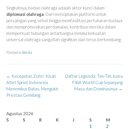
Singkatnya, badan olahraga adalah aktor kunci dalam
diplomasi olahraga
. Dari menciptakan platform untuk
persaingan yang sehat hingga memfasilitasi pertukaran budaya
dan mempromosikan perdamaian, kontribusi mereka dalam
memperkuat hubungan antarbangsa melalui kekuatan
universal olahraga sangatlah signifikan dan terus berkembang.
Posted in
Berita
Post
←
Kecepatan Zohri: Kisah
Daftar Legenda: Tim-Tim Juara
navigation
Atlet Sprint Indonesia
FIBA World Cup Sepanjang
Menembus Batas, Mengukir
Masa dan Dominasinya
→
Prestasi Gemilang
Agustus 2026
S
S
R
K
J
S
M
1
2