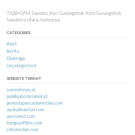
7JQ8+GFM, Saombo, Kec. Gunungsitoli, Kota Gunungsitoli,
Sumatera Utara, Indonesia
CATEGORIES
Atlet
Berita
Olahraga
Uncategorized
WEBSITE TERKAIT
sumselnews.id
publikjabodetabek.id
pemudapancasilamedan.com
ayokalimantan.com
ayosumut.com
bangsaoffline.com
cnbcmedan.com