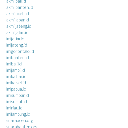
akmilbali.id
akmilbanten.id
akmilaceh.id
akmiljabar.id
akmiljateng.id
akmiljatim.id
imijatim.id
imijateng.id
imigorontalo.id
imibanten.id
imibali.id
imijambi.id
imikalbar.id
imikalsel.id
imipapua.id
imisumbar.id
imisumut.id
imiriau.id
imilampung.id
suaraaceh.org
suarabanten.org