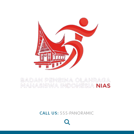
Skip
to
content
CALL US:
555-PANORAMIC