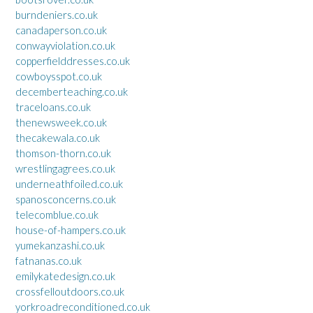
burndeniers.co.uk
canadaperson.co.uk
conwayviolation.co.uk
copperfielddresses.co.uk
cowboysspot.co.uk
decemberteaching.co.uk
traceloans.co.uk
thenewsweek.co.uk
thecakewala.co.uk
thomson-thorn.co.uk
wrestlingagrees.co.uk
underneathfoiled.co.uk
spanosconcerns.co.uk
telecomblue.co.uk
house-of-hampers.co.uk
yumekanzashi.co.uk
fatnanas.co.uk
emilykatedesign.co.uk
crossfelloutdoors.co.uk
yorkroadreconditioned.co.uk