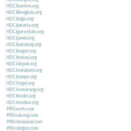
HDCIbanten.org
HDCIBengkulu.org
HDCIjogja.org
HDCIjakarta.org
HDCIgorontalo.org
HDCIjambi.org
HDCIbandung.org
HDCIbogor.org
HDCIbekasi.org
HDCIdepok.org
HDCIsukabumi.org
HDCIbanjar.org
HDCItegal.org
HDCIsemarang.org
HDCIkediri.org
HDCImadiun.org
PRSIaceh.com
PRSIsabang.com
PRSIdenpasar.com
PRSIcilegon.com