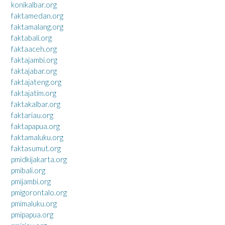
konikalbar.org
faktamedan.org
faktamalang.org
faktabali.org
faktaaceh.org
faktajambi.org
faktajabar.org
faktajateng.org
faktajatim.org
faktakalbar.org
faktariau.org
faktapapua.org
faktamaluku.org
faktasumut.org
pmidkijakarta.org
pmibali.org
pmijambi.org
pmigorontalo.org
pmimaluku.org
pmipapua.org