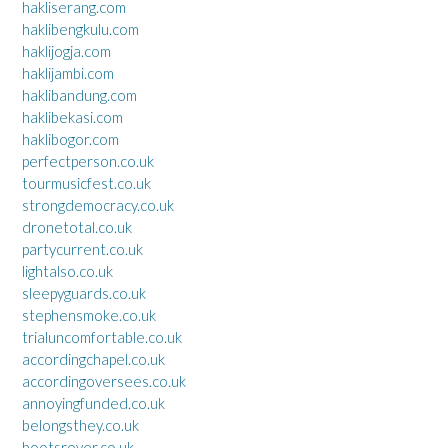
hakliserang.com
haklibengkulu.com
haklijogja.com
haklijambi.com
haklibandung.com
haklibekasi.com
haklibogor.com
perfectperson.co.uk
tourmusicfest.co.uk
strongdemocracy.co.uk
dronetotal.co.uk
partycurrent.co.uk
lightalso.co.uk
sleepyguards.co.uk
stephensmoke.co.uk
trialuncomfortable.co.uk
accordingchapel.co.uk
accordingoversees.co.uk
annoyingfunded.co.uk
belongsthey.co.uk
bootsrover.co.uk