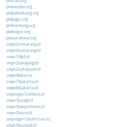
pmiriau.org
pmimedan.org
pmipalembang.org
pmijogja.org
pmibandung.org
pmibogor.org
pmisurabaya.org
smpn2semarang.id
smpn4semarang.id
smpn14jkt.id
smpn2lumajang.id
smpn2sutojayan.id
smpn4blitar.id
smpn78jakarta.id
smpn88jakarta.id
smpnegeri1ambon.id
smpn1bangil.id
smpn1banjarmasin.id
smpn1biora.id
smpnegeri1bobotsari.id
smpn1boyolali.id