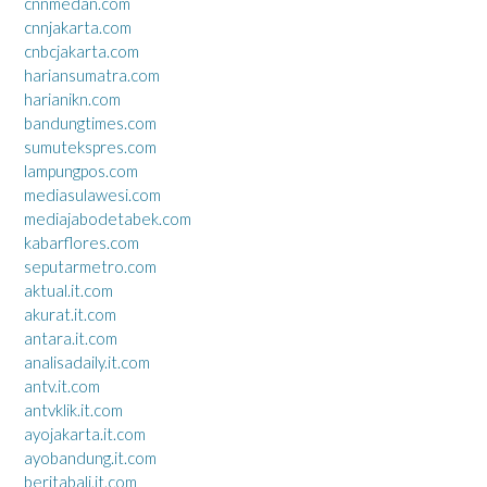
cnnmedan.com
cnnjakarta.com
cnbcjakarta.com
hariansumatra.com
harianikn.com
bandungtimes.com
sumutekspres.com
lampungpos.com
mediasulawesi.com
mediajabodetabek.com
kabarflores.com
seputarmetro.com
aktual.it.com
akurat.it.com
antara.it.com
analisadaily.it.com
antv.it.com
antvklik.it.com
ayojakarta.it.com
ayobandung.it.com
beritabali.it.com