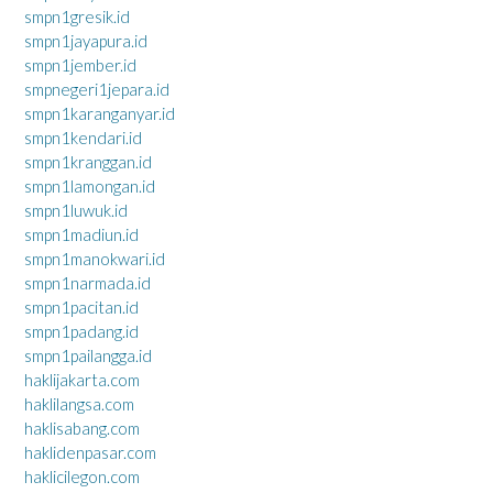
smpn1gresik.id
smpn1jayapura.id
smpn1jember.id
smpnegeri1jepara.id
smpn1karanganyar.id
smpn1kendari.id
smpn1kranggan.id
smpn1lamongan.id
smpn1luwuk.id
smpn1madiun.id
smpn1manokwari.id
smpn1narmada.id
smpn1pacitan.id
smpn1padang.id
smpn1pailangga.id
haklijakarta.com
haklilangsa.com
haklisabang.com
haklidenpasar.com
haklicilegon.com