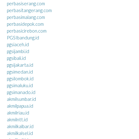
perbasiserang.com
perbasitangerang.com
perbasimalang.com
perbasidepok.com
perbasicirebon.com
PGSIbandung.id
pgsiaceh.id
pgsijambi.id
pgsibali.id
pgsijakarta.id
pgsimedan.id
pgsilombok.id
pgsimaluku.id
pgsimanado.id
akmilsumbar.id
akmilpapua.id
akmilriau.id
akmilntt.id
akmilkalbar.id
akmilkalsel.id