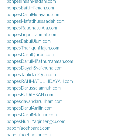
ponpesInsanMadani.com
ponpesBaitilHikmah.com
ponpesDarulHidayahul.com
ponpesMafatihussaadah.com
ponpesRaudhatulAla.com
ponpesLiqaurrahmah.com
ponpesBabulUlum.com
ponpesThariqunNajah.com
ponpesDarulQuran.com
ponpesDarulMifathurrahmah.com
ponpesDayahSyaikhuna.com
ponpesTahfidzulQua.com
ponpesRAHMATULHIDAYAH.com
ponpesDarussalamnuh.com
ponpesBUDiIHSAN.com
ponpesdayahdarulilham.com
ponpesDarulAmilin.com
ponpesDarulMakmur.com
ponpesNurulYaqintengku.com
bapomiacehbarat.com
bapomiacehbesar.com