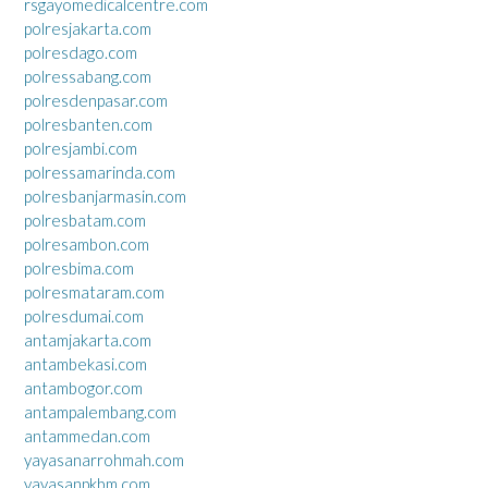
rsgayomedicalcentre.com
polresjakarta.com
polresdago.com
polressabang.com
polresdenpasar.com
polresbanten.com
polresjambi.com
polressamarinda.com
polresbanjarmasin.com
polresbatam.com
polresambon.com
polresbima.com
polresmataram.com
polresdumai.com
antamjakarta.com
antambekasi.com
antambogor.com
antampalembang.com
antammedan.com
yayasanarrohmah.com
yayasanpkbm.com