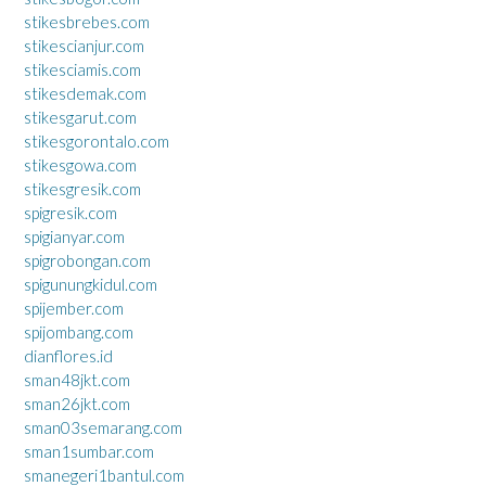
stikesbrebes.com
stikescianjur.com
stikesciamis.com
stikesdemak.com
stikesgarut.com
stikesgorontalo.com
stikesgowa.com
stikesgresik.com
spigresik.com
spigianyar.com
spigrobongan.com
spigunungkidul.com
spijember.com
spijombang.com
dianflores.id
sman48jkt.com
sman26jkt.com
sman03semarang.com
sman1sumbar.com
smanegeri1bantul.com