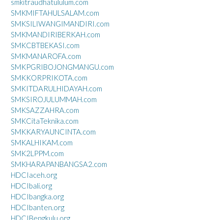
smkitraudhatululum.com
SMKMIFTAHULSALAM.com
SMKSILIWANGIMANDIRI.com
SMKMANDIRIBERKAH.com
SMKCBTBEKASI.com
SMKMANAROFA.com
SMKPGRIBOJONGMANGU.com
SMKKORPRIKOTA.com
SMKITDARULHIDAYAH.com
SMKSIROJULUMMAH.com
SMKSAZZAHRA.com
SMKCitaTeknika.com
SMKKARYAUNCINTA.com
SMKALHIKAM.com
SMK2LPPM.com
SMKHARAPANBANGSA2.com
HDCIaceh.org
HDCIbali.org
HDCIbangka.org
HDCIbanten.org
HDCIBengkulu.org