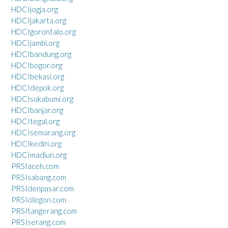
HDCIjogja.org
HDCIjakarta.org
HDCIgorontalo.org
HDCIjambi.org
HDCIbandung.org
HDCIbogor.org
HDCIbekasi.org
HDCIdepok.org
HDCIsukabumi.org
HDCIbanjar.org
HDCItegal.org
HDCIsemarang.org
HDCIkediri.org
HDCImadiun.org
PRSIaceh.com
PRSIsabang.com
PRSIdenpasar.com
PRSIcilegon.com
PRSItangerang.com
PRSIserang.com