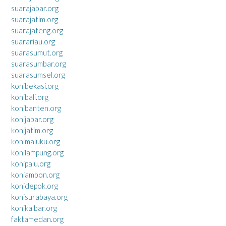
suarajabar.org
suarajatim.org
suarajateng.org
suarariau.org
suarasumut.org
suarasumbar.org
suarasumsel.org
konibekasi.org
konibali.org
konibanten.org
konijabar.org
konijatim.org
konimaluku.org
konilampung.org
konipalu.org
koniambon.org
konidepok.org
konisurabaya.org
konikalbar.org
faktamedan.org