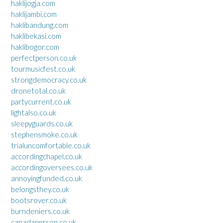
haklijogja.com
haklijambi.com
haklibandung.com
haklibekasi.com
haklibogor.com
perfectperson.co.uk
tourmusicfest.co.uk
strongdemocracy.co.uk
dronetotal.co.uk
partycurrent.co.uk
lightalso.co.uk
sleepyguards.co.uk
stephensmoke.co.uk
trialuncomfortable.co.uk
accordingchapel.co.uk
accordingoversees.co.uk
annoyingfunded.co.uk
belongsthey.co.uk
bootsrover.co.uk
burndeniers.co.uk
canadaperson.co.uk