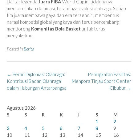
Daftar legenda
Juara FIBA
World Cup ini tidak hanya
mencerminkan dominasi, tetapi juga evolusi olahraga. Setiap
tim juara membawa gaya dan era tersendiri, membentuk
narasi kompetisi global yang kaya dan terus berkembang,
mendorong
Komunitas Bola Basket
untuk terus
menyaksikan.
Posted in
Berita
Post
←
Peran Diplomasi Olahraga:
Peningkatan Fasilitas:
navigation
Kontribusi Badan Olahraga
Menpora Tinjau Sport Center
dalam Hubungan Antarbangsa
Cibubur
→
Agustus 2026
S
S
R
K
J
S
M
1
2
3
4
5
6
7
8
9
10
11
12
13
14
15
16