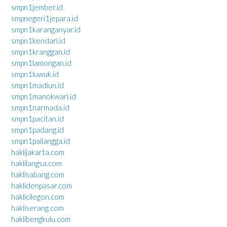
smpn1jember.id
smpnegeri1jepara.id
smpn1karanganyar.id
smpn1kendari.id
smpn1kranggan.id
smpn1lamongan.id
smpn1luwuk.id
smpn1madiun.id
smpn1manokwari.id
smpn1narmada.id
smpn1pacitan.id
smpn1padang.id
smpn1pailangga.id
haklijakarta.com
haklilangsa.com
haklisabang.com
haklidenpasar.com
haklicilegon.com
hakliserang.com
haklibengkulu.com