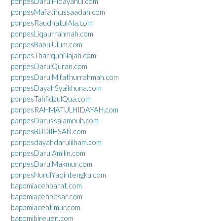
ponpesDarulHidayahul.com
ponpesMafatihussaadah.com
ponpesRaudhatulAla.com
ponpesLiqaurrahmah.com
ponpesBabulUlum.com
ponpesThariqunNajah.com
ponpesDarulQuran.com
ponpesDarulMifathurrahmah.com
ponpesDayahSyaikhuna.com
ponpesTahfidzulQua.com
ponpesRAHMATULHIDAYAH.com
ponpesDarussalamnuh.com
ponpesBUDiIHSAN.com
ponpesdayahdarulilham.com
ponpesDarulAmilin.com
ponpesDarulMakmur.com
ponpesNurulYaqintengku.com
bapomiacehbarat.com
bapomiacehbesar.com
bapomiacehtimur.com
bapomibireuen.com