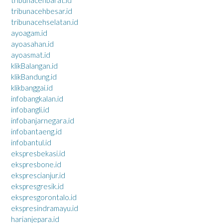
tribunacehbarat.id
tribunacehbesar.id
tribunacehselatan.id
ayoagam.id
ayoasahan.id
ayoasmat.id
klikBalangan.id
klikBandung.id
klikbanggai.id
infobangkalan.id
infobangli.id
infobanjarnegara.id
infobantaeng.id
infobantul.id
ekspresbekasi.id
ekspresbone.id
eksprescianjur.id
ekspresgresik.id
ekspresgorontalo.id
ekspresindramayu.id
harianjepara.id