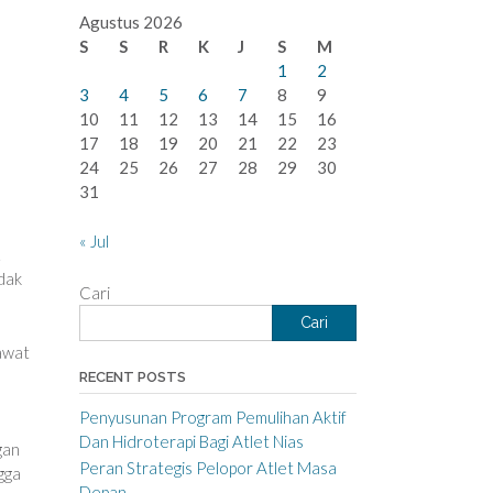
Agustus 2026
S
S
R
K
J
S
M
1
2
3
4
5
6
7
8
9
10
11
12
13
14
15
16
17
18
19
20
21
22
23
24
25
26
27
28
29
30
31
« Jul
.
dak
Cari
Cari
awat
RECENT POSTS
Penyusunan Program Pemulihan Aktif
Dan Hidroterapi Bagi Atlet Nias
gan
Peran Strategis Pelopor Atlet Masa
gga
Depan