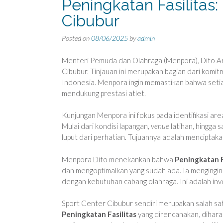
Peningkatan Fasilitas
Cibubur
Posted on
08/06/2025
by
admin
Menteri Pemuda dan Olahraga (Menpora), Dito Ari
Cibubur. Tinjauan ini merupakan bagian dari kom
Indonesia. Menpora ingin memastikan bahwa seti
mendukung prestasi atlet.
Kunjungan Menpora ini fokus pada identifikasi a
Mulai dari kondisi lapangan,
venue
latihan, hingga 
luput dari perhatian. Tujuannya adalah menciptakan
Menpora Dito menekankan bahwa
Peningkatan F
dan mengoptimalkan yang sudah ada. Ia mengingi
dengan kebutuhan cabang olahraga. Ini adalah inve
Sport Center Cibubur sendiri merupakan salah sat
Peningkatan Fasilitas
yang direncanakan, diharap