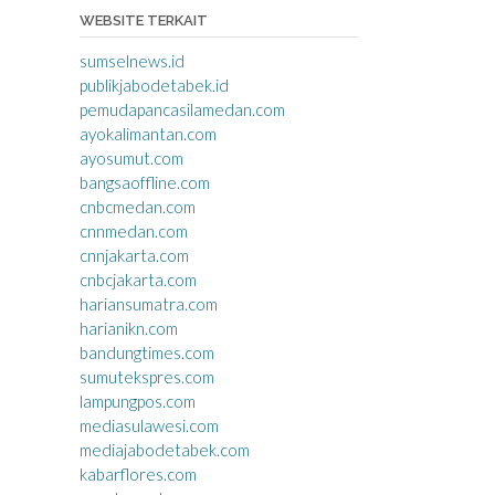
WEBSITE TERKAIT
sumselnews.id
publikjabodetabek.id
pemudapancasilamedan.com
ayokalimantan.com
ayosumut.com
bangsaoffline.com
cnbcmedan.com
cnnmedan.com
cnnjakarta.com
cnbcjakarta.com
hariansumatra.com
harianikn.com
bandungtimes.com
sumutekspres.com
lampungpos.com
mediasulawesi.com
mediajabodetabek.com
kabarflores.com