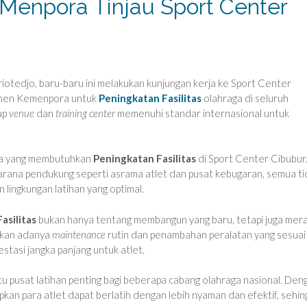
: Menpora Tinjau Sport Center
otedjo, baru-baru ini melakukan kunjungan kerja ke Sport Center
itmen Kemenpora untuk
Peningkatan Fasilitas
olahraga di seluruh
ap
venue
dan
training center
memenuhi standar internasional untuk
rea yang membutuhkan
Peningkatan Fasilitas
di Sport Center Cibubur
sarana pendukung seperti asrama atlet dan pusat kebugaran, semua ti
 lingkungan latihan yang optimal.
asilitas
bukan hanya tentang membangun yang baru, tetapi juga mer
nkan adanya
maintenance
rutin dan penambahan peralatan yang sesuai
stasi jangka panjang untuk atlet.
u pusat latihan penting bagi beberapa cabang olahraga nasional. Den
kan para atlet dapat berlatih dengan lebih nyaman dan efektif, sehin