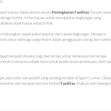
n.
sport science
dalam perencanaan
Peningkatan Fasilitas
. Desain
venu
hraga terkini. Ini bertujuan untuk menciptakan lingkungan yang
imal, tidak hanya sebatas fisik.
rtimbangkan aspek keberlanjutan dan ramah lingkungan. Menpora
ontoh
venue
olahraga yang efisien dalam penggunaan energi dan sumbe
apat menjadi stimulus bagi daerah lain untuk melakukan hal serupa.
 seluruh Indonesia adalah kunci untuk pemerataan pembinaan atlet da
n para atlet dan pelatih yang sedang berlatih di Sport Center Cibub
ebutuhan dan harapan mereka terkait
Fasilitas
. Aspirasi dari lapanga