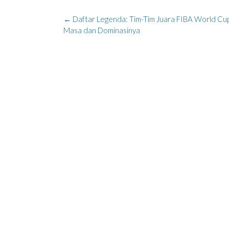
Post
←
Daftar Legenda: Tim-Tim Juara FIBA World Cu
navigation
Masa dan Dominasinya