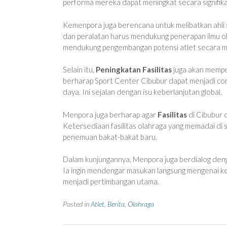
performa mereka dapat meningkat secara signifika
Kemenpora juga berencana untuk melibatkan ahli
dan peralatan harus mendukung penerapan ilmu ola
mendukung pengembangan potensi atlet secara maks
Selain itu,
Peningkatan Fasilitas
juga akan mempe
berharap Sport Center Cibubur dapat menjadi c
daya. Ini sejalan dengan isu keberlanjutan global.
Menpora juga berharap agar
Fasilitas
di Cibubur d
Ketersediaan fasilitas olahraga yang memadai di
penemuan bakat-bakat baru.
Dalam kunjungannya, Menpora juga berdialog denga
Ia ingin mendengar masukan langsung mengenai k
menjadi pertimbangan utama.
Posted in
Atlet
,
Berita
,
Olahraga