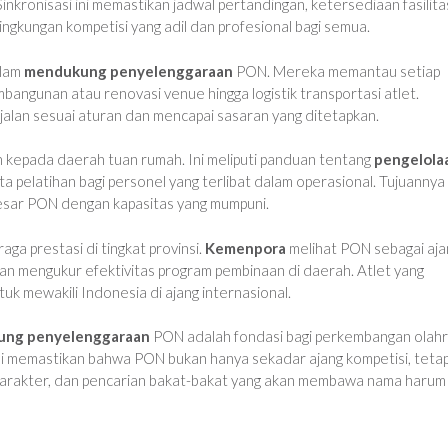
inkronisasi ini memastikan jadwal pertandingan, ketersediaan fasilita
lingkungan kompetisi yang adil dan profesional bagi semua.
alam
mendukung penyelenggaraan
PON. Mereka memantau setiap
bangunan atau renovasi venue hingga logistik transportasi atlet.
alan sesuai aturan dan mencapai sasaran yang ditetapkan.
n kepada daerah tuan rumah. Ini meliputi panduan tentang
pengelola
 pelatihan bagi personel yang terlibat dalam operasional. Tujuannya
sar PON dengan kapasitas yang mumpuni.
ga prestasi di tingkat provinsi.
Kemenpora
melihat PON sebagai aja
dan mengukur efektivitas program pembinaan di daerah. Atlet yang
uk mewakili Indonesia di ajang internasional.
ng penyelenggaraan
PON adalah fondasi bagi perkembangan olah
i memastikan bahwa PON bukan hanya sekadar ajang kompetisi, tetap
karakter, dan pencarian bakat-bakat yang akan membawa nama harum