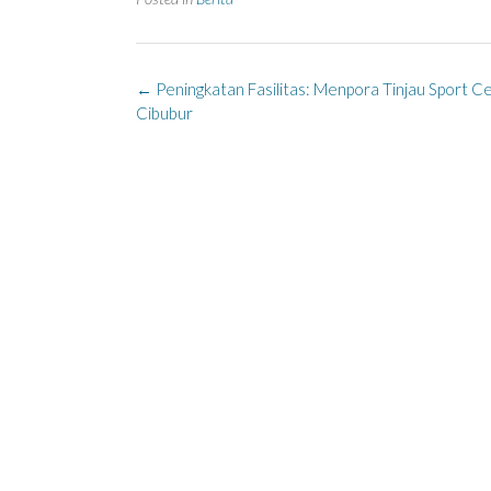
Post
←
Peningkatan Fasilitas: Menpora Tinjau Sport C
navigation
Cibubur