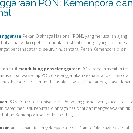
ggaraan PON: Kemenpora dan
nal
enggaraan
Pekan Olahraga Nasional (PON), yang merupakan ajang
 bukan hanya kompetisi; ini adalah festival olahraga yang mempersat
angat persahabatan di seluruh nusantara. Peran Kemenpora di sini
ara aktif
mendukung penyelenggaraan
PON dengan memberikan
astikan bahwa setiap PON diselenggarakan sesuai standar nasional,
 hak-hak atlet terpenuhi. Ini adalah investasi besar bagi masa depan
aan
PON tidak optimal bisa fatal. Penyelenggaraan yang kacau, fasilit
an dapat merusak reputasi olahraga nasional dan mengecewakan rib
 perhatian Kemenpora sangatlah penting.
anaan
antara panitia penyelenggara lokal, Komite Olahraga Nasional