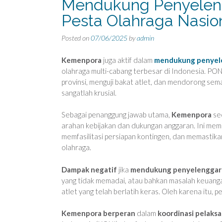
Mendukung Penyelen
Pesta Olahraga Nasio
Posted on
07/06/2025
by
admin
Kemenpora
juga aktif dalam
mendukung penyel
olahraga multi-cabang terbesar di Indonesia. PON
provinsi, menguji bakat atlet, dan mendorong sem
sangatlah krusial.
Sebagai penanggung jawab utama,
Kemenpora
sec
arahan kebijakan dan dukungan anggaran. Ini mem
memfasilitasi persiapan kontingen, dan memastikan
olahraga.
Dampak negatif
jika
mendukung penyelenggar
yang tidak memadai, atau bahkan masalah keuang
atlet yang telah berlatih keras. Oleh karena itu,
Kemenpora berperan
dalam
koordinasi pelaks