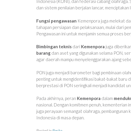
Indonesia (KONI), dan federasi cabang olahraga. S
dan sistem penilaian berjalan lancar, menciptakan 
Fungsi pengawasan
Kemenpora juga melekat d
tahapan persiapan dan pelaksanaan, mulai dari pem
Pengawasan ini untuk menjamin semua proses berj
Bimbingan teknis
dari
Kemenpora
juga diberika
barang
dan aset yang digunakan selama PON, serta
agar daerah mampu menyelenggarakan ajang sebe
PON juga menjadi barometer bagi pembinaan olahra
penting untuk mengidentifikasi bakat-bakat baru 
berprestasi di PON seringkali menjadi kandidat unt
Pada akhirnya, peran
Kemenpora
dalam
menduku
nasional. Dengan komitmen penuh, kementerian in
juga perayaan semangat olahraga, pembangunan 
Indonesia di masa depan.
Posted in
Berita