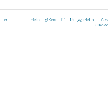
enter
Melindungi Kemandirian: Menjaga Netralitas Ge
Olimpia