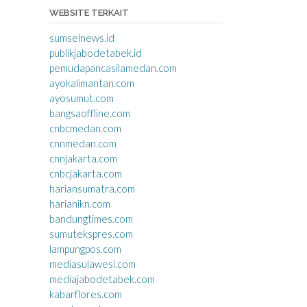
WEBSITE TERKAIT
sumselnews.id
publikjabodetabek.id
pemudapancasilamedan.com
ayokalimantan.com
ayosumut.com
bangsaoffline.com
cnbcmedan.com
cnnmedan.com
cnnjakarta.com
cnbcjakarta.com
hariansumatra.com
harianikn.com
bandungtimes.com
sumutekspres.com
lampungpos.com
mediasulawesi.com
mediajabodetabek.com
kabarflores.com