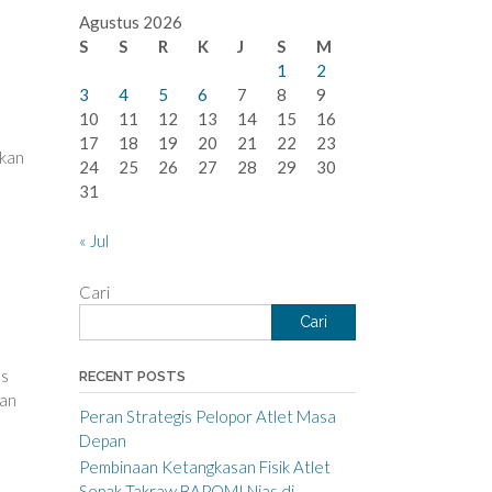
Agustus 2026
S
S
R
K
J
S
M
1
2
3
4
5
6
7
8
9
10
11
12
13
14
15
16
17
18
19
20
21
22
23
ukan
24
25
26
27
28
29
30
31
« Jul
Cari
Cari
as
RECENT POSTS
uan
Peran Strategis Pelopor Atlet Masa
Depan
Pembinaan Ketangkasan Fisik Atlet
Sepak Takraw BAPOMI Nias di