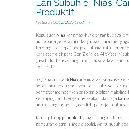
Lari Subuh di Nias: Ca
Produktif
Posted on
18/02/2026
by
admin
Kepulauan
Nias
yang masyhur dengan budaya lompa
hidup pada generasi mudanya. Saat fajar menyingsin
terdengar di sepanjang jalan utama kota. Fenom
konsisten oleh para Gen Z di Nias. Aktivitas ini 
gaya hidup bahwa bangun lebih awal adalah kunci
kompetitif.
Bagi anak muda di
Nias
, memulai aktivitas fisik s
perasaan menang melawan rasa malas saat orang la
bermotor memberikan pasokan oksigen maksimal ke
sepanjang hari. Dengan melakukan olahraga
Lari
s
untuk menghadapi tugas kuliah, pekerjaan, atau akti
Konsep hidup
produktif
yang diusung oleh tren i
gempuran distraksi media sosial, waktu subuh adal