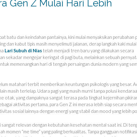
ra Gen Z Mulai Hari Lebih
t batu dan keindahan pantainya, kini mulai menyaksikan perubahan 
g dan kabut tipis masih menyelimuti jalanan, derap langkah kaki mulai
ena
Lari Subuh di Nias
telah menjadi tren baru yang dilakukan secara
bukan sekadar mengejar keringat di pagi buta, melainkan sebuah pernya
 untuk memenangkan hari di tengah persaingan dunia modern yang se
ebelum matahari terbit memberikan keuntungan psikologis yang besar. 
in masih terlelap. Udara pagi yang masih murni tanpa polusi kendara
 otak, yang dampaknya sangat terasa pada tingkat kejernihan pikira
ebagai aktivitas pertama, para Gen Z ini merasa lebih siap secara men
vitas sosial lainnya dengan energi yang stabil dan mood yang lebih pos
ni sangat relevan dengan kebutuhan kesehatan mental saat ini. Di ten
ah momen “me time” yang paling berkualitas. Tanpa gangguan notifikas