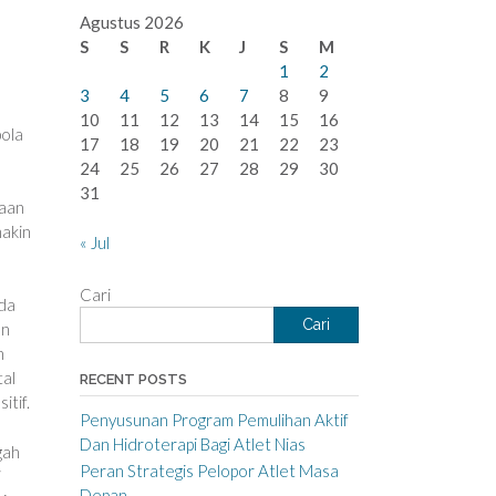
Agustus 2026
S
S
R
K
J
S
M
1
2
3
4
5
6
7
8
9
10
11
12
13
14
15
16
pola
17
18
19
20
21
22
23
24
25
26
27
28
29
30
31
taan
makin
« Jul
Cari
Ada
Cari
an
n
tal
RECENT POSTS
itif.
Penyusunan Program Pemulihan Aktif
Dan Hidroterapi Bagi Atlet Nias
gah
Peran Strategis Pelopor Atlet Masa
i
Depan