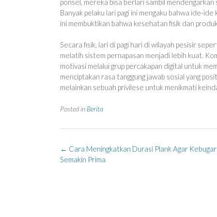
ponsel, mereka bisa berlari sambil mendengarkan 
Banyak pelaku lari pagi ini mengaku bahwa ide-ide k
ini membuktikan bahwa kesehatan fisik dan produkti
Secara fisik, lari di pagi hari di wilayah pesisir s
melatih sistem pernapasan menjadi lebih kuat. Kom
motivasi melalui grup percakapan digital untuk m
menciptakan rasa tanggung jawab sosial yang posit
melainkan sebuah privilese untuk menikmati keinda
Posted in
Berita
Post
←
Cara Meningkatkan Durasi Plank Agar Kebuga
navigation
Semakin Prima