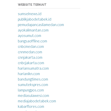
WEBSITE TERKAIT
sumselnews.id
publikjabodetabek.id
pemudapancasilamedan.com
ayokalimantan.com
ayosumut.com
bangsaoffline.com
cnbcmedan.com
cnnmedan.com
cnnjakarta.com
cnbcjakarta.com
hariansumatra.com
harianikn.com
bandungtimes.com
sumutekspres.com
lampungpos.com
mediasulawesi.com
mediajabodetabek.com
kabarflores.com