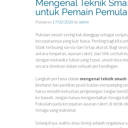
Mengenal Teknik Sma
untuk Pemain Pemula
Posted on
17/02/2026
by
admin
Pukulan smash sering kali dianggap sebagai senjat
kecepatannya yang luar biasa. Penting bagi kita u
tidak terbuang sia-sia dan tetap akurat. Bagi seo
antara lompatan, ayunan raket, dan titik sentuh 
dengan mekanika tubuh yang tepat, smash bisa me
secara dominan dalam sebuah pertandingan.
Langkah pertama dalam
mengenal teknik smash
forehand
dan pastikan posisi badan menyamping un
harus melatih kekuatan pergelangan tangan (
wrist
ke bawah. Jangan hanya mengandalkan tenaga bahu
Fokuslah pada kecepatan ayunan raket di detik-d
tenaga yang maksimal.
Selanjutnya, waktu atau
timing
adalah segalanya sa