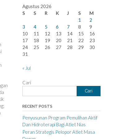
Agustus 2026
S
S
R
K
J
S
M
1
2
3
4
5
6
7
8
9
10
11
12
13
14
15
16
17
18
19
20
21
22
23
n
24
25
26
27
28
29
30
i
31
n
« Jul
Cari
ngan
Cari
da
ik
ng.
RECENT POSTS
n
Penyusunan Program Pemulihan Aktif
Dan Hidroterapi Bagi Atlet Nias
Peran Strategis Pelopor Atlet Masa
Depan