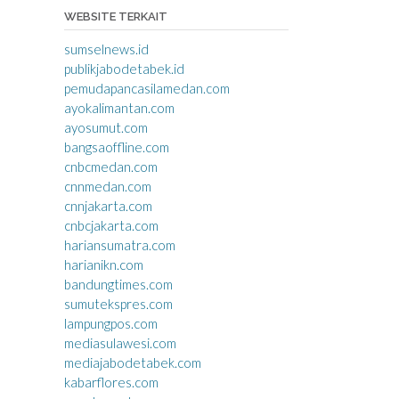
WEBSITE TERKAIT
sumselnews.id
publikjabodetabek.id
pemudapancasilamedan.com
ayokalimantan.com
ayosumut.com
bangsaoffline.com
cnbcmedan.com
cnnmedan.com
cnnjakarta.com
cnbcjakarta.com
hariansumatra.com
harianikn.com
bandungtimes.com
sumutekspres.com
lampungpos.com
mediasulawesi.com
mediajabodetabek.com
kabarflores.com