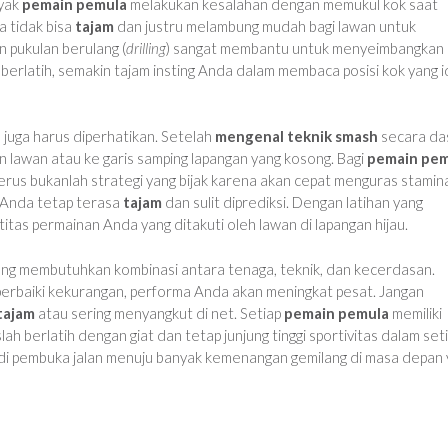
nyak
pemain pemula
melakukan kesalahan dengan memukul kok saat
a tidak bisa
tajam
dan justru melambung mudah bagi lawan untuk
n pukulan berulang (
drilling
) sangat membantu untuk menyeimbangkan
berlatih, semakin tajam insting Anda dalam membaca posisi kok yang i
 juga harus diperhatikan. Setelah
mengenal teknik smash
secara das
 lawan atau ke garis samping lapangan yang kosong. Bagi
pemain pem
s bukanlah strategi yang bijak karena akan cepat menguras stamin
 Anda tetap terasa
tajam
dan sulit diprediksi. Dengan latihan yang
itas permainan Anda yang ditakuti oleh lawan di lapangan hijau.
ang membutuhkan kombinasi antara tenaga, teknik, dan kecerdasan.
rbaiki kekurangan, performa Anda akan meningkat pesat. Jangan
tajam
atau sering menyangkut di net. Setiap
pemain pemula
memiliki
ah berlatih dengan giat dan tetap junjung tinggi sportivitas dalam set
i pembuka jalan menuju banyak kemenangan gemilang di masa depan 