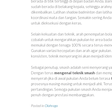
berada di titik tertinggi di depan badan Anda. Ba
sudah berada di belakang kepala, sehingga arahny
dikembalikan. Latihan
shadow badminton
dan latiha
koordinasi mata dan tangan. Semakin sering Anda 
untuk dieksekusi dengan keras.
Selain kekuatan dan teknik, arah penempatan bola
cobalah untuk mengarahkan pukulan ke area badan
memukul dengan tenaga 100% secara terus-meneru
Gunakan variasi kecepatan dan arah agar pukulan
konsisten, teknik menyerang ini akan menjadi ident
Sebagai penutup, smash adalah seni menyerang y
Dengan terus
mengenal teknik smash
dan mempe
menyerah jika di awal pukulan Anda belum terasa
prosesnya masing-masing untuk menjadi ahli. Terusl
pertandingan. Semoga pukulan smash Anda menjad
penuh dengan prestasi membanggakan.
Posted in
Olahraga