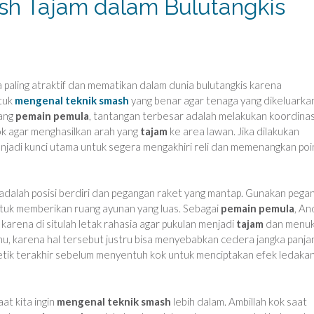
sh Tajam dalam Bulutangkis
a paling atraktif dan mematikan dalam dunia bulutangkis karena
ntuk
mengenal teknik smash
yang benar agar tenaga yang dikeluarka
rang
pemain pemula
, tantangan terbesar adalah melakukan koordinas
kok agar menghasilkan arah yang
tajam
ke area lawan. Jika dilakukan
njadi kunci utama untuk segera mengakhiri reli dan memenangkan poi
adalah posisi berdiri dan pegangan raket yang mantap. Gunakan pega
tuk memberikan ruang ayunan yang luas. Sebagai
pemain pemula
, An
) karena di situlah letak rahasia agar pukulan menjadi
tajam
dan menuk
, karena hal tersebut justru bisa menyebabkan cedera jangka panja
etik terakhir sebelum menyentuh kok untuk menciptakan efek ledaka
at kita ingin
mengenal teknik smash
lebih dalam. Ambillah kok saat