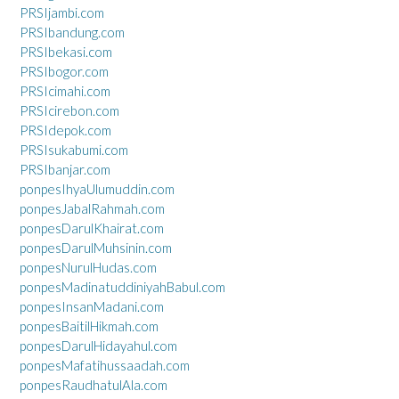
PRSIjambi.com
PRSIbandung.com
PRSIbekasi.com
PRSIbogor.com
PRSIcimahi.com
PRSIcirebon.com
PRSIdepok.com
PRSIsukabumi.com
PRSIbanjar.com
ponpesIhyaUlumuddin.com
ponpesJabalRahmah.com
ponpesDarulKhairat.com
ponpesDarulMuhsinin.com
ponpesNurulHudas.com
ponpesMadinatuddiniyahBabul.com
ponpesInsanMadani.com
ponpesBaitilHikmah.com
ponpesDarulHidayahul.com
ponpesMafatihussaadah.com
ponpesRaudhatulAla.com