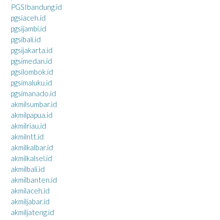
PGSIbandung.id
pgsiaceh.id
pgsijambi.id
pgsibali.id
pgsijakarta.id
pgsimedan.id
pgsilombok.id
pgsimaluku.id
pgsimanado.id
akmilsumbar.id
akmilpapua.id
akmilriau.id
akmilntt.id
akmilkalbar.id
akmilkalsel.id
akmilbali.id
akmilbanten.id
akmilaceh.id
akmiljabar.id
akmiljateng.id