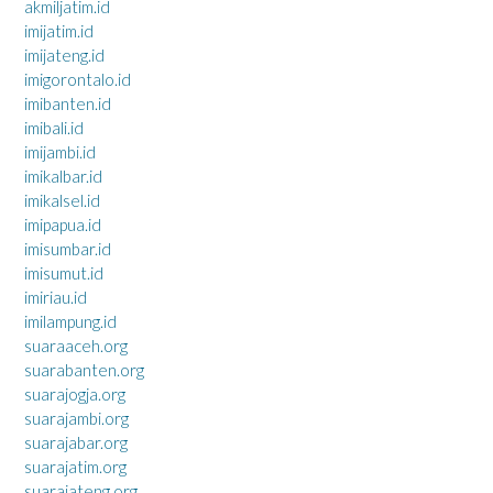
akmiljatim.id
imijatim.id
imijateng.id
imigorontalo.id
imibanten.id
imibali.id
imijambi.id
imikalbar.id
imikalsel.id
imipapua.id
imisumbar.id
imisumut.id
imiriau.id
imilampung.id
suaraaceh.org
suarabanten.org
suarajogja.org
suarajambi.org
suarajabar.org
suarajatim.org
suarajateng.org