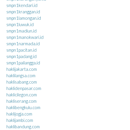
smpn1kendari.id
smpn1kranggan.id
smpn1lamongan.id
smpn1luwuk.id
smpn1madiun.id
smpn1manokwari.id
smpn1narmada.id
smpn1pacitan.id
smpn1padang.id
smpn1pailangga.id
haklijakarta.com
haklilangsa.com
haklisabang.com
haklidenpasar.com
haklicilegon.com
hakliserang.com
haklibengkulu.com
haklijogja.com
haklijambi.com
haklibandung.com