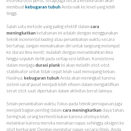
estetika otot perut, tetapi juga secara keseluruhan akan
membuat
kebugaran tubuh
Anda naik ke level yang lebih
tinggi.
Salah satu metode yang paling efektif dalam
cara
meningkatkan
ketahanan ini adalah dengan menggunakan
teknik
incremental loading
atau penambahan waktu secara
bertahap. Jangan memaksakan diri untuk langsung melompat
ke durasi lima menit; mulailah dengan menambahkan lima
hingga sepuluh detik pada setiap sesi latihan. Konsistensi
dalam menjaga
durasi plank
ini akan melatih otot-otot
stabilisator untuk tidak cepat lelah saat menopang beban.
Hasilnya,
kebugaran tubuh
Anda akan meningkat karena
sistem saraf pusat menjadi lebih efisien dalam mengaktifkan
serat otot saat diperlukan dalam aktivitas berat lainnya.
Selain penambahan waktu, fokus pada teknik pernapasan juga
menjadi bagian penting dalam
cara meningkatkan
daya tahan.
Sering kali, orang berhenti bukan karena ototnya lelah,
melainkan karena mereka menahan napas sehingga oksigen ke
otot berkurang. Dengan mengatur napas secara ritmis, Anda