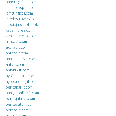
bandungtimes.com
sumutekspres.com
lampungpos.com
mediasulawesi.com
mediajabodetabek.com
kabarflores.com
seputarmetro.com
aktual.it.com
akurat.it.com
antara.it.com
analisadaily.it.com
antv.it.com
antvklik.it.com
ayojakarta.it.com
ayobandung.it.com
beritabali.it.com
bangsaonline.it.com
beritajatim.it.com
beritasatu.it.com
bernas.it.com
bisnis.it.com