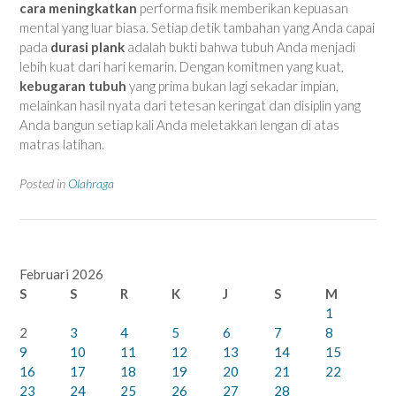
cara meningkatkan
performa fisik memberikan kepuasan
mental yang luar biasa. Setiap detik tambahan yang Anda capai
pada
durasi plank
adalah bukti bahwa tubuh Anda menjadi
lebih kuat dari hari kemarin. Dengan komitmen yang kuat,
kebugaran tubuh
yang prima bukan lagi sekadar impian,
melainkan hasil nyata dari tetesan keringat dan disiplin yang
Anda bangun setiap kali Anda meletakkan lengan di atas
matras latihan.
Posted in
Olahraga
Februari 2026
S
S
R
K
J
S
M
1
2
3
4
5
6
7
8
9
10
11
12
13
14
15
16
17
18
19
20
21
22
23
24
25
26
27
28