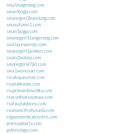
sma1magelang.com
sman9jogja.com
smanegeri3bandung.com
smasutomo1.com
sman5jogja.com
smanegeri1tangerang.com
sma1purworejo.com
smanegeri1jember.com
sman2bekasi.com
smanegeri47jkt.com
sma1wonosari.com
rscahayasehat.com
rsumalikasim.com
rsuprimaintimedika.com
rsarunlhokseumaw.com
rsufauziahbireu.com
rsumumcitrahusada.com
rsgayomedicalcentre.com
polresjakarta.com
polresdago.com