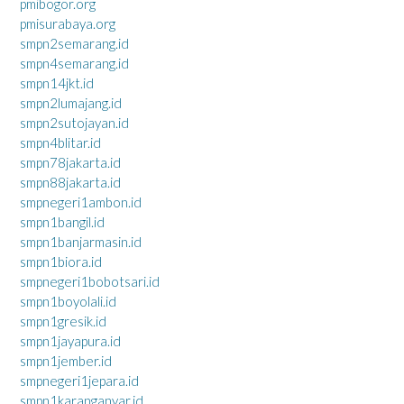
pmibogor.org
pmisurabaya.org
smpn2semarang.id
smpn4semarang.id
smpn14jkt.id
smpn2lumajang.id
smpn2sutojayan.id
smpn4blitar.id
smpn78jakarta.id
smpn88jakarta.id
smpnegeri1ambon.id
smpn1bangil.id
smpn1banjarmasin.id
smpn1biora.id
smpnegeri1bobotsari.id
smpn1boyolali.id
smpn1gresik.id
smpn1jayapura.id
smpn1jember.id
smpnegeri1jepara.id
smpn1karanganyar.id