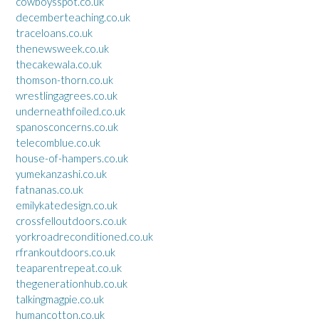
cowboysspot.co.uk
decemberteaching.co.uk
traceloans.co.uk
thenewsweek.co.uk
thecakewala.co.uk
thomson-thorn.co.uk
wrestlingagrees.co.uk
underneathfoiled.co.uk
spanosconcerns.co.uk
telecomblue.co.uk
house-of-hampers.co.uk
yumekanzashi.co.uk
fatnanas.co.uk
emilykatedesign.co.uk
crossfelloutdoors.co.uk
yorkroadreconditioned.co.uk
rfrankoutdoors.co.uk
teaparentrepeat.co.uk
thegenerationhub.co.uk
talkingmagpie.co.uk
humancotton.co.uk