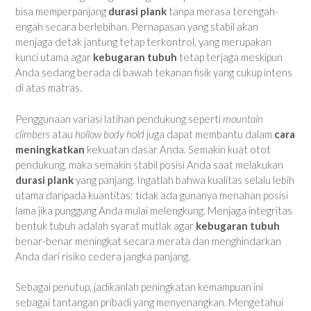
bisa memperpanjang
durasi plank
tanpa merasa terengah-
engah secara berlebihan. Pernapasan yang stabil akan
menjaga detak jantung tetap terkontrol, yang merupakan
kunci utama agar
kebugaran tubuh
tetap terjaga meskipun
Anda sedang berada di bawah tekanan fisik yang cukup intens
di atas matras.
Penggunaan variasi latihan pendukung seperti
mountain
climbers
atau
hollow body hold
juga dapat membantu dalam
cara
meningkatkan
kekuatan dasar Anda. Semakin kuat otot
pendukung, maka semakin stabil posisi Anda saat melakukan
durasi plank
yang panjang. Ingatlah bahwa kualitas selalu lebih
utama daripada kuantitas; tidak ada gunanya menahan posisi
lama jika punggung Anda mulai melengkung. Menjaga integritas
bentuk tubuh adalah syarat mutlak agar
kebugaran tubuh
benar-benar meningkat secara merata dan menghindarkan
Anda dari risiko cedera jangka panjang.
Sebagai penutup, jadikanlah peningkatan kemampuan ini
sebagai tantangan pribadi yang menyenangkan. Mengetahui