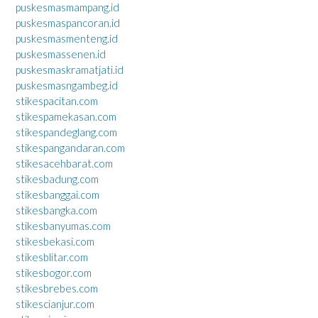
puskesmasmampang.id
puskesmaspancoran.id
puskesmasmenteng.id
puskesmassenen.id
puskesmaskramatjati.id
puskesmasngambeg.id
stikespacitan.com
stikespamekasan.com
stikespandeglang.com
stikespangandaran.com
stikesacehbarat.com
stikesbadung.com
stikesbanggai.com
stikesbangka.com
stikesbanyumas.com
stikesbekasi.com
stikesblitar.com
stikesbogor.com
stikesbrebes.com
stikescianjur.com