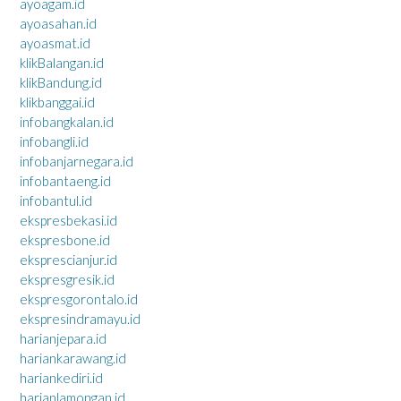
ayoagam.id
ayoasahan.id
ayoasmat.id
klikBalangan.id
klikBandung.id
klikbanggai.id
infobangkalan.id
infobangli.id
infobanjarnegara.id
infobantaeng.id
infobantul.id
ekspresbekasi.id
ekspresbone.id
eksprescianjur.id
ekspresgresik.id
ekspresgorontalo.id
ekspresindramayu.id
harianjepara.id
hariankarawang.id
hariankediri.id
harianlamongan.id