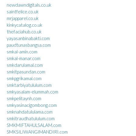
newdawndigitals.co.uk
saintfelice.co.uk
mrjapparel.co.uk
kinkycatalog.co.uk
thefaciahub.co.uk
yayasanbinabakti.com
paudtunasbangsa.com
smkal-amin.com
smkal-manar.com
smkdarulamal.com
smkitpasundan.com
smkpgrikamal.com
smktarbiyatululum.com
smkyasalam-elummah.com
smkpelitaynh.com
smkyasinacigombong.com
smknahdatululama.com
smkitraudhatululum.com
SMKMIFTAHULSALAM.com
SMKSILIWANGIMANDIRI.com