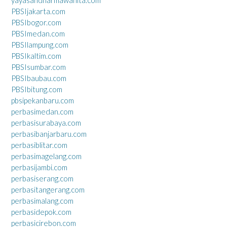
yayasandharmawanita.com
PBSIjakarta.com
PBSIbogor.com
PBSImedan.com
PBSIlampung.com
PBSIkaltim.com
PBSIsumbar.com
PBSIbaubau.com
PBSIbitung.com
pbsipekanbaru.com
perbasimedan.com
perbasisurabaya.com
perbasibanjarbaru.com
perbasiblitar.com
perbasimagelang.com
perbasijambi.com
perbasiserang.com
perbasitangerang.com
perbasimalang.com
perbasidepok.com
perbasicirebon.com