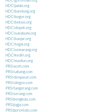
HDCIgorontalo.org
HDCIjambi.org
HDCIbandung.org
HDCIbogor.org
HDCIbekasi.org
HDCIdepok.org
HDCIsukabumi.org
HDCIbanjar.org
HDCItegal.org
HDCIsemarang.org
HDCIkediri.org
HDCImadiun.org
PRSIaceh.com
PRSIsabang.com
PRSIdenpasar.com
PRSIcilegon.com
PRSItangerang.com
PRSIserang.com
PRSIbengkulu.com
PRSIjogja.com
PRSIgorontalo.com