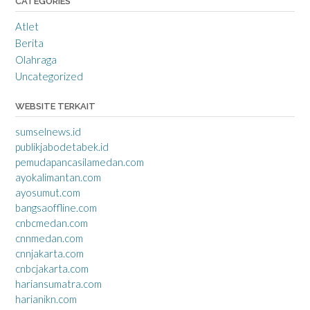
CATEGORIES
Atlet
Berita
Olahraga
Uncategorized
WEBSITE TERKAIT
sumselnews.id
publikjabodetabek.id
pemudapancasilamedan.com
ayokalimantan.com
ayosumut.com
bangsaoffline.com
cnbcmedan.com
cnnmedan.com
cnnjakarta.com
cnbcjakarta.com
hariansumatra.com
harianikn.com