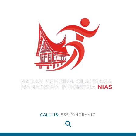
Skip
to
content
CALL US:
555-PANORAMIC