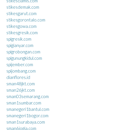
stikesciamis.com
stikesdemak.com
stikesgarut.com
stikesgorontalo.com
stikesgowa.com
stikesgresik.com
spigresik.com
spigianyar.com
spigrobongan.com
spigunungkidul.com
spijember.com
spijombang.com
dianflores.id
sman48jkt.com
sman26jkt.com
sman03semarang.com
sman1sumbar.com
smanegeri1bantul.com
smanegeri1bogor.com
sman1surabaya.com
sman6jogja.com