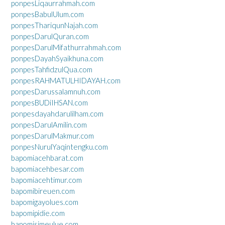
ponpesLiqaurrahmah.com
ponpesBabulUlum.com
ponpesThariqunNajah.com
ponpesDarulQuran.com
ponpesDarulMifathurrahmah.com
ponpesDayahSyaikhuna.com
ponpesTahfidzulQua.com
ponpesRAHMATULHIDAYAH.com
ponpesDarussalamnuh.com
ponpesBUDiIHSAN.com
ponpesdayahdarulilham.com
ponpesDarulAmilin.com
ponpesDarulMakmur.com
ponpesNurulYaqintengku.com
bapomiacehbarat.com
bapomiacehbesar.com
bapomiacehtimur.com
bapomibireuen.com
bapomigayolues.com
bapomipidie.com
bapomisimeulue.com