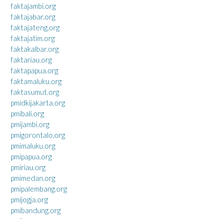
faktajambi.org
faktajabar.org
faktajateng.org
faktajatim.org
faktakalbar.org
faktariau.org
faktapapua.org
faktamaluku.org
faktasumut.org
pmidkijakarta.org
pmibali.org
pmijambi.org
pmigorontalo.org
pmimaluku.org
pmipapua.org
pmiriau.org
pmimedan.org
pmipalembang.org
pmijogja.org
pmibandung.org