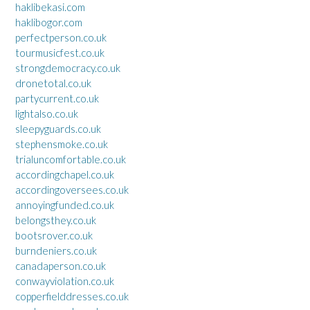
haklibekasi.com
haklibogor.com
perfectperson.co.uk
tourmusicfest.co.uk
strongdemocracy.co.uk
dronetotal.co.uk
partycurrent.co.uk
lightalso.co.uk
sleepyguards.co.uk
stephensmoke.co.uk
trialuncomfortable.co.uk
accordingchapel.co.uk
accordingoversees.co.uk
annoyingfunded.co.uk
belongsthey.co.uk
bootsrover.co.uk
burndeniers.co.uk
canadaperson.co.uk
conwayviolation.co.uk
copperfielddresses.co.uk