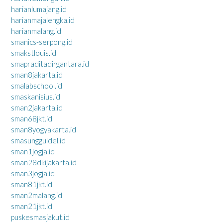
harianlumajang.id
harianmajalengka.id
harianmalang.id
smanics-serpong.id
smakstlouis.id
smapraditadirgantara.id
sman8jakarta.id
smalabschool.id
smaskanisius.id
sman2jakarta.id
sman68jkt.id
sman8yogyakarta.id
smasungguldel.id
sman1jogja.id
sman28dkijakarta.id
sman3jogja.id
sman81jkt.id
sman2malang.id
sman21jkt.id
puskesmasjakut.id