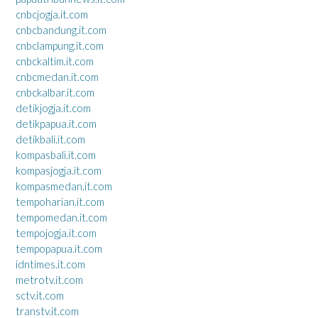
cnbcjogja.it.com
cnbcbandung.it.com
cnbclampung.it.com
cnbckaltim.it.com
cnbcmedan.it.com
cnbckalbar.it.com
detikjogja.it.com
detikpapua.it.com
detikbali.it.com
kompasbali.it.com
kompasjogja.it.com
kompasmedan.it.com
tempoharian.it.com
tempomedan.it.com
tempojogja.it.com
tempopapua.it.com
idntimes.it.com
metrotv.it.com
sctv.it.com
transtv.it.com