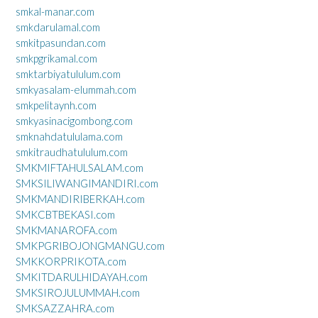
smkal-manar.com
smkdarulamal.com
smkitpasundan.com
smkpgrikamal.com
smktarbiyatululum.com
smkyasalam-elummah.com
smkpelitaynh.com
smkyasinacigombong.com
smknahdatululama.com
smkitraudhatululum.com
SMKMIFTAHULSALAM.com
SMKSILIWANGIMANDIRI.com
SMKMANDIRIBERKAH.com
SMKCBTBEKASI.com
SMKMANAROFA.com
SMKPGRIBOJONGMANGU.com
SMKKORPRIKOTA.com
SMKITDARULHIDAYAH.com
SMKSIROJULUMMAH.com
SMKSAZZAHRA.com