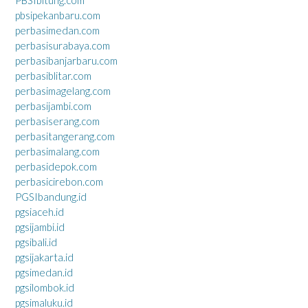
pbsipekanbaru.com
perbasimedan.com
perbasisurabaya.com
perbasibanjarbaru.com
perbasiblitar.com
perbasimagelang.com
perbasijambi.com
perbasiserang.com
perbasitangerang.com
perbasimalang.com
perbasidepok.com
perbasicirebon.com
PGSIbandung.id
pgsiaceh.id
pgsijambi.id
pgsibali.id
pgsijakarta.id
pgsimedan.id
pgsilombok.id
pgsimaluku.id