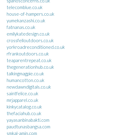
spanosconcerns.co.uk
telecomblue.co.uk
house-of-hampers.co.uk
yumekanzashi.co.uk
fatnanas.co.uk
emilykatedesign.co.uk
crossfelloutdoors.co.uk
yorkroadreconditioned.co.uk
rfrankoutdoors.co.uk
teaparentrepeat.co.uk
thegenerationhub.co.uk
talkingmagpie.co.uk
humancotton.co.uk
newdawndigitals.co.uk
saintfelice.co.uk
mrjapparel.co.uk
kinkycatalog.co.uk
thefaciahub.co.uk
yayasanbinabakti.com
paudtunasbangsa.com
smkal-amin.com