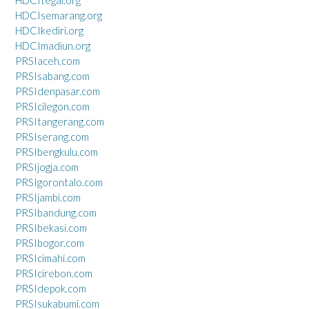
HDCIsemarang.org
HDCIkediri.org
HDCImadiun.org
PRSIaceh.com
PRSIsabang.com
PRSIdenpasar.com
PRSIcilegon.com
PRSItangerang.com
PRSIserang.com
PRSIbengkulu.com
PRSIjogja.com
PRSIgorontalo.com
PRSIjambi.com
PRSIbandung.com
PRSIbekasi.com
PRSIbogor.com
PRSIcimahi.com
PRSIcirebon.com
PRSIdepok.com
PRSIsukabumi.com