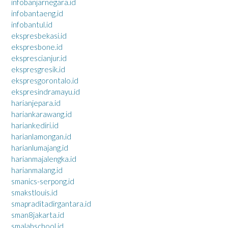
infobanjarnegara.id
infobantaeng.id
infobantul.id
ekspresbekasi.id
ekspresbone.id
eksprescianjur.id
ekspresgresik.id
ekspresgorontalo.id
ekspresindramayu.id
harianjepara.id
hariankarawang.id
hariankediri.id
harianlamongan.id
harianlumajang.id
harianmajalengka.id
harianmalang.id
smanics-serpong.id
smakstlouis.id
smapraditadirgantara.id
sman8jakarta.id
smalabschool.id