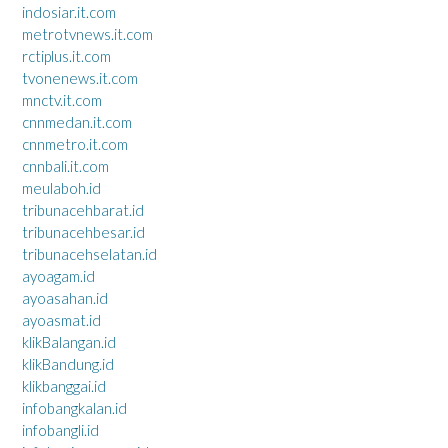
indosiar.it.com
metrotvnews.it.com
rctiplus.it.com
tvonenews.it.com
mnctv.it.com
cnnmedan.it.com
cnnmetro.it.com
cnnbali.it.com
meulaboh.id
tribunacehbarat.id
tribunacehbesar.id
tribunacehselatan.id
ayoagam.id
ayoasahan.id
ayoasmat.id
klikBalangan.id
klikBandung.id
klikbanggai.id
infobangkalan.id
infobangli.id