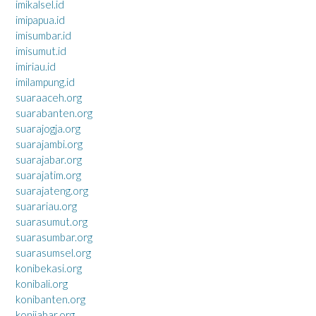
imikalsel.id
imipapua.id
imisumbar.id
imisumut.id
imiriau.id
imilampung.id
suaraaceh.org
suarabanten.org
suarajogja.org
suarajambi.org
suarajabar.org
suarajatim.org
suarajateng.org
suarariau.org
suarasumut.org
suarasumbar.org
suarasumsel.org
konibekasi.org
konibali.org
konibanten.org
konijabar.org