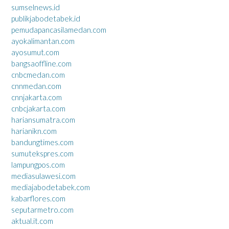
sumselnews.id
publikjabodetabek.id
pemudapancasilamedan.com
ayokalimantan.com
ayosumut.com
bangsaoffline.com
cnbcmedan.com
cnnmedan.com
cnnjakarta.com
cnbcjakarta.com
hariansumatra.com
harianikn.com
bandungtimes.com
sumutekspres.com
lampungpos.com
mediasulawesi.com
mediajabodetabek.com
kabarflores.com
seputarmetro.com
aktual.it.com