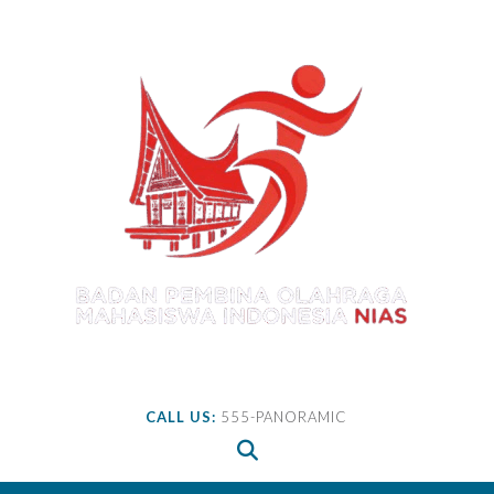
Skip
to
content
CALL US:
555-PANORAMIC