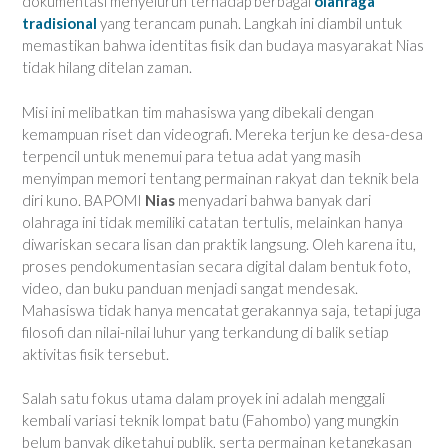
dokumentasi menyeluruh terhadap berbagai
olahraga
tradisional
yang terancam punah. Langkah ini diambil untuk
memastikan bahwa identitas fisik dan budaya masyarakat Nias
tidak hilang ditelan zaman.
Misi ini melibatkan tim mahasiswa yang dibekali dengan
kemampuan riset dan videografi. Mereka terjun ke desa-desa
terpencil untuk menemui para tetua adat yang masih
menyimpan memori tentang permainan rakyat dan teknik bela
diri kuno. BAPOMI
Nias
menyadari bahwa banyak dari
olahraga ini tidak memiliki catatan tertulis, melainkan hanya
diwariskan secara lisan dan praktik langsung. Oleh karena itu,
proses pendokumentasian secara digital dalam bentuk foto,
video, dan buku panduan menjadi sangat mendesak.
Mahasiswa tidak hanya mencatat gerakannya saja, tetapi juga
filosofi dan nilai-nilai luhur yang terkandung di balik setiap
aktivitas fisik tersebut.
Salah satu fokus utama dalam proyek ini adalah menggali
kembali variasi teknik lompat batu (Fahombo) yang mungkin
belum banyak diketahui publik, serta permainan ketangkasan