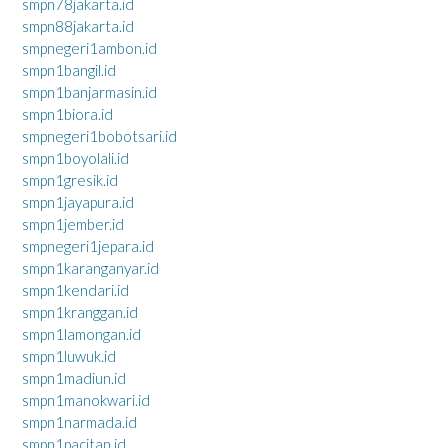
smpn78jakarta.id
smpn88jakarta.id
smpnegeri1ambon.id
smpn1bangil.id
smpn1banjarmasin.id
smpn1biora.id
smpnegeri1bobotsari.id
smpn1boyolali.id
smpn1gresik.id
smpn1jayapura.id
smpn1jember.id
smpnegeri1jepara.id
smpn1karanganyar.id
smpn1kendari.id
smpn1kranggan.id
smpn1lamongan.id
smpn1luwuk.id
smpn1madiun.id
smpn1manokwari.id
smpn1narmada.id
smpn1pacitan.id