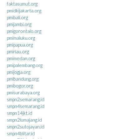
faktasumut.org
pmidkijakarta.org
pmibali.org
pmijambi.org
pmigorontalo.org
pmimaluku.org
pmipapua.org
pmiriau.org
pmimedan.org
pmipalembang.org
pmijogja.org
pmibandung.org
pmibogor.org
pmisurabaya.org
smpn2semarang.id
smpn4semarang.id
smpn14jkt.id
smpn2lumajang.id
smpn2sutojayan.id
smpn4blitar.id