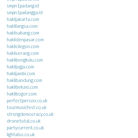
smpn1padang.id
smpn1pailangga.id
haklijakarta.com
haklilangsa.com
haklisabang.com
haklidenpasar.com
haklicilegon.com
hakliserang.com
haklibengkulu.com
haklijogja.com
haklijambi.com
haklibandung.com
haklibekasi.com
haklibogor.com
perfectperson.co.uk
tourmusicfest.co.uk
strongdemocracy.co.uk
dronetotal.co.uk
partycurrent.co.uk
lightalso.co.uk