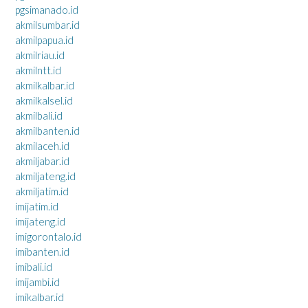
pgsimanado.id
akmilsumbar.id
akmilpapua.id
akmilriau.id
akmilntt.id
akmilkalbar.id
akmilkalsel.id
akmilbali.id
akmilbanten.id
akmilaceh.id
akmiljabar.id
akmiljateng.id
akmiljatim.id
imijatim.id
imijateng.id
imigorontalo.id
imibanten.id
imibali.id
imijambi.id
imikalbar.id