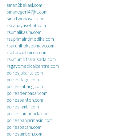
sman2bekasi.com
smanegeri47jkt.com
sma1wonosari.com
rscahayasehat.com
rsumalikasim.com
rsuprimaintimedika.com
rsarunlhokseumaw.com
rsufauziahbireu.com
rsumumcitrahusada.com
rsgayomedicalcentre.com
polresjakarta.com
polresdago.com
polressabang.com
polresdenpasar.com
polresbanten.com
polresjambi.com
polressamarinda.com
polresbanjarmasin.com
polresbatam.com
polresambon.com