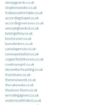
sleepyguards.co.uk
stephensmoke.co.uk
trialuncomfortable.co.uk
accordingchapel.co.uk
accordingoversees.co.uk
annoyingfunded.co.uk
belongsthey.co.uk
bootsrover.co.uk
burndeniers.co.uk
canadaperson.co.uk
conwayviolation.co.uk
copperfielddresses.co.uk
cowboysspot.co.uk
decemberteaching.co.uk
traceloans.co.uk
thenewsweek.co.uk
thecakewala.co.uk
thomson-thorn.co.uk
wrestlingagrees.co.uk
underneathfoiled.co.uk