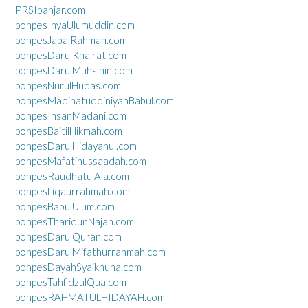
PRSIbanjar.com
ponpesIhyaUlumuddin.com
ponpesJabalRahmah.com
ponpesDarulKhairat.com
ponpesDarulMuhsinin.com
ponpesNurulHudas.com
ponpesMadinatuddiniyahBabul.com
ponpesInsanMadani.com
ponpesBaitilHikmah.com
ponpesDarulHidayahul.com
ponpesMafatihussaadah.com
ponpesRaudhatulAla.com
ponpesLiqaurrahmah.com
ponpesBabulUlum.com
ponpesThariqunNajah.com
ponpesDarulQuran.com
ponpesDarulMifathurrahmah.com
ponpesDayahSyaikhuna.com
ponpesTahfidzulQua.com
ponpesRAHMATULHIDAYAH.com