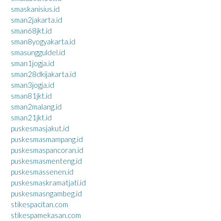
smaskanisius.id
sman2jakarta.id
sman68jkt.id
sman8yogyakarta.id
smasungguldel.id
sman1jogja.id
sman28dkijakarta.id
sman3jogja.id
sman81jkt.id
sman2malang.id
sman21jkt.id
puskesmasjakut.id
puskesmasmampang.id
puskesmaspancoran.id
puskesmasmenteng.id
puskesmassenen.id
puskesmaskramatjati.id
puskesmasngambeg.id
stikespacitan.com
stikespamekasan.com