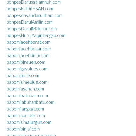
ponpesDarussalamnuh.com
ponpesBUDiIHSAN.com
ponpesdayahdarulilham.com
ponpesDarulAmilin.com
ponpesDarulMakmur.com
ponpesNurulYaqintengku.com
bapomiacehbarat.com
bapomiacehbesar.com
bapomiacehtimur.com
bapomibireuen.com
bapomigayolues.com
bapomipidie.com
bapomisimeulue.com
bapomiasahan.com
bapomibatubara.com
bapomilabuhanbatu.com
bapomilangkat.com
bapomisamosir.com
bapomisimalungun.com
bapomibinjai.com
bapomidharmasraya.com