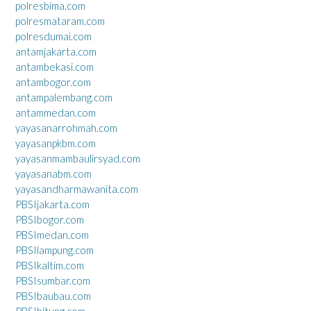
polresbima.com
polresmataram.com
polresdumai.com
antamjakarta.com
antambekasi.com
antambogor.com
antampalembang.com
antammedan.com
yayasanarrohmah.com
yayasanpkbm.com
yayasanmambaulirsyad.com
yayasanabm.com
yayasandharmawanita.com
PBSIjakarta.com
PBSIbogor.com
PBSImedan.com
PBSIlampung.com
PBSIkaltim.com
PBSIsumbar.com
PBSIbaubau.com
PBSIbitung.com