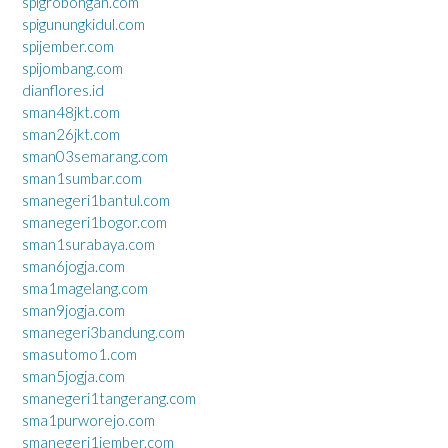
spigrobongan.com
spigunungkidul.com
spijember.com
spijombang.com
dianflores.id
sman48jkt.com
sman26jkt.com
sman03semarang.com
sman1sumbar.com
smanegeri1bantul.com
smanegeri1bogor.com
sman1surabaya.com
sman6jogja.com
sma1magelang.com
sman9jogja.com
smanegeri3bandung.com
smasutomo1.com
sman5jogja.com
smanegeri1tangerang.com
sma1purworejo.com
smanegeri1jember.com