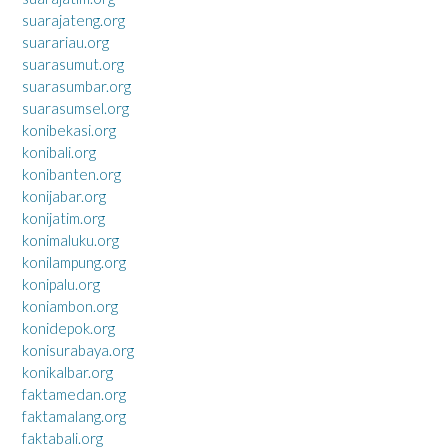
suarajateng.org
suarariau.org
suarasumut.org
suarasumbar.org
suarasumsel.org
konibekasi.org
konibali.org
konibanten.org
konijabar.org
konijatim.org
konimaluku.org
konilampung.org
konipalu.org
koniambon.org
konidepok.org
konisurabaya.org
konikalbar.org
faktamedan.org
faktamalang.org
faktabali.org