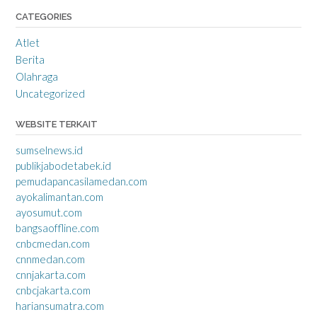
CATEGORIES
Atlet
Berita
Olahraga
Uncategorized
WEBSITE TERKAIT
sumselnews.id
publikjabodetabek.id
pemudapancasilamedan.com
ayokalimantan.com
ayosumut.com
bangsaoffline.com
cnbcmedan.com
cnnmedan.com
cnnjakarta.com
cnbcjakarta.com
hariansumatra.com