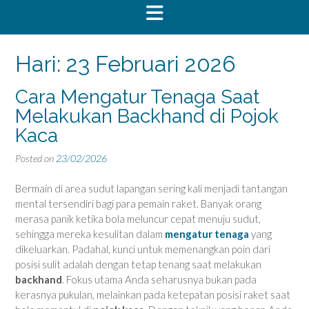
Hari:
23 Februari 2026
Cara Mengatur Tenaga Saat
Melakukan Backhand di Pojok
Kaca
Posted on
23/02/2026
Bermain di area sudut lapangan sering kali menjadi tantangan
mental tersendiri bagi para pemain raket. Banyak orang
merasa panik ketika bola meluncur cepat menuju sudut,
sehingga mereka kesulitan dalam
mengatur tenaga
yang
dikeluarkan. Padahal, kunci untuk memenangkan poin dari
posisi sulit adalah dengan tetap tenang saat melakukan
backhand
. Fokus utama Anda seharusnya bukan pada
kerasnya pukulan, melainkan pada ketepatan posisi raket saat