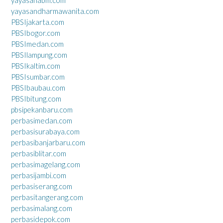
yayasanabm.com
yayasandharmawanita.com
PBSIjakarta.com
PBSIbogor.com
PBSImedan.com
PBSIlampung.com
PBSIkaltim.com
PBSIsumbar.com
PBSIbaubau.com
PBSIbitung.com
pbsipekanbaru.com
perbasimedan.com
perbasisurabaya.com
perbasibanjarbaru.com
perbasiblitar.com
perbasimagelang.com
perbasijambi.com
perbasiserang.com
perbasitangerang.com
perbasimalang.com
perbasidepok.com