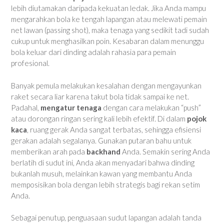
lebih diutamakan daripada kekuatan ledak. Jika Anda mampu
mengarahkan bola ke tengah lapangan atau melewati pemain
net lawan (passing shot), maka tenaga yang sedikit tadi sudah
cukup untuk menghasilkan poin. Kesabaran dalam menunggu
bola keluar dari dinding adalah rahasia para pemain
profesional.
Banyak pemula melakukan kesalahan dengan mengayunkan
raket secara liar karena takut bola tidak sampai ke net.
Padahal,
mengatur tenaga
dengan cara melakukan “push”
atau dorongan ringan sering kali lebih efektif. Di dalam
pojok
kaca
, ruang gerak Anda sangat terbatas, sehingga efisiensi
gerakan adalah segalanya. Gunakan putaran bahu untuk
memberikan arah pada
backhand
Anda. Semakin sering Anda
berlatih di sudut ini, Anda akan menyadari bahwa dinding
bukanlah musuh, melainkan kawan yang membantu Anda
memposisikan bola dengan lebih strategis bagi rekan setim
Anda.
Sebagai penutup, penguasaan sudut lapangan adalah tanda