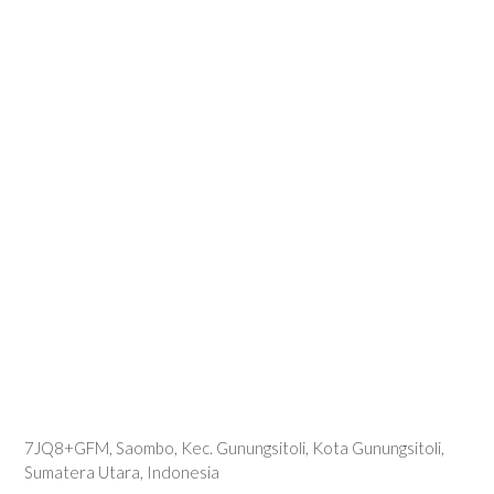
7JQ8+GFM, Saombo, Kec. Gunungsitoli, Kota Gunungsitoli,
Sumatera Utara, Indonesia