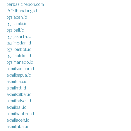
perbasicirebon.com
PGSIbandung.id
pgsiaceh.id
pgsijambi.id
pgsibali.id
pgsijakarta.id
pgsimedan.id
pgsilombok.id
pgsimaluku.id
pgsimanado.id
akmilsumbar.id
akmilpapua.id
akmilriau.id
akmilntt.id
akmilkalbar.id
akmilkalsel.id
akmilbali.id
akmilbanten.id
akmilaceh.id
akmiljabar.id