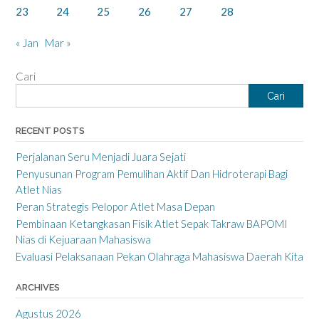
23
24
25
26
27
28
« Jan
Mar »
Cari
Cari
RECENT POSTS
Perjalanan Seru Menjadi Juara Sejati
Penyusunan Program Pemulihan Aktif Dan Hidroterapi Bagi
Atlet Nias
Peran Strategis Pelopor Atlet Masa Depan
Pembinaan Ketangkasan Fisik Atlet Sepak Takraw BAPOMI
Nias di Kejuaraan Mahasiswa
Evaluasi Pelaksanaan Pekan Olahraga Mahasiswa Daerah Kita
ARCHIVES
Agustus 2026