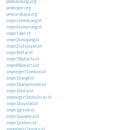
pmibandung.org
pmibogor.org
pmisurabaya.org
smpn2semarang.id
smpn4semarang.id
smpn14jkt.id
smpn2lumajang.id
smpn2sutojayan.id
smpn4blitar.id
smpn78jakarta.id
smpn88jakarta.id
smpnegeri1ambon.id
smpn1bangil.id
smpn1banjarmasin.id
smpn1biora.id
smpnegeri1bobotsari.id
smpn1boyolali.id
smpn1gresik.id
smpn1jayapura.id
smpn1jember.id
smpnegeri1jepara.id