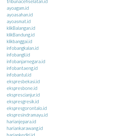
tribunacehselatan.id
ayoagam.id
ayoasahan.id
ayoasmat.id
klikBalangan.id
klikBandung.id
klikbanggai.id
infobangkalan.id
infobangli.id
infobanjarnegara.id
infobantaeng.id
infobantul.id
ekspresbekasi.id
ekspresbone.id
eksprescianjur.id
ekspresgresik.id
ekspresgorontalo.id
ekspresindramayu.id
harianjepara.id
hariankarawang.id
hariankediri.id