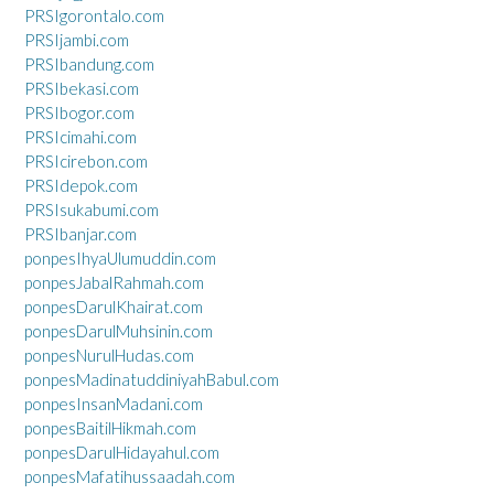
PRSIgorontalo.com
PRSIjambi.com
PRSIbandung.com
PRSIbekasi.com
PRSIbogor.com
PRSIcimahi.com
PRSIcirebon.com
PRSIdepok.com
PRSIsukabumi.com
PRSIbanjar.com
ponpesIhyaUlumuddin.com
ponpesJabalRahmah.com
ponpesDarulKhairat.com
ponpesDarulMuhsinin.com
ponpesNurulHudas.com
ponpesMadinatuddiniyahBabul.com
ponpesInsanMadani.com
ponpesBaitilHikmah.com
ponpesDarulHidayahul.com
ponpesMafatihussaadah.com