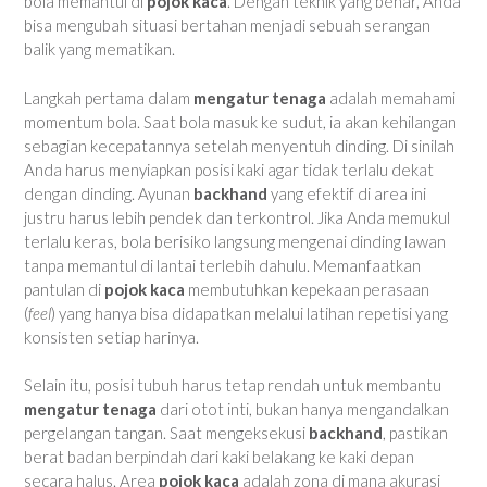
bola memantul di
pojok kaca
. Dengan teknik yang benar, Anda
bisa mengubah situasi bertahan menjadi sebuah serangan
balik yang mematikan.
Langkah pertama dalam
mengatur tenaga
adalah memahami
momentum bola. Saat bola masuk ke sudut, ia akan kehilangan
sebagian kecepatannya setelah menyentuh dinding. Di sinilah
Anda harus menyiapkan posisi kaki agar tidak terlalu dekat
dengan dinding. Ayunan
backhand
yang efektif di area ini
justru harus lebih pendek dan terkontrol. Jika Anda memukul
terlalu keras, bola berisiko langsung mengenai dinding lawan
tanpa memantul di lantai terlebih dahulu. Memanfaatkan
pantulan di
pojok kaca
membutuhkan kepekaan perasaan
(
feel
) yang hanya bisa didapatkan melalui latihan repetisi yang
konsisten setiap harinya.
Selain itu, posisi tubuh harus tetap rendah untuk membantu
mengatur tenaga
dari otot inti, bukan hanya mengandalkan
pergelangan tangan. Saat mengeksekusi
backhand
, pastikan
berat badan berpindah dari kaki belakang ke kaki depan
secara halus. Area
pojok kaca
adalah zona di mana akurasi