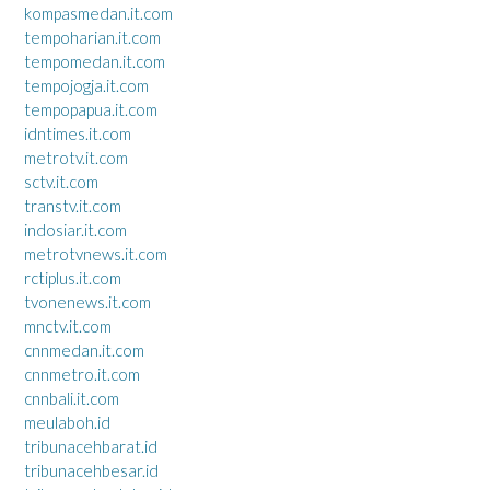
kompasmedan.it.com
tempoharian.it.com
tempomedan.it.com
tempojogja.it.com
tempopapua.it.com
idntimes.it.com
metrotv.it.com
sctv.it.com
transtv.it.com
indosiar.it.com
metrotvnews.it.com
rctiplus.it.com
tvonenews.it.com
mnctv.it.com
cnnmedan.it.com
cnnmetro.it.com
cnnbali.it.com
meulaboh.id
tribunacehbarat.id
tribunacehbesar.id