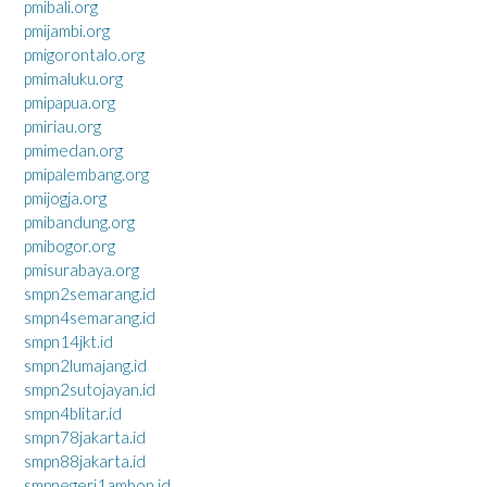
pmibali.org
pmijambi.org
pmigorontalo.org
pmimaluku.org
pmipapua.org
pmiriau.org
pmimedan.org
pmipalembang.org
pmijogja.org
pmibandung.org
pmibogor.org
pmisurabaya.org
smpn2semarang.id
smpn4semarang.id
smpn14jkt.id
smpn2lumajang.id
smpn2sutojayan.id
smpn4blitar.id
smpn78jakarta.id
smpn88jakarta.id
smpnegeri1ambon.id