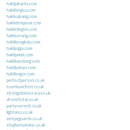
haklijakarta.com
haklilangsa.com
haklisabang.com
haklidenpasar.com
haklicilegon.com
hakliserang.com
haklibengkulu.com
haklijogja.com
haklijambi.com
haklibandung.com
haklibekasi.com
haklibogor.com
perfectperson.co.uk
tourmusicfest.co.uk
strongdemocracy.co.uk
dronetotal.co.uk
partycurrent.co.uk
lightalso.co.uk
sleepyguards.co.uk
stephensmoke.co.uk