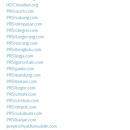
HDCImadiun.org
PRSIaceh.com
PRSIsabang.com
PRSIdenpasar.com
PRSIcilegon.com
PRSItangerang.com
PRSIserang.com
PRSIbengkulu.com
PRSIjogja.com
PRSIgorontalo.com
PRSIjambi.com
PRSIbandung.com
PRSIbekasi.com
PRSIbogor.com
PRSIcimahi.com
PRSIcirebon.com
PRSIdepok.com
PRSIsukabumi.com
PRSIbanjar.com
ponpesIhyaUlumuddin.com