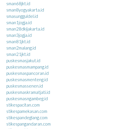
sman68jkt.id
sman8yogyakarta.id
smasungguldel.id
sman1jogja.id
sman28dkijakarta.id
sman3jogja.id
sman81jkt.id
sman2malang.id
sman21jkt.id
puskesmasjakut.id
puskesmasmampang.id
puskesmaspancoran.id
puskesmasmenteng.id
puskesmassenen.id
puskesmaskramatjati.id
puskesmasngambeg.id
stikespacitan.com
stikespamekasan.com
stikespandeglang.com
stikespangandaran.com