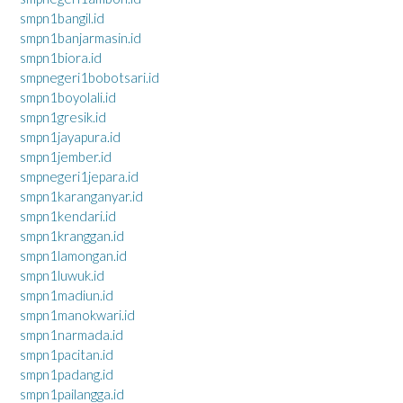
smpn1bangil.id
smpn1banjarmasin.id
smpn1biora.id
smpnegeri1bobotsari.id
smpn1boyolali.id
smpn1gresik.id
smpn1jayapura.id
smpn1jember.id
smpnegeri1jepara.id
smpn1karanganyar.id
smpn1kendari.id
smpn1kranggan.id
smpn1lamongan.id
smpn1luwuk.id
smpn1madiun.id
smpn1manokwari.id
smpn1narmada.id
smpn1pacitan.id
smpn1padang.id
smpn1pailangga.id