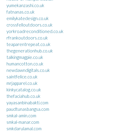
yumekanzashi.co.uk
fatnanas.co.uk
emilykatedesign.co.uk
crossfelloutdoors.co.uk
yorkroadreconditioned.co.uk
rfrankoutdoors.co.uk
teaparentrepeat.co.uk
thegenerationhub.co.uk
talkingmagpie.co.uk
humancotton.co.uk
newdawndigitals.co.uk
saintfelice.co.uk
mrjapparel.co.uk
kinkycatalog.co.uk
thefaciahub.co.uk
yayasanbinabakti.com
paudtunasbangsa.com
smkal-amin.com
smkal-manar.com
smkdarulamal.com