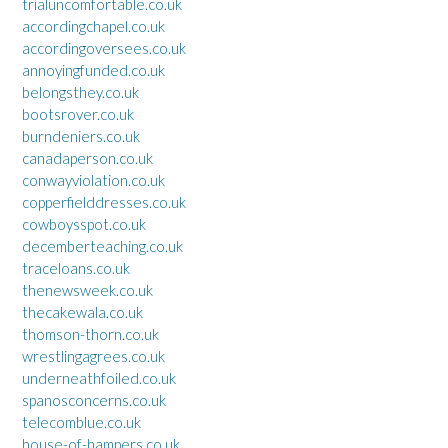
trialuncomfortable.co.uk
accordingchapel.co.uk
accordingoversees.co.uk
annoyingfunded.co.uk
belongsthey.co.uk
bootsrover.co.uk
burndeniers.co.uk
canadaperson.co.uk
conwayviolation.co.uk
copperfielddresses.co.uk
cowboysspot.co.uk
decemberteaching.co.uk
traceloans.co.uk
thenewsweek.co.uk
thecakewala.co.uk
thomson-thorn.co.uk
wrestlingagrees.co.uk
underneathfoiled.co.uk
spanosconcerns.co.uk
telecomblue.co.uk
house-of-hampers.co.uk