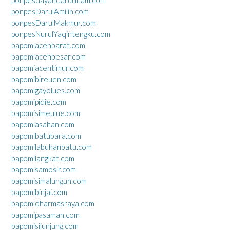
ponpesDarulAmilin.com
ponpesDarulMakmur.com
ponpesNurulYaqintengku.com
bapomiacehbarat.com
bapomiacehbesar.com
bapomiacehtimur.com
bapomibireuen.com
bapomigayolues.com
bapomipidie.com
bapomisimeulue.com
bapomiasahan.com
bapomibatubara.com
bapomilabuhanbatu.com
bapomilangkat.com
bapomisamosir.com
bapomisimalungun.com
bapomibinjai.com
bapomidharmasraya.com
bapomipasaman.com
bapomisijunjung.com