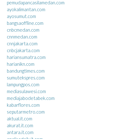
pemudapancasilamedan.com
ayokalimantan.com
ayosumut.com
bangsaoffline.com
cnbcmedan.com
cnnmedan.com
cnnjakarta.com
cnbcjakarta.com
hariansumatra.com
harianikn.com
bandungtimes.com
sumutekspres.com
lampungpos.com
mediasulawesi.com
mediajabodetabek.com
kabarflores.com
seputarmetro.com
aktual.it.com
akurat.it.com
antara.it.com
analisadaily.it.com