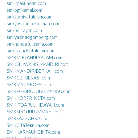
smkitpasundan.com
smkpgrikamal.com
smktarbiyatululum.com
smkyasalam-elummah.com
smkpelitaynh.com
smkyasinacigombong.com
smknahdatululama.com
smkitraudhatululum.com
SMKMIFTAHULSALAM.com
SMKSILIWANGIMANDIRI.com
SMKMANDIRIBERKAH.com
SMKCBTBEKASI.com
SMKMANAROFA.com
SMKPGRIBOJONGMANGU.com
SMKKORPRIKOTA.com
SMKITDARULHIDAYAH.com
SMKSIROJULUMMAH.com
SMKSAZZAHRA.com
SMKCitaTeknika.com
SMKKARYAUNCINTA.com