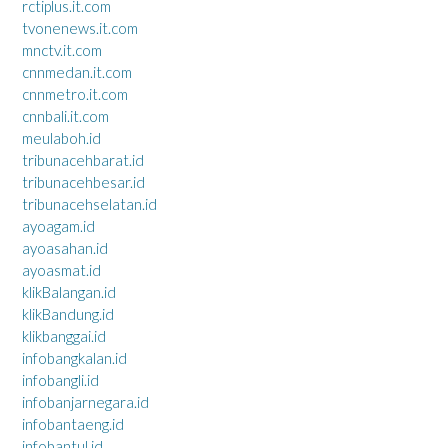
rctiplus.it.com
tvonenews.it.com
mnctv.it.com
cnnmedan.it.com
cnnmetro.it.com
cnnbali.it.com
meulaboh.id
tribunacehbarat.id
tribunacehbesar.id
tribunacehselatan.id
ayoagam.id
ayoasahan.id
ayoasmat.id
klikBalangan.id
klikBandung.id
klikbanggai.id
infobangkalan.id
infobangli.id
infobanjarnegara.id
infobantaeng.id
infobantul.id