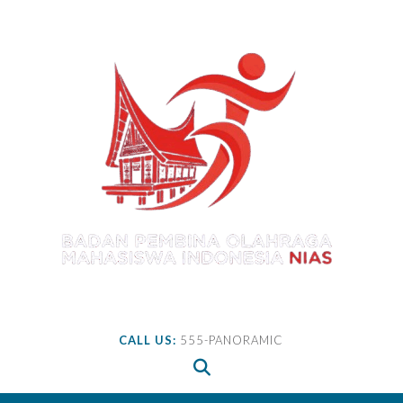
Skip
to
content
CALL US:
555-PANORAMIC