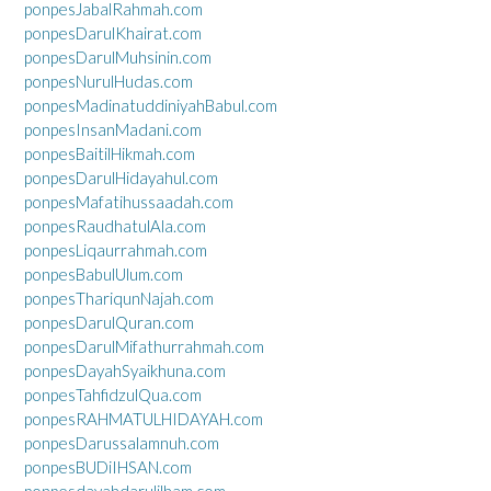
ponpesJabalRahmah.com
ponpesDarulKhairat.com
ponpesDarulMuhsinin.com
ponpesNurulHudas.com
ponpesMadinatuddiniyahBabul.com
ponpesInsanMadani.com
ponpesBaitilHikmah.com
ponpesDarulHidayahul.com
ponpesMafatihussaadah.com
ponpesRaudhatulAla.com
ponpesLiqaurrahmah.com
ponpesBabulUlum.com
ponpesThariqunNajah.com
ponpesDarulQuran.com
ponpesDarulMifathurrahmah.com
ponpesDayahSyaikhuna.com
ponpesTahfidzulQua.com
ponpesRAHMATULHIDAYAH.com
ponpesDarussalamnuh.com
ponpesBUDiIHSAN.com
ponpesdayahdarulilham.com