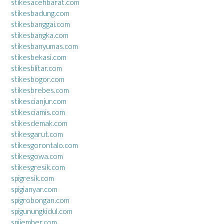
stikesacehbarat.com
stikesbadung.com
stikesbanggai.com
stikesbangka.com
stikesbanyumas.com
stikesbekasi.com
stikesblitar.com
stikesbogor.com
stikesbrebes.com
stikescianjur.com
stikesciamis.com
stikesdemak.com
stikesgarut.com
stikesgorontalo.com
stikesgowa.com
stikesgresik.com
spigresik.com
spigianyar.com
spigrobongan.com
spigunungkidul.com
spijember.com