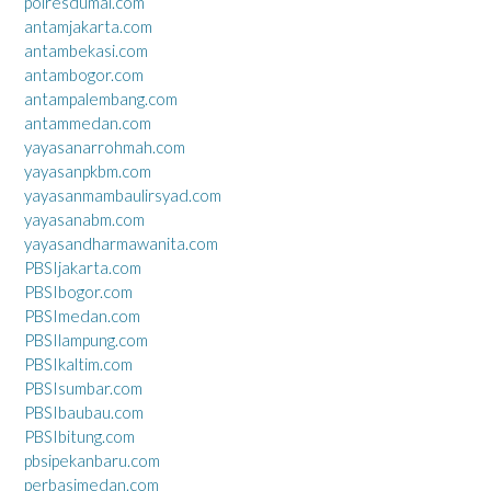
polresdumai.com
antamjakarta.com
antambekasi.com
antambogor.com
antampalembang.com
antammedan.com
yayasanarrohmah.com
yayasanpkbm.com
yayasanmambaulirsyad.com
yayasanabm.com
yayasandharmawanita.com
PBSIjakarta.com
PBSIbogor.com
PBSImedan.com
PBSIlampung.com
PBSIkaltim.com
PBSIsumbar.com
PBSIbaubau.com
PBSIbitung.com
pbsipekanbaru.com
perbasimedan.com