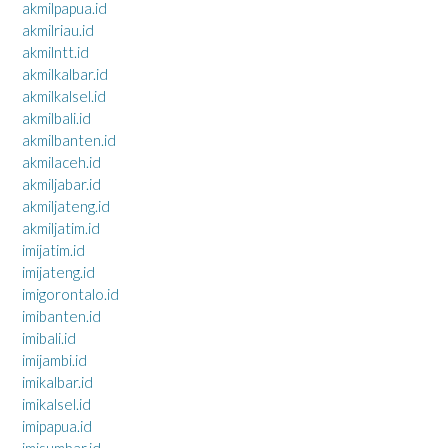
akmilpapua.id
akmilriau.id
akmilntt.id
akmilkalbar.id
akmilkalsel.id
akmilbali.id
akmilbanten.id
akmilaceh.id
akmiljabar.id
akmiljateng.id
akmiljatim.id
imijatim.id
imijateng.id
imigorontalo.id
imibanten.id
imibali.id
imijambi.id
imikalbar.id
imikalsel.id
imipapua.id
imisumbar.id