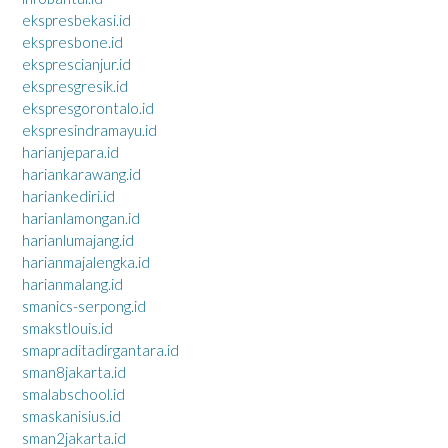
ekspresbekasi.id
ekspresbone.id
eksprescianjur.id
ekspresgresik.id
ekspresgorontalo.id
ekspresindramayu.id
harianjepara.id
hariankarawang.id
hariankediri.id
harianlamongan.id
harianlumajang.id
harianmajalengka.id
harianmalang.id
smanics-serpong.id
smakstlouis.id
smapraditadirgantara.id
sman8jakarta.id
smalabschool.id
smaskanisius.id
sman2jakarta.id