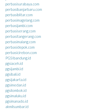
perbasisurabaya.com
perbasibanjarbaru.com
perbasiblitar.com
perbasimagelang.com
perbasijambi.com
perbasiserang.com
perbasitangerang.com
perbasimalang.com
perbasidepok.com
perbasicirebon.com
PGSIbandung.id
pgsiaceh.id
pgsijambi.id
pgsibali.id
pgsijakarta.id
pgsimedan.id
pgsilombok.id
pgsimaluku.id
pgsimanado.id
akmilsumbar.id