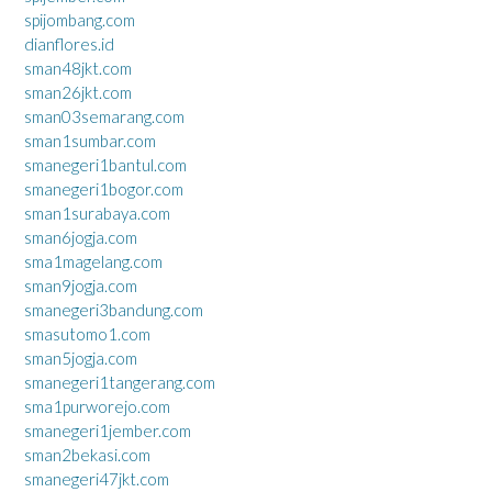
spijombang.com
dianflores.id
sman48jkt.com
sman26jkt.com
sman03semarang.com
sman1sumbar.com
smanegeri1bantul.com
smanegeri1bogor.com
sman1surabaya.com
sman6jogja.com
sma1magelang.com
sman9jogja.com
smanegeri3bandung.com
smasutomo1.com
sman5jogja.com
smanegeri1tangerang.com
sma1purworejo.com
smanegeri1jember.com
sman2bekasi.com
smanegeri47jkt.com