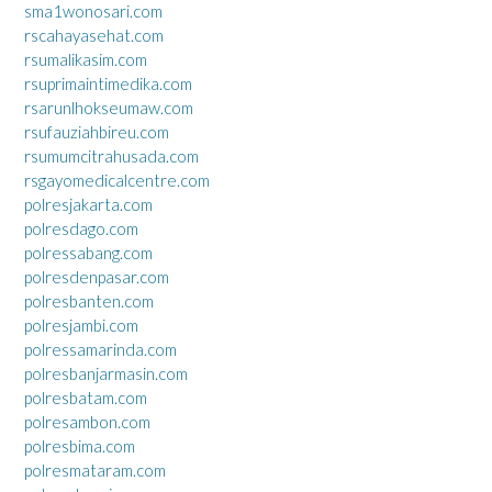
sma1wonosari.com
rscahayasehat.com
rsumalikasim.com
rsuprimaintimedika.com
rsarunlhokseumaw.com
rsufauziahbireu.com
rsumumcitrahusada.com
rsgayomedicalcentre.com
polresjakarta.com
polresdago.com
polressabang.com
polresdenpasar.com
polresbanten.com
polresjambi.com
polressamarinda.com
polresbanjarmasin.com
polresbatam.com
polresambon.com
polresbima.com
polresmataram.com